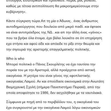
υπουργός Εσωτερικών και πρόσθεσε: «Εμάς μας βολεύει,
καθώς με τέτοια αντιπολίτευση θα μακροημερεύσουμε στην
κυβέρνηση».
Κάντε σύγκριση τώρα.Απ τη μία ο Άδωνις.. ένας άνθρωπος
αυτοδημιούργητος που δουλεύει από μικρό παιδί..και έφτασε
να είναι αντιπρόεδρος της ΝΔ...και απ την άλλη ένας «γόνος»
που τα βρήκε όλα έτοιμα..έχει βάλει λουκέτο σε ότι επιχείρηση
εχει στήσει και αφού είδε και απόειδε το ρίξε στην θεωρία και
την σιγουριά της αριστερής επαγγελματικής πολιτικής.
Who is who
Μπορεί πολιτικά ο Πάνος Σκουρλέτης να έχει ταυτίσει την
πορεία του με την Αριστερά, αλλά προέρχεται από αστική
οικογένεια. Η μητέρα του είναι γόνος της εφοπλιστικής
οικογενείας Λαιμού. Αν και σπούδασε οικονομικά στην Ανωτάτη
Βιομηχανική Σχολή (σήμερα Πανεπιστήμιο Πειραιά), από την
οποία αποφοίτησε το 1986, δεν ασχολήθηκε με τα ναυτιλιακά.
Σύμφωνα με πηγή από το περιβάλλον του, η οικογένειά του
έχει συγκρουστεί με την οικογένεια Λαιμού λόγω οικονομικών