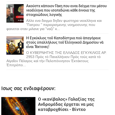
Ακούστε κάποιον Γάκη που ειναι δείγμα του μέσου
νεοέλληνα που ισοπεδώνει κάθε έννοια της
στοιχειώδους λογικής
Αλλο ενα δειγμα δηδεν φωστηρα νεοελληνα και
"Γιατρου " περιορισμενης νοημοσυνης που
φαινεται οταν μιλανε για "ναζι" κ...
Ἡ Ἐγκύκλιος τοῦ Καποδίστρια ποὺ ἀπαγόρευε
στοὺς ὑπαλλήλους τοῦ Ἑλληνικοῦ Δημοσίου νὰ
εἶναι Τέκτονες!
Ο ΚΥΒΕΡΝΗΤΗΣ ΤΗΣ ΕΛΛΑΔΟΣ ΕΓΚΥΚΛΙΟΣ ΑΡ.
2953 Πρὸς τὸ Πανελλήνιον Πρὸς τοὺς κατὰ τὸ
Αἰγαῖον Πέλαγος καὶ τὴν Πελοπόννησον Ἐκτάκτους
Ἐπιτρόπο...