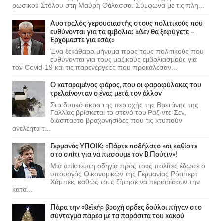
ρωσικού Στόλου στη Μαύρη Θάλασσα. Σύμφωνα με τις πλη...
Αυστραλός γερουσιαστής στους πολιτικούς που
ευθύνονται για τα εμβόλια: «Δεν θα ξεφύγετε –
Ερχόμαστε για εσάς»
Ένα ξεκάθαρο μήνυμα προς τους πολιτικούς που
ευθύνονται για τους μαζικούς εμβολιασμούς για
τον Covid-19 και τις παρενέργειες που προκάλεσαν...
Ο καταραμένος φάρος, που οι φαροφύλακες του
τρελαίνονταν ο ένας μετά τον άλλον
Στο δυτικό άκρο της περιοχής της Βρετάνης της
Γαλλίας βρίσκεται το στενό του Ραζ-ντε-Σεν,
διάσπαρτο βραχονησίδες που τις κτυπούν
ανελέητα τ...
Γερμανός ΥΠΟΙΚ: «Πάρτε ποδήλατο και καθίστε
στο σπίτι για να πιέσουμε τον Β.Πούτιν»!
Μια απίστευτη οδηγία προς τους πολίτες έδωσε ο
υπουργός Οικονομικών της Γερμανίας Ρόμπερτ
Χάμπεκ, καθώς τους ζήτησε να περιορίσουν την
κατα...
Πάρα την «θεϊκή» βροχή ορδες δούλοι πήγαν στο
σύνταγμα παρέα με τα παράσιτα του κακού