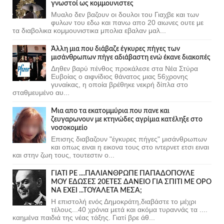
γνωστοί ως κομμουνιστες
Μυαλο δεν βαζουν οι δουλοι του Γιαχβε και των
φυλων του εδω και πανω απο 20 αιωνες ουτε με
τα διαβολικα κομμουνιστικα μπολια εβαλαν μαλ...
Άλλη μια που διάβαζε έγκυρες πήγες των
μισάνθρωπων πήγε αδιάβαστη ενώ έκανε διακοπές
Δηθεν βαρύ πένθος προκάλεσε στα Νέα Στύρα
Ευβοίας ο αιφνίδιος θάνατος μιας 56χρονης
γυναίκας, η οποία βρέθηκε νεκρή δίπλα στο
σταθμευμένο αυ...
Μια απο τα εκατομμύρια που πανε και
ζευγαρωνουν με κτηνώδες αγρίμια κατέληξε στο
νοσοκομείο
Επισης διαβαζουν "έγκυρες πήγες" μισάνθρωπων
και οπως ειναι η εικονα τους στο ιντερνετ ετσι ειναι
και στην ζωη τους, τουτεστιν ο...
ΓΙΑΤΙ ΡΕ ....ΠΑΛΙΑΝΘΡΩΠΕ ΠΑΠΑΔΟΠΟΥΛΕ
ΜΟΥ ΕΔΩΣΕΣ 20ΕΤΕΣ ΔΑΝΕΙΟ ΓΙΑ ΣΠΙΤΙ ΜΕ ΟΡΟ
ΝΑ ΕΧΕΙ ...ΤΟΥΑΛΕΤΑ ΜΕΣΑ;
Η επιστολή ενός Δημοκράτη,διαβάστε το μέχρι
τέλους...40 χρόνια μετά και ακόμα τυραννάς τα ....
καημένα παιδιά της νέας τάξης. Γιατί βρε άθ...