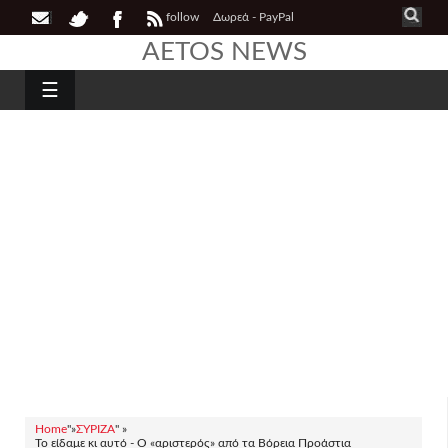
follow
Δωρεά - PayPal
AETOS NEWS
☰
Home
"»
ΣΥΡΙΖΑ
" »
Το είδαμε κι αυτό - Ο «αριστερός» από τα Βόρεια Προάστια