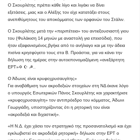
Ο Σκουρλέτης πρέπει κάθε λίγο και λιγάκι να δίνει
εξετάσεις..μιας και ο Αλέξης τον είχε κατατάξει στους
ανεπιθύμητους του αποκόμματος των ορφανών του Στάλιν.
Ο Σκουρλέτης μετά την «περιπέτεια» του αντιεξουσιαστή γιου
του (Φυλάκιση 14 μηνών με αναστολή για επεισόδια), που
ήταν εξαφανισμένος,βγήκε από το ανήλιαγο και με την άδεια
πισίνα κρησφύγετο τους στα Β. Προάστια, για να κάνει την
δήλωση της ημέρας στην αυτοεπονομαζόμενη «ανεξάρτητη
ΕΡΤ»✡ ☪ ☭..
Ο Άδωνις είναι κρυφοχρυσαυγίτης»
Για αναβάθμιση των ακροδεξιών στοιχείων στη ΝΔ έκανε λόγο
ο υπουργός Εσωτερικών Πάνος Σκουρλέτης και χαρακτήρισε
«κρυφοχρυσαυγίτη» τον αντιπρόεδρο του κόμματος, Άδωνι
Γεωργιάδη, υποστηρίζοντας ότι η ρητορική του είναι
«ακροδεξιά και διχαστική».
«Η Ν.Δ. έχει χάσει τον στρατηγικό της προσανατολισμό και έχει
εγκλωβιστεί σε ακροδεξιά ρητορική» δήλωσε στην ΕΡΤ ο