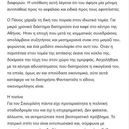
διαφορών. Η υπόθεση αυτή λέγεται ότι του άφησε μία μόνιμη
αντιπάθεια προς το κεφάλαιο και ειδικά προς τους εφοπλιστές.
Ο Πάνος χάραξε τη δική του πορεία στον ιδιωτικό τομέα. Για
μικρό χρονικό διάστημα διατηρούσε ένα καφέ στο κέντρο της
Αθήνας. Ηταν η εποχή που μετά τις κομματικές συνεδριάσεις
απολάμβανε συζητήσεις και μεσημεριανά σνακ στο μαγαζί του,
φορώντας και ένα μοδάτο σκουλαρίκι στο αυτί του. Οταν η
περιπέτεια στον τομέα της εστίασης έκανε τον κύκλο της,
δοκίμασε την τύχη του στον χώρο της ομορφιάς. Ασχολήθηκε
με τα κέντρα αδυνατίσματος που διατηρούσε η οικογένειά του,
τα οποία, όμως αν και σπούδασε οικονομικά, ούτε αυτά
κατάφερε να τα διατηρήσει.Φανταστείτε τι είδους
οικονομολόγος είναι.
Η πισίνα
Για τον Σκουρλέτη πάντα είχε προτεραιότητα η πολιτική
σταδιοδρομία του και όχι η επιχειρηματική. Δεν φαίνεται,
άλλωστε, να αντιμετώπισε ποτέ βιοποριστικό πρόβλημα. Το
πατρικό σπίτι του είναι εντυπωσιακό και, σύμφωνα με