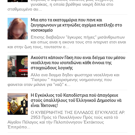
γυναίκας, η οποία βρέθηκε νεκρή δίπλα στο
σταθμευμένο αυ...
Μια απο τα εκατομμύρια που πανε και
ζευγαρωνουν με κτηνώδες αγρίμια κατέληξε στο
νοσοκομείο
Επισης διαβαζουν "έγκυρες πήγες" μισάνθρωπων
και οπως ειναι η εικονα τους στο ιντερνετ ετσι ειναι
και στην ζωη τους, τουτεστιν ο...
Ακούστε κάποιον Γάκη που ειναι δείγμα του μέσου
νεοέλληνα που ισοπεδώνει κάθε έννοια της
στοιχειώδους λογικής
Αλλο ενα δειγμα δηδεν φωστηρα νεοελληνα και
"Γιατρου " περιορισμενης νοημοσυνης που
φαινεται οταν μιλανε για "ναζι" κ...
Ἡ Ἐγκύκλιος τοῦ Καποδίστρια ποὺ ἀπαγόρευε
στοὺς ὑπαλλήλους τοῦ Ἑλληνικοῦ Δημοσίου νὰ
εἶναι Τέκτονες!
Ο ΚΥΒΕΡΝΗΤΗΣ ΤΗΣ ΕΛΛΑΔΟΣ ΕΓΚΥΚΛΙΟΣ ΑΡ.
2953 Πρὸς τὸ Πανελλήνιον Πρὸς τοὺς κατὰ τὸ
Αἰγαῖον Πέλαγος καὶ τὴν Πελοπόννησον Ἐκτάκτους
Ἐπιτρόπο...