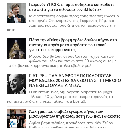
Γερμανός ΥΠΟΙΚ: «Πάρτε ποδήλατο και καθίστε
στο σπίτι για να πιέσουμε τον Β.Πούτιν»!
Μια απίστευτη οδηγία προς τους πολίτες έδωσε ο
υπουργός Οικονομικών της Γερμανίας Ρόμπερτ
Χάμπεκ, καθώς τους ζήτησε να περιορίσουν την
κατα...
Πάρα την «θεϊκή» βροχή ορδες δούλοι πήγαν στο
σύνταγμα παρέα με τα παράσιτα του κακού
γνωστοί ως κομμουνιστες
Μυαλο δεν βαζουν οι δουλοι του Γιαχβε και των
φυλων του εδω και πανω απο 20 αιωνες ουτε με
τα διαβολικα κομμουνιστικα μπολια εβαλαν μαλ...
ΓΙΑΤΙ ΡΕ ....ΠΑΛΙΑΝΘΡΩΠΕ ΠΑΠΑΔΟΠΟΥΛΕ
ΜΟΥ ΕΔΩΣΕΣ 20ΕΤΕΣ ΔΑΝΕΙΟ ΓΙΑ ΣΠΙΤΙ ΜΕ ΟΡΟ
ΝΑ ΕΧΕΙ ...ΤΟΥΑΛΕΤΑ ΜΕΣΑ;
Η επιστολή ενός Δημοκράτη,διαβάστε το μέχρι
τέλους...40 χρόνια μετά και ακόμα τυραννάς τα ....
καημένα παιδιά της νέας τάξης. Γιατί βρε άθ...
Άλλη μια που διάβαζε έγκυρες πήγες των
μισάνθρωπων πήγε αδιάβαστη ενώ έκανε διακοπές
Δηθεν βαρύ πένθος προκάλεσε στα Νέα Στύρα
Ευβοίας ο αιφνίδιος θάνατος μιας 56χρονης