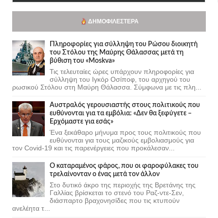
ΔΗΜΟΦΙΛΈΣΤΕΡΑ
Πληροφορίες για σύλληψη του Ρώσου διοικητή
του Στόλου της Mαύρης Θάλασσας μετά τη
βύθιση του «Moskva»
Τις τελευταίες ώρες υπάρχουν πληροφορίες για
σύλληψη του Ιγκόρ Οσίποφ, του αρχηγού του
ρωσικού Στόλου στη Μαύρη Θάλασσα. Σύμφωνα με τις πλη...
Αυστραλός γερουσιαστής στους πολιτικούς που
ευθύνονται για τα εμβόλια: «Δεν θα ξεφύγετε –
Ερχόμαστε για εσάς»
Ένα ξεκάθαρο μήνυμα προς τους πολιτικούς που
ευθύνονται για τους μαζικούς εμβολιασμούς για
τον Covid-19 και τις παρενέργειες που προκάλεσαν...
Ο καταραμένος φάρος, που οι φαροφύλακες του
τρελαίνονταν ο ένας μετά τον άλλον
Στο δυτικό άκρο της περιοχής της Βρετάνης της
Γαλλίας βρίσκεται το στενό του Ραζ-ντε-Σεν,
διάσπαρτο βραχονησίδες που τις κτυπούν
ανελέητα τ...