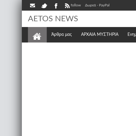
follow
Δωρεά - PayPal
AETOS NEWS
Άρθρα μας
ΑΡΧΑΙΑ ΜΥΣΤΗΡΙΑ
Ενη