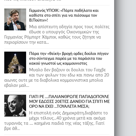
Γερμανός ΥΠΟΙΚ: «Πάρτε ποδήλατο και
καθίστε στο σπίτι για να πιέσουμε τον
Β.Πούτιν»!
Μια απίστευτη οδηγία προς τους πολίτες
έδωσε ο υπουργός Οικονομικών της
Γερμανίας Ρόμπερτ Χάμπεκ, καθώς τους ζήτησε να
περιορίσουν την κατα...
Πάρα την «θεϊκή» βροχή ορδες δούλοι πήγαν
στο σύνταγμα παρέα με τα παράσιτα του
κακού γνωστοί ως κομμουνιστες
Μυαλο δεν βαζουν οι δουλοι του Γιαχβε
και των φυλων του εδω και πανω απο 20
αιωνες ουτε με τα διαβολικα κομμουνιστικα μπολια
εβαλαν μαλ...
ΓΙΑΤΙ ΡΕ ....ΠΑΛΙΑΝΘΡΩΠΕ ΠΑΠΑΔΟΠΟΥΛΕ
ΜΟΥ ΕΔΩΣΕΣ 20ΕΤΕΣ ΔΑΝΕΙΟ ΓΙΑ ΣΠΙΤΙ ΜΕ
ΟΡΟ ΝΑ ΕΧΕΙ ...ΤΟΥΑΛΕΤΑ ΜΕΣΑ;
Η επιστολή ενός Δημοκράτη,διαβάστε το
μέχρι τέλους...40 χρόνια μετά και ακόμα
τυραννάς τα .... καημένα παιδιά της νέας τάξης. Γιατί
βρε άθ...