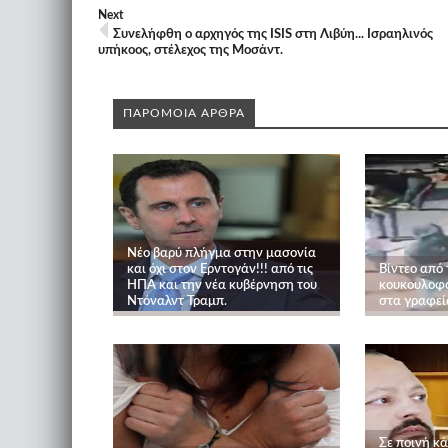
Next
Συνελήφθη ο αρχηγός της ISIS στη Λιβύη... Ισραηλινός
υπήκοος, στέλεχος της Μοσάντ.
ΠΑΡΟΜΟΙΑ ΑΡΘΡΑ
Νέο βαρύ πλήγμα στην μασονία
και όχι στον Ερντογάν!!! από τις
Βίντεο από
ΗΠΑ και την νέα κυβέρνηση του
κουκουλοφό
Ντόναλντ Τραμπ.
στα γραφεί
Σε ποινή κά