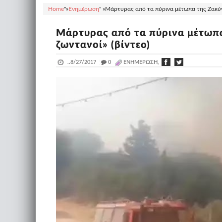
Home
"»
Ενημέρωση
" »
Μάρτυρας από τα πύρινα μέτωπα της Ζακύνθ
Μάρτυρας από τα πύρινα μέτωπ
ζωντανοί» (βίντεο)
..
8/27/2017
_
0
ΕΝΗΜΈΡΩΣΗ,