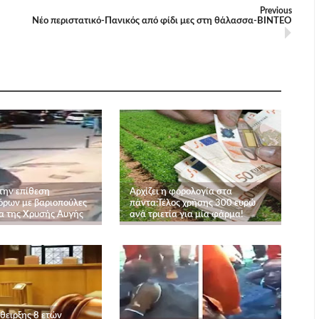
Previous
Nέο περιστατικό-Πανικός από φίδι μες στη θάλασσα-BINTEO
 την επίθεση
Αρχίζει η φορολογία στα
ρων με βαριοπούλες
πάντα:Τέλος χρήσης 300 ευρώ
α της Χρυσής Αυγής
ανά τριετία για μία φάρμα!
θειρξης 8 ετών