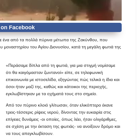
 σε ένα από τα πολλά πύρινα μέτωπα της Ζακύνθου, που
υ μοναστηρίου του Αγίου Διονυσίου, κατά τη μεγάλη φωτιά της
«Περάσαμε δίπλα από τη φωτιά, για μια στιγμή νομίσαμε
ότι θα καιγόμασταν ζωντανοί» είπε, σε τηλεφωνική
επικοινωνία με ιστοσελίδα, εξηγώντας πώς τελικά η ίδια και
όσοι ήταν μαζί της, καθώς και κάτοικοι της περιοχής,
εγκλωβίστηκαν με τα οχήματά τους στο σημείο.
Από τον πύρινο κλοιό γλίτωσαν, όταν ελικόπτερο έκανε
τρεις-τέσσερις ρίψεις νερού, δίνοντας την ευκαιρία στις
επίγειες δυνάμεις -οι οποίες, όπως λέει, ήταν ολιγάριθμες,
σε σχέση με την έκταση της φωτιάς- να ανοίξουν δρόμο και
να τους απεγκλωβίσουν.