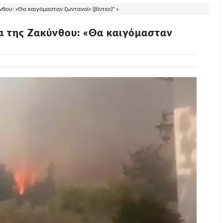
ου: «Θα καιγόμασταν ζωντανοί» (βίντεο)" »
α της Ζακύνθου: «Θα καιγόμασταν