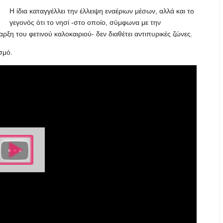
Η ίδια καταγγέλλει την έλλειψη εναέριων μέσων, αλλά και το
γεγονός ότι το νησί -στο οποίο, σύμφωνα με την
ξη του φετινού καλοκαιριού- δεν διαθέτει αντιπυρικές ζώνες.
σμό.