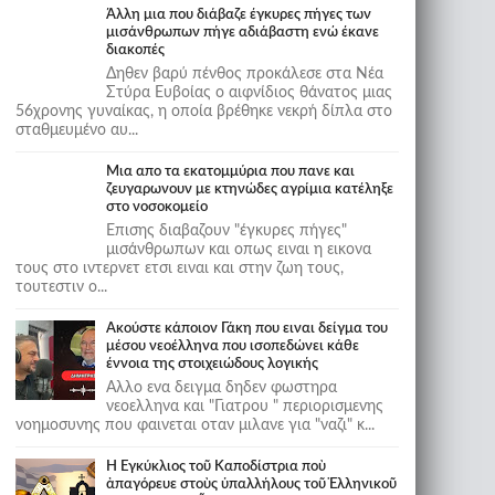
Άλλη μια που διάβαζε έγκυρες πήγες των
μισάνθρωπων πήγε αδιάβαστη ενώ έκανε
διακοπές
Δηθεν βαρύ πένθος προκάλεσε στα Νέα
Στύρα Ευβοίας ο αιφνίδιος θάνατος μιας
56χρονης γυναίκας, η οποία βρέθηκε νεκρή δίπλα στο
σταθμευμένο αυ...
Μια απο τα εκατομμύρια που πανε και
ζευγαρωνουν με κτηνώδες αγρίμια κατέληξε
στο νοσοκομείο
Επισης διαβαζουν "έγκυρες πήγες"
μισάνθρωπων και οπως ειναι η εικονα
τους στο ιντερνετ ετσι ειναι και στην ζωη τους,
τουτεστιν ο...
Ακούστε κάποιον Γάκη που ειναι δείγμα του
μέσου νεοέλληνα που ισοπεδώνει κάθε
έννοια της στοιχειώδους λογικής
Αλλο ενα δειγμα δηδεν φωστηρα
νεοελληνα και "Γιατρου " περιορισμενης
νοημοσυνης που φαινεται οταν μιλανε για "ναζι" κ...
Ἡ Ἐγκύκλιος τοῦ Καποδίστρια ποὺ
ἀπαγόρευε στοὺς ὑπαλλήλους τοῦ Ἑλληνικοῦ