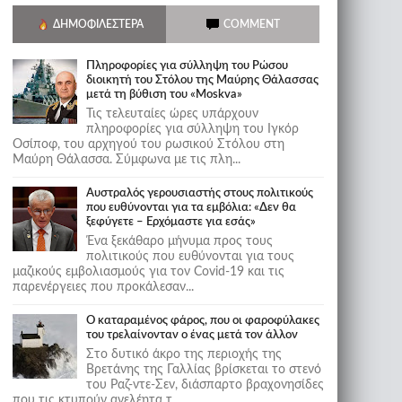
ΔΗΜΟΦΙΛΈΣΤΕΡΑ
COMMENT
Πληροφορίες για σύλληψη του Ρώσου
διοικητή του Στόλου της Mαύρης Θάλασσας
μετά τη βύθιση του «Moskva»
Τις τελευταίες ώρες υπάρχουν
πληροφορίες για σύλληψη του Ιγκόρ
Οσίποφ, του αρχηγού του ρωσικού Στόλου στη
Μαύρη Θάλασσα. Σύμφωνα με τις πλη...
Αυστραλός γερουσιαστής στους πολιτικούς
που ευθύνονται για τα εμβόλια: «Δεν θα
ξεφύγετε – Ερχόμαστε για εσάς»
Ένα ξεκάθαρο μήνυμα προς τους
πολιτικούς που ευθύνονται για τους
μαζικούς εμβολιασμούς για τον Covid-19 και τις
παρενέργειες που προκάλεσαν...
Ο καταραμένος φάρος, που οι φαροφύλακες
του τρελαίνονταν ο ένας μετά τον άλλον
Στο δυτικό άκρο της περιοχής της
Βρετάνης της Γαλλίας βρίσκεται το στενό
του Ραζ-ντε-Σεν, διάσπαρτο βραχονησίδες
που τις κτυπούν ανελέητα τ...