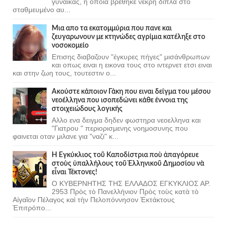
γυναίκας, η οποία βρέθηκε νεκρή δίπλα στο
σταθμευμένο αυ...
Μια απο τα εκατομμύρια που πανε και
ζευγαρωνουν με κτηνώδες αγρίμια κατέληξε στο
νοσοκομείο
Επισης διαβαζουν "έγκυρες πήγες" μισάνθρωπων
και οπως ειναι η εικονα τους στο ιντερνετ ετσι ειναι
και στην ζωη τους, τουτεστιν ο...
Ακούστε κάποιον Γάκη που ειναι δείγμα του μέσου
νεοέλληνα που ισοπεδώνει κάθε έννοια της
στοιχειώδους λογικής
Αλλο ενα δειγμα δηδεν φωστηρα νεοελληνα και
"Γιατρου " περιορισμενης νοημοσυνης που
φαινεται οταν μιλανε για "ναζι" κ...
Ἡ Ἐγκύκλιος τοῦ Καποδίστρια ποὺ ἀπαγόρευε
στοὺς ὑπαλλήλους τοῦ Ἑλληνικοῦ Δημοσίου νὰ
εἶναι Τέκτονες!
Ο ΚΥΒΕΡΝΗΤΗΣ ΤΗΣ ΕΛΛΑΔΟΣ ΕΓΚΥΚΛΙΟΣ ΑΡ.
2953 Πρὸς τὸ Πανελλήνιον Πρὸς τοὺς κατὰ τὸ
Αἰγαῖον Πέλαγος καὶ τὴν Πελοπόννησον Ἐκτάκτους
Ἐπιτρόπο...