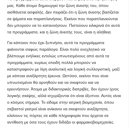
μας. Κάθε άτομο δημιουργεί την ζώνη άνεσής του, όπου
αισθάνεται ασφαλής. Δεν πειράζει ότι η ζώνη άνεσης βασίζεται
σε ψέματα και παραπλανήσεις. Εκείνοι που παραπλανιούνται
δεν μπορούν να το κατανοήσουν. Πιστεύουν ειλικρινά ότι αυτά
τα προγράμματα, και η ζώνη άνεσής τους, είναι η αλήθεια.
Για κάποιον που έχει ξυπνήσει, αυτά τα προγράμματα
φαίνονται σαφώς παράλογα. Είναι πολύ ενοχλητικό να
βλέπουμε ενήλικες εντελώς υπνωτισμένους από αυτά τα
προγράμματα, κυρίως επειδή πολλά μπορούν να
καταστραφούν με λίγη αναλυτική και λογική συλλογιστική, μαζί
με κάποια ανεξάρτητη έρευνα. Ωστόσο, εκείνοι που είναι
υπνωτισμένοι θα αρνηθούν και να σκεφτούν και να
ερευνήσουν. Άτομα με διδακτορικές διατριβές, δεν έχουν ίχνος
λογικής σκέψης, αλλά ισχυρίζονται ότι είναι έξυπνοι. Αυτός είναι
ο κόσμος σήμερα. Το είδαμε στην ιατρική βιομηχανία, όπου
σεβαστοί γιατροί είναι ανίκανοι να σκεφτούν ανεξάρτητα,
κλείνουν τις πόρτες σε κάθε πληροφορία που έρχεται σε
αντίθεση με όσα τους έχουν διδάξει οι φαρμακοβιομηχανίες.