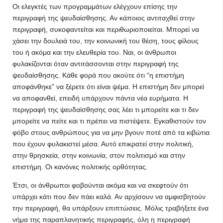
Οι ελεγκτές των προγραμμάτων ελέγχουν επίσης την
περιγραφή της ψευδαίσθησης. Αν κάποιος αντιταχθεί στην
περιγραφή, συκοφαντείται και περιθωριοποιείται. Μπορεί να
χάσει την δουλειά του, την κοινωνική του θέση, τους φίλους
του ή ακόμα και την ελευθερία του. Ναι, οι άνθρωποι
φυλακίζονται όταν αντιτάσσονται στην περιγραφή της
ψευδαίσθησης. Κάθε φορά που ακούτε ότι “η επιστήμη
αποφάνθηκε” να ξέρετε ότι είναι ψέμα. Η επιστήμη δεν μπορεί
να αποφανθεί, επειδή υπάρχουν πάντα νέα ευρήματα. Η
περιγραφή της ψευδαίσθησης σας λέει τι μπορείτε και τι δεν
μπορείτε να πείτε και τι πρέπει να πιστέψετε. Εγκαθιστούν τον
φόβο στους ανθρώπους για να μην βγουν ποτέ από τα κιβώτια
που έχουν φυλακιστεί μέσα. Αυτό επικρατεί στην πολιτική,
στην θρησκεία, στην κοινωνία, στον πολιτισμό και στην
επιστήμη. Οι κανόνες πολιτικής ορθότητας.
Έτσι, οι άνθρωποι φοβούνται ακόμα και να σκεφτούν ότι
υπάρχει κάτι που δεν πάει καλά. Αν αρχίσουν να αμφισβητούν
την περιγραφή, θα υπάρξουν επιπτώσεις. Μόλις τραβήξετε ένα
νήμα της παραπλανητικής περιγραφής, όλη η περιγραφή