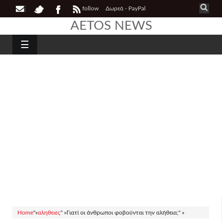
follow
Δωρεά - PayPal
AETOS NEWS
☰
Home
"»
αληθειες
" »
Γιατί οι άνθρωποι φοβούνται την αλήθεια;" »