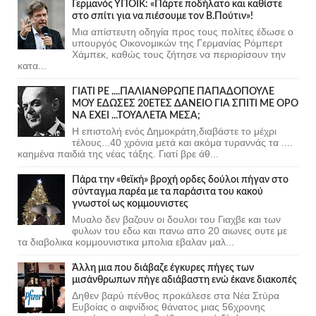
Γερμανός ΥΠΟΙΚ: «Πάρτε ποδήλατο και καθίστε
στο σπίτι για να πιέσουμε τον Β.Πούτιν»!
Μια απίστευτη οδηγία προς τους πολίτες έδωσε ο
υπουργός Οικονομικών της Γερμανίας Ρόμπερτ
Χάμπεκ, καθώς τους ζήτησε να περιορίσουν την
κατα...
ΓΙΑΤΙ ΡΕ ....ΠΑΛΙΑΝΘΡΩΠΕ ΠΑΠΑΔΟΠΟΥΛΕ
ΜΟΥ ΕΔΩΣΕΣ 20ΕΤΕΣ ΔΑΝΕΙΟ ΓΙΑ ΣΠΙΤΙ ΜΕ ΟΡΟ
ΝΑ ΕΧΕΙ ...ΤΟΥΑΛΕΤΑ ΜΕΣΑ;
Η επιστολή ενός Δημοκράτη,διαβάστε το μέχρι
τέλους...40 χρόνια μετά και ακόμα τυραννάς τα ....
καημένα παιδιά της νέας τάξης. Γιατί βρε άθ...
Πάρα την «θεϊκή» βροχή ορδες δούλοι πήγαν στο
σύνταγμα παρέα με τα παράσιτα του κακού
γνωστοί ως κομμουνιστες
Μυαλο δεν βαζουν οι δουλοι του Γιαχβε και των
φυλων του εδω και πανω απο 20 αιωνες ουτε με
τα διαβολικα κομμουνιστικα μπολια εβαλαν μαλ...
Άλλη μια που διάβαζε έγκυρες πήγες των
μισάνθρωπων πήγε αδιάβαστη ενώ έκανε διακοπές
Δηθεν βαρύ πένθος προκάλεσε στα Νέα Στύρα
Ευβοίας ο αιφνίδιος θάνατος μιας 56χρονης