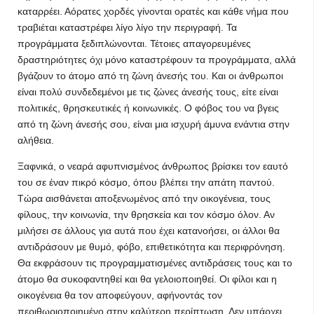
καταρρέει. Αόρατες χορδές γίνονται ορατές και κάθε νήμα που
τραβιέται καταστρέφει λίγο λίγο την περιγραφή. Τα
προγράμματα ξεδιπλώνονται. Τέτοιες απαγορευμένες
δραστηριότητες όχι μόνο καταστρέφουν τα προγράμματα, αλλά
βγάζουν το άτομο από τη ζώνη άνεσής του. Και οι άνθρωποι
είναι πολύ συνδεδεμένοι με τις ζώνες άνεσής τους, είτε είναι
πολιτικές, θρησκευτικές ή κοινωνικές. Ο φόβος του να βγεις
από τη ζώνη άνεσής σου, είναι μια ισχυρή άμυνα ενάντια στην
αλήθεια.
Ξαφνικά, ο νεαρά αφυπνισμένος άνθρωπος βρίσκει τον εαυτό
του σε έναν πικρό κόσμο, όπου βλέπει την απάτη παντού.
Τώρα αισθάνεται αποξενωμένος από την οικογένεια, τους
φίλους, την κοινωνία, την θρησκεία και τον κόσμο όλον. Αν
μιλήσει σε άλλους για αυτά που έχει κατανοήσει, οι άλλοι θα
αντιδράσουν με θυμό, φόβο, επιθετικότητα και περιφρόνηση.
Θα εκφράσουν τις προγραμματισμένες αντιδράσεις τους και το
άτομο θα συκοφαντηθεί και θα γελοιοποιηθεί. Οι φίλοι και η
οικογένεια θα τον αποφεύγουν, αφήνοντάς τον
περιθωριοποιημένο στην καλύτερη περίπτωση. Δεν υπάρχει