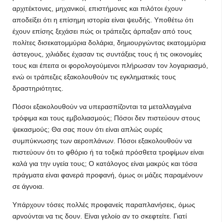
αρχιτέκτονες, μηχανικοί, επιστήμονες και πιλότοι έχουν
αποδείξει ότι η επίσημη ιστορία είναι ψευδής. Υποθέτω ότι
έχουν επίσης ξεχάσει πώς οι τράπεζες άρπαξαν από τους
πολίτες δισεκατομμύρια δολάρια, δημιουργώντας εκατομμύρια
άστεγους, χιλιάδες έχασαν τις συντάξεις τους ή τις οικονομίες
τους και έπειτα οι φορολογούμενοι πλήρωσαν τον λογαριασμό,
ενώ οι τράπεζες εξακολουθούν τις εγκληματικές τους
δραστηριότητες.
Πόσοι εξακολουθούν να υπερασπίζονται τα μεταλλαγμένα
τρόφιμα και τους εμβολιασμούς; Πόσοι δεν πιστεύουν στους
ψεκασμούς; Θα σας πουν ότι είναι απλώς ουρές
συμπύκνωσης των αεροπλάνων. Πόσοι εξακολουθούν να
πιστεύουν ότι το φθόριο ή τα τοξικά πρόσθετα τροφίμων είναι
καλά για την υγεία τους; Ο κατάλογος είναι μακρύς και τόσα
πράγματα είναι φανερά προφανή, όμως οι μάζες παραμένουν
σε άγνοια.
Υπάρχουν τόσες πολλές προφανείς παραπλανήσεις, όμως
αρνούνται να τις δουν. Είναι γελοίο αν το σκεφτείτε. Γιατί