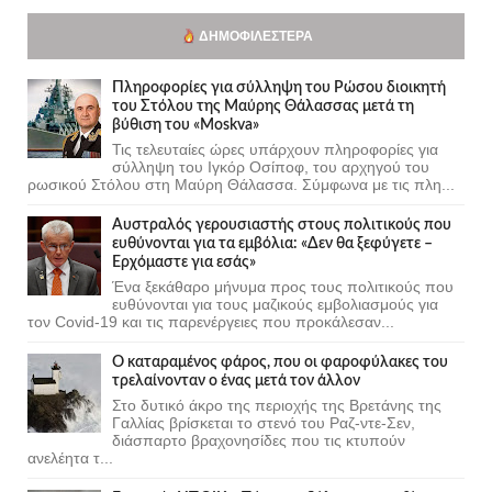
ΔΗΜΟΦΙΛΈΣΤΕΡΑ
Πληροφορίες για σύλληψη του Ρώσου διοικητή
του Στόλου της Mαύρης Θάλασσας μετά τη
βύθιση του «Moskva»
Τις τελευταίες ώρες υπάρχουν πληροφορίες για
σύλληψη του Ιγκόρ Οσίποφ, του αρχηγού του
ρωσικού Στόλου στη Μαύρη Θάλασσα. Σύμφωνα με τις πλη...
Αυστραλός γερουσιαστής στους πολιτικούς που
ευθύνονται για τα εμβόλια: «Δεν θα ξεφύγετε –
Ερχόμαστε για εσάς»
Ένα ξεκάθαρο μήνυμα προς τους πολιτικούς που
ευθύνονται για τους μαζικούς εμβολιασμούς για
τον Covid-19 και τις παρενέργειες που προκάλεσαν...
Ο καταραμένος φάρος, που οι φαροφύλακες του
τρελαίνονταν ο ένας μετά τον άλλον
Στο δυτικό άκρο της περιοχής της Βρετάνης της
Γαλλίας βρίσκεται το στενό του Ραζ-ντε-Σεν,
διάσπαρτο βραχονησίδες που τις κτυπούν
ανελέητα τ...