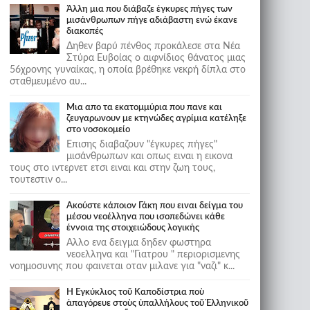
Άλλη μια που διάβαζε έγκυρες πήγες των
μισάνθρωπων πήγε αδιάβαστη ενώ έκανε
διακοπές
Δηθεν βαρύ πένθος προκάλεσε στα Νέα
Στύρα Ευβοίας ο αιφνίδιος θάνατος μιας
56χρονης γυναίκας, η οποία βρέθηκε νεκρή δίπλα στο
σταθμευμένο αυ...
Μια απο τα εκατομμύρια που πανε και
ζευγαρωνουν με κτηνώδες αγρίμια κατέληξε
στο νοσοκομείο
Επισης διαβαζουν "έγκυρες πήγες"
μισάνθρωπων και οπως ειναι η εικονα
τους στο ιντερνετ ετσι ειναι και στην ζωη τους,
τουτεστιν ο...
Ακούστε κάποιον Γάκη που ειναι δείγμα του
μέσου νεοέλληνα που ισοπεδώνει κάθε
έννοια της στοιχειώδους λογικής
Αλλο ενα δειγμα δηδεν φωστηρα
νεοελληνα και "Γιατρου " περιορισμενης
νοημοσυνης που φαινεται οταν μιλανε για "ναζι" κ...
Ἡ Ἐγκύκλιος τοῦ Καποδίστρια ποὺ
ἀπαγόρευε στοὺς ὑπαλλήλους τοῦ Ἑλληνικοῦ