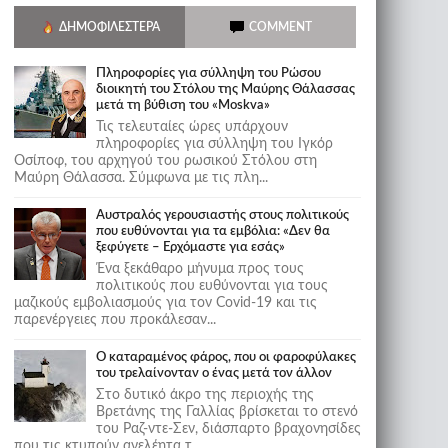
ΔΗΜΟΦΙΛΈΣΤΕΡΑ
COMMENT
Πληροφορίες για σύλληψη του Ρώσου
διοικητή του Στόλου της Mαύρης Θάλασσας
μετά τη βύθιση του «Moskva»
Τις τελευταίες ώρες υπάρχουν
πληροφορίες για σύλληψη του Ιγκόρ
Οσίποφ, του αρχηγού του ρωσικού Στόλου στη
Μαύρη Θάλασσα. Σύμφωνα με τις πλη...
Αυστραλός γερουσιαστής στους πολιτικούς
που ευθύνονται για τα εμβόλια: «Δεν θα
ξεφύγετε – Ερχόμαστε για εσάς»
Ένα ξεκάθαρο μήνυμα προς τους
πολιτικούς που ευθύνονται για τους
μαζικούς εμβολιασμούς για τον Covid-19 και τις
παρενέργειες που προκάλεσαν...
Ο καταραμένος φάρος, που οι φαροφύλακες
του τρελαίνονταν ο ένας μετά τον άλλον
Στο δυτικό άκρο της περιοχής της
Βρετάνης της Γαλλίας βρίσκεται το στενό
του Ραζ-ντε-Σεν, διάσπαρτο βραχονησίδες
που τις κτυπούν ανελέητα τ...