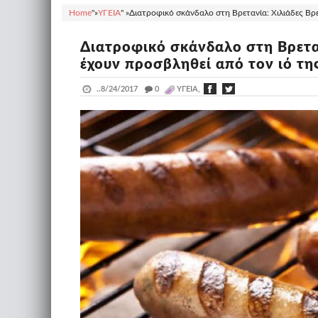
Home
"»
ΥΓΕΙΑ
" »
Διατροφικό σκάνδαλο στη Βρετανία: Χιλιάδες Βρετ
Διατροφικό σκάνδαλο στη Βρεταν
έχουν προσβληθεί από τον ιό τη
..
8/24/2017
_
0
ΥΓΕΙΑ,