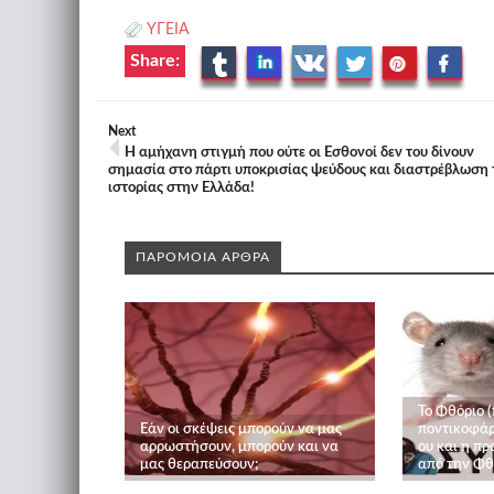
ΥΓΕΙΑ
Share:
Next
Η αμήχανη στιγμή που ούτε οι Εσθονοί δεν του δίνουν
σημασία στο πάρτι υποκρισίας ψεύδους και διαστρέβλωση 
ιστορίας στην Ελλάδα!
ΠΑΡΟΜΟΙΑ ΑΡΘΡΑ
Το Φθόριο (
Εάν οι σκέψεις μπορούν να μας
ποντικοφάρ
αρρωστήσουν, μπορούν και να
ου και η π
μας θεραπεύσουν;
από την Φ