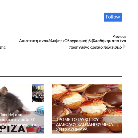
Follow
Previous
Απίστευτη ανακάλυψη: «Ολογραφική βιβλιοθήκη» από ένα
της
προηγμένο αρχαίο πολιτισμό
fluoride) απο
μακο στην μάζα Εξ’
ΤΡΩΜΕ ΤΟ ΓΛΥΚΟ ΤΟΥ
ροέλευση του ονόματος
ΔΙΑΒΟΛΟΥ ΚΑΙ ΟΔΗΓΟΥΜΕΘΑ
θορά
ΣΤΗ ΧΑΖΟΜΑΡΑ