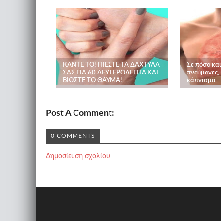
ΚΑΝΤΕ ΤΟ! ΠΙΕΣΤΕ ΤΑ ΔΑΧΤΥΛΑ
Σε πόσο κα
ΣΑΣ ΓΙΑ 60 ΔΕΥΤΕΡΟΛΕΠΤΑ ΚΑΙ
πνεύμονες,
ΒΙΩΣΤΕ ΤΟ ΘΑΥΜΑ!
κάπνισμα
Post A Comment:
0 COMMENTS
Δημοσίευση σχολίου