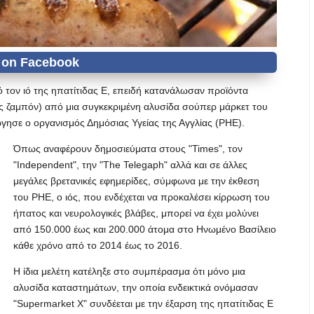
ό τον ιό της ηπατίτιδας Ε, επειδή κατανάλωσαν προϊόντα
ες ζαμπόν) από μια συγκεκριμένη αλυσίδα σούπερ μάρκετ του
γησε ο οργανισμός Δημόσιας Υγείας της Αγγλίας (PHE).
Όπως αναφέρουν δημοσιεύματα στους "Times", τον
"Independent", την "The Telegaph" αλλά και σε άλλες
μεγάλες βρετανικές εφημερίδες, σύμφωνα με την έκθεση
του PHE, ο ιός, που ενδέχεται να προκαλέσει κίρρωση του
ήπατος και νευρολογικές βλάβες, μπορεί να έχει μολύνει
από 150.000 έως και 200.000 άτομα στο Ηνωμένο Βασίλειο
κάθε χρόνο από το 2014 έως το 2016.
Η ίδια μελέτη κατέληξε στο συμπέρασμα ότι μόνο μια
αλυσίδα καταστημάτων, την οποία ενδεικτικά ονόμασαν
"Supermarket X" συνδέεται με την έξαρση της ηπατίτιδας Ε