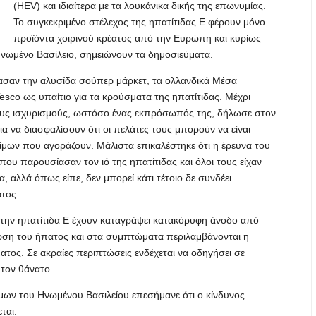
(HEV) και ιδιαίτερα με τα λουκάνικα δικής της επωνυμίας.
Το συγκεκριμένο στέλεχος της ηπατίτιδας Ε φέρουν μόνο
προϊόντα χοιρινού κρέατος από την Ευρώπη και κυρίως
 Ηνωμένο Βασίλειο, σημειώνουν τα δημοσιεύματα.
μασαν την αλυσίδα σούπερ μάρκετ, τα ολλανδικά Μέσα
esco ως υπαίτιο για τα κρούσματα της ηπατίτιδας. Μέχρι
ί τους ισχυρισμούς, ωστόσο ένας εκπρόσωπός της, δήλωσε στον
ια να διασφαλίσουν ότι οι πελάτες τους μπορούν να είναι
φίμων που αγοράζουν. Μάλιστα επικαλέστηκε ότι η έρευνα του
 που παρουσίασαν τον ιό της ηπατίτιδας και όλοι τους είχαν
, αλλά όπως είπε, δεν μπορεί κάτι τέτοιο δε συνδέει
έατος…
την ηπατίτιδα Ε έχουν καταγράψει κατακόρυφη άνοδο από
ρωση του ήπατος και στα συμπτώματα περιλαμβάνονται η
ματος. Σε ακραίες περιπτώσεις ενδέχεται να οδηγήσει σε
 τον θάνατο.
ων του Ηνωμένου Βασιλείου επεσήμανε ότι ο κίνδυνος
ται.