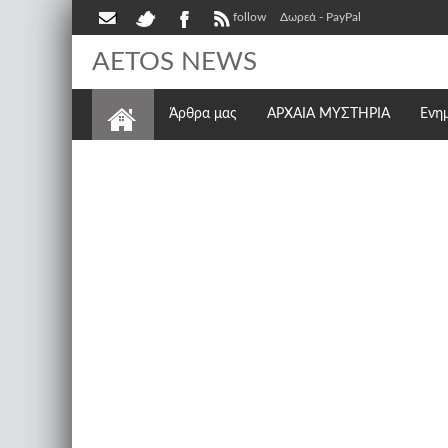
follow
Δωρεά - PayPal
AETOS NEWS
Άρθρα μας
ΑΡΧΑΙΑ ΜΥΣΤΗΡΙΑ
Ενη