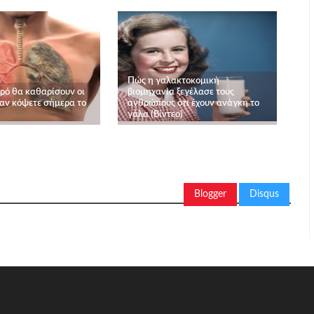
Πώς η γαλακτοκομική
ιρό θα καθαρίσουν οι
βιομηχανία ξεγέλασε τους
 αν κόψετε σήμερα το
ανθρώπους ότι έχουν ανάγκη το
γάλα (Βίντεο)
Blogger
Disqus