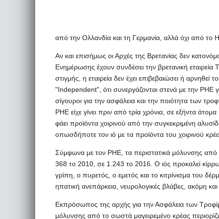
από την Ολλανδία και τη Γερμανία, αλλά όχι από το
Αν και επισήμως οι Αρχές της Βρετανίας δεν κατονό
Ενημέρωσης έχουν συνδέσει την βρετανική εταιρεία T
στιγμής, η εταιρεία δεν έχει επιβεβαιώσει ή αρνηθε
"Independent", ότι συνεργάζονται στενά με την PHE γ
σίγουροι για την ασφάλεια και την ποιότητα των τρο
PHE είχε γίνει πριν από τρία χρόνια, σε εξήντα άτομα
φάει προϊόντα χοιρινού από την συγκεκριμένη αλυσίδα
οπωσδήποτε τον ιό με τα προϊόντα του χοιρινού κρ
Σύμφωνα με τον PHE, τα περιστατικά μόλυνσης από 
368 το 2010, σε 1.243 το 2016. Ο ιός προκαλεί κίρ
γρίπη, ο πυρετός, ο εμετός και το κιτρίνισμα του δέρ
ηπατική ανεπάρκεια, νευρολογικές βλάβες, ακόμη και
Εκπρόσωπος της αρχής για την Ασφάλεια των Τροφίμ
μόλυνσης από το σωστά μαγειρεμένο κρέας περιορίζε