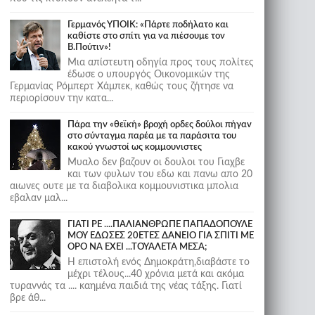
Γερμανός ΥΠΟΙΚ: «Πάρτε ποδήλατο και
καθίστε στο σπίτι για να πιέσουμε τον
Β.Πούτιν»!
Μια απίστευτη οδηγία προς τους πολίτες
έδωσε ο υπουργός Οικονομικών της
Γερμανίας Ρόμπερτ Χάμπεκ, καθώς τους ζήτησε να
περιορίσουν την κατα...
Πάρα την «θεϊκή» βροχή ορδες δούλοι πήγαν
στο σύνταγμα παρέα με τα παράσιτα του
κακού γνωστοί ως κομμουνιστες
Μυαλο δεν βαζουν οι δουλοι του Γιαχβε
και των φυλων του εδω και πανω απο 20
αιωνες ουτε με τα διαβολικα κομμουνιστικα μπολια
εβαλαν μαλ...
ΓΙΑΤΙ ΡΕ ....ΠΑΛΙΑΝΘΡΩΠΕ ΠΑΠΑΔΟΠΟΥΛΕ
ΜΟΥ ΕΔΩΣΕΣ 20ΕΤΕΣ ΔΑΝΕΙΟ ΓΙΑ ΣΠΙΤΙ ΜΕ
ΟΡΟ ΝΑ ΕΧΕΙ ...ΤΟΥΑΛΕΤΑ ΜΕΣΑ;
Η επιστολή ενός Δημοκράτη,διαβάστε το
μέχρι τέλους...40 χρόνια μετά και ακόμα
τυραννάς τα .... καημένα παιδιά της νέας τάξης. Γιατί
βρε άθ...