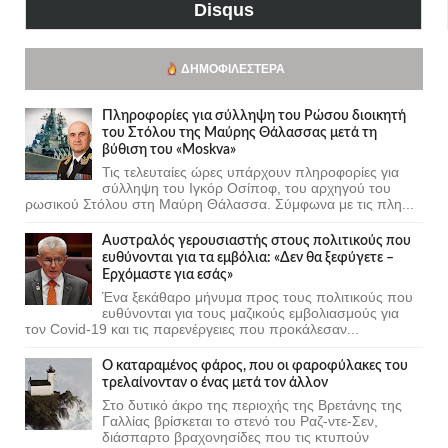
Disqus
ΔΗΜΟΦΙΛΈΣΤΕΡΑ
Πληροφορίες για σύλληψη του Ρώσου διοικητή
του Στόλου της Mαύρης Θάλασσας μετά τη
βύθιση του «Moskva»
Τις τελευταίες ώρες υπάρχουν πληροφορίες για
σύλληψη του Ιγκόρ Οσίποφ, του αρχηγού του
ρωσικού Στόλου στη Μαύρη Θάλασσα. Σύμφωνα με τις πλη...
Αυστραλός γερουσιαστής στους πολιτικούς που
ευθύνονται για τα εμβόλια: «Δεν θα ξεφύγετε –
Ερχόμαστε για εσάς»
Ένα ξεκάθαρο μήνυμα προς τους πολιτικούς που
ευθύνονται για τους μαζικούς εμβολιασμούς για
τον Covid-19 και τις παρενέργειες που προκάλεσαν...
Ο καταραμένος φάρος, που οι φαροφύλακες του
τρελαίνονταν ο ένας μετά τον άλλον
Στο δυτικό άκρο της περιοχής της Βρετάνης της
Γαλλίας βρίσκεται το στενό του Ραζ-ντε-Σεν,
διάσπαρτο βραχονησίδες που τις κτυπούν