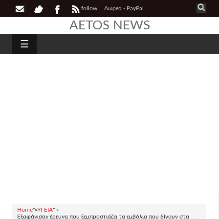
follow
Δωρεά - PayPal
AETOS NEWS
☰
Home
"»
ΥΓΕΙΑ
" »
Εξαφάνισαν έρευνα που ξεμπροστιάζει τα εμβόλια που δίνουν στα