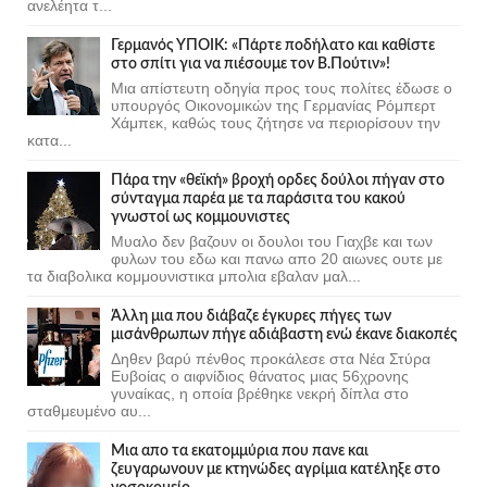
ανελέητα τ...
Γερμανός ΥΠΟΙΚ: «Πάρτε ποδήλατο και καθίστε
στο σπίτι για να πιέσουμε τον Β.Πούτιν»!
Μια απίστευτη οδηγία προς τους πολίτες έδωσε ο
υπουργός Οικονομικών της Γερμανίας Ρόμπερτ
Χάμπεκ, καθώς τους ζήτησε να περιορίσουν την
κατα...
Πάρα την «θεϊκή» βροχή ορδες δούλοι πήγαν στο
σύνταγμα παρέα με τα παράσιτα του κακού
γνωστοί ως κομμουνιστες
Μυαλο δεν βαζουν οι δουλοι του Γιαχβε και των
φυλων του εδω και πανω απο 20 αιωνες ουτε με
τα διαβολικα κομμουνιστικα μπολια εβαλαν μαλ...
Άλλη μια που διάβαζε έγκυρες πήγες των
μισάνθρωπων πήγε αδιάβαστη ενώ έκανε διακοπές
Δηθεν βαρύ πένθος προκάλεσε στα Νέα Στύρα
Ευβοίας ο αιφνίδιος θάνατος μιας 56χρονης
γυναίκας, η οποία βρέθηκε νεκρή δίπλα στο
σταθμευμένο αυ...
Μια απο τα εκατομμύρια που πανε και
ζευγαρωνουν με κτηνώδες αγρίμια κατέληξε στο