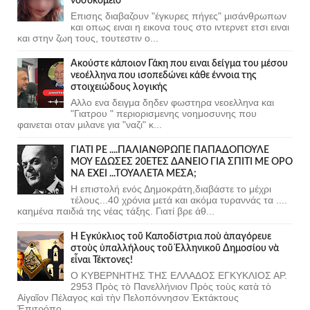
νοσοκομείο
Επισης διαβαζουν "έγκυρες πήγες" μισάνθρωπων
και οπως ειναι η εικονα τους στο ιντερνετ ετσι ειναι
και στην ζωη τους, τουτεστιν ο...
Ακούστε κάποιον Γάκη που ειναι δείγμα του μέσου
νεοέλληνα που ισοπεδώνει κάθε έννοια της
στοιχειώδους λογικής
Αλλο ενα δειγμα δηδεν φωστηρα νεοελληνα και
"Γιατρου " περιορισμενης νοημοσυνης που
φαινεται οταν μιλανε για "ναζι" κ...
ΓΙΑΤΙ ΡΕ ....ΠΑΛΙΑΝΘΡΩΠΕ ΠΑΠΑΔΟΠΟΥΛΕ
ΜΟΥ ΕΔΩΣΕΣ 20ΕΤΕΣ ΔΑΝΕΙΟ ΓΙΑ ΣΠΙΤΙ ΜΕ ΟΡΟ
ΝΑ ΕΧΕΙ ...ΤΟΥΑΛΕΤΑ ΜΕΣΑ;
Η επιστολή ενός Δημοκράτη,διαβάστε το μέχρι
τέλους...40 χρόνια μετά και ακόμα τυραννάς τα ....
καημένα παιδιά της νέας τάξης. Γιατί βρε άθ...
Ἡ Ἐγκύκλιος τοῦ Καποδίστρια ποὺ ἀπαγόρευε
στοὺς ὑπαλλήλους τοῦ Ἑλληνικοῦ Δημοσίου νὰ
εἶναι Τέκτονες!
Ο ΚΥΒΕΡΝΗΤΗΣ ΤΗΣ ΕΛΛΑΔΟΣ ΕΓΚΥΚΛΙΟΣ ΑΡ.
2953 Πρὸς τὸ Πανελλήνιον Πρὸς τοὺς κατὰ τὸ
Αἰγαῖον Πέλαγος καὶ τὴν Πελοπόννησον Ἐκτάκτους
Ἐπιτρόπο...