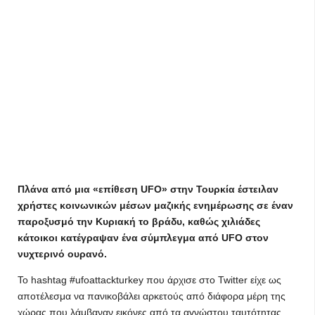
Πλάνα από μια «επίθεση UFO» στην Τουρκία έστειλαν
χρήστες κοινωνικών μέσων μαζικής ενημέρωσης σε έναν
παροξυσμό την Κυριακή το βράδυ, καθώς χιλιάδες
κάτοικοι κατέγραψαν ένα σύμπλεγμα από UFO στον
νυχτερινό ουρανό.
Το hashtag #ufoattackturkey που άρχισε στο Twitter είχε ως
αποτέλεσμα να πανικοβάλει αρκετούς από διάφορα μέρη της
χώρας που λάμβαναν εικόνες από τα αγνώστου ταυτότητας