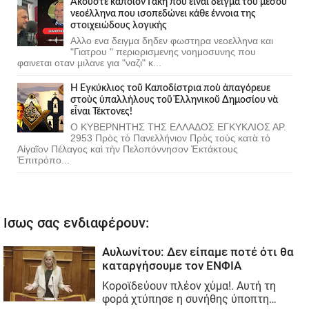
Ακούστε κάποιον Γάκη που ειναι δείγμα του μέσου
νεοέλληνα που ισοπεδώνει κάθε έννοια της
στοιχειώδους λογικής
Αλλο ενα δειγμα δηδεν φωστηρα νεοελληνα και
"Γιατρου " περιορισμενης νοημοσυνης που
φαινεται οταν μιλανε για "ναζι" κ...
Ἡ Ἐγκύκλιος τοῦ Καποδίστρια ποὺ ἀπαγόρευε
στοὺς ὑπαλλήλους τοῦ Ἑλληνικοῦ Δημοσίου νὰ
εἶναι Τέκτονες!
Ο ΚΥΒΕΡΝΗΤΗΣ ΤΗΣ ΕΛΛΑΔΟΣ ΕΓΚΥΚΛΙΟΣ ΑΡ.
2953 Πρὸς τὸ Πανελλήνιον Πρὸς τοὺς κατὰ τὸ
Αἰγαῖον Πέλαγος καὶ τὴν Πελοπόννησον Ἐκτάκτους
Ἐπιτρόπο...