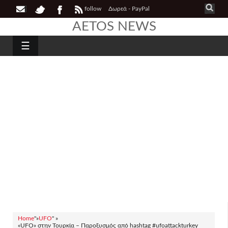
follow
Δωρεά - PayPal
AETOS NEWS
☰
Home
"»
UFO
" »
«UFO» στην Τουρκία – Παροξυσμός από hashtag #ufoattackturkey