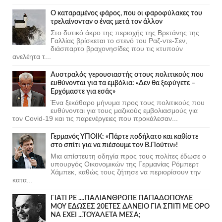
Ο καταραμένος φάρος, που οι φαροφύλακες του
τρελαίνονταν ο ένας μετά τον άλλον
Στο δυτικό άκρο της περιοχής της Βρετάνης της
Γαλλίας βρίσκεται το στενό του Ραζ-ντε-Σεν,
διάσπαρτο βραχονησίδες που τις κτυπούν
ανελέητα τ...
Αυστραλός γερουσιαστής στους πολιτικούς που
ευθύνονται για τα εμβόλια: «Δεν θα ξεφύγετε –
Ερχόμαστε για εσάς»
Ένα ξεκάθαρο μήνυμα προς τους πολιτικούς που
ευθύνονται για τους μαζικούς εμβολιασμούς για
τον Covid-19 και τις παρενέργειες που προκάλεσαν...
Γερμανός ΥΠΟΙΚ: «Πάρτε ποδήλατο και καθίστε
στο σπίτι για να πιέσουμε τον Β.Πούτιν»!
Μια απίστευτη οδηγία προς τους πολίτες έδωσε ο
υπουργός Οικονομικών της Γερμανίας Ρόμπερτ
Χάμπεκ, καθώς τους ζήτησε να περιορίσουν την
κατα...
ΓΙΑΤΙ ΡΕ ....ΠΑΛΙΑΝΘΡΩΠΕ ΠΑΠΑΔΟΠΟΥΛΕ
ΜΟΥ ΕΔΩΣΕΣ 20ΕΤΕΣ ΔΑΝΕΙΟ ΓΙΑ ΣΠΙΤΙ ΜΕ ΟΡΟ
ΝΑ ΕΧΕΙ ...ΤΟΥΑΛΕΤΑ ΜΕΣΑ;