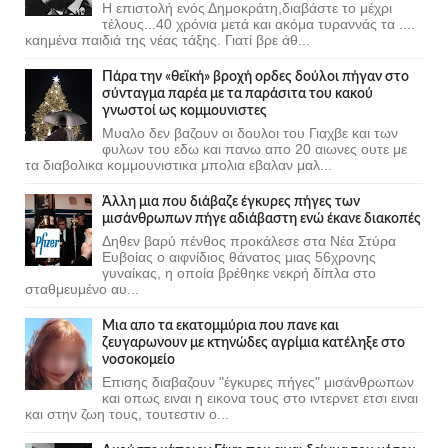
Η επιστολή ενός Δημοκράτη,διαβάστε το μέχρι
τέλους...40 χρόνια μετά και ακόμα τυραννάς τα ....
καημένα παιδιά της νέας τάξης. Γιατί βρε άθ...
Πάρα την «θεϊκή» βροχή ορδες δούλοι πήγαν στο
σύνταγμα παρέα με τα παράσιτα του κακού
γνωστοί ως κομμουνιστες
Μυαλο δεν βαζουν οι δουλοι του Γιαχβε και των
φυλων του εδω και πανω απο 20 αιωνες ουτε με
τα διαβολικα κομμουνιστικα μπολια εβαλαν μαλ...
Άλλη μια που διάβαζε έγκυρες πήγες των
μισάνθρωπων πήγε αδιάβαστη ενώ έκανε διακοπές
Δηθεν βαρύ πένθος προκάλεσε στα Νέα Στύρα
Ευβοίας ο αιφνίδιος θάνατος μιας 56χρονης
γυναίκας, η οποία βρέθηκε νεκρή δίπλα στο
σταθμευμένο αυ...
Μια απο τα εκατομμύρια που πανε και
ζευγαρωνουν με κτηνώδες αγρίμια κατέληξε στο
νοσοκομείο
Επισης διαβαζουν "έγκυρες πήγες" μισάνθρωπων
και οπως ειναι η εικονα τους στο ιντερνετ ετσι ειναι
και στην ζωη τους, τουτεστιν ο...