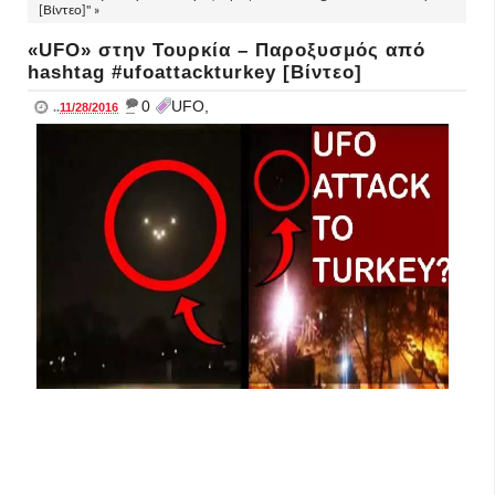
[Βίντεο]" »
«UFO» στην Τουρκία – Παροξυσμός από
hashtag #ufoattackturkey [Βίντεο]
_
0
UFO,
..
11/28/2016