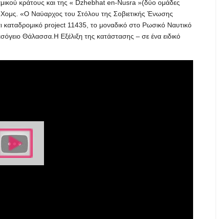
αμικού κράτους και της « Dzhebhat en-Nusra »(δύο ομάδες
ι Χομς. «Ο Ναύαρχος του Στόλου της Σοβιετικής Ένωσης
αι καταδρομικό project 11435, το μοναδικό στο Ρωσικό Ναυτικό
εσόγειο Θάλασσα.Η Εξέλιξη της κατάστασης – σε ένα ειδικό