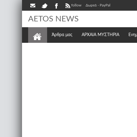
follow
Δωρεά - PayPal
AETOS NEWS
Άρθρα μας
ΑΡΧΑΙΑ ΜΥΣΤΗΡΙΑ
Ενη