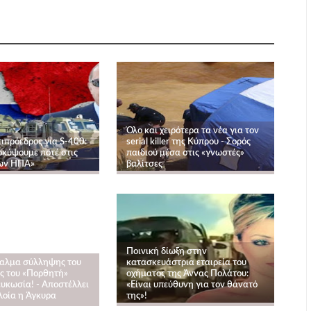
Όλο και χειρότερα τα νέα για τον
ιπρόεδρος για S-400:
serial killer της Κύπρου - Σορός
οκύψουμε ποτέ στις
παιδιού μέσα στις «γνωστές»
των ΗΠΑ»
βαλίτσες
Ποινική δίωξη στην
ταλμα σύλληψης του
κατασκευάστρια εταιρεία του
ς του «Πορθητή»
οχήματος της Άννας Πολάτου:
ευκωσία! - Αποστέλλει
«Είναι υπεύθυνη για τον θάνατό
λοία η Άγκυρα
της»!