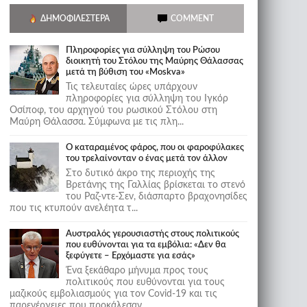
ΔΗΜΟΦΙΛΈΣΤΕΡΑ
COMMENT
Πληροφορίες για σύλληψη του Ρώσου
διοικητή του Στόλου της Mαύρης Θάλασσας
μετά τη βύθιση του «Moskva»
Τις τελευταίες ώρες υπάρχουν
πληροφορίες για σύλληψη του Ιγκόρ
Οσίποφ, του αρχηγού του ρωσικού Στόλου στη
Μαύρη Θάλασσα. Σύμφωνα με τις πλη...
Ο καταραμένος φάρος, που οι φαροφύλακες
του τρελαίνονταν ο ένας μετά τον άλλον
Στο δυτικό άκρο της περιοχής της
Βρετάνης της Γαλλίας βρίσκεται το στενό
του Ραζ-ντε-Σεν, διάσπαρτο βραχονησίδες
που τις κτυπούν ανελέητα τ...
Αυστραλός γερουσιαστής στους πολιτικούς
που ευθύνονται για τα εμβόλια: «Δεν θα
ξεφύγετε – Ερχόμαστε για εσάς»
Ένα ξεκάθαρο μήνυμα προς τους
πολιτικούς που ευθύνονται για τους
μαζικούς εμβολιασμούς για τον Covid-19 και τις
παρενέργειες που προκάλεσαν...