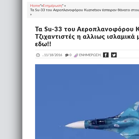
Home
"»
Ενημέρωση
" »
Τα Su-33 του Αεροπλανοφόρου Kuznetsov έσπειραν θάνατο στους Τ
»
Τα Su-33 του Αεροπλανοφόρου K
Τζιχαντιστές η αλλιως ισλαμικά 
εδω!!
..
11/18/2016
_
0
ΕΝΗΜΈΡΩΣΗ,