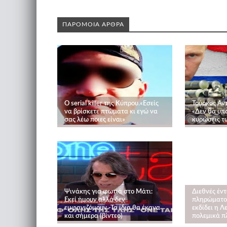
ΠΑΡΟΜΟΙΑ ΑΡΘΡΑ
O serial killer της Κύπρου.«Εσείς
Τούρκος Αντ
να βρίσκετε πτώματα κι εγώ να
«Δεν θα υπ
σας λέω ποιες είναι»
κυρώσεις 
Ψινάκης για φωτιά στο Μάτι:
Διεθνές έν
Εκεί ήμουν αλλά δεν
πληρώματο
εμφανιζόμουν -Τα ίδια θα έκανα
εκδίδει η Λ
και σήμερα (βίντεο)
πολεμικά π