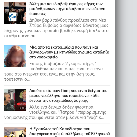
Άλλη μια που διάβαζε έγκυρες πήγες των
μισάνθρωπων πήγε αδιάβαστη ενώ έκανε
διακοπές
Δηθεν βαρύ πένθος προκάλεσε στα Νέα
Στύρα Ευβοίας ο αιφνίδιος θάνατος μιας
56χρονης γυναίκας, η οποία βρέθηκε νεκρή δίπλα στο
σταθμευμένο αυ...
Μια απο τα εκατομμύρια που πανε και
ζευγαρωνουν με κτηνώδες αγρίμια κατέληξε
στο νοσοκομείο
Επισης διαβαζουν "έγκυρες πήγες"
μισάνθρωπων και οπως ειναι η εικονα
τους στο ιντερνετ ετσι ειναι και στην ζωη τους,
τουτεστιν ο...
Ακούστε κάποιον Γάκη που ειναι δείγμα του
μέσου νεοέλληνα που ισοπεδώνει κάθε
έννοια της στοιχειώδους λογικής
Αλλο ενα δειγμα δηδεν φωστηρα
νεοελληνα και "Γιατρου " περιορισμενης
νοημοσυνης που φαινεται οταν μιλανε για "ναζι" κ...
Ἡ Ἐγκύκλιος τοῦ Καποδίστρια ποὺ
ἀπαγόρευε στοὺς ὑπαλλήλους τοῦ Ἑλληνικοῦ