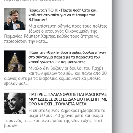
Γερμανός ΥΠΟΙΚ: «Πάρτε ποδήλατο και
καθίστε στο σπίτι για να πιέσουμε τον
Β.Πούτιν»!
Μια απίστευτη οδηγία προς τους πολίτες
έδωσε ο υπουργός Οικονομικών της
Γερμανίας Ρόμπερτ Χάμπεκ, καθώς τους ζήτησε να
περιορίσουν την κατα...
Πάρα την «θεϊκή» βροχή ορδες δούλοι πήγαν
στο σύνταγμα παρέα με τα παράσιτα του
κακού γνωστοί ως κομμουνιστες
Μυαλο δεν βαζουν οι δουλοι του Γιαχβε
και των φυλων του εδω και πανω απο 20
αιωνες ουτε με τα διαβολικα κομμουνιστικα μπολια
εβαλαν μαλ...
ΓΙΑΤΙ ΡΕ ....ΠΑΛΙΑΝΘΡΩΠΕ ΠΑΠΑΔΟΠΟΥΛΕ
ΜΟΥ ΕΔΩΣΕΣ 20ΕΤΕΣ ΔΑΝΕΙΟ ΓΙΑ ΣΠΙΤΙ ΜΕ
ΟΡΟ ΝΑ ΕΧΕΙ ...ΤΟΥΑΛΕΤΑ ΜΕΣΑ;
Η επιστολή ενός Δημοκράτη,διαβάστε το
μέχρι τέλους...40 χρόνια μετά και ακόμα
τυραννάς τα .... καημένα παιδιά της νέας τάξης. Γιατί
βρε άθ...