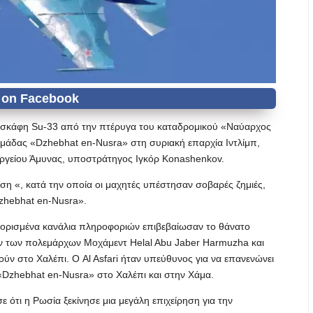
οσκάφη Su-33 από την πτέρυγα του καταδρομικού «Ναύαρχος
μάδας «Dzhebhat en-Nusra» στη συριακή επαρχία Ιντλίμπ,
γείου Άμυνας, υποστράτηγος Ιγκόρ Konashenkov.
ση «, κατά την οποία οι μαχητές υπέστησαν σοβαρές ζημιές,
zhebhat en-Nusra».
ορισμένα κανάλια πληροφοριών επιβεβαίωσαν το θάνατο
ν των πολεμάρχων Μοχάμεντ Helal Abu Jaber Harmuzha και
θούν στο Χαλέπι. Ο Al Asfari ήταν υπεύθυνος για να επανενώνει
ς «Dzhebhat en-Nusra» στο Χαλέπι και στην Χάμα.
ότι η Ρωσία ξεκίνησε μια μεγάλη επιχείρηση για την