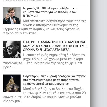
Γερμανός ΥΠΟΙΚ: «Πάρτε ποδήλατο και
καθίστε στο σπίτι για να πιέσουμε τον
Β.Πούτιν»!
Μια απίστευτη οδηγία προς τους πολίτες
έδωσε ο υπουργός Οικονομικών της
Γερμανίας Ρόμπερτ Χάμπεκ, καθώς τους ζήτησε να
περιορίσουν την κατα...
ΓΙΑΤΙ ΡΕ ....ΠΑΛΙΑΝΘΡΩΠΕ ΠΑΠΑΔΟΠΟΥΛΕ
ΜΟΥ ΕΔΩΣΕΣ 20ΕΤΕΣ ΔΑΝΕΙΟ ΓΙΑ ΣΠΙΤΙ ΜΕ
ΟΡΟ ΝΑ ΕΧΕΙ ...ΤΟΥΑΛΕΤΑ ΜΕΣΑ;
Η επιστολή ενός Δημοκράτη,διαβάστε το
μέχρι τέλους...40 χρόνια μετά και ακόμα
τυραννάς τα .... καημένα παιδιά της νέας τάξης. Γιατί
βρε άθ...
Πάρα την «θεϊκή» βροχή ορδες δούλοι πήγαν
στο σύνταγμα παρέα με τα παράσιτα του
κακού γνωστοί ως κομμουνιστες
Μυαλο δεν βαζουν οι δουλοι του Γιαχβε
και των φυλων του εδω και πανω απο 20
αιωνες ουτε με τα διαβολικα κομμουνιστικα μπολια
εβαλαν μαλ...