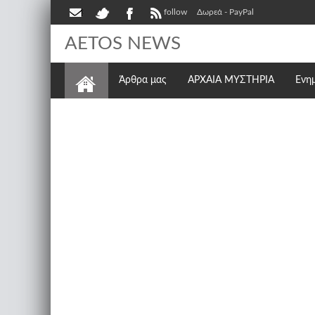
follow
Δωρεά - PayPal
AETOS NEWS
Άρθρα μας
ΑΡΧΑΙΑ ΜΥΣΤΗΡΙΑ
Ενη