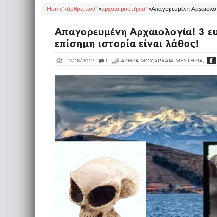
Home
"»
άρθρα μου
" »
αρχαία μυστήρια
" »
Απαγορευμένη Αρχαιολογί
Απαγορευμένη Αρχαιολογία! 3 ε
επίσημη ιστορία είναι λάθος!
..
2/18/2019
_
0
ΆΡΘΡΑ ΜΟΥ,ΑΡΧΑΊΑ ΜΥΣΤΉΡΙΑ,