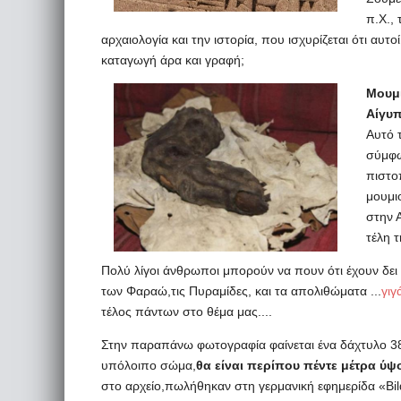
π.Χ.,
αρχαιολογία και την ιστορία, που ισχυρίζεται ότι αυτο
καταγωγή άρα και γραφή;
Μουμι
Αίγυπ
Αυτό τ
σύμφων
πιστο
μουμι
στην 
τέλη τ
Πολύ λίγοι άνθρωποι μπορούν να πουν ότι έχουν δει
των Φαραώ,τις Πυραμίδες, και τα απολιθώματα ...
γιγ
τέλος πάντων στο θέμα μας....
Στην παραπάνω φωτογραφία φαίνεται ένα δάχτυλο 38 ε
υπόλοιπο σώμα,
θα είναι περίπου πέντε μέτρα ύψ
στο αρχείο,πωλήθηκαν στη γερμανική εφημερίδα «Bild