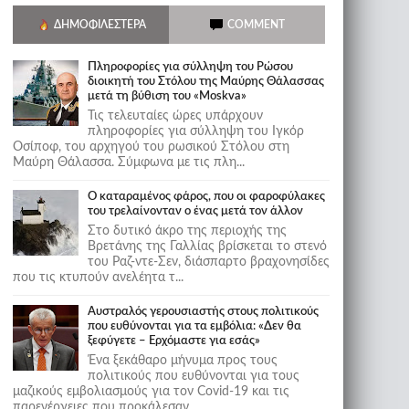
ΔΗΜΟΦΙΛΈΣΤΕΡΑ
COMMENT
Πληροφορίες για σύλληψη του Ρώσου
διοικητή του Στόλου της Mαύρης Θάλασσας
μετά τη βύθιση του «Moskva»
Τις τελευταίες ώρες υπάρχουν
πληροφορίες για σύλληψη του Ιγκόρ
Οσίποφ, του αρχηγού του ρωσικού Στόλου στη
Μαύρη Θάλασσα. Σύμφωνα με τις πλη...
Ο καταραμένος φάρος, που οι φαροφύλακες
του τρελαίνονταν ο ένας μετά τον άλλον
Στο δυτικό άκρο της περιοχής της
Βρετάνης της Γαλλίας βρίσκεται το στενό
του Ραζ-ντε-Σεν, διάσπαρτο βραχονησίδες
που τις κτυπούν ανελέητα τ...
Αυστραλός γερουσιαστής στους πολιτικούς
που ευθύνονται για τα εμβόλια: «Δεν θα
ξεφύγετε – Ερχόμαστε για εσάς»
Ένα ξεκάθαρο μήνυμα προς τους
πολιτικούς που ευθύνονται για τους
μαζικούς εμβολιασμούς για τον Covid-19 και τις
παρενέργειες που προκάλεσαν...