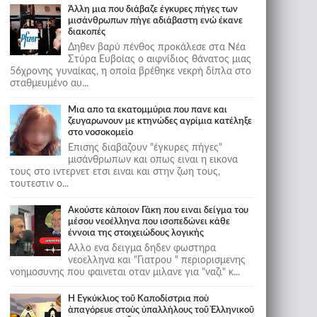
Άλλη μια που διάβαζε έγκυρες πήγες των
μισάνθρωπων πήγε αδιάβαστη ενώ έκανε
διακοπές
Δηθεν βαρύ πένθος προκάλεσε στα Νέα
Στύρα Ευβοίας ο αιφνίδιος θάνατος μιας
56χρονης γυναίκας, η οποία βρέθηκε νεκρή δίπλα στο
σταθμευμένο αυ...
Μια απο τα εκατομμύρια που πανε και
ζευγαρωνουν με κτηνώδες αγρίμια κατέληξε
στο νοσοκομείο
Επισης διαβαζουν "έγκυρες πήγες"
μισάνθρωπων και οπως ειναι η εικονα
τους στο ιντερνετ ετσι ειναι και στην ζωη τους,
τουτεστιν ο...
Ακούστε κάποιον Γάκη που ειναι δείγμα του
μέσου νεοέλληνα που ισοπεδώνει κάθε
έννοια της στοιχειώδους λογικής
Αλλο ενα δειγμα δηδεν φωστηρα
νεοελληνα και "Γιατρου " περιορισμενης
νοημοσυνης που φαινεται οταν μιλανε για "ναζι" κ...
Ἡ Ἐγκύκλιος τοῦ Καποδίστρια ποὺ
ἀπαγόρευε στοὺς ὑπαλλήλους τοῦ Ἑλληνικοῦ