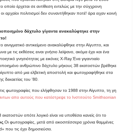
 το οποίο έρχεται σε αντίθεση εντελώς με την σύγχρονη
ί οι αρχαίοι πολιτισμοί δεν συναντήθηκαν ποτέ! άρα ειχαν κοινή
οποιημένο δάχτυλο γίγαντα ανακαλύφτηκε στην
το!
ο αινιγματικό αντικείμενο ανακαλύφθηκε στην Αίγυπτο, και
α με τις εκθέσεις ειναι γνήσιο λείψανο, ακόμα έχει και ένα
ποιητικό γνησιότητας με εικόνες X-Ray.Ένα γιγαντιαίο
οποιημένο ανθρώπινο δάχτυλο μήκους 38 εκατοστών βρέθηκε
Αίγυπτο από μια ελβετική αποστολή και φωτογραφήθηκε στα
ης δεκαετίας του '80.
 τις φωτογραφίες που ελήφθησαν το 1988 στην Αίγυπτο, τη γη
άντων απο αυτούς που κατέστρεψε το Ινστιτούτο Smithsonian
κατοστών οπότε λογικό είναι να υποθέσει κανείς ότι το
ος
.Οι φωτογραφίες, μετά από εικοσιτέσσερα χρόνια θαμμένες
» που τις έχει δημοσιεύσει.