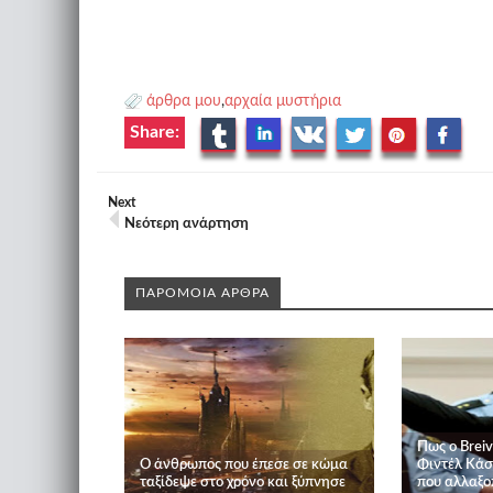
άρθρα μου
,
αρχαία μυστήρια
Share:
Next
Νεότερη ανάρτηση
ΠΑΡΟΜΟΙΑ ΑΡΘΡΑ
Πως ο Breiv
O άνθρωπος που έπεσε σε κώμα
Φιντέλ Κάστ
ταξίδεψε στο χρόνο και ξύπνησε
που αλλαξο