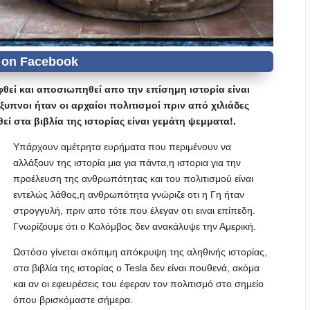
θεί και αποσιωπηθεί απο την επίσημη ιστορία είναι
υπνοι ήταν οι αρχαίοι πολιτισμοί πριν από χιλιάδες
θεί στα βιβλία της ιστορίας είναι γεμάτη ψεμματα!.
Υπάρχουν αμέτρητα ευρήματα που περιμένουν να
αλλάξουν της ιστορία μια για πάντα,η ιστορια για την
προέλευση της ανθρωπότητας και του πολιτισμού είναι
εντελώς λάθος,η ανθρωπότητα γνώριζε οτι η Γη ήταν
στρογγυλή, πριν απο τότε που έλεγαν οτι ειναι επίπεδη.
Γνωρίζουμε ότι ο Κολόμβος δεν ανακάλυψε την Αμερική.
Ωστόσο γίνεται σκόπιμη απόκρυψη της αληθινής ιστορίας,
στα βιβλία της ιστορίας ο Tesla δεν είναι πουθενά, ακόμα
και αν οι εφευρέσεις του έφεραν τον πολιτισμό στο σημείο
όπου βρισκόμαστε σήμερα.