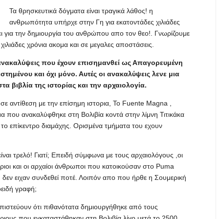
Τα θρησκευτικά δόγματα είναι τραγικά λάθος! η
ανθρωπότητα υπήρχε στην Γη για εκατοντάδες χιλιάδες
ι για την δημιουργία του ανθρώπου απο τον θεο!. Γνωρίζουμε
ό χιλιάδες χρόνια ακομα και σε μεγαλες αποστάσεις.
ις ανακαλύψεις που έχουν επισημανθεί ως Απαγορευμένη
ημένου και όχι μόνο. Αυτές οι ανακαλύψεις λενε μια
τα βιβλία της ιστορίας και την αρχαιολογία.
 σε αντίθεση με την επίσημη ιστορια, Το Fuente Magna ,
μα που ανακαλύφθηκε στη Βολιβία κοντά στην λίμνη Τιτικάκα
ι το επίκεντρο διαμάχης. Ορισμένα τμήματα του εχουν
ίναι τρελό! Γιατί; Επειδή σύμφωνα με τους αρχαιολόγους ,οι
ριοι και οι αρχαίοι άνθρωποι που κατοικούσαν στο Puma
 δεν ειχαν συνδεθεί ποτέ. Λοιπόν απο που ήρθε η Σουμερική
ειδή γραφή;
 πιστεύουν ότι πιθανότατα δημιουργήθηκε από τους
ριους που εγκαταστάθηκαν στη Βολιβία λίγο μετά το 2500