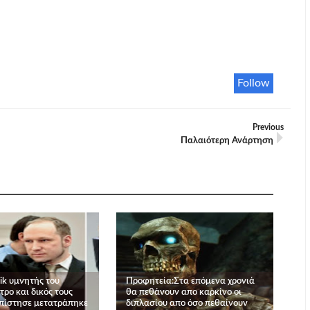
Follow
Previous
Παλαιότερη Ανάρτηση
ik υμνητής του
Προφητεία:Στα επόμενα χρονιά
ρο και δικός τους
θα πεθάνουν απο καρκίνο οι
πίστησε μετατράπηκε
διπλασίου απο όσο πεθαίνουν