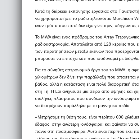
Κατά τη διάρκεια εκπόνησης εργασίας στο Πανεπιστήμ
να χρησιμοποιήσει το ραδιοτηλεσκόπιο Murchison Wide
έναν τρόπο που ποτέ δεν είχε γίνει πριν, οδηγώντας
Το MWA είναι ένας πρόδρομος του Array Τετραγωνικο
ραδιοαστρονομία. Αποτελείται από 128 κεραίες που εκ
των παρατηρήσεων μεταξύ εκείνων που προέρχονται απ
μπορούσε να επιτύχει κάτι που ισοδυναμεί με διόφθα
Για το σύνηθες αστρονομικό έργο του το MWA, η αφε
χιλιομέτρων δεν δίνει την παράλλαξη που απαιτείται 
βάθος, αλλά η κατάσταση είναι πολύ διαφορετική ότ
στη Γη. Η Loi ανίχνευσε μια σειρά από υψηλής και 
σωλήνες πλάσματος που συνδέουν την ιονόσφαιρα 
να διατρέχουν παράλληλα με το μαγνητικό πεδίο.
«Μετρήσαμε τη θέση τους, είναι περίπου 600 χιλιόμ
έδαφος, στην ανώτερη ιονόσφαιρα, και φαίνεται να σ
πάνω στη πλασμόσφαιρα. Αυτό είναι περίπου εκεί πο
πλάσμα του διαστήματος», ανάφερε η Loi.Οι σωλήνες