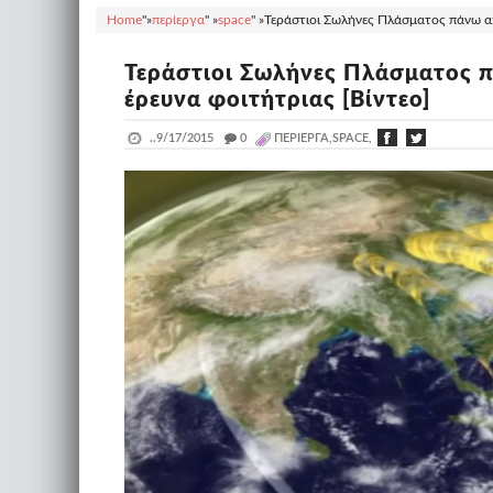
Home
"»
περίεργα
" »
space
" »
Τεράστιοι Σωλήνες Πλάσματος πάνω από
Τεράστιοι Σωλήνες Πλάσματος π
έρευνα φοιτήτριας [Βίντεο]
..
9/17/2015
_
0
ΠΕΡΊΕΡΓΑ,SPACE,