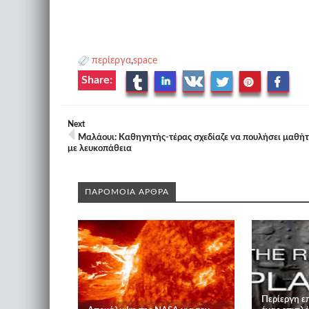
περίεργα
,
space
Share:
Next
Μαλάουι: Καθηγητής-τέρας σχεδίαζε να πουλήσει μαθήτ
με λευκοπάθεια
ΠΑΡΟΜΟΙΑ ΑΡΘΡΑ
Περίεργη ε