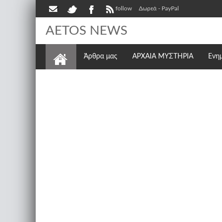
follow
Δωρεά - PayPal
AETOS NEWS
Άρθρα μας
ΑΡΧΑΙΑ ΜΥΣΤΗΡΙΑ
Ενη