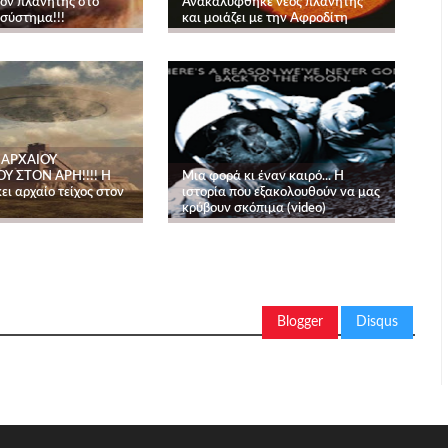
έον πλανήτης στο
Ανακαλύφθηκε νέος πλανήτης
 σύστημα!!!
και μοιάζει με την Αφροδίτη
 ΑΡΧΑΙΟΥ
Υ ΣΤΟΝ ΑΡΗ!!!! Η
Μια φορά κι έναν καιρό... Η
ι αρχαίο τείχος στον
ιστορία που εξακολουθούν να μας
κρύβουν σκόπιμα (video)
Blogger
Disqus