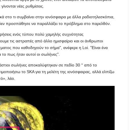
γίνονται νέες ρυθμίσεις.
κά στο τι συμβαίνει στην ιονόσφαιρα με άλλα ραδιοτηλεσκόπια,
ης δεν προσπάθησε να παραλλάξει το πρόβλημα στο παρελθόν.
ηρήσεις ενός τύπου πολύ χαμηλής συχνότητας
υμε τις αστραπές από άλλο ημισφαίριο και οι άνθρωποι
ατος που καθοδηγούν το σήμα", ανέφερε η Loi. "Είναι ένα
α το πως ήταν αυτοί οι σωλήνες".
εράστιοι σωλήνες αποκαλύφτηκαν σε πεδίο 30 ° από το
μοποιήσω το SKA για τη μελέτη της ιονόσφαιρας, αλλά ελπίζω
ό», λέει.