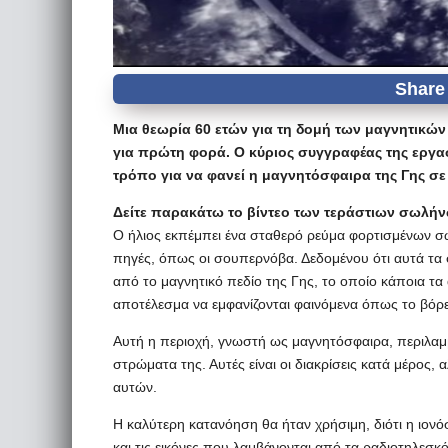
Μια θεωρία 60 ετών για τη δομή των μαγνητικώ
για πρώτη φορά. Ο κύριος συγγραφέας της εργασ
τρόπο για να φανεί η μαγνητόσφαιρα της Γης σε 
Δείτε παρακάτω το βίντεο των τεράστιων σωλήν
Ο ήλιος εκπέμπει ένα σταθερό ρεύμα φορτισμένων σ
πηγές, όπως οι σουπερνόβα. Δεδομένου ότι αυτά τα 
από το μαγνητικό πεδίο της Γης, το οποίο κάποια τα
αποτέλεσμα να εμφανίζονται φαινόμενα όπως το βόρε
Αυτή η περιοχή, γνωστή ως μαγνητόσφαιρα, περιλαμβ
στρώματα της. Αυτές είναι οι διακρίσεις κατά μέρος
αυτών.
Η καλύτερη κατανόηση θα ήταν χρήσιμη, διότι η ιο
και τις εικόνες που λαμβάνονται από τα ραδιοτηλεσκό