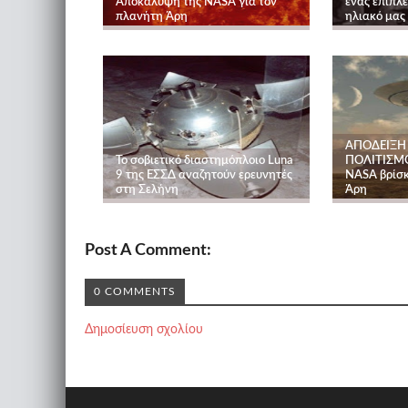
Aποκάλυψη της NASA για τον
ένας επιπλ
πλανήτη Άρη
ηλιακό μας
ΑΠΟΔΕΙΞΗ
Το σοβιετικό διαστημόπλοιο Luna
ΠΟΛΙΤΙΣΜΟ
9 της ΕΣΣΔ αναζητούν ερευνητές
NASA βρίσκε
στη Σελήνη
Άρη
Post A Comment:
0 COMMENTS
Δημοσίευση σχολίου