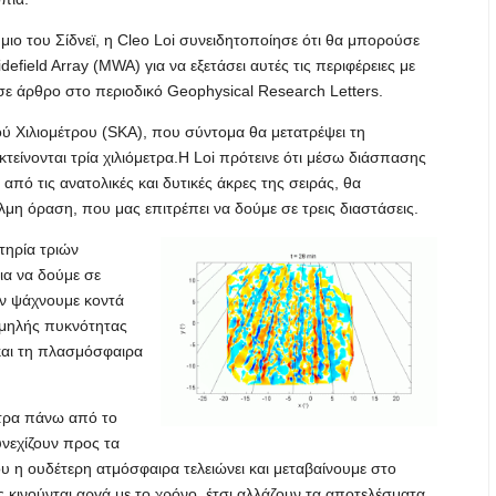
ιο του Σίδνεϊ, η Cleo Loi συνειδητοποίησε ότι θα μπορούσε
field Array (MWA) για να εξετάσει αυτές τις περιφέρειες με
 σε άρθρο στο περιοδικό Geophysical Research Letters.
ύ Χιλιομέτρου (SKA), που σύντομα θα μετατρέψει τη
τείνονται τρία χιλιόμετρα.Η Loi πρότεινε ότι μέσω διάσπασης
ό τις ανατολικές και δυτικές άκρες της σειράς, θα
λμη όραση, που μας επιτρέπει να δούμε σε τρεις διαστάσεις.
τηρία τριών
για να δούμε σε
αν ψάχνουμε κοντά
χαμηλής πυκνότητας
και τη πλασμόσφαιρα
ετρα πάνω από το
υνεχίζουν προς τα
υ η ουδέτερη ατμόσφαιρα τελειώνει και μεταβαίνουμε στο
 κινούνται αργά με το χρόνο, έτσι αλλάζουν τα αποτελέσματα