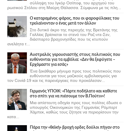
σύλληψη του Ιγκόρ Οσίποφ, του αρχηγού του
ρωσικού Στόλου στη Μαύρη Θάλασσα. Σύμφωνα με τις πλη...
Ο καταραμένος φάρος, που οι φαροφύλακες του
τρελαίνονταν ο ένας μετά τον άλλον
Στο δυτικό άκρο της περιοχής της Βρετάνης της
Γαλλίας βρίσκεται το στενό του Ραζ-ντε-Σεν,
διάσπαρτο βραχονησίδες που τις κτυπούν
ανελέητα τ...
Αυστραλός γερουσιαστής στους πολιτικούς που
ευθύνονται για τα εμβόλια: «Δεν θα ξεφύγετε –
Ερχόμαστε για εσάς»
Ένα ξεκάθαρο μήνυμα προς τους πολιτικούς που
ευθύνονται για τους μαζικούς εμβολιασμούς για
τον Covid-19 και τις παρενέργειες που προκάλεσαν...
Γερμανός ΥΠΟΙΚ: «Πάρτε ποδήλατο και καθίστε
στο σπίτι για να πιέσουμε τον Β.Πούτιν»!
Μια απίστευτη οδηγία προς τους πολίτες έδωσε ο
υπουργός Οικονομικών της Γερμανίας Ρόμπερτ
Χάμπεκ, καθώς τους ζήτησε να περιορίσουν την
κατα...
Πάρα την «θεϊκή» βροχή ορδες δούλοι πήγαν στο