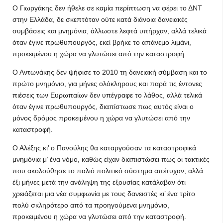
Ο Γιωργάκης δεν ήθελε σε καμία περίπτωση να φέρει το ΔΝΤ
στην Ελλάδα, δε σκεπτόταν ούτε κατά διάνοια δανειακές
συμβάσεις και μνημόνια, άλλωστε λεφτά υπήρχαν, αλλά τελικά
όταν έγινε πρωθυπουργός, εκεί βρήκε το απάνεμο λιμάνι,
προκειμένου η χώρα να γλυτώσει από την καταστροφή.
Ο Αντωνάκης δεν ψήφισε το 2010 τη δανειακή σύμβαση και το
πρώτο μνημόνιο, για μήνες ολόκληρους και παρά τις έντονες
πιέσεις των Ευρωπαίων δεν υπέγραφε το λάθος, αλλά τελικά
όταν έγινε πρωθυπουργός, διαπίστωσε πως αυτός είναι ο
μόνος δρόμος προκειμένου η χώρα να γλυτώσει από την
καταστροφή.
Ο Αλέξης κι’ ο Πανούλης θα καταργούσαν τα καταστροφικά
μνημόνια μ’ ένα νόμο, καθώς είχαν διαπιστώσει πως οι τακτικές
που ακολούθησε το παλιό πολιτικό σύστημα απέτυχαν, αλλά
έξι μήνες μετά την ανάληψη της εξουσίας κατάλαβαν ότι
χρειάζεται μια νέα συμφωνία με τους δανειστές κι’ ένα τρίτο
πολύ σκληρότερο από τα προηγούμενα μνημόνιο,
προκειμένου η χώρα να γλυτώσει από την καταστροφή.