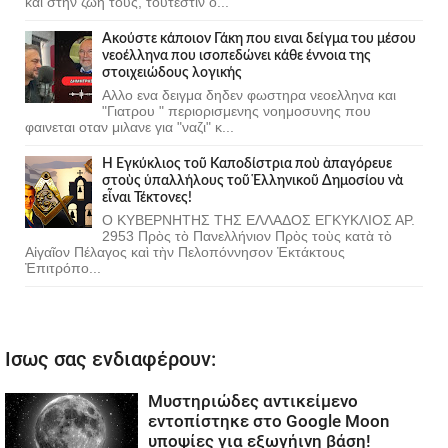
και στην ζωη τους, τουτεστιν ο...
Ακούστε κάποιον Γάκη που ειναι δείγμα του μέσου
νεοέλληνα που ισοπεδώνει κάθε έννοια της
στοιχειώδους λογικής
Αλλο ενα δειγμα δηδεν φωστηρα νεοελληνα και
"Γιατρου " περιορισμενης νοημοσυνης που
φαινεται οταν μιλανε για "ναζι" κ...
Ἡ Ἐγκύκλιος τοῦ Καποδίστρια ποὺ ἀπαγόρευε
στοὺς ὑπαλλήλους τοῦ Ἑλληνικοῦ Δημοσίου νὰ
εἶναι Τέκτονες!
Ο ΚΥΒΕΡΝΗΤΗΣ ΤΗΣ ΕΛΛΑΔΟΣ ΕΓΚΥΚΛΙΟΣ ΑΡ.
2953 Πρὸς τὸ Πανελλήνιον Πρὸς τοὺς κατὰ τὸ
Αἰγαῖον Πέλαγος καὶ τὴν Πελοπόννησον Ἐκτάκτους
Ἐπιτρόπο...