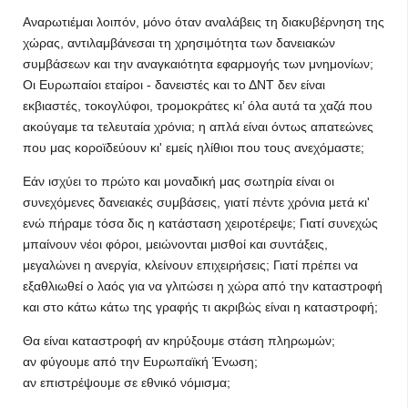
Αναρωτιέμαι λοιπόν, μόνο όταν αναλάβεις τη διακυβέρνηση της
χώρας, αντιλαμβάνεσαι τη χρησιμότητα των δανειακών
συμβάσεων και την αναγκαιότητα εφαρμογής των μνημονίων;
Οι Ευρωπαίοι εταίροι - δανειστές και το ΔΝΤ δεν είναι
εκβιαστές, τοκογλύφοι, τρομοκράτες κι’ όλα αυτά τα χαζά που
ακούγαμε τα τελευταία χρόνια; η απλά είναι όντως απατεώνες
που μας κοροϊδεύουν κι' εμείς ηλίθιοι που τους ανεχόμαστε;
Εάν ισχύει το πρώτο και μοναδική μας σωτηρία είναι οι
συνεχόμενες δανειακές συμβάσεις, γιατί πέντε χρόνια μετά κι'
ενώ πήραμε τόσα δις η κατάσταση χειροτέρεψε; Γιατί συνεχώς
μπαίνουν νέοι φόροι, μειώνονται μισθοί και συντάξεις,
μεγαλώνει η ανεργία, κλείνουν επιχειρήσεις; Γιατί πρέπει να
εξαθλιωθεί ο λαός για να γλιτώσει η χώρα από την καταστροφή
και στο κάτω κάτω της γραφής τι ακριβώς είναι η καταστροφή;
Θα είναι καταστροφή αν κηρύξουμε στάση πληρωμών;
αν φύγουμε από την Ευρωπαϊκή Ένωση;
αν επιστρέψουμε σε εθνικό νόμισμα;