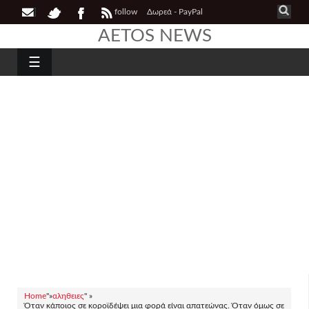
follow
Δωρεά - PayPal
AETOS NEWS
☰
Home
"»
αληθειες
" »
Όταν κάποιος σε κοροϊδέψει μια φορά είναι απατεώνας. Όταν όμως σε