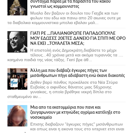
σύνταγμα παρέα με τα παράσιτα του κακού
γνωστοί ως κομμουνιστες
Μυαλο δεν βαζουν οι δουλοι του Γιαχβε και των
φυλων του εδω και πανω απο 20 αιωνες ουτε με
τα διαβολικα κομμουνιστικα μπολια εβαλαν μαλ...
ΓΙΑΤΙ ΡΕ ....ΠΑΛΙΑΝΘΡΩΠΕ ΠΑΠΑΔΟΠΟΥΛΕ
ΜΟΥ ΕΔΩΣΕΣ 20ΕΤΕΣ ΔΑΝΕΙΟ ΓΙΑ ΣΠΙΤΙ ΜΕ ΟΡΟ
ΝΑ ΕΧΕΙ ...ΤΟΥΑΛΕΤΑ ΜΕΣΑ;
Η επιστολή ενός Δημοκράτη,διαβάστε το μέχρι
τέλους...40 χρόνια μετά και ακόμα τυραννάς τα ....
καημένα παιδιά της νέας τάξης. Γιατί βρε άθ...
Άλλη μια που διάβαζε έγκυρες πήγες των
μισάνθρωπων πήγε αδιάβαστη ενώ έκανε διακοπές
Δηθεν βαρύ πένθος προκάλεσε στα Νέα Στύρα
Ευβοίας ο αιφνίδιος θάνατος μιας 56χρονης
γυναίκας, η οποία βρέθηκε νεκρή δίπλα στο
σταθμευμένο αυ...
Μια απο τα εκατομμύρια που πανε και
ζευγαρωνουν με κτηνώδες αγρίμια κατέληξε στο
νοσοκομείο
Επισης διαβαζουν "έγκυρες πήγες" μισάνθρωπων
και οπως ειναι η εικονα τους στο ιντερνετ ετσι ειναι