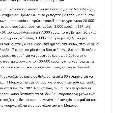
εν μου κάνουν εντύπωση και πολλά πράγματα. Διάβαζα λίγες
ην εφημερίδα Πρώτο Θέμα, το ρεπορτάζ με τίτλο «Μαθήματα
ωνα με το οποίο το πρώτο τραπέζι πίστα χρεώνεται 20.000
στε να αποφύγεις τους παπαράτσι 3.000 ευρώ, η 15λιτρη
 6λιτρο κρασί Romassan 7.000 ευρώ, το πριβέ τραπέζι οκτώ
ια ή ξηρούς καρπούς 3.000 ευρώ, μια μπριζόλα και μία
r νοικιάζεται για 300 ευρώ την ημέρα, ένα μασάζ στον αυχένα
αλκοόλ 17 ευρώ και μία πίτσα δυο ατόμων 18 ευρώ. Το ετήσιο
ις μέρες αφορμή για να γραφτούν ένα σωρό άρθρα στις
ες που χρεώνονται από 400-500 ευρώ, για τα κορίτσια με τα
ούς που κάνουν εκεί τις διακοπές τους και για πολλά άλλα.
με νοιάζει αν κάποιος θέλει να πετάξει 60 χιλιάρικα για να
α;…Η Μύκονος έπαψε να είναι αυτό που ήταν εδώ και πολλά
ένα σπίτι εκεί το 1982. Νόμιζα πως αν μου το επέτρεπαν οι
Με τον καιρό διαπίστωσα ότι δεν θα μπορούσα να μείνω εκεί
ς αρχές της δεκαετίας του ενενήντα, όταν χτίστηκε μαζικά και
 καινούργια τζάκια που ανακάλυπταν την Μύκονο.