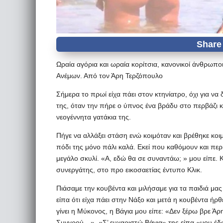
Ωραία αγόρια και ωραία κορίτσια, κανονικοί άνθρωποι
Ανέμων. Από τον Άρη Τερζόπουλο
Σήμερα το πρωί είχα πάει στον κτηνίατρο, όχι για να 
της, όταν την πήρε ο ύπνος ένα βράδυ στο περβάζι κ
νεογέννητα γατάκια της.
Πήγε να αλλάξει στάση ενώ κοιμόταν και βρέθηκε κο
πόδι της μόνο πάλι καλά. Εκεί που καθόμουν και περίμ
μεγάλο σκυλί. «Α, εδώ θα σε συναντάω; » μου είπε. Κ
συνεργάτης, στο προ εικοσαετίας έντυπο Κλικ.
Πιάσαμε την κουβέντα και μιλήσαμε για τα παιδιά μας 
είπα ότι είχα πάει στην Νάξο και μετά η κουβέντα ήρ
γίνει η Μύκονος, η Βάγια μου είπε: «Δεν ξέρω βρε Άρη
Συγγρού…». «Σ’ ευχαριστώ Βάγια» της είπα «μου έδω