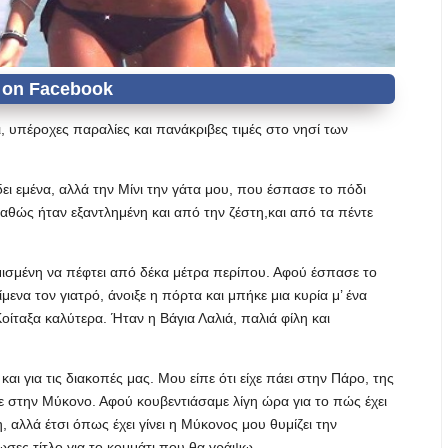
, υπέροχες παραλίες και πανάκριβες τιμές στο νησί των
δει εμένα, αλλά την Μίνι την γάτα μου, που έσπασε το πόδι
αθώς ήταν εξαντλημένη και από την ζέστη,και από τα πέντε
ιμισμένη να πέφτει από δέκα μέτρα περίπου. Αφού έσπασε το
ενα τον γιατρό, άνοιξε η πόρτα και μπήκε μια κυρία μ’ ένα
οίταξα καλύτερα. Ήταν η Βάγια Λαλιά, παλιά φίλη και
και για τις διακοπές μας. Μου είπε ότι είχε πάει στην Πάρο, της
θε στην Μύκονο. Αφού κουβεντιάσαμε λίγη ώρα για το πώς έχει
, αλλά έτσι όπως έχει γίνει η Μύκονος μου θυμίζει την
σες τίτλο για το κομμάτι που θα γράψω.