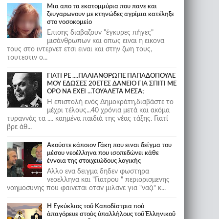
Μια απο τα εκατομμύρια που πανε και
ζευγαρωνουν με κτηνώδες αγρίμια κατέληξε
στο νοσοκομείο
Επισης διαβαζουν "έγκυρες πήγες"
μισάνθρωπων και οπως ειναι η εικονα
τους στο ιντερνετ ετσι ειναι και στην ζωη τους,
τουτεστιν ο...
ΓΙΑΤΙ ΡΕ ....ΠΑΛΙΑΝΘΡΩΠΕ ΠΑΠΑΔΟΠΟΥΛΕ
ΜΟΥ ΕΔΩΣΕΣ 20ΕΤΕΣ ΔΑΝΕΙΟ ΓΙΑ ΣΠΙΤΙ ΜΕ
ΟΡΟ ΝΑ ΕΧΕΙ ...ΤΟΥΑΛΕΤΑ ΜΕΣΑ;
Η επιστολή ενός Δημοκράτη,διαβάστε το
μέχρι τέλους...40 χρόνια μετά και ακόμα
τυραννάς τα .... καημένα παιδιά της νέας τάξης. Γιατί
βρε άθ...
Ακούστε κάποιον Γάκη που ειναι δείγμα του
μέσου νεοέλληνα που ισοπεδώνει κάθε
έννοια της στοιχειώδους λογικής
Αλλο ενα δειγμα δηδεν φωστηρα
νεοελληνα και "Γιατρου " περιορισμενης
νοημοσυνης που φαινεται οταν μιλανε για "ναζι" κ...
Ἡ Ἐγκύκλιος τοῦ Καποδίστρια ποὺ
ἀπαγόρευε στοὺς ὑπαλλήλους τοῦ Ἑλληνικοῦ