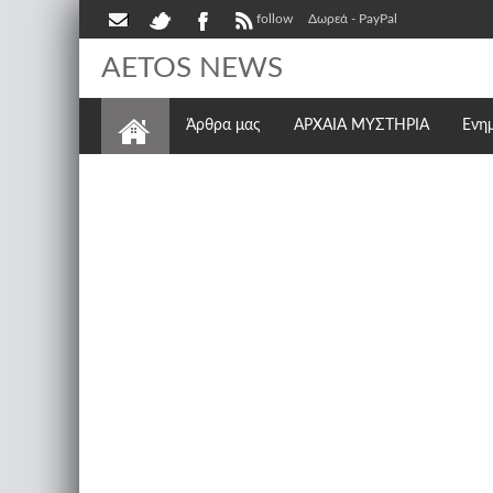
follow
Δωρεά - PayPal
AETOS NEWS
Άρθρα μας
ΑΡΧΑΙΑ ΜΥΣΤΗΡΙΑ
Ενη