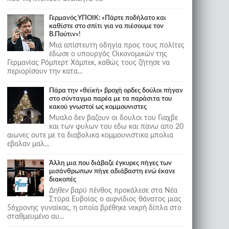
Γερμανός ΥΠΟΙΚ: «Πάρτε ποδήλατο και
καθίστε στο σπίτι για να πιέσουμε τον
Β.Πούτιν»!
Μια απίστευτη οδηγία προς τους πολίτες
έδωσε ο υπουργός Οικονομικών της
Γερμανίας Ρόμπερτ Χάμπεκ, καθώς τους ζήτησε να
περιορίσουν την κατα...
Πάρα την «θεϊκή» βροχή ορδες δούλοι πήγαν
στο σύνταγμα παρέα με τα παράσιτα του
κακού γνωστοί ως κομμουνιστες
Μυαλο δεν βαζουν οι δουλοι του Γιαχβε
και των φυλων του εδω και πανω απο 20
αιωνες ουτε με τα διαβολικα κομμουνιστικα μπολια
εβαλαν μαλ...
Άλλη μια που διάβαζε έγκυρες πήγες των
μισάνθρωπων πήγε αδιάβαστη ενώ έκανε
διακοπές
Δηθεν βαρύ πένθος προκάλεσε στα Νέα
Στύρα Ευβοίας ο αιφνίδιος θάνατος μιας
56χρονης γυναίκας, η οποία βρέθηκε νεκρή δίπλα στο
σταθμευμένο αυ...