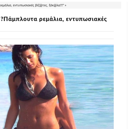
άλια, εντυπωσιακές βίζ@τες, ξέκ@λα!!!" »
 ?Πάμπλουτα ρεμάλια, εντυπωσιακές