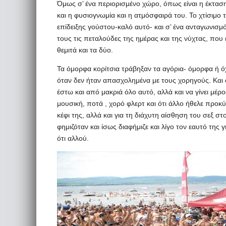
Όμως σ’ ένα περιορισμένο χώρο, όπως είναι η έκταση
και η φυσιογνωμία και η ατμόσφαιρά του. Το χτίσιμο
επίδειξης γούστου-καλό αυτό- και σ’ ένα ανταγωνισμ
τους τις πεταλούδες της ημέρας και της νύχτας, που 
θεμιτά και τα δύο.
Τα όμορφα κορίτσια τράβηξαν τα αγόρια- όμορφα ή ό
όταν δεν ήταν απασχολημένα με τους χορηγούς. Και 
έστω και από μακριά όλο αυτό, αλλά και να γίνει μέρ
μουσική, ποτά , χορό φλερτ και ότι άλλο ήθελε προκ
κέφι της, αλλά και για τη διάχυτη αίσθηση του σεξ σ
φημιζόταν και ίσως διαφήμιζε και λίγο τον εαυτό της γ
ότι αλλού.