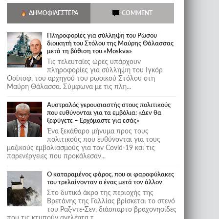
ΔΗΜΟΦΙΛΈΣΤΕΡΑ
COMMENT
Πληροφορίες για σύλληψη του Ρώσου
διοικητή του Στόλου της Mαύρης Θάλασσας
μετά τη βύθιση του «Moskva»
Τις τελευταίες ώρες υπάρχουν
πληροφορίες για σύλληψη του Ιγκόρ
Οσίποφ, του αρχηγού του ρωσικού Στόλου στη
Μαύρη Θάλασσα. Σύμφωνα με τις πλη...
Αυστραλός γερουσιαστής στους πολιτικούς
που ευθύνονται για τα εμβόλια: «Δεν θα
ξεφύγετε – Ερχόμαστε για εσάς»
Ένα ξεκάθαρο μήνυμα προς τους
πολιτικούς που ευθύνονται για τους
μαζικούς εμβολιασμούς για τον Covid-19 και τις
παρενέργειες που προκάλεσαν...
Ο καταραμένος φάρος, που οι φαροφύλακες
του τρελαίνονταν ο ένας μετά τον άλλον
Στο δυτικό άκρο της περιοχής της
Βρετάνης της Γαλλίας βρίσκεται το στενό
του Ραζ-ντε-Σεν, διάσπαρτο βραχονησίδες
που τις κτυπούν ανελέητα τ...