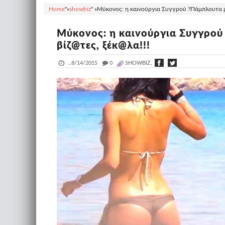
Home
"»
showbiz
" »
Μύκονος: η καινούργια Συγγρού ?Πάμπλουτα ρεμ
Μύκονος: η καινούργια Συγγρού
βίζ@τες, ξέκ@λα!!!
..
8/14/2015
_
0
SHOWBIZ,