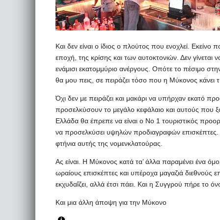
Και δεν είναι ο ίδιος ο πλούτος που ενοχλεί. Εκείνο πο
εποχή, της κρίσης και των αυτοκτονιών. Δεν γίνεται 
ενάμισι εκατομμύριο ανέργους. Οπότε το πέσιμο στην
θα μου πεις, σε πειράζει τόσο που η Μύκονος κάνει τ
Όχι δεν με πειράζει και μακάρι να υπήρχαν εκατό π
προσελκύσουν το μεγάλο κεφάλαιο και αυτούς που ξοδε
Ελλάδα θα έπρεπε να είναι ο Νο 1 τουριστικός προορι
να προσελκύσει υψηλών προδιαγραφών επισκέπτες. Πε
φτήνια αυτής της νομενκλατούρας.
Ας είναι. Η Μύκονος κατά τα’ άλλα παραμένει ένα όμ
ωραίους επισκέπτες και υπέροχα μαγαζιά διεθνούς επι
εκχυδαΐζει, αλλά έτσι πάει. Και η Συγγρού πήρε το ό
Και μια άλλη άποψη για την Μύκονο