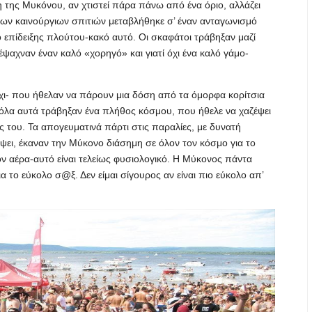
 της Μυκόνου, αν χτιστεί πάρα πάνω από ένα όριο, αλλάζει
 των καινούργιων σπιτιών μεταβλήθηκε σ’ έναν ανταγωνισμό
ό επίδειξης πλούτου-κακό αυτό. Οι σκαφάτοι τράβηξαν μαζί
έψαχναν έναν καλό «χορηγό» και γιατί όχι ένα καλό γάμο-
χι- που ήθελαν να πάρουν μια δόση από τα όμορφα κορίτσια
όλα αυτά τράβηξαν ένα πλήθος κόσμου, που ήθελε να χαζέψει
ος του. Τα απογευματινά πάρτι στις παραλίες, με δυνατή
ύψει, έκαναν την Μύκονο διάσημη σε όλον τον κόσμο για το
τον αέρα-αυτό είναι τελείως φυσιολογικό. Η Μύκονος πάντα
ια το εύκολο σ@ξ. Δεν είμαι σίγουρος αν είναι πιο εύκολο απ’