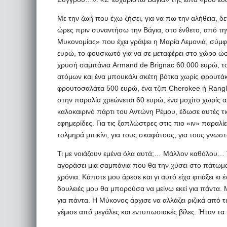
Με την ζωή που έχω ζήσει, για να πω την αλήθεια, δ
ώρες πριν συναντήσω την Βάγια, στο ένθετο, από τ
Μυκονομίας» που έχει γράψει η Μαρία Λεμονιά, σύμφ
ευρώ, το φουσκωτό για να σε μεταφέρει στο χώρο ώ
χρυσή σαμπάνια Armand de Brignac 60.000 ευρώ, το
ατόμων και ένα μπουκάλι σκέτη βότκα χωρίς φρουτάκ
φρουτοσαλάτα 500 ευρώ, ένα τζιπ Cherokee ή Rangle
στην παραλία χρεώνεται 60 ευρώ, ένα μοχίτο χωρίς 
καλοκαιρινό πάρτι του Αντώνη Ρέμου, έδωσε αυτές τ
εφημερίδες. Για τις ξαπλώστρες στις πιο «ιν» παραλί
τολμηρά μπικίνι, για τους σκαφάτους, για τους γνωστ
Τι με νοιάζουν εμένα όλα αυτά;… Μάλλον καθόλου… Τι 
αγοράσει μια σαμπάνια που θα την χύσει στο πάτωμ
χρόνια. Κάποτε μου άρεσε και γι αυτό είχα φτιάξει κι 
δουλειές μου θα μπορούσα να μείνω εκεί για πάντα. 
για πάντα. Η Μύκονος άρχισε να αλλάζει ριζικά από τι
γέμισε από μεγάλες και εντυπωσιακές βίλες. Ήταν τα