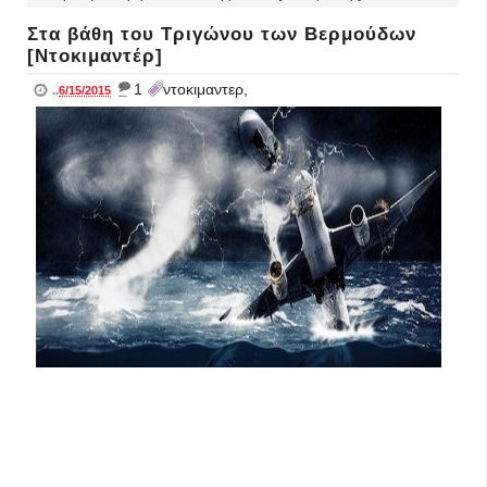
Στα βάθη του Τριγώνου των Βερμούδων
[Ντοκιμαντέρ]
_
1
ντοκιμαντερ,
..
6/15/2015