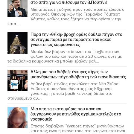
στο σπίτι για να πιέσουμε τον Β.Πούτιν»!
Μια απίστευτη οδηγία προς τους πολίτες έδωσε ο
υπουργός Οικονομικών της Γερμανίας Ρόμπερτ
Χάμπεκ, καθώς τους ζήτησε να περιορίσουν την
κατα...
Πάρα την «θεϊκή» βροχή ορδες δούλοι πήγαν στο
σύνταγμα παρέα με τα παράσιτα του κακού
γνωστοί ως κομμουνιστες
Μυαλο δεν βαζουν οι δουλοι του Γιαχβε και των
φυλων του εδω και πανω απο 20 αιωνες ουτε με
τα διαβολικα κομμουνιστικα μπολια εβαλαν μαλ...
Άλλη μια που διάβαζε έγκυρες πήγες των
μισάνθρωπων πήγε αδιάβαστη ενώ έκανε διακοπές
Δηθεν βαρύ πένθος προκάλεσε στα Νέα Στύρα
Ευβοίας ο αιφνίδιος θάνατος μιας 56χρονης
γυναίκας, η οποία βρέθηκε νεκρή δίπλα στο
σταθμευμένο αυ...
Μια απο τα εκατομμύρια που πανε και
ζευγαρωνουν με κτηνώδες αγρίμια κατέληξε στο
νοσοκομείο
Επισης διαβαζουν "έγκυρες πήγες" μισάνθρωπων
και οπως ειναι η εικονα τους στο ιντερνετ ετσι ειναι