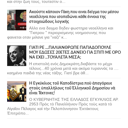
και στην ζωη τους, τουτεστιν ο...
Ακούστε κάποιον Γάκη που ειναι δείγμα του μέσου
νεοέλληνα που ισοπεδώνει κάθε έννοια της
στοιχειώδους λογικής
Αλλο ενα δειγμα δηδεν φωστηρα νεοελληνα και
"Γιατρου " περιορισμενης νοημοσυνης που
φαινεται οταν μιλανε για "ναζι" κ...
ΓΙΑΤΙ ΡΕ ....ΠΑΛΙΑΝΘΡΩΠΕ ΠΑΠΑΔΟΠΟΥΛΕ
ΜΟΥ ΕΔΩΣΕΣ 20ΕΤΕΣ ΔΑΝΕΙΟ ΓΙΑ ΣΠΙΤΙ ΜΕ ΟΡΟ
ΝΑ ΕΧΕΙ ...ΤΟΥΑΛΕΤΑ ΜΕΣΑ;
Η επιστολή ενός Δημοκράτη,διαβάστε το μέχρι
τέλους...40 χρόνια μετά και ακόμα τυραννάς τα ....
καημένα παιδιά της νέας τάξης. Γιατί βρε άθ...
Ἡ Ἐγκύκλιος τοῦ Καποδίστρια ποὺ ἀπαγόρευε
στοὺς ὑπαλλήλους τοῦ Ἑλληνικοῦ Δημοσίου νὰ
εἶναι Τέκτονες!
Ο ΚΥΒΕΡΝΗΤΗΣ ΤΗΣ ΕΛΛΑΔΟΣ ΕΓΚΥΚΛΙΟΣ ΑΡ.
2953 Πρὸς τὸ Πανελλήνιον Πρὸς τοὺς κατὰ τὸ
Αἰγαῖον Πέλαγος καὶ τὴν Πελοπόννησον Ἐκτάκτους
Ἐπιτρόπο...