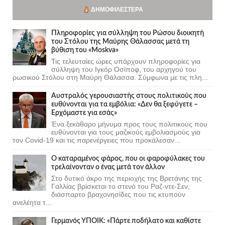
ΔΗΜΟΦΙΛΈΣΤΕΡΑ
Πληροφορίες για σύλληψη του Ρώσου διοικητή
του Στόλου της Mαύρης Θάλασσας μετά τη
βύθιση του «Moskva»
Τις τελευταίες ώρες υπάρχουν πληροφορίες για
σύλληψη του Ιγκόρ Οσίποφ, του αρχηγού του
ρωσικού Στόλου στη Μαύρη Θάλασσα. Σύμφωνα με τις πλη...
Αυστραλός γερουσιαστής στους πολιτικούς που
ευθύνονται για τα εμβόλια: «Δεν θα ξεφύγετε –
Ερχόμαστε για εσάς»
Ένα ξεκάθαρο μήνυμα προς τους πολιτικούς που
ευθύνονται για τους μαζικούς εμβολιασμούς για
τον Covid-19 και τις παρενέργειες που προκάλεσαν...
Ο καταραμένος φάρος, που οι φαροφύλακες του
τρελαίνονταν ο ένας μετά τον άλλον
Στο δυτικό άκρο της περιοχής της Βρετάνης της
Γαλλίας βρίσκεται το στενό του Ραζ-ντε-Σεν,
διάσπαρτο βραχονησίδες που τις κτυπούν
ανελέητα τ...
Γερμανός ΥΠΟΙΚ: «Πάρτε ποδήλατο και καθίστε