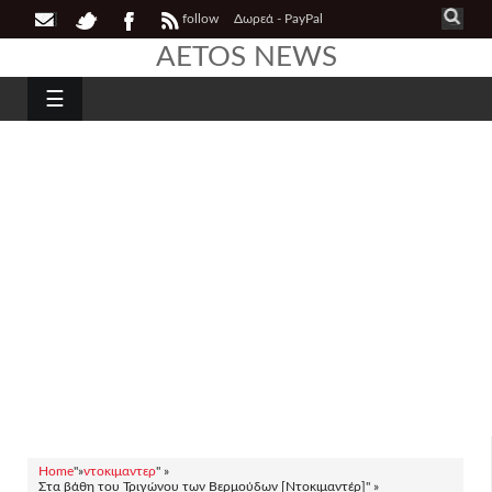
follow
Δωρεά - PayPal
AETOS NEWS
☰
Home
"»
ντοκιμαντερ
" »
Στα βάθη του Τριγώνου των Βερμούδων [Ντοκιμαντέρ]" »