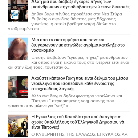
Άλλη μια που διάβαζε έγκυρες πήγες των
μισάνθρωπων πήγε αδιάβαστη ενώ έκανε διακοπές
Δηθεν βαρύ πένθος προκάλεσε στα Νέα Στύρα
Ευβοίας ο αιφνίδιος θάνατος μιας 56χρονης
γυναίκας, η οποία βρέθηκε νεκρή δίπλα στο
σταθμευμένο αυ...
Μια απο τα εκατομμύρια που πανε και
ζευγαρωνουν με κτηνώδες αγρίμια κατέληξε στο
νοσοκομείο
Επισης διαβαζουν "έγκυρες πήγες" μισάνθρωπων
και οπως ειναι η εικονα τους στο ιντερνετ ετσι ειναι
και στην ζωη τους, τουτεστιν ο...
Ακούστε κάποιον Γάκη που ειναι δείγμα του μέσου
νεοέλληνα που ισοπεδώνει κάθε έννοια της
στοιχειώδους λογικής
Αλλο ενα δειγμα δηδεν φωστηρα νεοελληνα και
"Γιατρου " περιορισμενης νοημοσυνης που
φαινεται οταν μιλανε για "ναζι" κ...
Ἡ Ἐγκύκλιος τοῦ Καποδίστρια ποὺ ἀπαγόρευε
στοὺς ὑπαλλήλους τοῦ Ἑλληνικοῦ Δημοσίου νὰ
εἶναι Τέκτονες!
Ο ΚΥΒΕΡΝΗΤΗΣ ΤΗΣ ΕΛΛΑΔΟΣ ΕΓΚΥΚΛΙΟΣ ΑΡ.