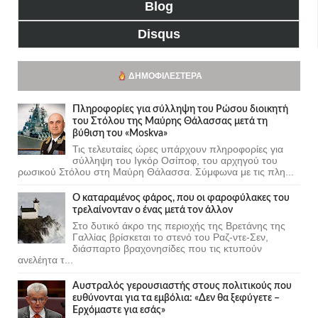
Blog
Disqus
ΔΗΜΟΦΙΛΈΣΤΕΡΑ
Πληροφορίες για σύλληψη του Ρώσου διοικητή
του Στόλου της Mαύρης Θάλασσας μετά τη
βύθιση του «Moskva»
Τις τελευταίες ώρες υπάρχουν πληροφορίες για
σύλληψη του Ιγκόρ Οσίποφ, του αρχηγού του
ρωσικού Στόλου στη Μαύρη Θάλασσα. Σύμφωνα με τις πλη...
Ο καταραμένος φάρος, που οι φαροφύλακες του
τρελαίνονταν ο ένας μετά τον άλλον
Στο δυτικό άκρο της περιοχής της Βρετάνης της
Γαλλίας βρίσκεται το στενό του Ραζ-ντε-Σεν,
διάσπαρτο βραχονησίδες που τις κτυπούν
ανελέητα τ...
Αυστραλός γερουσιαστής στους πολιτικούς που
ευθύνονται για τα εμβόλια: «Δεν θα ξεφύγετε –
Ερχόμαστε για εσάς»