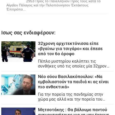
2953 Πρὸς τὸ Πανελλήνιον Πρὸς τοὺς κατὰ τὸ
Αἰγαῖον Πέλαγος καὶ τὴν Πελοπόννησον Ἐκτάκτους
Ἐπιτρόπο...