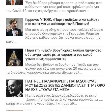
Ένα ξεκάθαρο μήνυμα προς τους πολιτικούς που
ευθύνονται για τους μαζικούς εμβολιασμούς για
τον Covid-19 και τις παρενέργειες που προκάλεσαν...
Γερμανός ΥΠΟΙΚ: «Πάρτε ποδήλατο και καθίστε
στο σπίτι για να πιέσουμε τον Β.Πούτιν»!
Μια απίστευτη οδηγία προς τους πολίτες έδωσε ο
υπουργός Οικονομικών της Γερμανίας Ρόμπερτ
Χάμπεκ, καθώς τους ζήτησε να περιορίσουν την
κατα...
Πάρα την «θεϊκή» βροχή ορδες δούλοι πήγαν στο
σύνταγμα παρέα με τα παράσιτα του κακού
γνωστοί ως κομμουνιστες
Μυαλο δεν βαζουν οι δουλοι του Γιαχβε και των
φυλων του εδω και πανω απο 20 αιωνες ουτε με
τα διαβολικα κομμουνιστικα μπολια εβαλαν μαλ...
ΓΙΑΤΙ ΡΕ ....ΠΑΛΙΑΝΘΡΩΠΕ ΠΑΠΑΔΟΠΟΥΛΕ
ΜΟΥ ΕΔΩΣΕΣ 20ΕΤΕΣ ΔΑΝΕΙΟ ΓΙΑ ΣΠΙΤΙ ΜΕ ΟΡΟ
ΝΑ ΕΧΕΙ ...ΤΟΥΑΛΕΤΑ ΜΕΣΑ;
Η επιστολή ενός Δημοκράτη,διαβάστε το μέχρι
τέλους...40 χρόνια μετά και ακόμα τυραννάς τα ....
καημένα παιδιά της νέας τάξης. Γιατί βρε άθ...