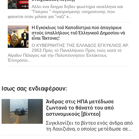
Αλλο ενα δειγμα δηδεν φωστηρα νεοελληνα και
"Γιατρου " περιορισμενης νοημοσυνης που
φαινεται οταν μιλανε για "ναζι" κ...
Ἡ Ἐγκύκλιος τοῦ Καποδίστρια ποὺ ἀπαγόρευε
στοὺς ὑπαλλήλους τοῦ Ἑλληνικοῦ Δημοσίου νὰ
εἶναι Τέκτονες!
Ο ΚΥΒΕΡΝΗΤΗΣ ΤΗΣ ΕΛΛΑΔΟΣ ΕΓΚΥΚΛΙΟΣ ΑΡ.
2953 Πρὸς τὸ Πανελλήνιον Πρὸς τοὺς κατὰ τὸ
Αἰγαῖον Πέλαγος καὶ τὴν Πελοπόννησον Ἐκτάκτους
Ἐπιτρόπο...