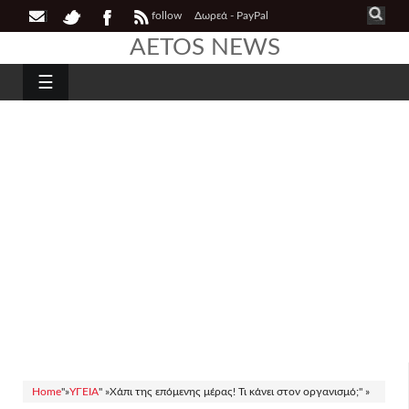
follow
Δωρεά - PayPal
AETOS NEWS
☰
Home
"»
ΥΓΕΙΑ
" »
Χάπι της επόμενης μέρας! Τι κάνει στον οργανισμό;" »