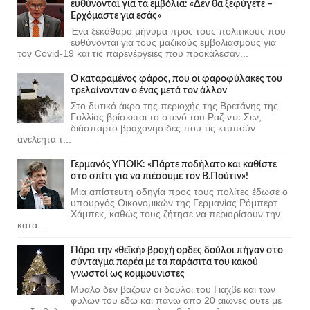
ευθύνονται για τα εμβόλια: «Δεν θα ξεφύγετε –
Ερχόμαστε για εσάς»
Ένα ξεκάθαρο μήνυμα προς τους πολιτικούς που
ευθύνονται για τους μαζικούς εμβολιασμούς για
τον Covid-19 και τις παρενέργειες που προκάλεσαν...
Ο καταραμένος φάρος, που οι φαροφύλακες του
τρελαίνονταν ο ένας μετά τον άλλον
Στο δυτικό άκρο της περιοχής της Βρετάνης της
Γαλλίας βρίσκεται το στενό του Ραζ-ντε-Σεν,
διάσπαρτο βραχονησίδες που τις κτυπούν
ανελέητα τ...
Γερμανός ΥΠΟΙΚ: «Πάρτε ποδήλατο και καθίστε
στο σπίτι για να πιέσουμε τον Β.Πούτιν»!
Μια απίστευτη οδηγία προς τους πολίτες έδωσε ο
υπουργός Οικονομικών της Γερμανίας Ρόμπερτ
Χάμπεκ, καθώς τους ζήτησε να περιορίσουν την
κατα...
Πάρα την «θεϊκή» βροχή ορδες δούλοι πήγαν στο
σύνταγμα παρέα με τα παράσιτα του κακού
γνωστοί ως κομμουνιστες
Μυαλο δεν βαζουν οι δουλοι του Γιαχβε και των
φυλων του εδω και πανω απο 20 αιωνες ουτε με