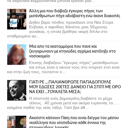
τα διαβολικα κομμουνιστικα μπολια εβαλαν μαλ...
Άλλη μια που διάβαζε έγκυρες πήγες των
μισάνθρωπων πήγε αδιάβαστη ενώ έκανε διακοπές
Δηθεν βαρύ πένθος προκάλεσε στα Νέα Στύρα
Ευβοίας ο αιφνίδιος θάνατος μιας 56χρονης
γυναίκας, η οποία βρέθηκε νεκρή δίπλα στο
σταθμευμένο αυ...
Μια απο τα εκατομμύρια που πανε και
ζευγαρωνουν με κτηνώδες αγρίμια κατέληξε στο
νοσοκομείο
Επισης διαβαζουν "έγκυρες πήγες" μισάνθρωπων
και οπως ειναι η εικονα τους στο ιντερνετ ετσι ειναι
και στην ζωη τους, τουτεστιν ο...
ΓΙΑΤΙ ΡΕ ....ΠΑΛΙΑΝΘΡΩΠΕ ΠΑΠΑΔΟΠΟΥΛΕ
ΜΟΥ ΕΔΩΣΕΣ 20ΕΤΕΣ ΔΑΝΕΙΟ ΓΙΑ ΣΠΙΤΙ ΜΕ ΟΡΟ
ΝΑ ΕΧΕΙ ...ΤΟΥΑΛΕΤΑ ΜΕΣΑ;
Η επιστολή ενός Δημοκράτη,διαβάστε το μέχρι
τέλους...40 χρόνια μετά και ακόμα τυραννάς τα ....
καημένα παιδιά της νέας τάξης. Γιατί βρε άθ...
Ακούστε κάποιον Γάκη που ειναι δείγμα του μέσου
νεοέλληνα που ισοπεδώνει κάθε έννοια της
στοιχειώδους λογικής