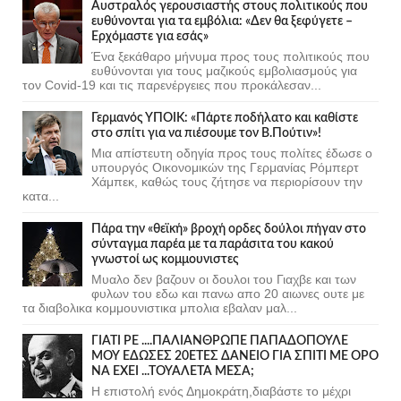
Αυστραλός γερουσιαστής στους πολιτικούς που
ευθύνονται για τα εμβόλια: «Δεν θα ξεφύγετε –
Ερχόμαστε για εσάς»
Ένα ξεκάθαρο μήνυμα προς τους πολιτικούς που
ευθύνονται για τους μαζικούς εμβολιασμούς για
τον Covid-19 και τις παρενέργειες που προκάλεσαν...
Γερμανός ΥΠΟΙΚ: «Πάρτε ποδήλατο και καθίστε
στο σπίτι για να πιέσουμε τον Β.Πούτιν»!
Μια απίστευτη οδηγία προς τους πολίτες έδωσε ο
υπουργός Οικονομικών της Γερμανίας Ρόμπερτ
Χάμπεκ, καθώς τους ζήτησε να περιορίσουν την
κατα...
Πάρα την «θεϊκή» βροχή ορδες δούλοι πήγαν στο
σύνταγμα παρέα με τα παράσιτα του κακού
γνωστοί ως κομμουνιστες
Μυαλο δεν βαζουν οι δουλοι του Γιαχβε και των
φυλων του εδω και πανω απο 20 αιωνες ουτε με
τα διαβολικα κομμουνιστικα μπολια εβαλαν μαλ...
ΓΙΑΤΙ ΡΕ ....ΠΑΛΙΑΝΘΡΩΠΕ ΠΑΠΑΔΟΠΟΥΛΕ
ΜΟΥ ΕΔΩΣΕΣ 20ΕΤΕΣ ΔΑΝΕΙΟ ΓΙΑ ΣΠΙΤΙ ΜΕ ΟΡΟ
ΝΑ ΕΧΕΙ ...ΤΟΥΑΛΕΤΑ ΜΕΣΑ;
Η επιστολή ενός Δημοκράτη,διαβάστε το μέχρι