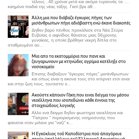
τέλους...40 χρόνια μετά και ακόμα τυραννάς τα ....
καημένα παιδιά της νέας τάξης. Γιατί βρε άθ...
Άλλη μια που διάβαζε έγκυρες πήγες των
μισάνθρωπων πήγε αδιάβαστη ενώ έκανε διακοπές
Δηθεν βαρύ πένθος προκάλεσε στα Νέα Στύρα
Ευβοίας ο αιφνίδιος θάνατος μιας 56χρονης
γυναίκας, η οποία βρέθηκε νεκρή δίπλα στο
σταθμευμένο αυ...
Μια απο τα εκατομμύρια που πανε και
ζευγαρωνουν με κτηνώδες αγρίμια κατέληξε στο
νοσοκομείο
Επισης διαβαζουν "έγκυρες πήγες" μισάνθρωπων
και οπως ειναι η εικονα τους στο ιντερνετ ετσι ειναι
και στην ζωη τους, τουτεστιν ο...
Ακούστε κάποιον Γάκη που ειναι δείγμα του μέσου
νεοέλληνα που ισοπεδώνει κάθε έννοια της
στοιχειώδους λογικής
Αλλο ενα δειγμα δηδεν φωστηρα νεοελληνα και
"Γιατρου " περιορισμενης νοημοσυνης που
φαινεται οταν μιλανε για "ναζι" κ...
Ἡ Ἐγκύκλιος τοῦ Καποδίστρια ποὺ ἀπαγόρευε