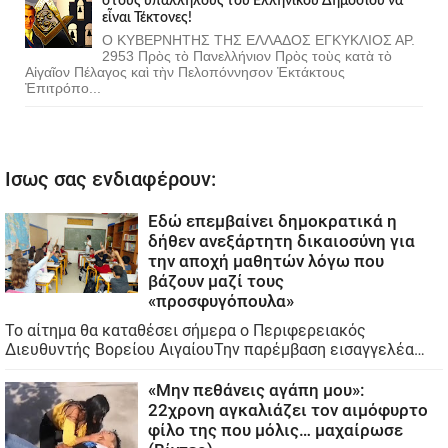
στοὺς ὑπαλλήλους τοῦ Ἑλληνικοῦ Δημοσίου νὰ
εἶναι Τέκτονες!
Ο ΚΥΒΕΡΝΗΤΗΣ ΤΗΣ ΕΛΛΑΔΟΣ ΕΓΚΥΚΛΙΟΣ ΑΡ.
2953 Πρὸς τὸ Πανελλήνιον Πρὸς τοὺς κατὰ τὸ
Αἰγαῖον Πέλαγος καὶ τὴν Πελοπόννησον Ἐκτάκτους
Ἐπιτρόπο...