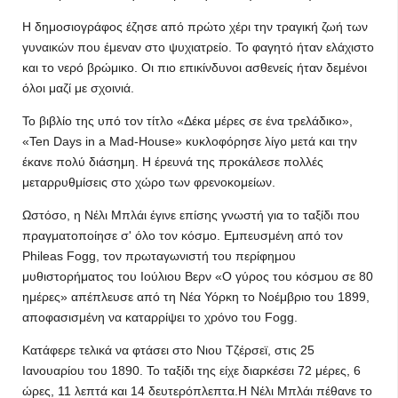
Η δημοσιογράφος έζησε από πρώτο χέρι την τραγική ζωή των
γυναικών που έμεναν στο ψυχιατρείο. Το φαγητό ήταν ελάχιστο
και το νερό βρώμικο. Οι πιο επικίνδυνοι ασθενείς ήταν δεμένοι
όλοι μαζί με σχοινιά.
Το βιβλίο της υπό τον τίτλο «Δέκα μέρες σε ένα τρελάδικο»,
«Ten Days in a Mad-House» κυκλοφόρησε λίγο μετά και την
έκανε πολύ διάσημη. Η έρευνά της προκάλεσε πολλές
μεταρρυθμίσεις στο χώρο των φρενοκομείων.
Ωστόσο, η Νέλι Μπλάι έγινε επίσης γνωστή για το ταξίδι που
πραγματοποίησε σ' όλο τον κόσμο. Εμπευσμένη από τον
Phileas Fogg, τον πρωταγωνιστή του περίφημου
μυθιστορήματος του Ιούλιου Βερν «Ο γύρος του κόσμου σε 80
ημέρες» απέπλευσε από τη Νέα Υόρκη το Νοέμβριο του 1899,
αποφασισμένη να καταρρίψει το χρόνο του Fogg.
Κατάφερε τελικά να φτάσει στο Νιου Τζέρσεϊ, στις 25
Ιανουαρίου του 1890. Το ταξίδι της είχε διαρκέσει 72 μέρες, 6
ώρες, 11 λεπτά και 14 δευτερόπλεπτα.Η Νέλι Μπλάι πέθανε το