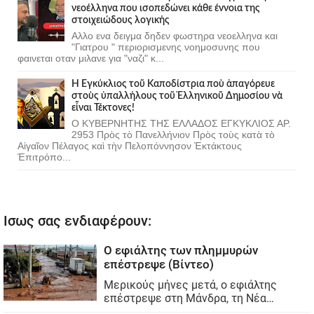
νεοέλληνα που ισοπεδώνει κάθε έννοια της
στοιχειώδους λογικής
Αλλο ενα δειγμα δηδεν φωστηρα νεοελληνα και
"Γιατρου " περιορισμενης νοημοσυνης που
φαινεται οταν μιλανε για "ναζι" κ...
Ἡ Ἐγκύκλιος τοῦ Καποδίστρια ποὺ ἀπαγόρευε
στοὺς ὑπαλλήλους τοῦ Ἑλληνικοῦ Δημοσίου νὰ
εἶναι Τέκτονες!
Ο ΚΥΒΕΡΝΗΤΗΣ ΤΗΣ ΕΛΛΑΔΟΣ ΕΓΚΥΚΛΙΟΣ ΑΡ.
2953 Πρὸς τὸ Πανελλήνιον Πρὸς τοὺς κατὰ τὸ
Αἰγαῖον Πέλαγος καὶ τὴν Πελοπόννησον Ἐκτάκτους
Ἐπιτρόπο...