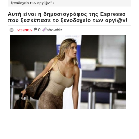
ξενοδοχείο των οpγί@v!" »
Αυτή είναι η δημοσιογράφος της Espresso
που ξεσκέπασε το ξενοδοχείο των οpγί@v!
_
0
showbiz,
..
5/05/2015