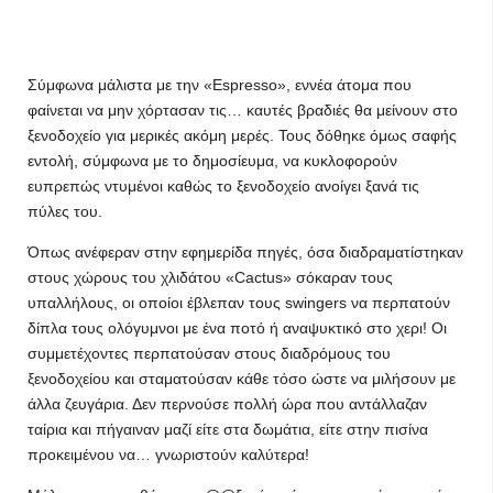
Σύμφωνα μάλιστα με την «Espresso», εννέα άτομα που
φαίνεται να μην χόρτασαν τις… καυτές βραδιές θα μείνουν στο
ξενοδοχείο για μερικές ακόμη μερές. Τους δόθηκε όμως σαφής
εντολή, σύμφωνα με το δημοσίευμα, να κυκλοφορούν
ευπρεπώς ντυμένοι καθώς το ξενοδοχείο ανοίγει ξανά τις
πύλες του.
Όπως ανέφεραν στην εφημερίδα πηγές, όσα διαδραματίστηκαν
στους χώρους του χλιδάτου «Cactus» σόκαραν τους
υπαλλήλους, οι οποίοι έβλεπαν τους swingers να περπατούν
δίπλα τους ολόγυμνοι με ένα ποτό ή αναψυκτικό στο χερι! Οι
συμμετέχοντες περπατούσαν στους διαδρόμους του
ξενοδοχείου και σταματούσαν κάθε τόσο ώστε να μιλήσουν με
άλλα ζευγάρια. Δεν περνούσε πολλή ώρα που αντάλλαζαν
ταίρια και πήγαιναν μαζί είτε στα δωμάτια, είτε στην πισίνα
προκειμένου να… γνωριστούν καλύτερα!