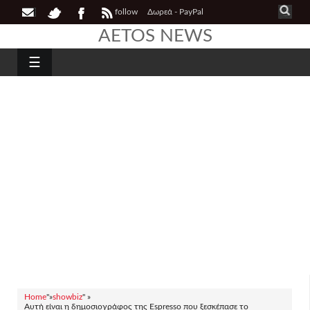
follow
Δωρεά - PayPal
AETOS NEWS
☰
Home
"»
showbiz
" »
Αυτή είναι η δημοσιογράφος της Espresso που ξεσκέπασε το