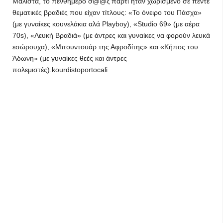
Μάλιστα, το πενθήμερο σ@@ξ πάρτι ήταν χωρισμένο σε πέντε
θεματικές βραδιές που είχαν τίτλους: «Το όνειρο του Πάσχα»
(με γυναίκες κουνελάκια αλά Playboy), «Studio 69» (με αέρα
70s), «Λευκή Βραδιά» (με άντρες και γυναίκες να φορούν λευκά
εσώρουχα), «Μπουντουάρ της Αφροδίτης» και «Κήπος του
Άδωνη» (με γυναίκες θεές και άντρες
πολεμιστές).kourdistoportocali