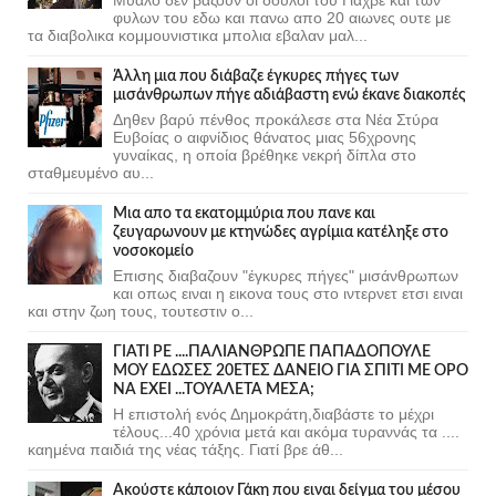
φυλων του εδω και πανω απο 20 αιωνες ουτε με
τα διαβολικα κομμουνιστικα μπολια εβαλαν μαλ...
Άλλη μια που διάβαζε έγκυρες πήγες των
μισάνθρωπων πήγε αδιάβαστη ενώ έκανε διακοπές
Δηθεν βαρύ πένθος προκάλεσε στα Νέα Στύρα
Ευβοίας ο αιφνίδιος θάνατος μιας 56χρονης
γυναίκας, η οποία βρέθηκε νεκρή δίπλα στο
σταθμευμένο αυ...
Μια απο τα εκατομμύρια που πανε και
ζευγαρωνουν με κτηνώδες αγρίμια κατέληξε στο
νοσοκομείο
Επισης διαβαζουν "έγκυρες πήγες" μισάνθρωπων
και οπως ειναι η εικονα τους στο ιντερνετ ετσι ειναι
και στην ζωη τους, τουτεστιν ο...
ΓΙΑΤΙ ΡΕ ....ΠΑΛΙΑΝΘΡΩΠΕ ΠΑΠΑΔΟΠΟΥΛΕ
ΜΟΥ ΕΔΩΣΕΣ 20ΕΤΕΣ ΔΑΝΕΙΟ ΓΙΑ ΣΠΙΤΙ ΜΕ ΟΡΟ
ΝΑ ΕΧΕΙ ...ΤΟΥΑΛΕΤΑ ΜΕΣΑ;
Η επιστολή ενός Δημοκράτη,διαβάστε το μέχρι
τέλους...40 χρόνια μετά και ακόμα τυραννάς τα ....
καημένα παιδιά της νέας τάξης. Γιατί βρε άθ...
Ακούστε κάποιον Γάκη που ειναι δείγμα του μέσου