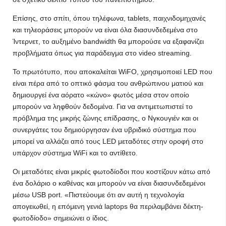
Επίσης, στο σπίτι, όπου τηλέφωνα, tablets, παιχνιδομηχανές
και τηλεοράσεις μπορούν να είναι όλα διασυνδεδεμένα στο
Ίντερνετ, το αυξημένο bandwidth θα μπορούσε να εξαφανίζει
προβλήματα όπως για παράδειγμα στο video streaming.
Το πρωτότυπο, που αποκαλείται WiFO, χρησιμοποιεί LED που
είναι πέρα από το οπτικό φάσμα του ανθρώπινου ματιού και
δημιουργεί ένα αόρατο «κώνο» φωτός μέσα στον οποίο
μπορούν να ληφθούν δεδομένα. Για να αντιμετωπιστεί το
πρόβλημα της μικρής ζώνης επίδρασης, ο Νγκουγιέν και οι
συνεργάτες του δημιούργησαν ένα υβριδικό σύστημα που
μπορεί να αλλάζει από τους LED μεταδότες στην οροφή στο
υπάρχον σύστημα WiFi και το αντίθετο.
Οι μεταδότες είναι μικρές φωτοδίοδοι που κοστίζουν κάτω από
ένα δολάριο ο καθένας και μπορούν να είναι διασυνδεδεμένοι
μέσω USB port. «Πιστεύουμε ότι αν αυτή η τεχνολογία
απογειωθεί, η επόμενη γενιά laptops θα περιλαμβάνει δέκτη-
φωτοδίοδο» σημειώνει ο ίδιος.