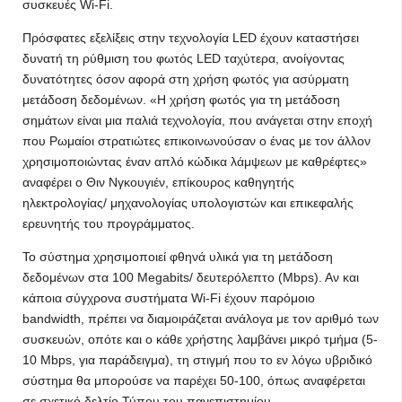
συσκευές Wi-Fi.
Πρόσφατες εξελίξεις στην τεχνολογία LED έχουν καταστήσει
δυνατή τη ρύθμιση του φωτός LED ταχύτερα, ανοίγοντας
δυνατότητες όσον αφορά στη χρήση φωτός για ασύρματη
μετάδοση δεδομένων. «Η χρήση φωτός για τη μετάδοση
σημάτων είναι μια παλιά τεχνολογία, που ανάγεται στην εποχή
που Ρωμαίοι στρατιώτες επικοινωνούσαν ο ένας με τον άλλον
χρησιμοποιώντας έναν απλό κώδικα λάμψεων με καθρέφτες»
αναφέρει ο Θιν Νγκουγιέν, επίκουρος καθηγητής
ηλεκτρολογίας/ μηχανολογίας υπολογιστών και επικεφαλής
ερευνητής του προγράμματος.
Το σύστημα χρησιμοποιεί φθηνά υλικά για τη μετάδοση
δεδομένων στα 100 Megabits/ δευτερόλεπτο (Mbps). Αν και
κάποια σύγχρονα συστήματα Wi-Fi έχουν παρόμοιο
bandwidth, πρέπει να διαμοιράζεται ανάλογα με τον αριθμό των
συσκευών, οπότε και ο κάθε χρήστης λαμβάνει μικρό τμήμα (5-
10 Mbps, για παράδειγμα), τη στιγμή που το εν λόγω υβριδικό
σύστημα θα μπορούσε να παρέχει 50-100, όπως αναφέρεται
σε σχετικό δελτίο Τύπου του πανεπιστημίου.