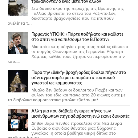
τρελαίνονταν ο ένας μετά τον άλλον
Στο δυτικό άκρο της περιοχής της Βρετάνης της
Γαλλίας βρίσκεται το στενό του Ραζ-ντε-Σεν,
διάσπαρτο βραχονησίδες που τις κτυπούν
ανελέητα τ...
Γερμανός ΥΠΟΙΚ: «Πάρτε ποδήλατο και καθίστε
στο σπίτι για να πιέσουμε τον Β.Πούτιν»!
Μια απίστευτη οδηγία προς τους πολίτες έδωσε ο
υπουργός Οικονομικών της Γερμανίας Ρόμπερτ
Χάμπεκ, καθώς τους ζήτησε να περιορίσουν την
κατα...
Πάρα την «θεϊκή» βροχή ορδες δούλοι πήγαν στο
σύνταγμα παρέα με τα παράσιτα του κακού
γνωστοί ως κομμουνιστες
Μυαλο δεν βαζουν οι δουλοι του Γιαχβε και των
φυλων του εδω και πανω απο 20 αιωνες ουτε με
τα διαβολικα κομμουνιστικα μπολια εβαλαν μαλ...
Άλλη μια που διάβαζε έγκυρες πήγες των
μισάνθρωπων πήγε αδιάβαστη ενώ έκανε διακοπές
Δηθεν βαρύ πένθος προκάλεσε στα Νέα Στύρα
Ευβοίας ο αιφνίδιος θάνατος μιας 56χρονης
γυναίκας, η οποία βρέθηκε νεκρή δίπλα στο
σταθμευμένο αυ...