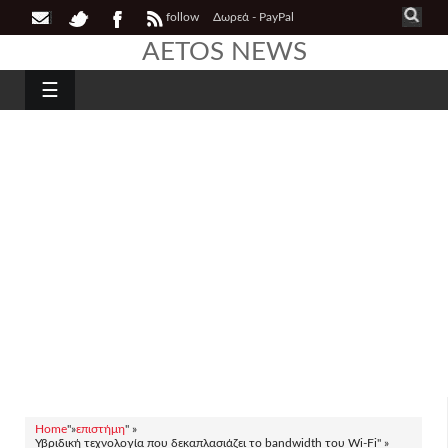
follow
Δωρεά - PayPal
AETOS NEWS
☰
Home
"»
επιστήμη
" »
Υβριδική τεχνολογία που δεκαπλασιάζει το bandwidth του Wi-Fi" »