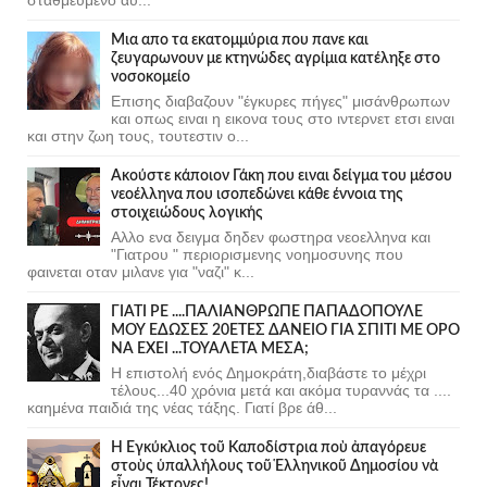
Μια απο τα εκατομμύρια που πανε και
ζευγαρωνουν με κτηνώδες αγρίμια κατέληξε στο
νοσοκομείο
Επισης διαβαζουν "έγκυρες πήγες" μισάνθρωπων
και οπως ειναι η εικονα τους στο ιντερνετ ετσι ειναι
και στην ζωη τους, τουτεστιν ο...
Ακούστε κάποιον Γάκη που ειναι δείγμα του μέσου
νεοέλληνα που ισοπεδώνει κάθε έννοια της
στοιχειώδους λογικής
Αλλο ενα δειγμα δηδεν φωστηρα νεοελληνα και
"Γιατρου " περιορισμενης νοημοσυνης που
φαινεται οταν μιλανε για "ναζι" κ...
ΓΙΑΤΙ ΡΕ ....ΠΑΛΙΑΝΘΡΩΠΕ ΠΑΠΑΔΟΠΟΥΛΕ
ΜΟΥ ΕΔΩΣΕΣ 20ΕΤΕΣ ΔΑΝΕΙΟ ΓΙΑ ΣΠΙΤΙ ΜΕ ΟΡΟ
ΝΑ ΕΧΕΙ ...ΤΟΥΑΛΕΤΑ ΜΕΣΑ;
Η επιστολή ενός Δημοκράτη,διαβάστε το μέχρι
τέλους...40 χρόνια μετά και ακόμα τυραννάς τα ....
καημένα παιδιά της νέας τάξης. Γιατί βρε άθ...
Ἡ Ἐγκύκλιος τοῦ Καποδίστρια ποὺ ἀπαγόρευε
στοὺς ὑπαλλήλους τοῦ Ἑλληνικοῦ Δημοσίου νὰ
εἶναι Τέκτονες!