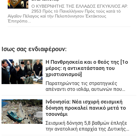
Ο ΚΥΒΕΡΝΗΤΗΣ ΤΗΣ ΕΛΛΑΔΟΣ ΕΓΚΥΚΛΙΟΣ ΑΡ.
2953 Πρὸς τὸ Πανελλήνιον Πρὸς τοὺς κατὰ τὸ
Αἰγαῖον Πέλαγος καὶ τὴν Πελοπόννησον Ἐκτάκτους
Ἐπιτρόπο...