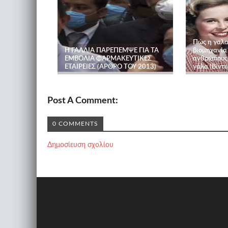
Πώς η γαλα
Η ΓΑΛΛΙΑ ΠΑΡΕΠΕΜΨΕ ΓΙΑ ΤΑ
βιομηχανία
ΕΜΒΟΛΙΑ ΦΑΡΜΑΚΕΥΤΙΚΕΣ
ανθρώπους 
ΕΤΑΙΡΕΙΕΣ (ΑΡΘΡΟ ΤΟΥ 2013)
γάλα (Βίντε
Post A Comment:
0 COMMENTS
Δημοσίευση σχολίου