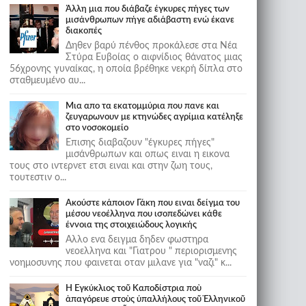
Άλλη μια που διάβαζε έγκυρες πήγες των
μισάνθρωπων πήγε αδιάβαστη ενώ έκανε
διακοπές
Δηθεν βαρύ πένθος προκάλεσε στα Νέα
Στύρα Ευβοίας ο αιφνίδιος θάνατος μιας
56χρονης γυναίκας, η οποία βρέθηκε νεκρή δίπλα στο
σταθμευμένο αυ...
Μια απο τα εκατομμύρια που πανε και
ζευγαρωνουν με κτηνώδες αγρίμια κατέληξε
στο νοσοκομείο
Επισης διαβαζουν "έγκυρες πήγες"
μισάνθρωπων και οπως ειναι η εικονα
τους στο ιντερνετ ετσι ειναι και στην ζωη τους,
τουτεστιν ο...
Ακούστε κάποιον Γάκη που ειναι δείγμα του
μέσου νεοέλληνα που ισοπεδώνει κάθε
έννοια της στοιχειώδους λογικής
Αλλο ενα δειγμα δηδεν φωστηρα
νεοελληνα και "Γιατρου " περιορισμενης
νοημοσυνης που φαινεται οταν μιλανε για "ναζι" κ...
Ἡ Ἐγκύκλιος τοῦ Καποδίστρια ποὺ
ἀπαγόρευε στοὺς ὑπαλλήλους τοῦ Ἑλληνικοῦ