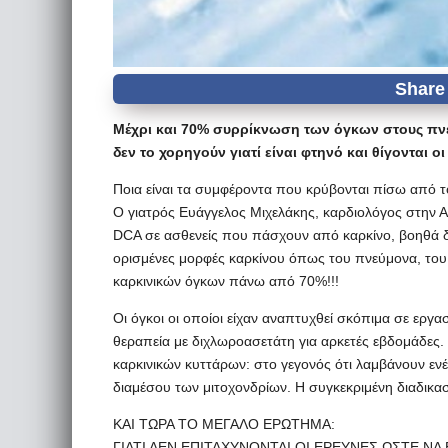
Μέχρι και 70% συρρίκνωση των όγκων στους πνε
δεν το χορηγούν γιατί είναι φτηνό και θίγονται 
Ποια είναι τα συμφέροντα που κρύβονται πίσω από τ
Ο γιατρός Ευάγγελος Μιχελάκης, καρδιολόγος στην 
DCA σε ασθενείς που πάσχουν από καρκίνο, βοηθά δ
ορισμένες μορφές καρκίνου όπως του πνεύμονα, του
καρκινικών όγκων πάνω από 70%!!!
Οι όγκοι οι οποίοι είχαν αναπτυχθεί σκόπιμα σε εργ
θεραπεία με διχλωροασετάτη για αρκετές εβδομάδες. 
καρκινικών κυττάρων: στο γεγονός ότι λαμβάνουν εν
διαμέσου των μιτοχονδρίων. Η συγκεκριμένη διαδικα
ΚΑΙ ΤΩΡΑ ΤΟ ΜΕΓΑΛΟ ΕΡΩΤΗΜΑ:
ΓΙΑΤΙ ΔΕΝ ΕΠΙΤΑΧΥΝΟΝΤΑΙ ΟΙ ΕΡΕΥΝΕΣ ΩΣΤΕ Ν