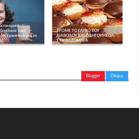
κτοκομική
 ξεγέλασε τους
ΤΡΩΜΕ ΤΟ ΓΛΥΚΟ ΤΟΥ
ότι έχουν ανάγκη το
ΔΙΑΒΟΛΟΥ ΚΑΙ ΟΔΗΓΟΥΜΕΘΑ
ο)
ΣΤΗ ΧΑΖΟΜΑΡΑ
Blogger
Disqus