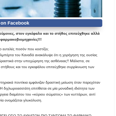
ύμονες, στον εγκέφαλο και το στήθος επιτεύχθηκε αλλά
οι φαρμακοβιομηχανίες!!!
ο ευτελές ποσόν που κοστίζει;
Αλμπέρτα του Καναδά ανακάλυψε ότι η χορήγηση της ουσίας
ραστικά στην υποχώρηση της ασθένειας!! Μάλιστα, σε
 στήθους και του εγκεφάλου επιτεύχθηκε συρρίκνωση των
αστηριακά ποντίκια εμφάνιζαν δραστική μείωση όταν παρεχόταν
Η διχλωροασετάτη επιτίθεται σε μία μοναδική ιδιότητα των
έργεια διαμέσου του «κύριου σώματος» των κυττάρων, αντί
σία ονομάζεται γλυκόλυση.
Α ΒΓΕΙ ΟΣΟ ΤΟ ΔΥΝΑΤΟΝ ΠΙΟ ΣΥΝΤΟΜΑ ΤΟ ΦΑΡΜΑΚΟ