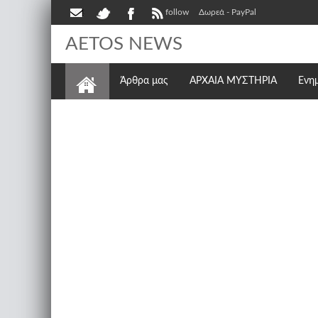
follow
Δωρεά - PayPal
AETOS NEWS
Άρθρα μας
ΑΡΧΑΙΑ ΜΥΣΤΗΡΙΑ
Ενη