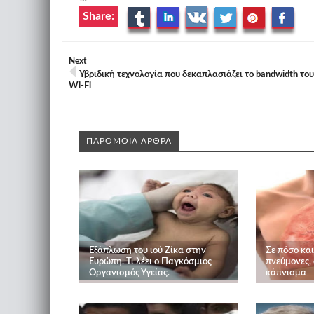
Share:
Next
Υβριδική τεχνολογία που δεκαπλασιάζει το bandwidth του
Wi-Fi
ΠΑΡΟΜΟΙΑ ΑΡΘΡΑ
Εξάπλωση του ιού Ζίκα στην
Σε πόσο κα
Ευρώπη. Τι λέει ο Παγκόσμιος
πνεύμονες,
Οργανισμός Υγείας.
κάπνισμα