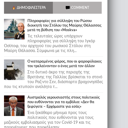
ΔΗΜΟΦΙΛΈΣΤΕΡΑ
COMMENT
Πληροφορίες για σύλληψη του Ρώσου
διοικητή του Στόλου της Mαύρης Θάλασσας
μετά τη βύθιση του «Moskva»
Τις τελευταίες ώρες υπάρχουν
πληροφορίες για σύλληψη του Ιγκόρ
Οσίποφ, του αρχηγού του ρωσικού Στόλου στη
Μαύρη Θάλασσα. Σύμφωνα με τις πλη...
Ο καταραμένος φάρος, που οι φαροφύλακες
του τρελαίνονταν ο ένας μετά τον άλλον
Στο δυτικό άκρο της περιοχής της
Βρετάνης της Γαλλίας βρίσκεται το στενό
του Ραζ-ντε-Σεν, διάσπαρτο βραχονησίδες
που τις κτυπούν ανελέητα τ...
Αυστραλός γερουσιαστής στους πολιτικούς
που ευθύνονται για τα εμβόλια: «Δεν θα
ξεφύγετε – Ερχόμαστε για εσάς»
Ένα ξεκάθαρο μήνυμα προς τους
πολιτικούς που ευθύνονται για τους
μαζικούς εμβολιασμούς για τον Covid-19 και τις
παρενέργειες που προκάλεσαν...