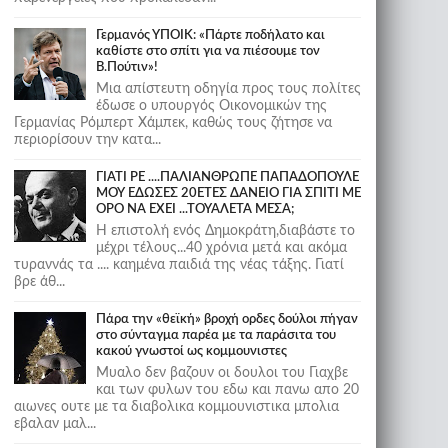
Γερμανός ΥΠΟΙΚ: «Πάρτε ποδήλατο και
καθίστε στο σπίτι για να πιέσουμε τον
Β.Πούτιν»!
Μια απίστευτη οδηγία προς τους πολίτες
έδωσε ο υπουργός Οικονομικών της
Γερμανίας Ρόμπερτ Χάμπεκ, καθώς τους ζήτησε να
περιορίσουν την κατα...
ΓΙΑΤΙ ΡΕ ....ΠΑΛΙΑΝΘΡΩΠΕ ΠΑΠΑΔΟΠΟΥΛΕ
ΜΟΥ ΕΔΩΣΕΣ 20ΕΤΕΣ ΔΑΝΕΙΟ ΓΙΑ ΣΠΙΤΙ ΜΕ
ΟΡΟ ΝΑ ΕΧΕΙ ...ΤΟΥΑΛΕΤΑ ΜΕΣΑ;
Η επιστολή ενός Δημοκράτη,διαβάστε το
μέχρι τέλους...40 χρόνια μετά και ακόμα
τυραννάς τα .... καημένα παιδιά της νέας τάξης. Γιατί
βρε άθ...
Πάρα την «θεϊκή» βροχή ορδες δούλοι πήγαν
στο σύνταγμα παρέα με τα παράσιτα του
κακού γνωστοί ως κομμουνιστες
Μυαλο δεν βαζουν οι δουλοι του Γιαχβε
και των φυλων του εδω και πανω απο 20
αιωνες ουτε με τα διαβολικα κομμουνιστικα μπολια
εβαλαν μαλ...