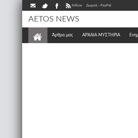
follow
Δωρεά - PayPal
AETOS NEWS
Άρθρα μας
ΑΡΧΑΙΑ ΜΥΣΤΗΡΙΑ
Ενη