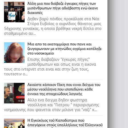
Άλλη μια που διάβαζε έγκυρες πήγες των
μισάνθρωπων πήγε αδιάβαστη ενώ έκανε
διακοπές
Δηθεν βαρύ πένθος προκάλεσε στα Νέα
Στύρα Ευβοίας ο αιφνίδιος θάνατος μιας
56χρονης γυναίκας, η οποία βρέθηκε νεκρή δίπλα στο
σταθμευμένο αυ...
Μια απο τα εκατομμύρια που πανε και
ζευγαρωνουν με κτηνώδες αγρίμια κατέληξε
στο νοσοκομείο
Επισης διαβαζουν "έγκυρες πήγες"
μισάνθρωπων και οπως ειναι η εικονα
τους στο ιντερνετ ετσι ειναι και στην ζωη τους,
τουτεστιν ο...
Ακούστε κάποιον Γάκη που ειναι δείγμα του
μέσου νεοέλληνα που ισοπεδώνει κάθε
έννοια της στοιχειώδους λογικής
Αλλο ενα δειγμα δηδεν φωστηρα
νεοελληνα και "Γιατρου " περιορισμενης
νοημοσυνης που φαινεται οταν μιλανε για "ναζι" κ...
Ἡ Ἐγκύκλιος τοῦ Καποδίστρια ποὺ
ἀπαγόρευε στοὺς ὑπαλλήλους τοῦ Ἑλληνικοῦ