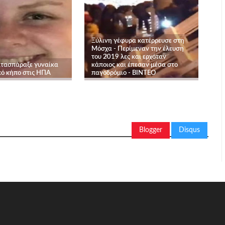
Ξύλινη γέφυρα κατέρρευσε στη
Μόσχα - Περίμεναν την έλευση
του 2019 λες και ερχόταν
ατασπάραξε γυναίκα
κάποιος και έπεσαν μέσα στο
κό κήπο στις ΗΠΑ
παγοδρόμιο - ΒΙΝΤΕΟ
Blogger
Disqus