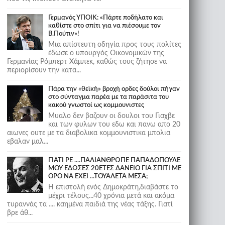
Γερμανός ΥΠΟΙΚ: «Πάρτε ποδήλατο και
καθίστε στο σπίτι για να πιέσουμε τον
Β.Πούτιν»!
Μια απίστευτη οδηγία προς τους πολίτες
έδωσε ο υπουργός Οικονομικών της
Γερμανίας Ρόμπερτ Χάμπεκ, καθώς τους ζήτησε να
περιορίσουν την κατα...
Πάρα την «θεϊκή» βροχή ορδες δούλοι πήγαν
στο σύνταγμα παρέα με τα παράσιτα του
κακού γνωστοί ως κομμουνιστες
Μυαλο δεν βαζουν οι δουλοι του Γιαχβε
και των φυλων του εδω και πανω απο 20
αιωνες ουτε με τα διαβολικα κομμουνιστικα μπολια
εβαλαν μαλ...
ΓΙΑΤΙ ΡΕ ....ΠΑΛΙΑΝΘΡΩΠΕ ΠΑΠΑΔΟΠΟΥΛΕ
ΜΟΥ ΕΔΩΣΕΣ 20ΕΤΕΣ ΔΑΝΕΙΟ ΓΙΑ ΣΠΙΤΙ ΜΕ
ΟΡΟ ΝΑ ΕΧΕΙ ...ΤΟΥΑΛΕΤΑ ΜΕΣΑ;
Η επιστολή ενός Δημοκράτη,διαβάστε το
μέχρι τέλους...40 χρόνια μετά και ακόμα
τυραννάς τα .... καημένα παιδιά της νέας τάξης. Γιατί
βρε άθ...