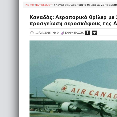
Home
"»
Ενημέρωση
" »
Καναδάς: Αεροπορικό θρίλερ με 25 τραυματ
Καναδάς: Αεροπορικό θρίλερ με 
προσγείωση αεροσκάφους της Ai
..
3/29/2015
_
0
ΕΝΗΜΈΡΩΣΗ,