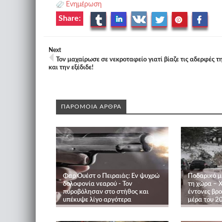
Ενημέρωση
Share:
Next
Τον μαχαίρωσε σε νεκροταφείο γιατί βίαζε τις αδερφές τ
και την εξέδιδε!
ΠΑΡΟΜΟΙΑ ΑΡΘΡΑ
Φαρ Ουέστ ο Πειραιάς: Εν ψυχρώ
Ποδαρικό μ
δολοφονία νεαρού - Τον
τη χώρα – Χ
πυροβόλησαν στο στήθος και
έντονες βρ
υπέκυψε λίγο αργότερα
μέρα του 2