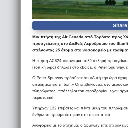
Μια πτήση της Air Canada από Τορόντο προς Χά
προσγείωσης στο Διεθνές Αεροδρόμιο του Stanfie
στέλνοντας 25 άτομα στο νοσοκομείο με τραύματα
Η πτήση AC624 «έκανε μια πολύ σκληρή προσγείωση 
(τοπική ώρα) δήλωσε στο cbc.ca, ο Peter Spurway, 
Ο Peter Spurway πρόσθεσε ότι «Αυτή την ώρα έχουμε
απειλητικό για τη ζωή.» Οι επιβαίνοντες στο αεροσκά
πληρώματος. Υπάλληλοι του αεροδρομίου είχαν αρχικά
περιστατικό.
Υπήρχαν 132 επιβάτες και πέντε μέλη του πληρώματο
άνθρωποι τραυματίστηκαν στο περιστατικό.
Αναφορικά με το ατύχημα, ο Spurway είπε ότι δεν είν