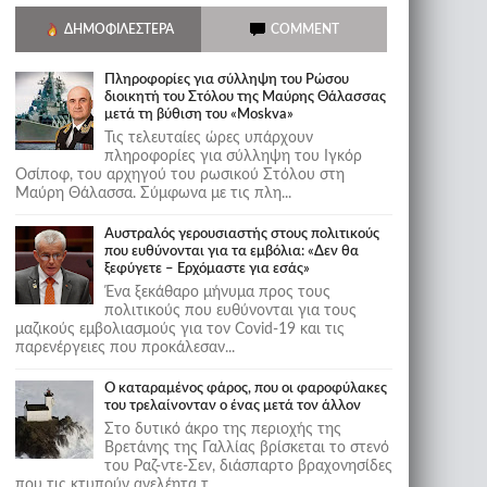
ΔΗΜΟΦΙΛΈΣΤΕΡΑ
COMMENT
Πληροφορίες για σύλληψη του Ρώσου
διοικητή του Στόλου της Mαύρης Θάλασσας
μετά τη βύθιση του «Moskva»
Τις τελευταίες ώρες υπάρχουν
πληροφορίες για σύλληψη του Ιγκόρ
Οσίποφ, του αρχηγού του ρωσικού Στόλου στη
Μαύρη Θάλασσα. Σύμφωνα με τις πλη...
Αυστραλός γερουσιαστής στους πολιτικούς
που ευθύνονται για τα εμβόλια: «Δεν θα
ξεφύγετε – Ερχόμαστε για εσάς»
Ένα ξεκάθαρο μήνυμα προς τους
πολιτικούς που ευθύνονται για τους
μαζικούς εμβολιασμούς για τον Covid-19 και τις
παρενέργειες που προκάλεσαν...
Ο καταραμένος φάρος, που οι φαροφύλακες
του τρελαίνονταν ο ένας μετά τον άλλον
Στο δυτικό άκρο της περιοχής της
Βρετάνης της Γαλλίας βρίσκεται το στενό
του Ραζ-ντε-Σεν, διάσπαρτο βραχονησίδες
που τις κτυπούν ανελέητα τ...