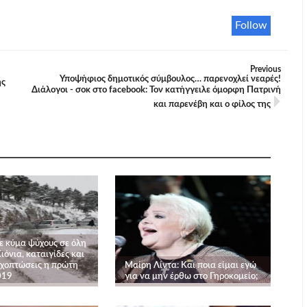
Follow
Previous
Υποψήφιος δημοτικός σύμβουλος… παρενοχλεί νεαρές!
ης
Διάλογοι - σοκ στο facebook: Τον κατήγγειλε όμορφη Πατρινή
και παρενέβη και ο φίλος της
ε κύμα ψύχους σε όλη
ιόνια, καταιγίδες και
οχοπτώσεις η πρώτη
Μαίρη Λίντα: Και ποια είμαι εγώ
019
για να μην έρθω στο Γηροκομείο;