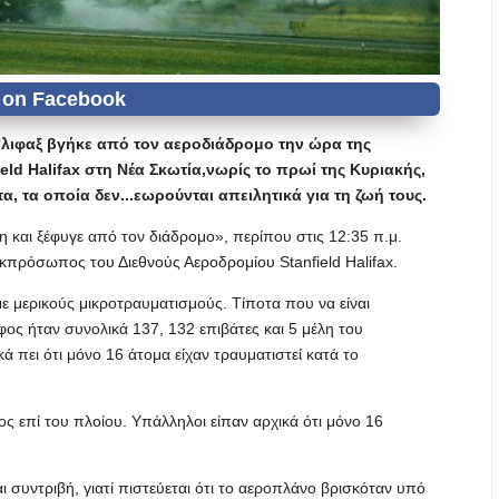
λιφαξ βγήκε από τον αεροδιάδρομο την ώρα της
ld Halifax στη Νέα Σκωτία,νωρίς το πρωί της Κυριακής,
, τα οποία δεν...εωρούνται απειλητικά για τη ζωή τους.
και ξέφυγε από τον διάδρομο», περίπου στις 12:35 π.μ.
εκπρόσωπος του Διεθνούς Αεροδρομίου Stanfield Halifax.
 μερικούς μικροτραυματισμούς. Τίποτα που να είναι
φος ήταν συνολικά 137, 132 επιβάτες και 5 μέλη του
 πει ότι μόνο 16 άτομα είχαν τραυματιστεί κατά το
ς επί του πλοίου. Υπάλληλοι είπαν αρχικά ότι μόνο 16
αι συντριβή, γιατί πιστεύεται ότι το αεροπλάνο βρισκόταν υπό