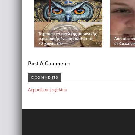
Το μασονικό ευρώ της μασονικής
ευρωπαϊκής ένωσης κλείνει τα
Λιοντάρι κ
20 χρόνια του
σε ζωολογι
Post A Comment:
0 COMMENTS
Δημοσίευση σχολίου