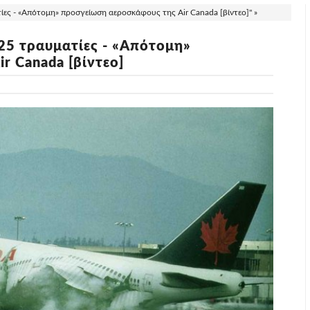
ίες - «Απότομη» προσγείωση αεροσκάφους της Air Canada [βίντεο]" »
25 τραυματίες - «Απότομη»
r Canada [βίντεο]