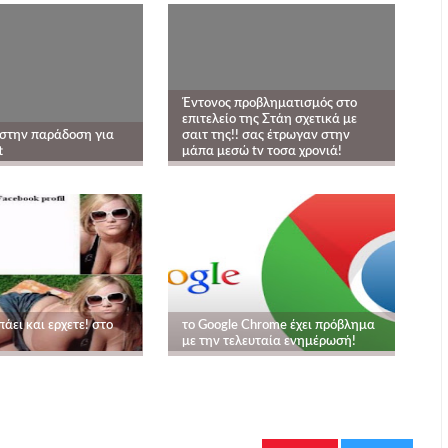
Έντονος προβληματισμός στο
επιτελείο της Στάη σχετικά με
στην παράδοση για
σαιτ της!! σας έτρωγαν στην
t
μάπα μεσώ tv τοσα χρονιά!
άει και ερχετε! στο
το Google Chrome έχει πρόβλημα
με την τελευταία ενημέρωσή!