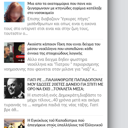
Μια απο τα εκατομμύρια που πανε και
ζευγαρωνουν με κτηνώδες αγρίμια κατέληξε
στο νοσοκομείο
Επισης διαβαζουν "έγκυρες πήγες"
μισάνθρωπων και οπως ειναι η εικονα
τους στο ιντερνετ ετσι ειναι και στην ζωη τους,
τουτεστιν ο...
Ακούστε κάποιον Γάκη που ειναι δείγμα του
μέσου νεοέλληνα που ισοπεδώνει κάθε
έννοια της στοιχειώδους λογικής
Αλλο ενα δειγμα δηδεν φωστηρα
νεοελληνα και "Γιατρου " περιορισμενης
νοημοσυνης που φαινεται οταν μιλανε για "ναζι" κ...
ΓΙΑΤΙ ΡΕ ....ΠΑΛΙΑΝΘΡΩΠΕ ΠΑΠΑΔΟΠΟΥΛΕ
ΜΟΥ ΕΔΩΣΕΣ 20ΕΤΕΣ ΔΑΝΕΙΟ ΓΙΑ ΣΠΙΤΙ ΜΕ
ΟΡΟ ΝΑ ΕΧΕΙ ...ΤΟΥΑΛΕΤΑ ΜΕΣΑ;
Η επιστολή ενός Δημοκράτη,διαβάστε το
μέχρι τέλους...40 χρόνια μετά και ακόμα
τυραννάς τα .... καημένα παιδιά της νέας τάξης. Γιατί
βρε άθ...
Ἡ Ἐγκύκλιος τοῦ Καποδίστρια ποὺ
ἀπαγόρευε στοὺς ὑπαλλήλους τοῦ Ἑλληνικοῦ