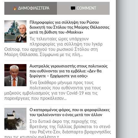
ΔΗΜΟΦΙΛΈΣΤΕΡΑ
COMMENT
Πληροφορίες για σύλληψη του Ρώσου
διοικητή του Στόλου της Mαύρης Θάλασσας
μετά τη βύθιση του «Moskva»
Τις τελευταίες ώρες υπάρχουν
πληροφορίες για σύλληψη του Ιγκόρ
Οσίποφ, του αρχηγού του ρωσικού Στόλου στη
Μαύρη Θάλασσα. Σύμφωνα με τις πλη...
Αυστραλός γερουσιαστής στους πολιτικούς
που ευθύνονται για τα εμβόλια: «Δεν θα
ξεφύγετε – Ερχόμαστε για εσάς»
Ένα ξεκάθαρο μήνυμα προς τους
πολιτικούς που ευθύνονται για τους
μαζικούς εμβολιασμούς για τον Covid-19 και τις
παρενέργειες που προκάλεσαν...
Ο καταραμένος φάρος, που οι φαροφύλακες
του τρελαίνονταν ο ένας μετά τον άλλον
Στο δυτικό άκρο της περιοχής της
Βρετάνης της Γαλλίας βρίσκεται το στενό
του Ραζ-ντε-Σεν, διάσπαρτο βραχονησίδες
που τις κτυπούν ανελέητα τ...