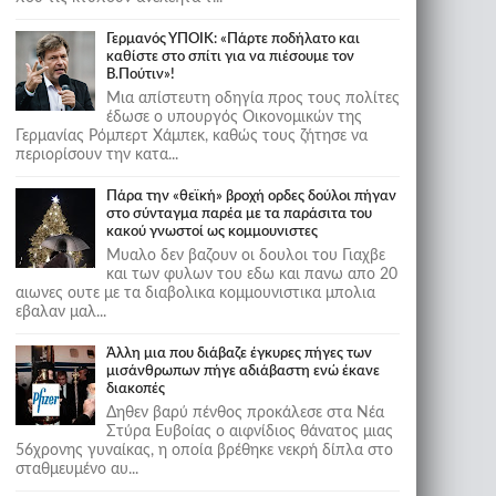
Γερμανός ΥΠΟΙΚ: «Πάρτε ποδήλατο και
καθίστε στο σπίτι για να πιέσουμε τον
Β.Πούτιν»!
Μια απίστευτη οδηγία προς τους πολίτες
έδωσε ο υπουργός Οικονομικών της
Γερμανίας Ρόμπερτ Χάμπεκ, καθώς τους ζήτησε να
περιορίσουν την κατα...
Πάρα την «θεϊκή» βροχή ορδες δούλοι πήγαν
στο σύνταγμα παρέα με τα παράσιτα του
κακού γνωστοί ως κομμουνιστες
Μυαλο δεν βαζουν οι δουλοι του Γιαχβε
και των φυλων του εδω και πανω απο 20
αιωνες ουτε με τα διαβολικα κομμουνιστικα μπολια
εβαλαν μαλ...
Άλλη μια που διάβαζε έγκυρες πήγες των
μισάνθρωπων πήγε αδιάβαστη ενώ έκανε
διακοπές
Δηθεν βαρύ πένθος προκάλεσε στα Νέα
Στύρα Ευβοίας ο αιφνίδιος θάνατος μιας
56χρονης γυναίκας, η οποία βρέθηκε νεκρή δίπλα στο
σταθμευμένο αυ...