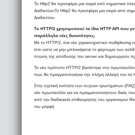
To Http2 θα προσφέρει μια σειρά από σημαντικά πλε
ΔιαδικτύουTo Http2 θα προσφέρει μια σειρά από σημ
Διαδικτύου
Το HTTP/2 χρησιμοποιεί τα ίδια HTTP API που 
παράλληλα νέες δυνατότητες.
Με το HTTP/2, ένα νέο χαρακτηριστικό multiplexing
έτσι ώστε να μην μπλοκάρεται το φόρτωμα των σελί
πτώση της απόδοσης του server και δημιουργούν π
Το νέο πρότυπο HTTP/2 βασίστηκε στο πρωτόκολλο 
πως θα πραγματοποιήσει την πλήρη αλλαγή του σε 
Στην σχετική ενότητα των συχνών ερωτημάτων (FAQ)
νέο πρωτόκολλο και να πραγματοποιήσουν δικές του
από την διαδικασία επιθεώρησης του οργανισμού Req
του μορφή.