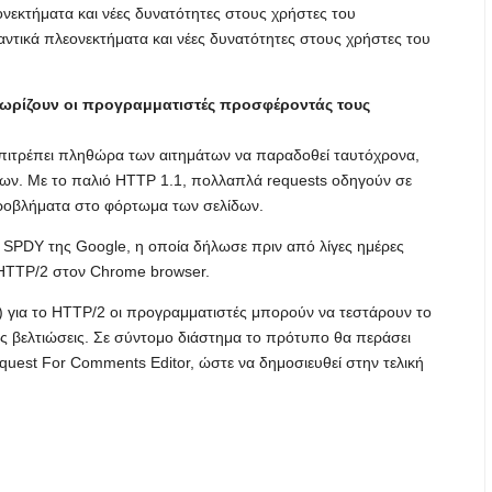
ονεκτήματα και νέες δυνατότητες στους χρήστες του
αντικά πλεονεκτήματα και νέες δυνατότητες στους χρήστες του
γνωρίζουν οι προγραμματιστές προσφέροντάς τους
 επιτρέπει πληθώρα των αιτημάτων να παραδοθεί ταυτόχρονα,
δων. Με το παλιό HTTP 1.1, πολλαπλά requests οδηγούν σε
ροβλήματα στο φόρτωμα των σελίδων.
SPDY της Google, η οποία δήλωσε πριν από λίγες ημέρες
HTTP/2 στον Chrome browser.
 για το HTTP/2 οι προγραμματιστές μπορούν να τεστάρουν το
ς βελτιώσεις. Σε σύντομο διάστημα το πρότυπο θα περάσει
uest For Comments Editor, ώστε να δημοσιευθεί στην τελική