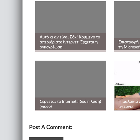
Αυτό κι αν είναι Σόκ! Κομμένο το
απεριόριστο ίντερνετ: Έρχεται η
Επιστροφή 
ογκοχρέωση…
τη Microsof
Σέρνεται το Internet; Ιδού η λύση!
Η μαλάκια π
(video)
ιντερνετ
Post A Comment: