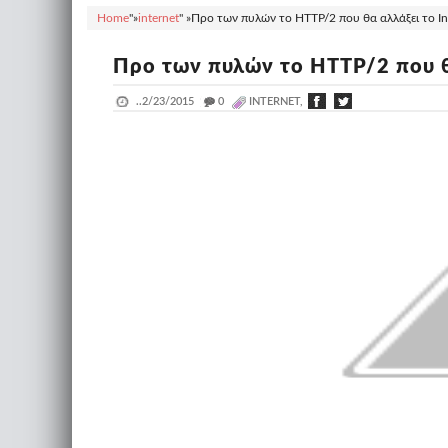
Home
"»
internet
" »
Προ των πυλών το HTTP/2 που θα αλλάξει το Int
Προ των πυλών το HTTP/2 που θα
..
2/23/2015
_
0
INTERNET,