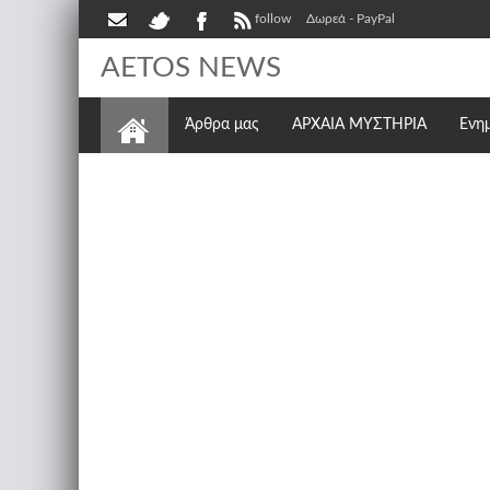
follow
Δωρεά - PayPal
AETOS NEWS
Άρθρα μας
ΑΡΧΑΙΑ ΜΥΣΤΗΡΙΑ
Ενη