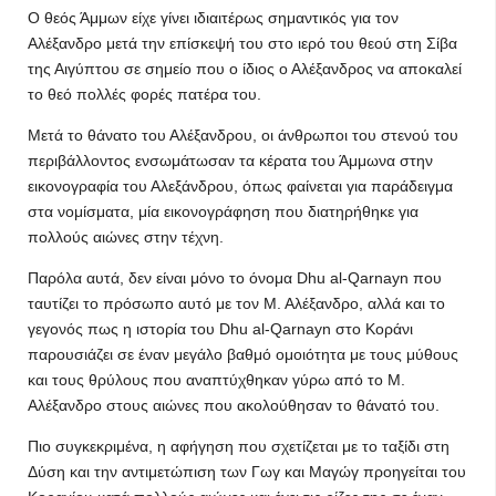
Ο θεός Άμμων είχε γίνει ιδιαιτέρως σημαντικός για τον
Αλέξανδρο μετά την επίσκεψή του στο ιερό του θεού στη Σίβα
της Αιγύπτου σε σημείο που ο ίδιος ο Αλέξανδρος να αποκαλεί
το θεό πολλές φορές πατέρα του.
Μετά το θάνατο του Αλέξανδρου, οι άνθρωποι του στενού του
περιβάλλοντος ενσωμάτωσαν τα κέρατα του Άμμωνα στην
εικονογραφία του Αλεξάνδρου, όπως φαίνεται για παράδειγμα
στα νομίσματα, μία εικονογράφηση που διατηρήθηκε για
πολλούς αιώνες στην τέχνη.
Παρόλα αυτά, δεν είναι μόνο το όνομα Dhu al-Qarnayn που
ταυτίζει το πρόσωπο αυτό με τον Μ. Αλέξανδρο, αλλά και το
γεγονός πως η ιστορία του Dhu al-Qarnayn στο Κοράνι
παρουσιάζει σε έναν μεγάλο βαθμό ομοιότητα με τους μύθους
και τους θρύλους που αναπτύχθηκαν γύρω από το Μ.
Αλέξανδρο στους αιώνες που ακολούθησαν το θάνατό του.
Πιο συγκεκριμένα, η αφήγηση που σχετίζεται με το ταξίδι στη
Δύση και την αντιμετώπιση των Γωγ και Μαγώγ προηγείται του