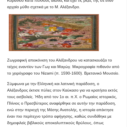
Κορανίου κατά πολλούς αιώνες και έχει τις ρίζες της σε έναν
αρχαίο μύθο σχετικά με το Μ. Αλέξανδρο.
Ζωγραφική απεικόνιση του Αλέξανδρου να κατασκευάζει το
τείχος εναντίον των Γωγ και Μαγώγ. Μικρογραφία πιθανόν από
το χειρόγραφο του Nizami (π. 1590-1600). Βρετανικό Μουσείο.
Σύμφωνα με την Ελληνική και λατινική παράδοση, ο
Αλέξανδρος έκτισε πύλες στον Καύκασο για να κρατήσει εκτός
τους εισβολείς. Ήδη από τον 1ο αι. π.Χ. ο Ρωμαίος ιστορικός,
Πλίνιος ο Πρεσβύτερος αναφέρθηκε σε αυτήν την παράδοση,
ενώ στην περιοχή της Μέσης Ανατολής, η ιστορία απέκτησε
έναν πιο περίτεχνο τρόπο αφήγησης, καθώς συνδέθηκε με
δημοφιλείς βιβλικούς αποκαλυπτικούς θρύλους, όπως