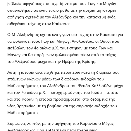
βιβλικές αφηγήσεις που σχετίζονται με τους Γωγ και Μαγώγ
συνενώθηκαν σε έναν ενιαίο μύθο με την αρχαία μη ιστορική
αφήγηση σχετικά με τον Αλέξανδρο και την κατασκευή ενός
σιδερένιου τείχους στον Καύκασο:
Ο Μ. Αλέξανδρος έχτισε ένα γιγαντιαίο τείχος στον Καύκασο για
να φυλακίσει τους Γωγ και Μαγώγ. Ακολούθως, oι Ούνοι που
εισέβαλαν τον 4ο αιώνα μ.Χ. ταυτίστηκαν με τους Γωγ και
Μαγώγ και θα παρέμεναν φυλακισμένοι πίσω από το τείχος
του Αλεξάνδρου μέχρι και την Ημέρα της Κρίσης.
Αυτή η ιστορία αναπτύχθηκε περαιτέρω κατά τη διάρκεια των
επόμενων αιώνων μέσω των διαφόρων εκδοχών του
Μυθιστορήματος του Αλεξάνδρου του Ψευδο-Καλλισθένη μέχρι
και τον 7ο αιώνα μ.Χ. – εποχή εμφάνισης του Ισλάμ -, οπότε
και στο Κοράνι η ιστορία προσαρμόζεται στα δεδομένα της
νέας θρησκείας με τη βοήθεια και της συριακής εκδοχής του
Μυθιστορήματος.
Σύμφωνα, λοιπόν, με την αφήγηση του Κορανίου ο Μέγας
Αλέξανδρος ως Dhu al-Qarnayn ήταν πλέον ένας