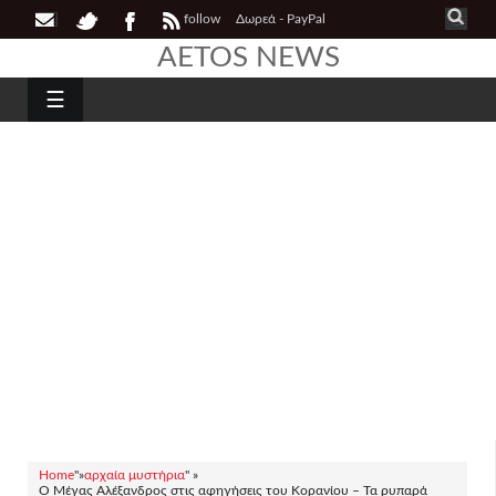
follow
Δωρεά - PayPal
AETOS NEWS
☰
Home
"»
αρχαία μυστήρια
" »
O Mέγας Αλέξανδρος στις αφηγήσεις του Κορανίου – Τα ρυπαρά