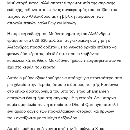
Μυθιστορήματος, αλλά αποτελεί πρωτοτυπία της συριακής
εκδοχής, πιθανότατα ως ένας συγκερασμός του μοτίβου του
τείχους του Αλεξάνδρου με τη βιβλική παράδοση των
αποκαλυπτικών λαών Γωγ και Μαγώγ.
Η συριακή εκδοχή του Μυθιστορήματος του Αλεξάνδρου
γράφεται στα 629-630 μ.Χ. Στη συγκεκριμένη αφήγηση ο
Αλέξανδρος προσδιορίζεται με το γνωστό αρχαίο επίθετο «ο
φέρων δύο κέρατα», μία ιδιότητα που εκλαμβάνεται
κυριολεκτικά, καθώς ο Μακεδόνας ήρωας περιγράφεται σαν να
έχει στο κεφάλι του κέρατα.
Αυτός ο μύθος εξακολούθησε να υπάρχει για περισσότερο από
μία χιλιετία στην Περσία, όπου ο διάσημος ποιητής Ferdowsi
στο επικό αριστούργημά του υπό τον τίτλο Shahnameh
αφιερώνει ένα τμήμα στη συγκεκριμένη ιστορία. Δεν υπάρχει
καμία αμφιβολία πως η ιστορία του Dhu al-Qarnayn αποτελεί
ένα άμεσο δάνειο των προ-ισλαμικών ιστοριών και θρύλων
που σχετίζονται με το Μέγα Αλέξανδρο.
Αυτοί οι μύθοι προέρχονται από τον 1ο αιώνα μ.Χ. και