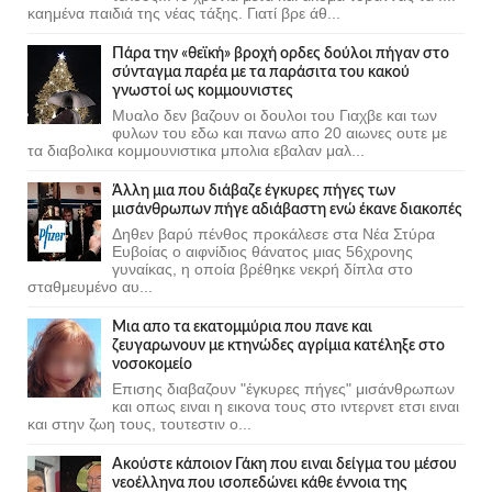
καημένα παιδιά της νέας τάξης. Γιατί βρε άθ...
Πάρα την «θεϊκή» βροχή ορδες δούλοι πήγαν στο
σύνταγμα παρέα με τα παράσιτα του κακού
γνωστοί ως κομμουνιστες
Μυαλο δεν βαζουν οι δουλοι του Γιαχβε και των
φυλων του εδω και πανω απο 20 αιωνες ουτε με
τα διαβολικα κομμουνιστικα μπολια εβαλαν μαλ...
Άλλη μια που διάβαζε έγκυρες πήγες των
μισάνθρωπων πήγε αδιάβαστη ενώ έκανε διακοπές
Δηθεν βαρύ πένθος προκάλεσε στα Νέα Στύρα
Ευβοίας ο αιφνίδιος θάνατος μιας 56χρονης
γυναίκας, η οποία βρέθηκε νεκρή δίπλα στο
σταθμευμένο αυ...
Μια απο τα εκατομμύρια που πανε και
ζευγαρωνουν με κτηνώδες αγρίμια κατέληξε στο
νοσοκομείο
Επισης διαβαζουν "έγκυρες πήγες" μισάνθρωπων
και οπως ειναι η εικονα τους στο ιντερνετ ετσι ειναι
και στην ζωη τους, τουτεστιν ο...
Ακούστε κάποιον Γάκη που ειναι δείγμα του μέσου
νεοέλληνα που ισοπεδώνει κάθε έννοια της