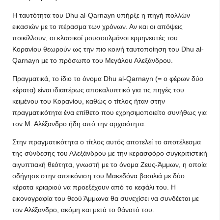
Η ταυτότητα του Dhu al-Qarnayn υπήρξε η πηγή πολλών
εικασιών με το πέρασμα των χρόνων. Αν και οι απόψεις
ποικίλλουν, οι κλασικοί μουσουλμάνοι ερμηνευτές του
Κορανίου θεωρούν ως την πιο κοινή ταυτοποίηση του Dhu al-
Qarnayn με το πρόσωπο του Μεγάλου Αλεξάνδρου.
Πραγματικά, το ίδιο το όνομα Dhu al-Qarnayn (= ο φέρων δύο
κέρατα) είναι ιδιαιτέρως αποκαλυπτικό για τις πηγές του
κειμένου του Κορανίου, καθώς ο τίτλος ήταν στην
πραγματικότητα ένα επίθετο που εχρησιμοποιείτο συνήθως για
τον Μ. Αλέξανδρο ήδη από την αρχαιότητα.
Στην πραγματικότητα ο τίτλος αυτός αποτελεί το αποτέλεσμα
της σύνδεσης του Αλεξάνδρου με την κερασφόρο συγκριτιστική
αιγυπτιακή θεότητα, γνωστή με το όνομα Ζευς-Άμμων, η οποία
οδήγησε στην απεικόνιση του Μακεδόνα βασιλιά με δύο
κέρατα κριαριού να προεξέχουν από το κεφάλι του. Η
εικονογραφία του θεού Άμμωνα θα συνεχίσει να συνδέεται με
τον Αλέξανδρο, ακόμη και μετά το θάνατό του.