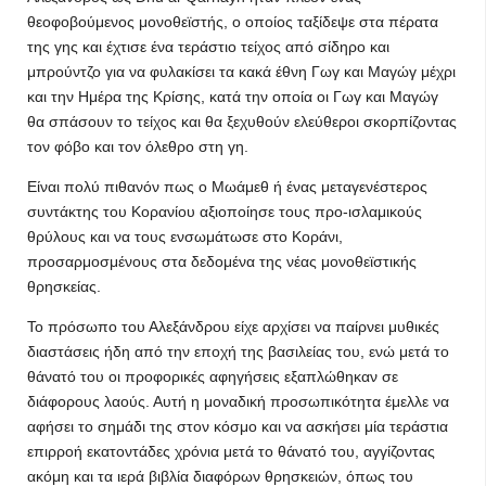
θεοφοβούμενος μονοθεϊστής, ο οποίος ταξίδεψε στα πέρατα
της γης και έχτισε ένα τεράστιο τείχος από σίδηρο και
μπρούντζο για να φυλακίσει τα κακά έθνη Γωγ και Μαγώγ μέχρι
και την Ημέρα της Κρίσης, κατά την οποία οι Γωγ και Μαγώγ
θα σπάσουν το τείχος και θα ξεχυθούν ελεύθεροι σκορπίζοντας
τον φόβο και τον όλεθρο στη γη.
Είναι πολύ πιθανόν πως ο Μωάμεθ ή ένας μεταγενέστερος
συντάκτης του Κορανίου αξιοποίησε τους προ-ισλαμικούς
θρύλους και να τους ενσωμάτωσε στο Κοράνι,
προσαρμοσμένους στα δεδομένα της νέας μονοθεϊστικής
θρησκείας.
Το πρόσωπο του Αλεξάνδρου είχε αρχίσει να παίρνει μυθικές
διαστάσεις ήδη από την εποχή της βασιλείας του, ενώ μετά το
θάνατό του οι προφορικές αφηγήσεις εξαπλώθηκαν σε
διάφορους λαούς. Αυτή η μοναδική προσωπικότητα έμελλε να
αφήσει το σημάδι της στον κόσμο και να ασκήσει μία τεράστια
επιρροή εκατοντάδες χρόνια μετά το θάνατό του, αγγίζοντας
ακόμη και τα ιερά βιβλία διαφόρων θρησκειών, όπως του