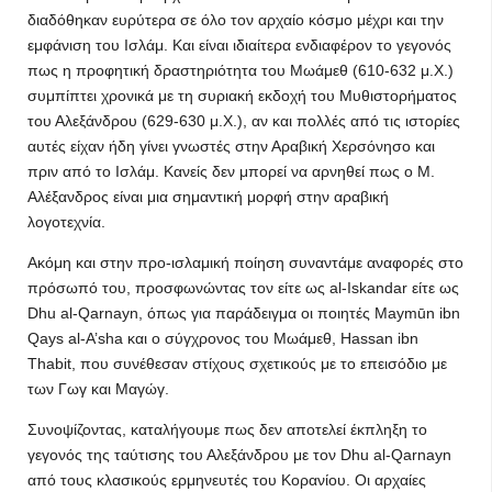
διαδόθηκαν ευρύτερα σε όλο τον αρχαίο κόσμο μέχρι και την
εμφάνιση του Ισλάμ. Και είναι ιδιαίτερα ενδιαφέρον το γεγονός
πως η προφητική δραστηριότητα του Μωάμεθ (610-632 μ.Χ.)
συμπίπτει χρονικά με τη συριακή εκδοχή του Μυθιστορήματος
του Αλεξάνδρου (629-630 μ.Χ.), αν και πολλές από τις ιστορίες
αυτές είχαν ήδη γίνει γνωστές στην Αραβική Χερσόνησο και
πριν από το Ισλάμ. Κανείς δεν μπορεί να αρνηθεί πως ο Μ.
Αλέξανδρος είναι μια σημαντική μορφή στην αραβική
λογοτεχνία.
Ακόμη και στην προ-ισλαμική ποίηση συναντάμε αναφορές στο
πρόσωπό του, προσφωνώντας τον είτε ως al-Iskandar είτε ως
Dhu al-Qarnayn, όπως για παράδειγμα οι ποιητές Maymūn ibn
Qays al-A’sha και ο σύγχρονος του Μωάμεθ, Hassan ibn
Thabit, που συνέθεσαν στίχους σχετικούς με το επεισόδιο με
των Γωγ και Μαγώγ.
Συνοψίζοντας, καταλήγουμε πως δεν αποτελεί έκπληξη το
γεγονός της ταύτισης του Αλεξάνδρου με τον Dhu al-Qarnayn
από τους κλασικούς ερμηνευτές του Κορανίου. Οι αρχαίες