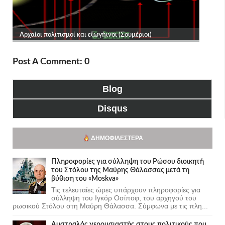
Post A Comment: 0
Blog
Disqus
ΔΗΜΟΦΙΛΈΣΤΕΡΑ
Πληροφορίες για σύλληψη του Ρώσου διοικητή
του Στόλου της Mαύρης Θάλασσας μετά τη
βύθιση του «Moskva»
Τις τελευταίες ώρες υπάρχουν πληροφορίες για
σύλληψη του Ιγκόρ Οσίποφ, του αρχηγού του
ρωσικού Στόλου στη Μαύρη Θάλασσα. Σύμφωνα με τις πλη...
Αυστραλός γερουσιαστής στους πολιτικούς που