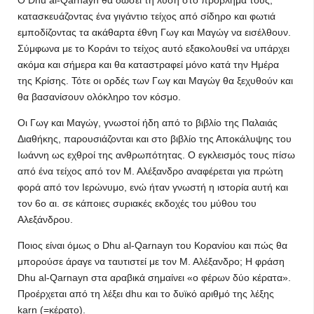
Ο Dhu al-Qarnayn θα δώσει τη λύση στο πρόβλημά τους,
κατασκευάζοντας ένα γιγάντιο τείχος από σίδηρο και φωτιά
εμποδίζοντας τα ακάθαρτα έθνη Γωγ και Μαγώγ να εισέλθουν.
Σύμφωνα με το Κοράνι το τείχος αυτό εξακολουθεί να υπάρχει
ακόμα και σήμερα και θα καταστραφεί μόνο κατά την Ημέρα
της Κρίσης. Τότε οι ορδές των Γωγ και Μαγώγ θα ξεχυθούν και
θα βασανίσουν ολόκληρο τον κόσμο.
Οι Γωγ και Μαγώγ, γνωστοί ήδη από το βιβλίο της Παλαιάς
Διαθήκης, παρουσιάζονται και στο βιβλίο της Αποκάλυψης του
Ιωάννη ως εχθροί της ανθρωπότητας. Ο εγκλεισμός τους πίσω
από ένα τείχος από τον Μ. Αλέξανδρο αναφέρεται για πρώτη
φορά από τον Ιερώνυμο, ενώ ήταν γνωστή η ιστορία αυτή και
τον 6ο αι. σε κάποιες συριακές εκδοχές του μύθου του
Αλεξάνδρου.
Ποιος είναι όμως ο Dhu al-Qarnayn του Κορανίου και πώς θα
μπορούσε άραγε να ταυτιστεί με τον Μ. Αλέξανδρο; Η φράση
Dhu al-Qarnayn στα αραβικά σημαίνει «ο φέρων δύο κέρατα».
Προέρχεται από τη λέξει dhu και το δυϊκό αριθμό της λέξης
karn (=κέρατο).