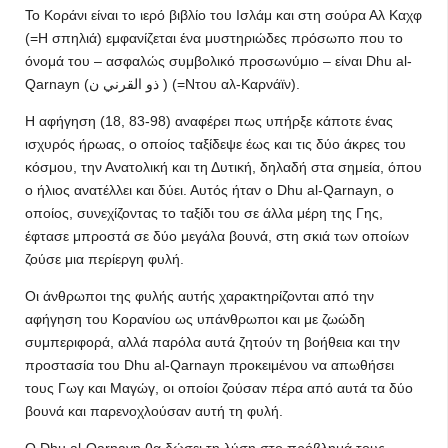
Το Κοράνι είναι το ιερό βιβλίο του Ισλάμ και στη σούρα Αλ Καχφ
(=Η σπηλιά) εμφανίζεται ένα μυστηριώδες πρόσωπο που το
όνομά του – ασφαλώς συμβολικό προσωνύμιο – είναι Dhu al-
Qarnayn (ذو القرني ن ) (=Ντου αλ-Καρνάϊν).
Η αφήγηση (18, 83-98) αναφέρει πως υπήρξε κάποτε ένας
ισχυρός ήρωας, ο οποίος ταξίδεψε έως και τις δύο άκρες του
κόσμου, την Ανατολική και τη Δυτική, δηλαδή στα σημεία, όπου
ο ήλιος ανατέλλει και δύει. Αυτός ήταν ο Dhu al-Qarnayn, ο
οποίος, συνεχίζοντας το ταξίδι του σε άλλα μέρη της Γης,
έφτασε μπροστά σε δύο μεγάλα βουνά, στη σκιά των οποίων
ζούσε μια περίεργη φυλή.
Οι άνθρωποι της φυλής αυτής χαρακτηρίζονται από την
αφήγηση του Κορανίου ως υπάνθρωποι και με ζωώδη
συμπεριφορά, αλλά παρόλα αυτά ζητούν τη βοήθεια και την
προστασία του Dhu al-Qarnayn προκειμένου να απωθήσει
τους Γωγ και Μαγώγ, οι οποίοι ζούσαν πέρα από αυτά τα δύο
βουνά και παρενοχλούσαν αυτή τη φυλή.