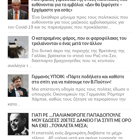
ευθύνονται για τα εμβόλια: «Δεν θα ξεφύγετε –
Ερχόμαστε για εσάς»
Ένα ξεκάθαρο μήνυμα προς τους πολιτικούς που
ευθύνονται για τους μαζικούς εμβολιασμούς για
τον Covid-19 και τις παρενέργειες που προκάλεσαν...
Ο καταραμένος φάρος, που οι φαροφύλακες του
τρελαίνονταν ο ένας μετά τον άλλον
Στο δυτικό άκρο της περιοχής της Βρετάνης της
Γαλλίας βρίσκεται το στενό του Ραζ-ντε-Σεν,
διάσπαρτο βραχονησίδες που τις κτυπούν
ανελέητα τ...
Γερμανός ΥΠΟΙΚ: «Πάρτε ποδήλατο και καθίστε
στο σπίτι για να πιέσουμε τον Β.Πούτιν»!
Μια απίστευτη οδηγία προς τους πολίτες έδωσε ο
υπουργός Οικονομικών της Γερμανίας Ρόμπερτ
Χάμπεκ, καθώς τους ζήτησε να περιορίσουν την
κατα...
ΓΙΑΤΙ ΡΕ ....ΠΑΛΙΑΝΘΡΩΠΕ ΠΑΠΑΔΟΠΟΥΛΕ
ΜΟΥ ΕΔΩΣΕΣ 20ΕΤΕΣ ΔΑΝΕΙΟ ΓΙΑ ΣΠΙΤΙ ΜΕ ΟΡΟ
ΝΑ ΕΧΕΙ ...ΤΟΥΑΛΕΤΑ ΜΕΣΑ;
Η επιστολή ενός Δημοκράτη,διαβάστε το μέχρι
τέλους...40 χρόνια μετά και ακόμα τυραννάς τα ....