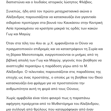
διαπιστώνει και ο Ιουδαίος ιστορικός Ιώσηπος Φλάβιος.
Συνεπώς, ήδη από τον πρώτο μεταχριστιανικό αιώνα ο
Αλέξανδρος παρουσιάζεται να κατασκευάζει ένα γιγαντιαίο
σιδερένιο προπύργιο στα βουνά του Καυκάσου στην Κεντρική
Ασία προκειμένου να κρατήσει μακριά τις ορδές των κακών
Γωγ και Μαγώγ.
Όταν στα τέλη του 4ου αι. μ.Χ. εμφανίζονται οι Ούνοι να
πραγματοποιούν επιδρομές και να καταστρέφουν τη Συρία και
τη βόρεια Μεσοποταμία, ενεργοποιούνται οι μνήμες από τη
βιβλική απειλή των Γωγ και Μαγώγ, γεγονός που βοήθησε να
αναπτυχθεί περαιτέρω η παράδοση γύρω από το Μ.
Αλέξανδρο. Ο τελευταίος παρουσιάζεται στις παραδόσεις της
εποχής ως ένας προστάτης, ο οποίος με τη βοήθεια του Θεού
κατασκευάζει ένα φράγμα για να προστατεύσει την
ανθρωπότητα αυτή τη φορά από τους Ούνους.
Χωρίς αμφιβολία είναι τόσο φανερό πως η παραπάνω
αφήγηση προέρχεται από το Μυθιστόρημα του Αλεξάνδρου,
μια συλλογή από θρύλους που καταγράφηκαν από έναν