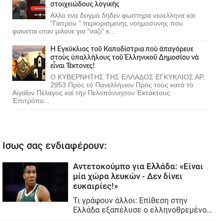
στοιχειώδους λογικής
Αλλο ενα δειγμα δηδεν φωστηρα νεοελληνα και
"Γιατρου " περιορισμενης νοημοσυνης που
φαινεται οταν μιλανε για "ναζι" κ...
Ἡ Ἐγκύκλιος τοῦ Καποδίστρια ποὺ ἀπαγόρευε
στοὺς ὑπαλλήλους τοῦ Ἑλληνικοῦ Δημοσίου νὰ
εἶναι Τέκτονες!
Ο ΚΥΒΕΡΝΗΤΗΣ ΤΗΣ ΕΛΛΑΔΟΣ ΕΓΚΥΚΛΙΟΣ ΑΡ.
2953 Πρὸς τὸ Πανελλήνιον Πρὸς τοὺς κατὰ τὸ
Αἰγαῖον Πέλαγος καὶ τὴν Πελοπόννησον Ἐκτάκτους
Ἐπιτρόπο...