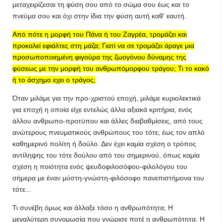
μεταχειρίζεσαι τη φύση σου από το σώμα σου έως και το
πνεύμα σου και όχι στην ίδια την φύση αυτή καθ' εαυτή.
Από πότε η μορφή του Πάνα ή του Ζαγρέα, τρομάζει και
προκαλεί εφιάλτες στη μάζα; Γιατί να σε τρομάζει άραγε μια
προσωποποιημένη φιγούρα της ζωογόνου δύναμης της
φύσεως με την μορφή του ανθρωπόμορφου τράγου; Τι το κακό
ή το άσχημο εχει ο τράγος;
Όταν μιλάμε για την προ-χριστού εποχή, μιλάμε κυριολεκτικά
για εποχή η οποία είχε εντελώς άλλα αξιακά κριτήρια, ενός
άλλου ανθρωπο-προτύπου και άλλες διαβαθμίσεις, από τους
ανώτερους πνευματικούς ανθρώπους του τότε, έως τον απλό
καθημερινό πολίτη ή δούλο. Δεν έχει καμία σχέση ο τρόπος
αντίληψης του τότε δούλου από του σημερινού, όπως καμία
σχέση η ποιότητα ενός ψευδοφιλοσόφου-φιλολόγου του
σήμερα με έναν μύστη-γνώστη-φιλόσοφο πανεπιστήμονα του
τότε...
Τι συνέβη όμως και άλλαξε τόσο η ανθρωπότητα; Η
μεγαλύτερη συνομωσία που γνώρισε ποτέ η ανθρωπότητα. Η