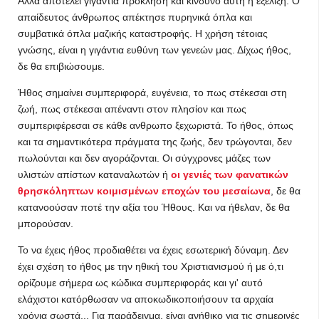
Αλλά αποτελεί γιγάντια πρόκληση και κίνδυνο αυτή η εξέλιξη. Ο
απαίδευτος άνθρωπος απέκτησε πυρηνικά όπλα και
συμβατικά όπλα μαζικής καταστροφής. Η χρήση τέτοιας
γνώσης, είναι η γιγάντια ευθύνη των γενεών μας. Δίχως ήθος,
δε θα επιβιώσουμε.
Ήθος σημαίνει συμπεριφορά, ευγένεια, το πως στέκεσαι στη
ζωή, πως στέκεσαι απέναντι στον πλησίον και πως
συμπεριφέρεσαι σε κάθε ανθρωπο ξεχωριστά. Το ήθος, όπως
και τα σημαντικότερα πράγματα της ζωής, δεν τρώγονται, δεν
πωλούνται και δεν αγοράζονται. Οι σύγχρονες μάζες των
υλιστών απίστων καταναλωτών ή
οι γενιές των φανατικών
θρησκόληπτων κοιμισμένων εποχών του μεσαίωνα
, δε θα
κατανοούσαν ποτέ την αξία του Ήθους. Και να ήθελαν, δε θα
μπορούσαν.
Το να έχεις ήθος προδιαθέτει να έχεις εσωτερική δύναμη. Δεν
έχει σχέση το ήθος με την ηθική του Χριστιανισμού ή με ό,τι
ορίζουμε σήμερα ως κώδικα συμπεριφοράς και γι' αυτό
ελάχιστοι κατόρθωσαν να αποκωδικοποιήσουν τα αρχαία
χρόνια σωστά... Για παράδειγμα, είναι ανήθικο για τις σημερινές