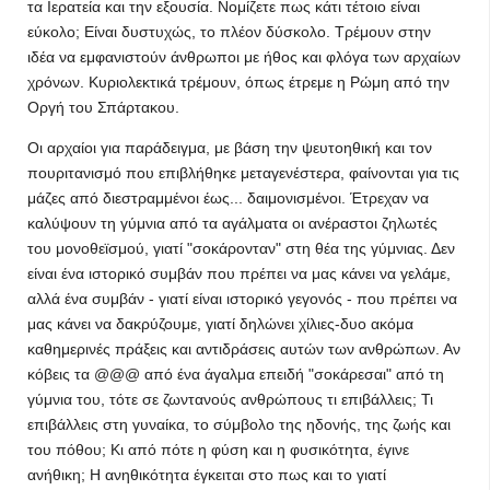
τα Ιερατεία και την εξουσία. Νομίζετε πως κάτι τέτοιο είναι
εύκολο; Είναι δυστυχώς, το πλέον δύσκολο. Τρέμουν στην
ιδέα να εμφανιστούν άνθρωποι με ήθος και φλόγα των αρχαίων
χρόνων. Κυριολεκτικά τρέμουν, όπως έτρεμε η Ρώμη από την
Οργή του Σπάρτακου.
Οι αρχαίοι για παράδειγμα, με βάση την ψευτοηθική και τον
πουριτανισμό που επιβλήθηκε μεταγενέστερα, φαίνονται για τις
μάζες από διεστραμμένοι έως... δαιμονισμένοι. Έτρεχαν να
καλύψουν τη γύμνια από τα αγάλματα οι ανέραστοι ζηλωτές
του μονοθεϊσμού, γιατί "σοκάρονταν" στη θέα της γύμνιας. Δεν
είναι ένα ιστορικό συμβάν που πρέπει να μας κάνει να γελάμε,
αλλά ένα συμβάν - γιατί είναι ιστορικό γεγονός - που πρέπει να
μας κάνει να δακρύζουμε, γιατί δηλώνει χίλιες-δυο ακόμα
καθημερινές πράξεις και αντιδράσεις αυτών των ανθρώπων. Αν
κόβεις τα @@@ από ένα άγαλμα επειδή "σοκάρεσαι" από τη
γύμνια του, τότε σε ζωντανούς ανθρώπους τι επιβάλλεις; Τι
επιβάλλεις στη γυναίκα, το σύμβολο της ηδονής, της ζωής και
του πόθου; Κι από πότε η φύση και η φυσικότητα, έγινε
ανήθικη; Η ανηθικότητα έγκειται στο πως και το γιατί