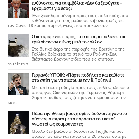
ευθύνονται για τα εμβόλια: «Δεν θα ξεφύγετε –
Ερχόμαστε για εσάς»
Ένα ξεκάθαρο μήνυμα προς τους πολιτικούς που
ευθύνονται για τους μαζικούς εμβολιασμούς για
τον Covid-19 και τις παρενέργειες που προκάλεσαν...
Ο καταραμένος φάρος, που οι φαροφύλακες του
τρελαίνονταν ο ένας μετά τον άλλον
Στο δυτικό άκρο της περιοχής της Βρετάνης της
Γαλλίας βρίσκεται το στενό του Ραζ-ντε-Σεν,
διάσπαρτο βραχονησίδες που τις κτυπούν
ανελέητα τ...
Γερμανός ΥΠΟΙΚ: «Πάρτε ποδήλατο και καθίστε
στο σπίτι για να πιέσουμε τον Β.Πούτιν»!
Μια απίστευτη οδηγία προς τους πολίτες έδωσε ο
υπουργός Οικονομικών της Γερμανίας Ρόμπερτ
Χάμπεκ, καθώς τους ζήτησε να περιορίσουν την
κατα...
Πάρα την «θεϊκή» βροχή ορδες δούλοι πήγαν στο
σύνταγμα παρέα με τα παράσιτα του κακού
γνωστοί ως κομμουνιστες
Μυαλο δεν βαζουν οι δουλοι του Γιαχβε και των
φυλων του εδω και πανω απο 20 αιωνες ουτε με