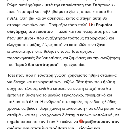
Ρώμη αντιλήφθηκε - μετά την επανάσταση του Σπάρτακου -
πως δε μπορεί να επιβληθεί με το ξίφος, όπως και όσο θα
ήθελε. Όση βία και αν ασκήσεις, κάποια στιγμή αυτή θα
στραφεί εναντίων σου. Τρόμαξαν τόσο πολύ
οι Ρωμαίοι
ολιγάρχες του πλούτου
- αλλά και του πνεύματος μιας και
ήταν μυημένοι - που αναζήτησαν τρόπους περιορισμού και
ελέγχου της μάζας, δίχως αυτή να κατορθώσει να ξανα-
επαναστατήσει στις θελήσεις τους. Τότε άρχισαν
παρασκηνιακές διαβουλεύσεις και ζυμώσεις για την αναζήτηση
του "
Ιερού Δισκοπότηρου
" - της εξουσίας.
Τότε ήταν που η εσώτερη γνώση χρησιμοποιήθηκε σταδιακά
για έλεγχο και περιορισμό των μαζών. Τότε ήταν που ήρθε η
αρχή του τέλους, ενώ θα έπρεπε να είναι η εποχή που θα
έμπαινε η βάση για το μεγάλο τεχνολογικό, πνευματικό και
πολιτισμικό άλμα. Η ανθρωπότητα όφειλε, πριν δύο χιλιάδες
χρόνια, να βιώσει βιομηχανική επανάσταση - σε άλλα μέτρα και
σταθμά - και σε μικρό χρονικό διάστημα κοινωνικοπολιτική, σε
σημείο τέτοιο που αντί τον 7ο αιώνα να
σφαζόντουσαν σαν
ανόητα φανατισμένα πρόβατα για... είδωλα και...