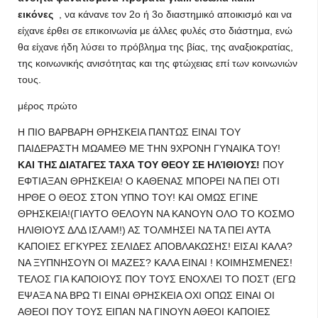
εικόνες
, να κάνανε τον 2ο ή 3ο διαστημικό αποικισμό και να
είχανε έρθει σε επικοινωνία με άλλες φυλές στο διάστημα, ενώ
θα είχανε ήδη λύσει το πρόβλημα της βίας, της αναξιοκρατίας,
της κοινωνικής ανισότητας και της φτώχειας επί των κοινωνιών
τους.
μέρος πρώτο
Η ΠΙΟ ΒΑΡΒΑΡΗ ΘΡΗΣΚΕΙΑ ΠΑΝΤΩΣ ΕΙΝΑΙ ΤΟΥ
ΠΑΙΔΕΡΑΣΤΗ ΜΩΑΜΕΘ ΜΕ ΤΗΝ 9ΧΡΟΝΗ ΓΥΝΑΙΚΑ ΤΟΥ!
ΚΑΙ ΤΗΣ ΔΙΑΤΑΓΕΣ ΤΑΧΑ ΤΟΥ ΘΕΟΥ ΣΕ ΗΛΊΘΙΟΥΣ!
ΠΟΥ
ΕΦΤΙΑΞΑΝ ΘΡΗΣΚΕΙΑ! Ο ΚΑΘΕΝΑΣ ΜΠΟΡΕΙ ΝΑ ΠΕΙ ΟΤΙ
ΗΡΘΕ Ο ΘΕΟΣ ΣΤΟΝ ΥΠΝΟ ΤΟΥ! ΚΑΙ ΟΜΩΣ ΕΓΙΝΕ
ΘΡΗΣΚΕΙΑ!(ΓΙΑΥΤΟ ΘΕΛΟΥΝ ΝΑ ΚΑΝΟΥΝ ΟΛΟ ΤΟ ΚΟΣΜΟ
ΗΛΙΘΙΟΥΣ ΔΛΔ ΙΣΛΑΜ!) ΑΣ ΤΟΛΜΗΣΕΙ ΝΑ ΤΑ ΠΕΙ ΑΥΤΑ
ΚΑΠΟΙΕΣ ΕΓΚΥΡΕΣ ΣΕΛΙΔΕΣ ΑΠΟΒΛΑΚΩΣΗΣ! ΕΙΣΑΙ ΚΑΛΑ?
ΝΑ ΞΥΠΝΗΣΟΥΝ ΟΙ ΜΑΖΕΣ? ΚΑΛΑ ΕΙΝΑΙ ! ΚΟΙΜΗΣΜΕΝΕΣ!
ΤΕΛΟΣ ΓΙΑ ΚΑΠΟΙΟΥΣ ΠΟΥ ΤΟΥΣ ΕΝΟΧΛΕΙ ΤΟ ΠΟΣΤ (ΕΓΩ
ΕΨΑΞΑ ΝΑ ΒΡΩ ΤΙ ΕΙΝΑΙ ΘΡΗΣΚΕΙΑ ΟΧΙ ΟΠΩΣ ΕΙΝΑΙ ΟΙ
ΑΘΕΟΙ ΠΟΥ ΤΟΥΣ ΕΙΠΑΝ ΝΑ ΓΙΝΟΥΝ ΑΘΕΟΙ ΚΑΠΟΙΕΣ