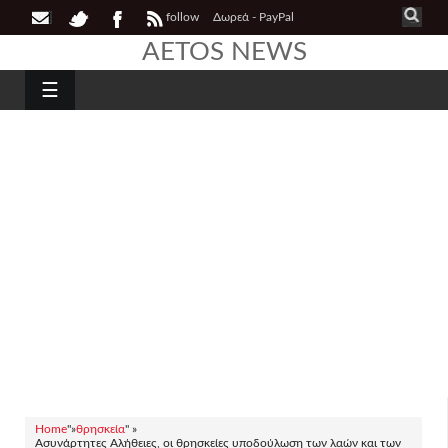
follow
Δωρεά - PayPal
AETOS NEWS
☰
Home
"»
θρησκεία
" »
Ασυνάρτητες Αλήθειες, οι θρησκείες υποδούλωση των λαών και των