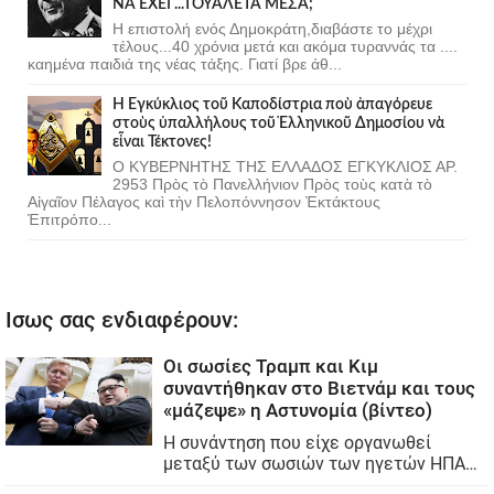
ΝΑ ΕΧΕΙ ...ΤΟΥΑΛΕΤΑ ΜΕΣΑ;
Η επιστολή ενός Δημοκράτη,διαβάστε το μέχρι
τέλους...40 χρόνια μετά και ακόμα τυραννάς τα ....
καημένα παιδιά της νέας τάξης. Γιατί βρε άθ...
Ἡ Ἐγκύκλιος τοῦ Καποδίστρια ποὺ ἀπαγόρευε
στοὺς ὑπαλλήλους τοῦ Ἑλληνικοῦ Δημοσίου νὰ
εἶναι Τέκτονες!
Ο ΚΥΒΕΡΝΗΤΗΣ ΤΗΣ ΕΛΛΑΔΟΣ ΕΓΚΥΚΛΙΟΣ ΑΡ.
2953 Πρὸς τὸ Πανελλήνιον Πρὸς τοὺς κατὰ τὸ
Αἰγαῖον Πέλαγος καὶ τὴν Πελοπόννησον Ἐκτάκτους
Ἐπιτρόπο...