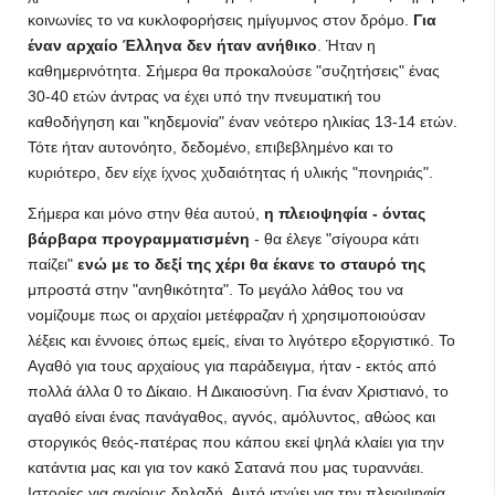
κοινωνίες το να κυκλοφορήσεις ημίγυμνος στον δρόμο.
Για
έναν αρχαίο Έλληνα δεν ήταν ανήθικο
. Ήταν η
καθημερινότητα. Σήμερα θα προκαλούσε "συζητήσεις" ένας
30-40 ετών άντρας να έχει υπό την πνευματική του
καθοδήγηση και "κηδεμονία" έναν νεότερο ηλικίας 13-14 ετών.
Τότε ήταν αυτονόητο, δεδομένο, επιβεβλημένο και το
κυριότερο, δεν είχε ίχνος χυδαιότητας ή υλικής "πονηριάς".
Σήμερα και μόνο στην θέα αυτού,
η πλειοψηφία - όντας
βάρβαρα προγραμματισμένη
- θα έλεγε "σίγουρα κάτι
παίζει"
ενώ με το δεξί της χέρι θα έκανε το σταυρό της
μπροστά στην "ανηθικότητα". Το μεγάλο λάθος του να
νομίζουμε πως οι αρχαίοι μετέφραζαν ή χρησιμοποιούσαν
λέξεις και έννοιες όπως εμείς, είναι το λιγότερο εξοργιστικό. Το
Αγαθό για τους αρχαίους για παράδειγμα, ήταν - εκτός από
πολλά άλλα 0 το Δίκαιο. Η Δικαιοσύνη. Για έναν Χριστιανό, το
αγαθό είναι ένας πανάγαθος, αγνός, αμόλυντος, αθώος και
στοργικός θεός-πατέρας που κάπου εκεί ψηλά κλαίει για την
κατάντια μας και για τον κακό Σατανά που μας τυραννάει.
Ιστορίες για αγρίους δηλαδή. Αυτό ισχύει για την πλειοψηφία