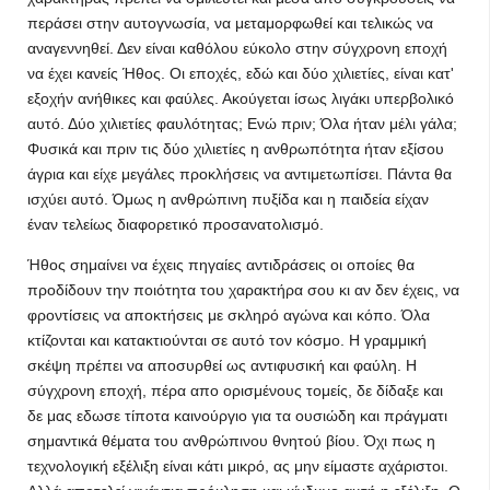
περάσει στην αυτογνωσία, να μεταμορφωθεί και τελικώς να
αναγεννηθεί. Δεν είναι καθόλου εύκολο στην σύγχρονη εποχή
να έχει κανείς Ήθος. Οι εποχές, εδώ και δύο χιλιετίες, είναι κατ'
εξοχήν ανήθικες και φαύλες. Ακούγεται ίσως λιγάκι υπερβολικό
αυτό. Δύο χιλιετίες φαυλότητας; Ενώ πριν; Όλα ήταν μέλι γάλα;
Φυσικά και πριν τις δύο χιλιετίες η ανθρωπότητα ήταν εξίσου
άγρια και είχε μεγάλες προκλήσεις να αντιμετωπίσει. Πάντα θα
ισχύει αυτό. Όμως η ανθρώπινη πυξίδα και η παιδεία είχαν
έναν τελείως διαφορετικό προσανατολισμό.
Ήθος σημαίνει να έχεις πηγαίες αντιδράσεις οι οποίες θα
προδίδουν την ποιότητα του χαρακτήρα σου κι αν δεν έχεις, να
φροντίσεις να αποκτήσεις με σκληρό αγώνα και κόπο. Όλα
κτίζονται και κατακτιούνται σε αυτό τον κόσμο. Η γραμμική
σκέψη πρέπει να αποσυρθεί ως αντιφυσική και φαύλη. Η
σύγχρονη εποχή, πέρα απο ορισμένους τομείς, δε δίδαξε και
δε μας εδωσε τίποτα καινούργιο για τα ουσιώδη και πράγματι
σημαντικά θέματα του ανθρώπινου θνητού βίου. Όχι πως η
τεχνολογική εξέλιξη είναι κάτι μικρό, ας μην είμαστε αχάριστοι.