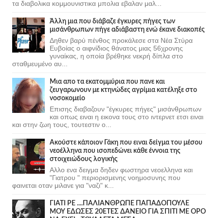
τα διαβολικα κομμουνιστικα μπολια εβαλαν μαλ...
Άλλη μια που διάβαζε έγκυρες πήγες των
μισάνθρωπων πήγε αδιάβαστη ενώ έκανε διακοπές
Δηθεν βαρύ πένθος προκάλεσε στα Νέα Στύρα
Ευβοίας ο αιφνίδιος θάνατος μιας 56χρονης
γυναίκας, η οποία βρέθηκε νεκρή δίπλα στο
σταθμευμένο αυ...
Μια απο τα εκατομμύρια που πανε και
ζευγαρωνουν με κτηνώδες αγρίμια κατέληξε στο
νοσοκομείο
Επισης διαβαζουν "έγκυρες πήγες" μισάνθρωπων
και οπως ειναι η εικονα τους στο ιντερνετ ετσι ειναι
και στην ζωη τους, τουτεστιν ο...
Ακούστε κάποιον Γάκη που ειναι δείγμα του μέσου
νεοέλληνα που ισοπεδώνει κάθε έννοια της
στοιχειώδους λογικής
Αλλο ενα δειγμα δηδεν φωστηρα νεοελληνα και
"Γιατρου " περιορισμενης νοημοσυνης που
φαινεται οταν μιλανε για "ναζι" κ...
ΓΙΑΤΙ ΡΕ ....ΠΑΛΙΑΝΘΡΩΠΕ ΠΑΠΑΔΟΠΟΥΛΕ
ΜΟΥ ΕΔΩΣΕΣ 20ΕΤΕΣ ΔΑΝΕΙΟ ΓΙΑ ΣΠΙΤΙ ΜΕ ΟΡΟ