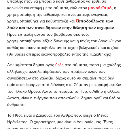
ύπαρξης ήταν να μπορεί ο κάθε άνθρωπος να έρθει σε
κοινωνία και επαφή με το σύμπαν, ενώ στον
μονοθεϊσμό
, η
χρησιμοποίηση της αιθερικής και πνευματικής ενέργειας
χρησιμοποιήθηκε για καθυπόταξη και
υποδούλωση των
λαών και των συνειδήσεων στην θέληση των ισχυρών
.
Προς επίτευξη αυτού του βάρβαρου σκοπού,
χρησιμοποιήθηκαν λέξεις δύναμης και η ισχύς του Λόγου-Ήχου
καθώς και εικονοπροβολές αντίστοιχου βεληνεκούς και ισχύος
(θα βρείτε άπειρες εικονοπροβολές εντός της Κ.Διαθήκης).
Δεν υφίσταται δημιουργός
θεός
στο σύμπαν, παρά μια χαώδης
αλληλουχία αλληλεπιδράσεων των πράξεων όλων των
συνειδήσεων στο γαλαξία, δίχως αυτό να σημαίνει πως δεν
υφίσταται Ιεραρχία από διάνοιες στο Σύμπαν με κορυφή αυτών
τον Ηλιακό Θρόνο. Αυτό, το πνεύμα, το Πυρ, ο Αιθήρ ή αλλιώς
Ακάσα, είναι η ενέργεια που αποκαλούν "δημιουργό" και θεό οι
άνθρωποι.
Το Ήθος είναι ο Δαίμονας του Ανθρώπου, έλεγε ο Μέγας
Ηράκλειτος. Ο χαρακτήρας μας είναι ο Δαίμονάς μας. Ένας
χαρακτήρας πρέπει να σμιλευτεί και μέσα από συγκρούσεις να