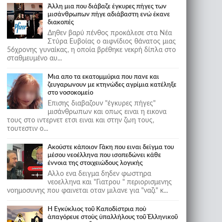
Άλλη μια που διάβαζε έγκυρες πήγες των
μισάνθρωπων πήγε αδιάβαστη ενώ έκανε
διακοπές
Δηθεν βαρύ πένθος προκάλεσε στα Νέα
Στύρα Ευβοίας ο αιφνίδιος θάνατος μιας
56χρονης γυναίκας, η οποία βρέθηκε νεκρή δίπλα στο
σταθμευμένο αυ...
Μια απο τα εκατομμύρια που πανε και
ζευγαρωνουν με κτηνώδες αγρίμια κατέληξε
στο νοσοκομείο
Επισης διαβαζουν "έγκυρες πήγες"
μισάνθρωπων και οπως ειναι η εικονα
τους στο ιντερνετ ετσι ειναι και στην ζωη τους,
τουτεστιν ο...
Ακούστε κάποιον Γάκη που ειναι δείγμα του
μέσου νεοέλληνα που ισοπεδώνει κάθε
έννοια της στοιχειώδους λογικής
Αλλο ενα δειγμα δηδεν φωστηρα
νεοελληνα και "Γιατρου " περιορισμενης
νοημοσυνης που φαινεται οταν μιλανε για "ναζι" κ...
Ἡ Ἐγκύκλιος τοῦ Καποδίστρια ποὺ
ἀπαγόρευε στοὺς ὑπαλλήλους τοῦ Ἑλληνικοῦ