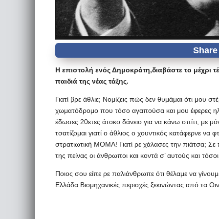
Η επιστολή ενός Δημοκράτη,διαβάστε το μέχρι τέλ
παιδιά της νέας τάξης.
Γιατί βρε άθλιε; Νομίζεις πώς δεν θυμάμαι ότι μου σ
χωματόδρομο που τόσο αγαπούσα και μου έφερες ηλε
έδωσες 20ετες άτοκο δάνειο για να κάνω σπίτι, με μόν
τσατίζομαι γιατί ο άθλιος ο χουντικός κατάφερνε να 
στρατιωτική ΜΟΜΑ! Γιατί ρε χάλασες την πιάτσα; Σε 
της πείνας οι άνθρωποι και κοντά σ’ αυτούς και τόσοι
Ποιος σου είπε ρε παλιάνθρωπε ότι θέλαμε να γίνουμε
Ελλάδα Βιομηχανικές περιοχές ξεκινώντας από τα Οι