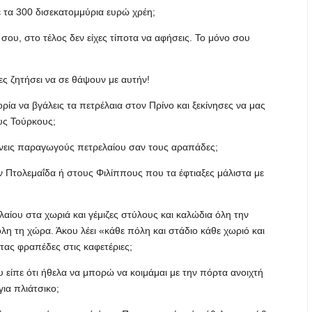
ε τα 300 δισεκατομμύρια ευρώ χρέη;
ου, στο τέλος δεν είχες τίποτα να αφήσεις. Το μόνο σου
ες ζητήσει να σε θάψουν με αυτήν!
τορία να βγάλεις τα πετρέλαια στον Πρίνο και ξεκίνησες να μας
ους Τούρκους;
άνεις παραγωγούς πετρελαίου σαν τους αραπάδες;
ν Πτολεμαΐδα ή στους Φιλίππους που τα έφτιαξες μάλιστα με
λαίου στα χωριά και γέμιζες στύλους και καλώδια όλη την
λη τη χώρα. Άκου λέει «κάθε πόλη και στάδιο κάθε χωριό και
τας φραπέδες στις καφετέριες;
 είπε ότι ήθελα να μπορώ να κοιμάμαι με την πόρτα ανοιχτή
ια πλιάτσικο;