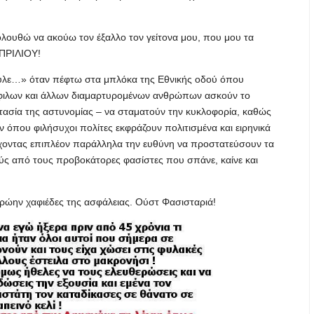
ολουθώ να ακούω τον έξαλλο τον γείτονα μου, που μου τα
AΠΡΙΛΙΟΥ!
υλε…» όταν πέφτω στα μπλόκα της Εθνικής οδού όπου
όφιλων και άλλων διαμαρτυρομένων ανθρώπων ασκούν το
τασία της αστυνομίας – να σταματούν την κυκλοφορία, καθώς
 όπου φιλήσυχοι πολίτες εκφράζουν πολιτισμένα και ειρηνικά
, έχοντας επιπλέον παράλληλα την ευθύνη να προστατεύσουν τα
ύς από τους προβοκάτορες φασίστες που σπάνε, καίνε και
 πρώην χαφιέδες της ασφάλειας. Ούστ Φασισταριά!