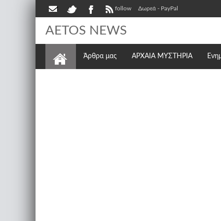
follow
Δωρεά - PayPal
AETOS NEWS
Άρθρα μας
ΑΡΧΑΙΑ ΜΥΣΤΗΡΙΑ
Ενη