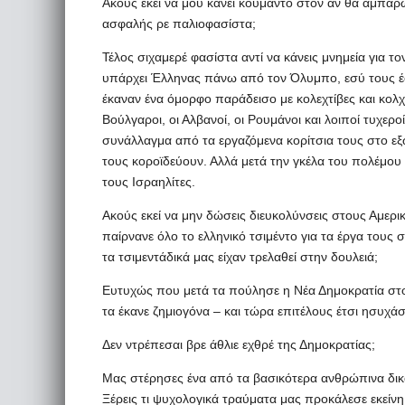
Ακούς εκεί να μου κάνει κουμάντο στον αν θα αμπαρ
ασφαλής ρε παλιοφασίστα;
Τέλος σιχαμερέ φασίστα αντί να κάνεις μνημεία για 
υπάρχει Έλληνας πάνω από τον Όλυμπο, εσύ τους έστ
έκαναν ένα όμορφο παράδεισο με κολεχτίβες και κολχό
Βούλγαροι, οι Αλβανοί, οι Ρουμάνοι και λοιποί τυχ
συνάλλαγμα από τα εργαζόμενα κορίτσια τους στο εξω
τους κοροϊδεύουν. Αλλά μετά την γκέλα του πολέμο
τους Ισραηλίτες.
Ακούς εκεί να μην δώσεις διευκολύνσεις στους Αμερ
παίρνανε όλο το ελληνικό τσιμέντο για τα έργα τους σ
τα τσιμεντάδικά μας είχαν τρελαθεί στην δουλειά;
Ευτυχώς που μετά τα πούλησε η Νέα Δημοκρατία στ
τα έκανε ζημιογόνα – και τώρα επιτέλους έτσι ησυχά
Δεν ντρέπεσαι βρε άθλιε εχθρέ της Δημοκρατίας;
Μας στέρησες ένα από τα βασικότερα ανθρώπινα δι
Ξέρεις τι ψυχολογικά τραύματα μας προκάλεσε εκεί