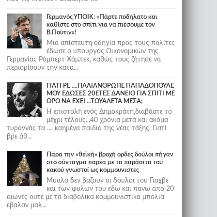
Γερμανός ΥΠΟΙΚ: «Πάρτε ποδήλατο και
καθίστε στο σπίτι για να πιέσουμε τον
Β.Πούτιν»!
Μια απίστευτη οδηγία προς τους πολίτες
έδωσε ο υπουργός Οικονομικών της
Γερμανίας Ρόμπερτ Χάμπεκ, καθώς τους ζήτησε να
περιορίσουν την κατα...
ΓΙΑΤΙ ΡΕ ....ΠΑΛΙΑΝΘΡΩΠΕ ΠΑΠΑΔΟΠΟΥΛΕ
ΜΟΥ ΕΔΩΣΕΣ 20ΕΤΕΣ ΔΑΝΕΙΟ ΓΙΑ ΣΠΙΤΙ ΜΕ
ΟΡΟ ΝΑ ΕΧΕΙ ...ΤΟΥΑΛΕΤΑ ΜΕΣΑ;
Η επιστολή ενός Δημοκράτη,διαβάστε το
μέχρι τέλους...40 χρόνια μετά και ακόμα
τυραννάς τα .... καημένα παιδιά της νέας τάξης. Γιατί
βρε άθ...
Πάρα την «θεϊκή» βροχή ορδες δούλοι πήγαν
στο σύνταγμα παρέα με τα παράσιτα του
κακού γνωστοί ως κομμουνιστες
Μυαλο δεν βαζουν οι δουλοι του Γιαχβε
και των φυλων του εδω και πανω απο 20
αιωνες ουτε με τα διαβολικα κομμουνιστικα μπολια
εβαλαν μαλ...