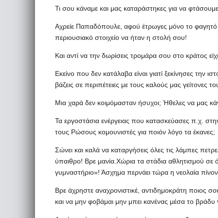
Τι σου κάναμε και μας καταράστηκες για να φτάσουμ
Αχρείε Παπαδόπουλε, αφού έτρωγες μόνο το φαγητό σ
περιουσιακό στοιχείο να ήταν η στολή σου!
Και αντί να την δωρίσεις τρομάρα σου στο κράτος είχ
Εκείνο που δεν κατάλαβα είναι γιατί ξεκίνησες την ισ
βάζεις σε περιπέτειες με τους καλούς μας γείτονες τ
Μια χαρά δεν κοιμόμασταν ήσυχοι; Ήθελες να μας κ
Τα εργοστάσια ενέργειας που κατασκεύασες π.χ. στη
τους Ρώσους κομουνιστές για ποιόν λόγο τα έκανες;
Σώνει και καλά να καταργήσεις όλες τις λάμπες πετρε
ύπαιθρο! Βρε μανία.Χώρια τα στάδια αθλητισμού σε ό
γυμναστήριο»! Άσχημα περνάει τώρα η νεολαία πίνον
Βρε άχρηστε αναχρονιστικέ, αντιδημοκράτη ποιος σου
και να μην φοβάμαι μην μπει κανένας μέσα το βράδυ γ