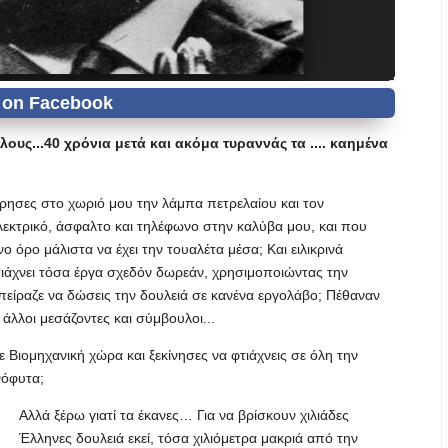
ους...40 χρόνια μετά και ακόμα τυραννάς τα .... καημένα
τέρησες στο χωριό μου την λάμπα πετρελαίου και τον
κτρικό, άσφαλτο και τηλέφωνο στην καλύβα μου, και που
ο όρο μάλιστα να έχει την τουαλέτα μέσα; Και ειλικρινά
φτιάχνει τόσα έργα σχεδόν δωρεάν, χρησιμοποιώντας την
πείραζε να δώσεις την δουλειά σε κανένα εργολάβο; Πέθαναν
 άλλοι μεσάζοντες και σύμβουλοι...
 Βιομηχανική χώρα και ξεκίνησες να φτιάχνεις σε όλη την
νόφυτα;
Αλλά ξέρω γιατί τα έκανες… Για να βρίσκουν χιλιάδες
Έλληνες δουλειά εκεί, τόσα χιλιόμετρα μακριά από την