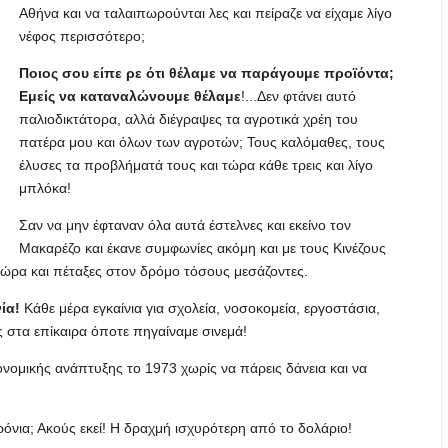
Αθήνα και να ταλαιπωρούνται λες και πείραζε να είχαμε λίγο
νέφος περισσότερο;
Ποιος σου είπε ρε ότι θέλαμε να παράγουμε προϊόντα;
Εμείς να καταναλώνουμε θέλαμε
!...Δεν φτάνει αυτό
παλιοδικτάτορα, αλλά διέγραψες τα αγροτικά χρέη του
πατέρα μου και όλων των αγροτών; Τους καλόμαθες, τους
έλυσες τα προβλήματά τους και τώρα κάθε τρεις και λίγο
μπλόκα!
Σαν να μην έφταναν όλα αυτά έστελνες και εκείνο τον
Μακαρέζο και έκανε συμφωνίες ακόμη και με τους Κινέζους
χώρα και πέταξες στον δρόμο τόσους μεσάζοντες.
ία!
Κάθε μέρα εγκαίνια για σχολεία, νοσοκομεία, εργοστάσια,
ες στα επίκαιρα όποτε πηγαίναμε σινεμά!
κονομικής ανάπτυξης το 1973 χωρίς να πάρεις δάνεια και να
ρόνια; Ακούς εκεί! Η δραχμή ισχυρότερη από το δολάριο!