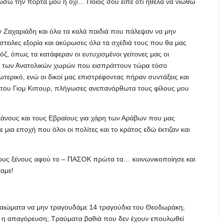
ώσω την πόρτα μου ή όχι… Ποιος σου είπε ότι ήθελα να νιώθω
τον Ζαχαριάδη και όλα τα καλά παιδιά που πάλεψαν να μην
ειλες εξορία και ακύρωσες όλα τα σχέδιά τους που θα μας
ζ, όπως τα κατάφεραν οι ευτυχισμένοι γείτονες μας οι
εροί των Ανατολικών χωρών που εισπράττουν τώρα τόσο
τερικό, ενώ οι δικοί μας επιστρέφοντας πήραν συντάξεις και
υ του Γιομ Κιπουρ, πλήγωσες ανεπανόρθωτα τους φίλους μου
ικάνους και τους Εβραίους για χάρη των Αράβων που μας
ε μια εποχή που όλοι οι πολίτες και το κράτος εδώ έκτιζαν και
ους ξένους αφού το – ΠΑΣΟΚ πρώτα τα… κοινωνικοποίησε και
σαμε!
καιώματα να μην τραγουδάμε 14 τραγούδια του Θεοδωράκη;
νη η απαγόρευση; Τραύματα βαθιά που δεν έχουν επουλωθεί