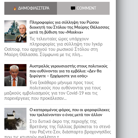
ΔΗΜΟΦΙΛΈΣΤΕΡΑ
COMMENT
Πληροφορίες για σύλληψη του Ρώσου
διοικητή του Στόλου της Mαύρης Θάλασσας
μετά τη βύθιση του «Moskva»
Τις τελευταίες ώρες υπάρχουν
πληροφορίες για σύλληψη του Ιγκόρ
Οσίποφ, του αρχηγού του ρωσικού Στόλου στη
Μαύρη Θάλασσα. Σύμφωνα με τις πλη...
Αυστραλός γερουσιαστής στους πολιτικούς
που ευθύνονται για τα εμβόλια: «Δεν θα
ξεφύγετε – Ερχόμαστε για εσάς»
Ένα ξεκάθαρο μήνυμα προς τους
πολιτικούς που ευθύνονται για τους
μαζικούς εμβολιασμούς για τον Covid-19 και τις
παρενέργειες που προκάλεσαν...
Ο καταραμένος φάρος, που οι φαροφύλακες
του τρελαίνονταν ο ένας μετά τον άλλον
Στο δυτικό άκρο της περιοχής της
Βρετάνης της Γαλλίας βρίσκεται το στενό
του Ραζ-ντε-Σεν, διάσπαρτο βραχονησίδες
που τις κτυπούν ανελέητα τ...