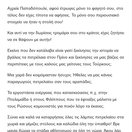
Αχρείε Παπαδόπουλε, αφού έτρωγες μόνο το φαγητό σου, στο
τέλος δεν είχες τίποτα να αφήσεις. Το μόνο σου περιουσιακό
στοιχείο να ήταν η στολή σου!
Και αντί να την δωρίσεις τρομάρα σου στο κράτος είχες ζητήσει
να σε θάψουν με αυτήν!
Εκείνο που δεν κατάλαβα είναι γιατί ξεκίνησες την ιστορία να
βγάλεις τα πετρέλαια στον Πρίνο και ξεκίνησες να μας βάζεις σε
περιπέτειες με τους καλούς μας γείτονες τους Τούρκους;
Μια χαρά δεν κοιμόμασταν ήσυχοι; Ήθελες να μας κάνεις
παραγωγούς πετρελαίου σαν τους αραπάδες;
Τα εργοστάσια ενέργειας που κατασκεύασες π.χ. στην
Πτολεμαΐδα ή στους Φιλίππους που τα έφτιαξες μάλιστα με
τους Ρώσους κομουνιστές για ποιόν λόγο τα έκανες;
Σώνει και καλά να καταργήσεις όλες τις λάμπες πετρελαίου στα
χωριά και γέμιζες στύλους και καλώδια όλη την ύπαιθρο! Βρε
μανία.Χώρια τα στάδια αθλητισμού σε όλη τη χώρα. Άκου λέει