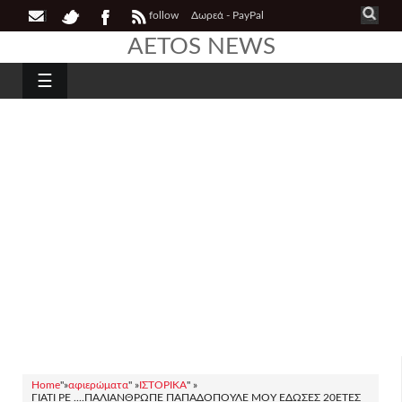
follow
Δωρεά - PayPal
AETOS NEWS
☰
Home
"»
αφιερώματα
" »
ΙΣΤΟΡΙΚΑ
" »
ΓΙΑΤΙ ΡΕ ....ΠΑΛΙΑΝΘΡΩΠΕ ΠΑΠΑΔΟΠΟΥΛΕ ΜΟΥ ΕΔΩΣΕΣ 20ΕΤΕΣ