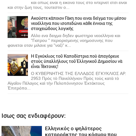
και οπως ειναι η εικονα τους στο ιντερνετ ετσι ειναι
και στην ζωη τους, τουτεστιν ο...
Ακούστε κάποιον Γάκη που ειναι δείγμα του μέσου
νεοέλληνα που ισοπεδώνει κάθε έννοια της
στοιχειώδους λογικής
Αλλο ενα δειγμα δηδεν φωστηρα νεοελληνα και
"Γιατρου " περιορισμενης νοημοσυνης που
φαινεται οταν μιλανε για "ναζι" κ...
Ἡ Ἐγκύκλιος τοῦ Καποδίστρια ποὺ ἀπαγόρευε
στοὺς ὑπαλλήλους τοῦ Ἑλληνικοῦ Δημοσίου νὰ
εἶναι Τέκτονες!
Ο ΚΥΒΕΡΝΗΤΗΣ ΤΗΣ ΕΛΛΑΔΟΣ ΕΓΚΥΚΛΙΟΣ ΑΡ.
2953 Πρὸς τὸ Πανελλήνιον Πρὸς τοὺς κατὰ τὸ
Αἰγαῖον Πέλαγος καὶ τὴν Πελοπόννησον Ἐκτάκτους
Ἐπιτρόπο...