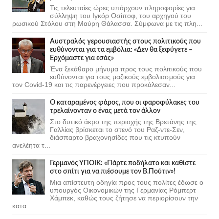
Τις τελευταίες ώρες υπάρχουν πληροφορίες για
σύλληψη του Ιγκόρ Οσίποφ, του αρχηγού του
ρωσικού Στόλου στη Μαύρη Θάλασσα. Σύμφωνα με τις πλη...
Αυστραλός γερουσιαστής στους πολιτικούς που
ευθύνονται για τα εμβόλια: «Δεν θα ξεφύγετε –
Ερχόμαστε για εσάς»
Ένα ξεκάθαρο μήνυμα προς τους πολιτικούς που
ευθύνονται για τους μαζικούς εμβολιασμούς για
τον Covid-19 και τις παρενέργειες που προκάλεσαν...
Ο καταραμένος φάρος, που οι φαροφύλακες του
τρελαίνονταν ο ένας μετά τον άλλον
Στο δυτικό άκρο της περιοχής της Βρετάνης της
Γαλλίας βρίσκεται το στενό του Ραζ-ντε-Σεν,
διάσπαρτο βραχονησίδες που τις κτυπούν
ανελέητα τ...
Γερμανός ΥΠΟΙΚ: «Πάρτε ποδήλατο και καθίστε
στο σπίτι για να πιέσουμε τον Β.Πούτιν»!
Μια απίστευτη οδηγία προς τους πολίτες έδωσε ο
υπουργός Οικονομικών της Γερμανίας Ρόμπερτ
Χάμπεκ, καθώς τους ζήτησε να περιορίσουν την
κατα...