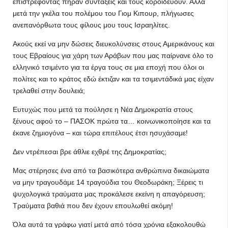
επιστρέφοντας πήραν συντάξεις και τους κοροϊδεύουν. Αλλά
μετά την γκέλα του πολέμου του Γιομ Κιπουρ, πλήγωσες
ανεπανόρθωτα τους φίλους μου τους Ισραηλίτες.
Ακούς εκεί να μην δώσεις διευκολύνσεις στους Αμερικάνους και
τους Εβραίους για χάρη των Αράβων που μας παίρνανε όλο το
ελληνικό τσιμέντο για τα έργα τους σε μια εποχή που όλοι οι
πολίτες και το κράτος εδώ έκτιζαν και τα τσιμεντάδικά μας είχαν
τρελαθεί στην δουλειά;
Ευτυχώς που μετά τα πούλησε η Νέα Δημοκρατία στους
ξένους αφού το – ΠΑΣΟΚ πρώτα τα… κοινωνικοποίησε και τα
έκανε ζημιογόνα – και τώρα επιτέλους έτσι ησυχάσαμε!
Δεν ντρέπεσαι βρε άθλιε εχθρέ της Δημοκρατίας;
Μας στέρησες ένα από τα βασικότερα ανθρώπινα δικαιώματα
να μην τραγουδάμε 14 τραγούδια του Θεοδωράκη; Ξέρεις τι
ψυχολογικά τραύματα μας προκάλεσε εκείνη η απαγόρευση;
Τραύματα βαθιά που δεν έχουν επουλωθεί ακόμη!
Όλα αυτά τα γράφω γιατί μετά από τόσα χρόνια εξακολουθώ