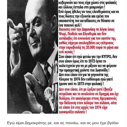
Εγώ είμαι Δημοκράτης ρε, και ας πεινάω, και ας μου έχει βγάλει