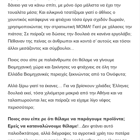
δάνειο για να κάνω σπίτι, με μόνο όρο μάλιστα να έχει την
τουαλέτα μέσα; Και ειλικρινά τσατίζομαι γιατί ο άθλιος ο
χουντικός κατάφερνε να φτιάχνει τόσα έργα σχεδόν δωρεάν,
χρησιμοποιώντας την στρατιωτική ΜΟΜΑ! Γιατί ρε χάλασες την
πιάτσα; Σε πείραζε να δώσεις την δουλειά σε κανένα εργολάβο;
Πέθαναν της πείνας οι άνθρωποι και κοντά σ’ αυτούς και τόσοι
άλλοι μεσάζοντες και σύμβουλοι...
Ποιος σου είπε ρε παλιάνθρωπε ότι θέλαμε να γίνουμε
Βιομηχανική χώρα και ξεκίνησες να φτιάχνεις σε όλη την
Ελλάδα Βιομηχανικές περιοχές ξεκινώντας από τα Οινόφυτα;
Αλλά ξέρω γιατί τα έκανες… Για να βρίσκουν χιλιάδες Έλληνες
δουλειά εκεί, τόσα χιλιόμετρα μακριά από την Αθήνα και να
ταλαιπωρούνται λες και πείραζε να είχαμε λίγο νέφος
περισσότερο;
Ποιος σου είπε ρε ότι θέλαμε να παράγουμε προϊόντα;
Εμείς να καταναλώνουμε θέλαμε
!...Δεν φτάνει αυτό
παλιοδικτάτορα, αλλά διέγραψες τα αγροτικά χρέη του πατέρα