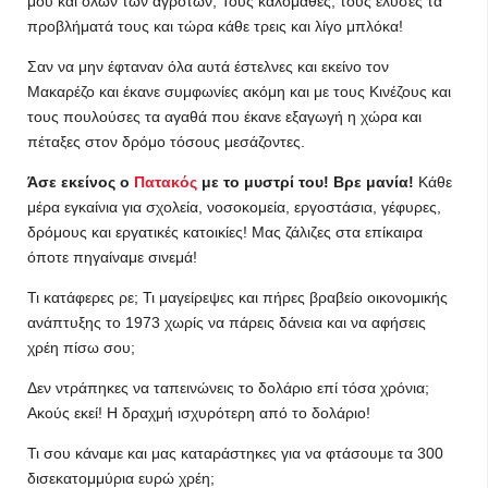
μου και όλων των αγροτών; Τους καλόμαθες, τους έλυσες τα
προβλήματά τους και τώρα κάθε τρεις και λίγο μπλόκα!
Σαν να μην έφταναν όλα αυτά έστελνες και εκείνο τον
Μακαρέζο και έκανε συμφωνίες ακόμη και με τους Κινέζους και
τους πουλούσες τα αγαθά που έκανε εξαγωγή η χώρα και
πέταξες στον δρόμο τόσους μεσάζοντες.
Άσε εκείνος ο
Πατακός
με το μυστρί του! Βρε μανία!
Κάθε
μέρα εγκαίνια για σχολεία, νοσοκομεία, εργοστάσια, γέφυρες,
δρόμους και εργατικές κατοικίες! Μας ζάλιζες στα επίκαιρα
όποτε πηγαίναμε σινεμά!
Τι κατάφερες ρε; Τι μαγείρεψες και πήρες βραβείο οικονομικής
ανάπτυξης το 1973 χωρίς να πάρεις δάνεια και να αφήσεις
χρέη πίσω σου;
Δεν ντράπηκες να ταπεινώνεις το δολάριο επί τόσα χρόνια;
Ακούς εκεί! Η δραχμή ισχυρότερη από το δολάριο!
Τι σου κάναμε και μας καταράστηκες για να φτάσουμε τα 300
δισεκατομμύρια ευρώ χρέη;