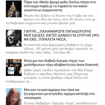
Πάρα την «θεϊκή» βροχή ορδες δούλοι πήγαν στο
σύνταγμα παρέα με τα παράσιτα του κακού
γνωστοί ως κομμουνιστες
Μυαλο δεν βαζουν οι δουλοι του Γιαχβε και των
φυλων του εδω και πανω απο 20 αιωνες ουτε με
τα διαβολικα κομμουνιστικα μπολια εβαλαν μαλ...
ΓΙΑΤΙ ΡΕ ....ΠΑΛΙΑΝΘΡΩΠΕ ΠΑΠΑΔΟΠΟΥΛΕ
ΜΟΥ ΕΔΩΣΕΣ 20ΕΤΕΣ ΔΑΝΕΙΟ ΓΙΑ ΣΠΙΤΙ ΜΕ ΟΡΟ
ΝΑ ΕΧΕΙ ...ΤΟΥΑΛΕΤΑ ΜΕΣΑ;
Η επιστολή ενός Δημοκράτη,διαβάστε το μέχρι
τέλους...40 χρόνια μετά και ακόμα τυραννάς τα ....
καημένα παιδιά της νέας τάξης. Γιατί βρε άθ...
Άλλη μια που διάβαζε έγκυρες πήγες των
μισάνθρωπων πήγε αδιάβαστη ενώ έκανε διακοπές
Δηθεν βαρύ πένθος προκάλεσε στα Νέα Στύρα
Ευβοίας ο αιφνίδιος θάνατος μιας 56χρονης
γυναίκας, η οποία βρέθηκε νεκρή δίπλα στο
σταθμευμένο αυ...
Μια απο τα εκατομμύρια που πανε και
ζευγαρωνουν με κτηνώδες αγρίμια κατέληξε στο
νοσοκομείο
Επισης διαβαζουν "έγκυρες πήγες" μισάνθρωπων