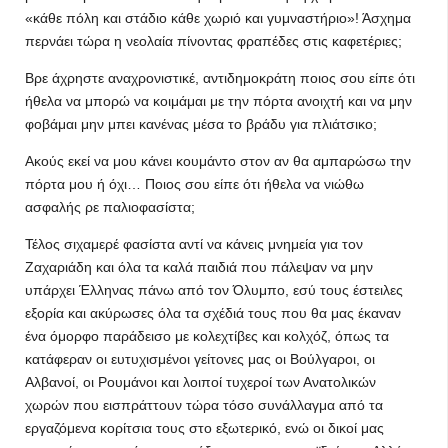
«κάθε πόλη και στάδιο κάθε χωριό και γυμναστήριο»! Άσχημα
περνάει τώρα η νεολαία πίνοντας φραπέδες στις καφετέριες;
Βρε άχρηστε αναχρονιστικέ, αντιδημοκράτη ποιος σου είπε ότι
ήθελα να μπορώ να κοιμάμαι με την πόρτα ανοιχτή και να μην
φοβάμαι μην μπει κανένας μέσα το βράδυ για πλιάτσικο;
Ακούς εκεί να μου κάνει κουμάντο στον αν θα αμπαρώσω την
πόρτα μου ή όχι… Ποιος σου είπε ότι ήθελα να νιώθω
ασφαλής ρε παλιοφασίστα;
Τέλος σιχαμερέ φασίστα αντί να κάνεις μνημεία για τον
Ζαχαριάδη και όλα τα καλά παιδιά που πάλεψαν να μην
υπάρχει Έλληνας πάνω από τον Όλυμπο, εσύ τους έστειλες
εξορία και ακύρωσες όλα τα σχέδιά τους που θα μας έκαναν
ένα όμορφο παράδεισο με κολεχτίβες και κολχόζ, όπως τα
κατάφεραν οι ευτυχισμένοι γείτονες μας οι Βούλγαροι, οι
Αλβανοί, οι Ρουμάνοι και λοιποί τυχεροί των Ανατολικών
χωρών που εισπράττουν τώρα τόσο συνάλλαγμα από τα
εργαζόμενα κορίτσια τους στο εξωτερικό, ενώ οι δικοί μας