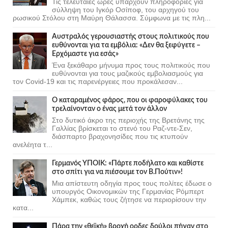
Τις τελευταίες ώρες υπάρχουν πληροφορίες για
σύλληψη του Ιγκόρ Οσίποφ, του αρχηγού του
ρωσικού Στόλου στη Μαύρη Θάλασσα. Σύμφωνα με τις πλη...
Αυστραλός γερουσιαστής στους πολιτικούς που
ευθύνονται για τα εμβόλια: «Δεν θα ξεφύγετε –
Ερχόμαστε για εσάς»
Ένα ξεκάθαρο μήνυμα προς τους πολιτικούς που
ευθύνονται για τους μαζικούς εμβολιασμούς για
τον Covid-19 και τις παρενέργειες που προκάλεσαν...
Ο καταραμένος φάρος, που οι φαροφύλακες του
τρελαίνονταν ο ένας μετά τον άλλον
Στο δυτικό άκρο της περιοχής της Βρετάνης της
Γαλλίας βρίσκεται το στενό του Ραζ-ντε-Σεν,
διάσπαρτο βραχονησίδες που τις κτυπούν
ανελέητα τ...
Γερμανός ΥΠΟΙΚ: «Πάρτε ποδήλατο και καθίστε
στο σπίτι για να πιέσουμε τον Β.Πούτιν»!
Μια απίστευτη οδηγία προς τους πολίτες έδωσε ο
υπουργός Οικονομικών της Γερμανίας Ρόμπερτ
Χάμπεκ, καθώς τους ζήτησε να περιορίσουν την
κατα...
Πάρα την «θεϊκή» βροχή ορδες δούλοι πήγαν στο