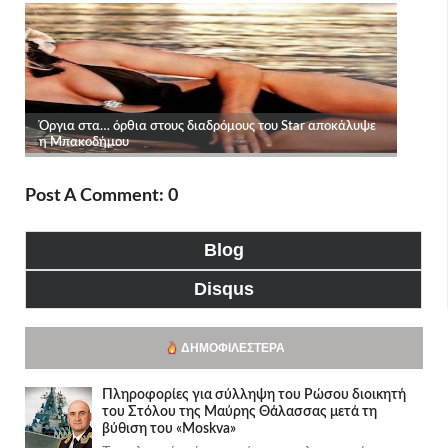
Post A Comment: 0
Blog
Disqus
ΔΗΜΟΦΙΛΈΣΤΕΡΑ
Πληροφορίες για σύλληψη του Ρώσου διοικητή
του Στόλου της Mαύρης Θάλασσας μετά τη
βύθιση του «Moskva»