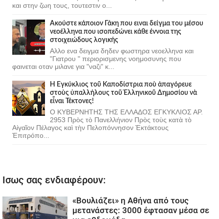
και στην ζωη τους, τουτεστιν ο...
Ακούστε κάποιον Γάκη που ειναι δείγμα του μέσου
νεοέλληνα που ισοπεδώνει κάθε έννοια της
στοιχειώδους λογικής
Αλλο ενα δειγμα δηδεν φωστηρα νεοελληνα και
"Γιατρου " περιορισμενης νοημοσυνης που
φαινεται οταν μιλανε για "ναζι" κ...
Ἡ Ἐγκύκλιος τοῦ Καποδίστρια ποὺ ἀπαγόρευε
στοὺς ὑπαλλήλους τοῦ Ἑλληνικοῦ Δημοσίου νὰ
εἶναι Τέκτονες!
Ο ΚΥΒΕΡΝΗΤΗΣ ΤΗΣ ΕΛΛΑΔΟΣ ΕΓΚΥΚΛΙΟΣ ΑΡ.
2953 Πρὸς τὸ Πανελλήνιον Πρὸς τοὺς κατὰ τὸ
Αἰγαῖον Πέλαγος καὶ τὴν Πελοπόννησον Ἐκτάκτους
Ἐπιτρόπο...