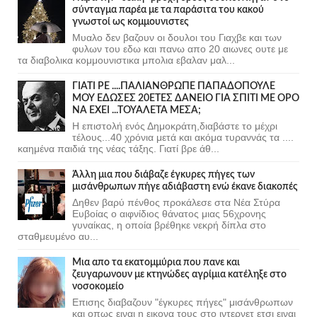
σύνταγμα παρέα με τα παράσιτα του κακού
γνωστοί ως κομμουνιστες
Μυαλο δεν βαζουν οι δουλοι του Γιαχβε και των
φυλων του εδω και πανω απο 20 αιωνες ουτε με
τα διαβολικα κομμουνιστικα μπολια εβαλαν μαλ...
ΓΙΑΤΙ ΡΕ ....ΠΑΛΙΑΝΘΡΩΠΕ ΠΑΠΑΔΟΠΟΥΛΕ
ΜΟΥ ΕΔΩΣΕΣ 20ΕΤΕΣ ΔΑΝΕΙΟ ΓΙΑ ΣΠΙΤΙ ΜΕ ΟΡΟ
ΝΑ ΕΧΕΙ ...ΤΟΥΑΛΕΤΑ ΜΕΣΑ;
Η επιστολή ενός Δημοκράτη,διαβάστε το μέχρι
τέλους...40 χρόνια μετά και ακόμα τυραννάς τα ....
καημένα παιδιά της νέας τάξης. Γιατί βρε άθ...
Άλλη μια που διάβαζε έγκυρες πήγες των
μισάνθρωπων πήγε αδιάβαστη ενώ έκανε διακοπές
Δηθεν βαρύ πένθος προκάλεσε στα Νέα Στύρα
Ευβοίας ο αιφνίδιος θάνατος μιας 56χρονης
γυναίκας, η οποία βρέθηκε νεκρή δίπλα στο
σταθμευμένο αυ...
Μια απο τα εκατομμύρια που πανε και
ζευγαρωνουν με κτηνώδες αγρίμια κατέληξε στο
νοσοκομείο
Επισης διαβαζουν "έγκυρες πήγες" μισάνθρωπων
και οπως ειναι η εικονα τους στο ιντερνετ ετσι ειναι