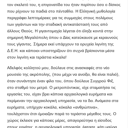
τον σκελετό του, η επιγονατίδα του ήταν περίπου όσο ο δίσκος
που ρίχνουν τα παιδιά στο πένταθλο. Η Ελληνική μυθολογία
περιγράφει λεπτομέρειες για τις συμμαχίες στους πολέμους
των γιγάντων και την σταδιακή αντικατάστασή τους από
άλλους Θεούς. Η γιγαντομαχία λέγεται ότι έληξε κοντά στην
σημερινή Μεγαλόπολη όπου ο Δίας κατεύκαυσε με κεραυνούς
τους γίγαντες. Σήμερα εκεί υπάρχουν τα ορυχεία λιγνίτη της
Δ.Ε.Η. και κάποιοι υποστηρίζουν ότι συχνά βρίσκονται μέσα
στον λιγνίτη και τεράστια κόκαλα!
Αδελφός κολλητού μου, δούλευε στις ανασκαφές στο νέο
μουσείο της ακρόπολης, (που μέχρι να ανοίξει, θα είναι παλιό),
όταν συνάντησε έναν φίλο του, όπου δούλευε Συγγρού Φιξ,
στο σταθμό του μετρό. Ο μετροπόντικας, είχε σταματήσει τις
εργασίες του, είχαν βρει κάποια αρχαιολογικά ευρήματα και
περίμεναν την αρχαιολογική υπηρεσία, να τα δει. Ανάμεσα στα
ευρήματα, υπήρχαν κοκάλα, κόκαλα «ανθρώπινα»,
τουλάχιστον έτσι έμοιαζαν παρά το τεράστιο μέγεθος τους. Ο
χώρος έκλεισε για κάποιες μέρες, απαγορεύτηκε η είσοδος
στους εργάτες, η αρχαιολογική υπηρεσία, έφτασε, κάτι μαύρα