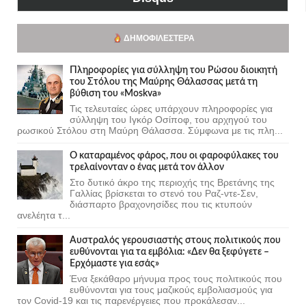
ΔΗΜΟΦΙΛΈΣΤΕΡΑ
Πληροφορίες για σύλληψη του Ρώσου διοικητή
του Στόλου της Mαύρης Θάλασσας μετά τη
βύθιση του «Moskva»
Τις τελευταίες ώρες υπάρχουν πληροφορίες για
σύλληψη του Ιγκόρ Οσίποφ, του αρχηγού του
ρωσικού Στόλου στη Μαύρη Θάλασσα. Σύμφωνα με τις πλη...
Ο καταραμένος φάρος, που οι φαροφύλακες του
τρελαίνονταν ο ένας μετά τον άλλον
Στο δυτικό άκρο της περιοχής της Βρετάνης της
Γαλλίας βρίσκεται το στενό του Ραζ-ντε-Σεν,
διάσπαρτο βραχονησίδες που τις κτυπούν
ανελέητα τ...
Αυστραλός γερουσιαστής στους πολιτικούς που
ευθύνονται για τα εμβόλια: «Δεν θα ξεφύγετε –
Ερχόμαστε για εσάς»
Ένα ξεκάθαρο μήνυμα προς τους πολιτικούς που
ευθύνονται για τους μαζικούς εμβολιασμούς για
τον Covid-19 και τις παρενέργειες που προκάλεσαν...