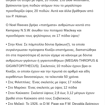
ανήκαν σε άτομο με ύψος 10 πόδια. Στα Blue Mountains,
βρίσκονται ίχνη ποδιών ατόμων που το μεγαλύτερο
προσδιορίζει ύψος 20 ποδών. Αυτά και άλλα βρέθηκαν από
τον P. Holman.
Ο Noel Reeves βρήκε «πατήματα» ανθρώπων κοντά στο
Kempsey N.S.W. άνωθεν του ποταμού Macleay και
προσδιόρισε τους ψηλότερους σε 17 πόδια ύψος!
• Στην Κίνα: Σε πάμπολλα δόντια δράκων(!), τα οποία
συγκέντρωσαν πρόσφατα Κινέζοι επιστήμονες, διαπιστώθηκε
ότι στα περισσότερα εξ αυτών είχαμε να κάνουμε με δόντια
ανθρώπων-γιγάντων ή γιγαντοπιθήκων (MEGAN-THROPUS &
GIGANTOPITHECUS). Σκελετούς 10 ποδών έχουν βρει οι
Κινέζοι, οι οποίοι έχουν και την πρωτιά σε αριθμό και είδη
ευρεθέντων δεινοσαύρων, τα τελευταία 50 χρόνια.
• Στις Φιλιππίνες: Ένας σκελετός με ύψος 17 πόδια
• Στο Μαρόκο: Ένας σκελετός με ύψος 12 πόδια
• Στον Καύκασο: Σκελετοί ύψους 2,8 έως 3,12 μέτρων έχουν
βρεθεί στον Καύκασο από τους Σοβιετικούς.
• Στο Μεξικό: Το 1926, οι D.W. Page και F.W. Devalda βρίσκουν