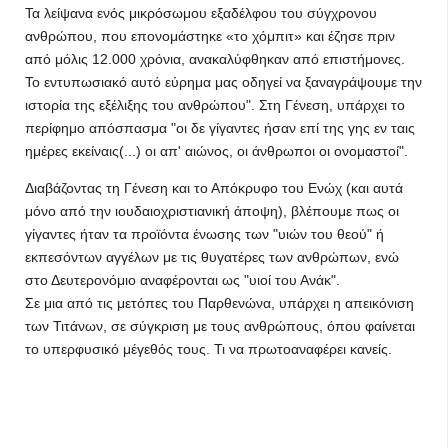
Τα λείψανα ενός μικρόσωμου εξαδέλφου του σύγχρονου
ανθρώπου, που επονομάστηκε «το χόμπιτ» και έζησε πριν
από μόλις 12.000 χρόνια, ανακαλύφθηκαν από επιστήμονες.
Το εντυπωσιακό αυτό εύρημα μας οδηγεί να ξαναγράψουμε την
ιστορία της εξέλιξης του ανθρώπου". Στη Γένεση, υπάρχει το
περίφημο απόσπασμα "οι δε γίγαντες ήσαν επί της γης εν ταις
ημέρες εκείναις(...) οι απ' αιώνος, οι άνθρωποι οι ονομαστοί".
Διαβάζοντας τη Γένεση και το Απόκρυφο του Ενώχ (και αυτά
μόνο από την ιουδαιοχριστιανική άποψη), βλέπουμε πως οι
γίγαντες ήταν τα προϊόντα ένωσης των "υιών του θεού" ή
εκπεσόντων αγγέλων με τις θυγατέρες των ανθρώπων, ενώ
στο Δευτερονόμιο αναφέρονται ως "υιοί του Ανάκ".
Σε μια από τις μετόπες του Παρθενώνα, υπάρχει η απεικόνιση
των Τιτάνων, σε σύγκριση με τους ανθρώπους, όπου φαίνεται
το υπερφυσικό μέγεθός τους. Τι να πρωτοαναφέρει κανείς.