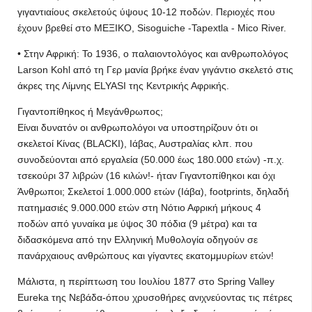
γιγαντιαίους σκελετούς ύψους 10-12 ποδών. Περιοχές που
έχουν βρεθεί στο ΜΕΞΙΚΟ, Sisoguiche -Tapextla - Mico River.
• Στην Αφρική: To 1936, ο παλαιοντολόγος και ανθρωπολόγος
Larson Kohl από τη Γερ μανία βρήκε έναν γιγάντιο σκελετό στις
άκρες της Λίμνης ELYASI της Κεντρικής Αφρικής.
Γιγαντοπίθηκος ή Μεγάνθρωπος;
Είναι δυνατόν οι ανθρωπολόγοι να υποστηρίζουν ότι οι
σκελετοί Κίνας (BLACKI), Ιάβας, Αυστραλίας κλπ. που
συνοδεύονται από εργαλεία (50.000 έως 180.000 ετών) -π.χ.
τσεκούρι 37 λιβρών (16 κιλών!- ήταν Γιγαντοπίθηκοι και όχι
Άνθρωποι; Σκελετοί 1.000.000 ετών (Ιάβα), footprints, δηλαδή
πατημασιές 9.000.000 ετών στη Νότιο Αφρική μήκους 4
ποδών από γυναίκα με ύψος 30 πόδια (9 μέτρα) και τα
διδασκόμενα από την Ελληνική Μυθολογία οδηγούν σε
πανάρχαιους ανθρώπους και γίγαντες εκατομμυρίων ετών!
Μάλιστα, η περίπτωση του Ιουλίου 1877 στο Spring Valley
Eureka της Νεβάδα-όπου χρυσοθήρες ανιχνεύοντας τις πέτρες