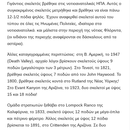
Γιγάντιος σκελετός βρέθηκε στις νοτιοανατολικές ΗΠΑ. Αυτός ο
συγκεκριμένος σκελετός μετρήθηκε και βρέθηκε να είναι πάνω
12-1/2 πόδια ψηλός. Έχουν αναφερθεί σκελετοί αυτού του
τύπου σε όλες τις Ηνωμένες Πολιτείες, ιδιαίτερα στα
νοτιοανατολικά. και μάλιστα στην περιοχή της νότιας Φλόριντα,
(οι ινδιάνοι της περιοχής αναφέρονται σε δάσκαλους από τα
αστέρια).
Άλλες καταγεγραμμένες περιπτώσεις: στη Β. Αμερική, το 1947
(Death Valley), αρχαίο λόγοι βρίσκουν σκελετούς ύψους 9
ποδών (μεγαλύτεροι των 3 μέτρων). Στο Τενεσί, το 1821,
βρέθηκε σκελετός ύψους 7 ποδών από τον John Haywood. To
1800, βρέθηκε σκελετός κοντά στο Rutland της Νέας Υόρκης!
Στο Evant Kanyon της Αριζόνα, το 1923, δυο σκελετοί με ύψος
15 και 18 πόδια!
Ομάδα στρατιωτών ξεθάβει στο Lompock Ranco της
Καλιφόρνια, το 1833, σκελετό ύψους 12 ποδών με μέγα-όπλα
και πέτρινο φέρετρο. Άλλος σκελετός με ύψος 12 πόδια
βρίσκεται το 1891, στο Crittenden της Αριζόνα. Σε δυο