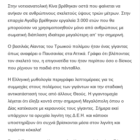
Στην νοτιοανατολική Κίνα βρέθηκαν οστά που φαίνεται να
ανήκαν σε ανθρώπινους σκελετούς ύψους τριών μέτρων. Στην
επαρχία Αγαδίρ βρέθηκαν εργαλεία 3.000 ετών που θα
μπορούσαν να χρησιμοποιηθούν μόνο από ανθρώπους με
σωματική διάπλαση ιδιαίτερα μεγαλύτερη απ' την σημερινή.
Ο βασιλιάς Αίαντας του Τρωικού πολέμου ήταν ένας γίγαντας
όπως αναφέρει ο Παυσανίας στα Αττικά. Γράφει ότι βλέποντας
τον σκελετό του, η επιγονατίδα του ήταν περίπου όσο ο δίσκος
που ρίχνουν τα παιδιά στο πένταθλο.
Η Ελληνική μυθολογία περιγράφει λεπτομέρειες για τις
συμμαχίες στους πολέμους των γιγάντων και την σταδιακή
αντικατάστασή τους από άλλους Θεούς. Η γιγαντομαχία
λέγεται ότι έληξε κοντά στην σημερινή Μεγαλόπολη όπου ο
Δίας κατέκαυσε με κεραυνούς τους γίγαντες. Σήμερα εκεί
υπάρχουν τα ορυχεία λιγνίτη της Δ.Ε.Η. και κάποιοι
υποστηρίζουν ότι συχνά βρίσκονται μέσα στον λιγνίτη και
τεράστια κόκαλα!