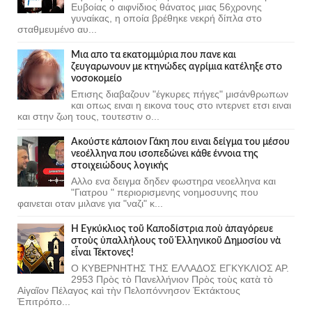
Ευβοίας ο αιφνίδιος θάνατος μιας 56χρονης
γυναίκας, η οποία βρέθηκε νεκρή δίπλα στο
σταθμευμένο αυ...
Μια απο τα εκατομμύρια που πανε και
ζευγαρωνουν με κτηνώδες αγρίμια κατέληξε στο
νοσοκομείο
Επισης διαβαζουν "έγκυρες πήγες" μισάνθρωπων
και οπως ειναι η εικονα τους στο ιντερνετ ετσι ειναι
και στην ζωη τους, τουτεστιν ο...
Ακούστε κάποιον Γάκη που ειναι δείγμα του μέσου
νεοέλληνα που ισοπεδώνει κάθε έννοια της
στοιχειώδους λογικής
Αλλο ενα δειγμα δηδεν φωστηρα νεοελληνα και
"Γιατρου " περιορισμενης νοημοσυνης που
φαινεται οταν μιλανε για "ναζι" κ...
Ἡ Ἐγκύκλιος τοῦ Καποδίστρια ποὺ ἀπαγόρευε
στοὺς ὑπαλλήλους τοῦ Ἑλληνικοῦ Δημοσίου νὰ
εἶναι Τέκτονες!
Ο ΚΥΒΕΡΝΗΤΗΣ ΤΗΣ ΕΛΛΑΔΟΣ ΕΓΚΥΚΛΙΟΣ ΑΡ.
2953 Πρὸς τὸ Πανελλήνιον Πρὸς τοὺς κατὰ τὸ
Αἰγαῖον Πέλαγος καὶ τὴν Πελοπόννησον Ἐκτάκτους
Ἐπιτρόπο...