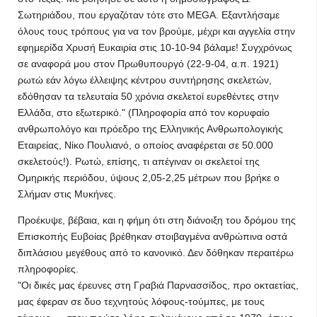
Σωτηριάδου, που εργαζόταν τότε στο MEGA. Εξαντλήσαμε
όλους τους τρόπους για να τον βρούμε, μέχρι και αγγελία στην
εφημερίδα Χρυσή Ευκαιρία στις 10-10-94 βάλαμε! Συγχρόνως
σε αναφορά μου στον Πρωθυπουργό (22-9-04, α.π. 1921)
ρωτώ εάν λόγω έλλειψης κέντρου συντήρησης σκελετών,
εδόθησαν τα τελευταία 50 χρόνια σκελετοί ευρεθέντες στην
Ελλάδα, στο εξωτερικό." (Πληροφορία από τον κορυφαίο
ανθρωπολόγο και πρόεδρο της Ελληνικής Ανθρωπολογικής
Εταιρείας, Νίκο Πουλιανό, ο οποίος αναφέρεται σε 50.000
σκελετούς!). Ρωτώ, επίσης, τι απέγιναν οι σκελετοί της
Ομηρικής περιόδου, ύψους 2,05-2,25 μέτρων που βρήκε ο
Σλήμαν στις Μυκήνες.
Προέκυψε, βέβαια, και η φήμη ότι στη διάνοιξη του δρόμου της
Επισκοπής Ευβοίας βρέθηκαν στοιβαγμένα ανθρώπινα οστά
διπλάσιου μεγέθους από το κανονικό. Δεν δόθηκαν περαιτέρω
πληροφορίες.
"Οι δικές μας έρευνες στη Γραβιά Παρνασσίδος, προ οκταετίας,
μας έφεραν σε δυο τεχνητούς λόφους-τούμπες, με τους