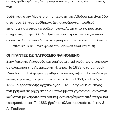
ούτος ήλθεν ήδη εις διαπραγματεύσεις μετά της διευθύνσεως
του..."
Βρέθηκαν στην Αίγυπτο στην περιοχή της Αβύδου και είναι δύο
από τους 27 που βρέθηκαν. Δεν αναφέρονται πουθενά
επίσημα γιατί υπάρχει φοβερή συγκάλυψη από τις μυστικές
υπηρεσίες. Στην Ελλάδα βρέθηκαν οι περισσότεροι γιγάντιοι
σκελετοί. Όμως και εδώ έπεσε μαύρο σύννεφο σιωπής. Από τις
......σπάνιες, κλεμμένες φωτό των ειδικών είναι και αυτή.
ΟΙ ΓΙΓΑΝΤΕΣ ΩΣ ΠΑΓΚΟΣΜΙΟ ΦΑΙΝΟΜΕΝΟ
Στην Αμερική: Αναφορές και ευρήματα περί γιγάντων υπάρχουν
σε ολόκληρη την Αμερικανική Ήπειρο. Το 1833, στο Lanpock
Rancho της Καλιφόρνια βρέθηκε σκελετός ύψους 12 ποδών με
κοίλες σφαίρες, πέτρινα τσεκούρια κτλ. Το 1850, το 1875, το
1882, ο ερασιτέχνης αρχαιολόγος F. Μ. Fetty και η σύζυγος
του βρήκαν σε ρηχή σπηλιά υπολείμματα γιγαντιαίου σκελετού
καθιστού με χειροποίητα αντικείμενα-κτερίσματα από πέτρα και
τσακμακόπετρα. Το 1883 βρέθηκε άλλος σκελετός από τον J.
A. Faulkner.