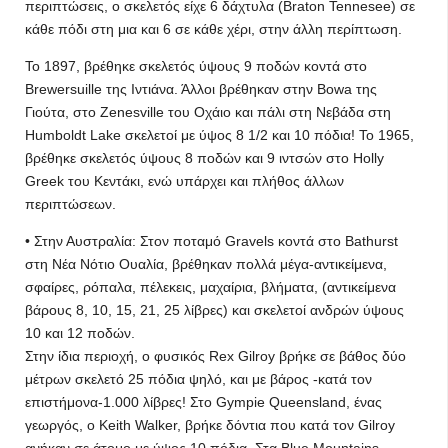
περιπτώσεις, ο σκελετός είχε 6 δάχτυλα (Braton Tennesee) σε
κάθε πόδι στη μια και 6 σε κάθε χέρι, στην άλλη περίπτωση.
Το 1897, βρέθηκε σκελετός ύψους 9 ποδών κοντά στο
Brewersuille της Ιντιάνα. Άλλοι βρέθηκαν στην Bowa της
Γιούτα, στο Zenesville του Οχάιο και πάλι στη Νεβάδα στη
Humboldt Lake σκελετοί με ύψος 8 1/2 και 10 πόδια! Το 1965,
βρέθηκε σκελετός ύψους 8 ποδών και 9 ιντσών στο Holly
Greek του Κεντάκι, ενώ υπάρχει και πλήθος άλλων
περιπτώσεων.
• Στην Αυστραλία: Στον ποταμό Gravels κοντά στο Bathurst
στη Νέα Νότιο Ουαλία, βρέθηκαν πολλά μέγα-αντικείμενα,
σφαίρες, ρόπαλα, πέλεκεις, μαχαίρια, βλήματα, (αντικείμενα
βάρους 8, 10, 15, 21, 25 λίβρες) και σκελετοί ανδρών ύψους
10 και 12 ποδών.
Στην ίδια περιοχή, ο φυσικός Rex Gilroy βρήκε σε βάθος δύο
μέτρων σκελετό 25 πόδια ψηλό, και με βάρος -κατά τον
επιστήμονα-1.000 λίβρες! Στο Gympie Queensland, ένας
γεωργός, ο Keith Walker, βρήκε δόντια που κατά τον Gilroy