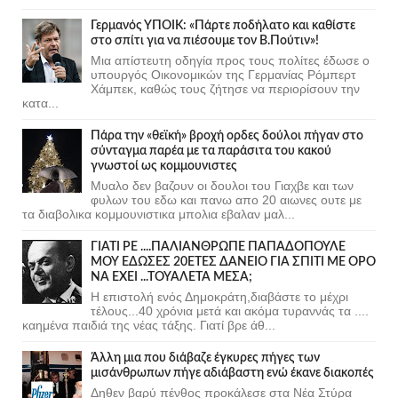
Γερμανός ΥΠΟΙΚ: «Πάρτε ποδήλατο και καθίστε
στο σπίτι για να πιέσουμε τον Β.Πούτιν»!
Μια απίστευτη οδηγία προς τους πολίτες έδωσε ο
υπουργός Οικονομικών της Γερμανίας Ρόμπερτ
Χάμπεκ, καθώς τους ζήτησε να περιορίσουν την
κατα...
Πάρα την «θεϊκή» βροχή ορδες δούλοι πήγαν στο
σύνταγμα παρέα με τα παράσιτα του κακού
γνωστοί ως κομμουνιστες
Μυαλο δεν βαζουν οι δουλοι του Γιαχβε και των
φυλων του εδω και πανω απο 20 αιωνες ουτε με
τα διαβολικα κομμουνιστικα μπολια εβαλαν μαλ...
ΓΙΑΤΙ ΡΕ ....ΠΑΛΙΑΝΘΡΩΠΕ ΠΑΠΑΔΟΠΟΥΛΕ
ΜΟΥ ΕΔΩΣΕΣ 20ΕΤΕΣ ΔΑΝΕΙΟ ΓΙΑ ΣΠΙΤΙ ΜΕ ΟΡΟ
ΝΑ ΕΧΕΙ ...ΤΟΥΑΛΕΤΑ ΜΕΣΑ;
Η επιστολή ενός Δημοκράτη,διαβάστε το μέχρι
τέλους...40 χρόνια μετά και ακόμα τυραννάς τα ....
καημένα παιδιά της νέας τάξης. Γιατί βρε άθ...
Άλλη μια που διάβαζε έγκυρες πήγες των
μισάνθρωπων πήγε αδιάβαστη ενώ έκανε διακοπές
Δηθεν βαρύ πένθος προκάλεσε στα Νέα Στύρα