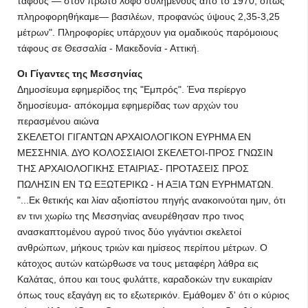
τάφους — στον πρώτο λόφο συλημένους από το 1970, όπως
πληροφορηθήκαμε— βασιλέων, προφανώς ύψους 2,35-3,25
μέτρων". Πληροφορίες υπάρχουν για ομαδικούς παρόμοιους
τάφους σε Θεσσαλία - Μακεδονία - Αττική.
Οι Γίγαντες της Μεσσηνίας
Δημοσίευμα εφημερίδος της "Εμπρός". Ένα περίεργο
δημοσίευμα- απόκομμα εφημερίδας των αρχών του
περασμένου αιώνα
ΣΚΕΛΕΤΟΙ ΓΙΓΑΝΤΩΝ ΑΡΧΑΙΟΛΟΓΙΚΟΝ ΕΥΡΗΜΑ ΕΝ
ΜΕΣΣΗΝΙΑ. ΔΥΟ ΚΟΛΟΣΣΙΑΙΟΙ ΣΚΕΛΕΤΟΙ-ΠΡΟΣ ΓΝΩΣΙΝ
ΤΗΣ ΑΡΧΑΙΟΛΟΓΙΚΗΣ ΕΤΑΙΡΙΑΣ- ΠΡΟΤΑΣΕΙΣ ΠΡΟΣ
ΠΩΛΗΣΙΝ ΕΝ ΤΩ ΕΞΩΤΕΡΙΚΩ - Η ΑΞΙΑ ΤΩΝ ΕΥΡΗΜΑΤΩΝ.
"...Εκ θετικής και λίαν αξιοπίστου πηγής ανακοινούται ημιν, ότι
εν τινι χωρίω της Μεσσηνίας ανευρέθησαν προ τινος
ανασκαπτομένου αγρού τινος δύο γιγάντιοι σκελετοί
ανθρώπων, μήκους τριών και ημίσεος περίπου μέτρων. Ο
κάτοχος αυτών κατώρθωσε να τους μεταφέρη λάθρα εις
Καλάτας, όπου και τους φυλάττε, καραδοκών την ευκαιρίαν
όπως τους εξαγάγη εις το εξωτερικόν. Εμάθομεν δ' ότι ο κύριος