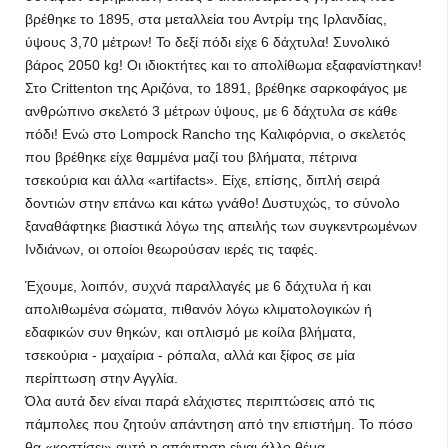
βρέθηκε το 1895, στα μεταλλεία του Αντρίμ της Ιρλανδίας,
ύψους 3,70 μέτρων! Το δεξί πόδι είχε 6 δάχτυλα! Συνολικό
βάρος 2050 kg! Οι ιδιοκτήτες και το απολίθωμα εξαφανίστηκαν!
Στο Crittenton της Αριζόνα, το 1891, βρέθηκε σαρκοφάγος με
ανθρώπινο σκελετό 3 μέτρων ύψους, με 6 δάχτυλα σε κάθε
πόδι! Ενώ στο Lompock Rancho της Καλιφόρνια, ο σκελετός
που βρέθηκε είχε θαμμένα μαζί του βλήματα, πέτρινα
τσεκούρια και άλλα «artifacts». Είχε, επίσης, διπλή σειρά
δοντιών στην επάνω και κάτω γνάθο! Δυστυχώς, το σύνολο
ξαναθάφτηκε βιαστικά λόγω της απειλής των συγκεντρωμένων
Ινδιάνων, οι οποίοι θεωρούσαν ιερές τις ταφές.
Έχουμε, λοιπόν, συχνά παραλλαγές με 6 δάχτυλα ή και
απολιθωμένα σώματα, πιθανόν λόγω κλιματολογικών ή
εδαφικών συν θηκών, και οπλισμό με κοίλα βλήματα,
τσεκούρια - μαχαίρια - ρόπαλα, αλλά και ξίφος σε μία
περίπτωση στην Αγγλία.
Όλα αυτά δεν είναι παρά ελάχιστες περιπτώσεις από τις
πάμπολες που ζητούν απάντηση από την επιστήμη. Το πόσο
θα «κοστίσει» αυτή η απάντηση είναι άλλο θέμα...