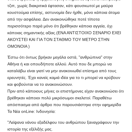
τζιπ, χωρίς διακριτικά έφτασαν, κάτι φουσκωτοί με μαύρα
κουστούμια επίσης, αστυνομία δεν ήρθε, μόνο κάποια άτομα
από την ασφάλεια. Δεν ανακοινώθηκε ποτέ τίποτα
περισσότερο παρά μόνο ότι βρέθηκαν κάποια αγγεία, όχι
κάποιας σημαντικής αξίας.(ΕΝΑ ΑΝΤΙΣΤΟΙΧΟ ΣΕΝΑΡΙΟ ΕΧΕΙ
ΑΚΟΥΣΤΕΙ ΚΑΙ ΓΙΑ ΤΟΝ ΣΤΑΘΜΟ ΤΟΥ ΜΕΤΡΟ ΣΤΗΝ
ΟΜΟΝΟΙΑ )
Έστω ότι όντως βρήκαν μεγάλα οστά, "ανθρώπινα" στην
Αθήνα ή και οπουδήποτε αλλού. Αυτό που δε μπορώ να
καταλάβω είναι γιατί να μην ανακοινωθεί επίσημα από τους
ερευνητές. Έχει κανείς καμιά ιδέα για το τι μπορεί να κρύβουν
και φοβούνται να το ανακοινώσουν.
Πριν από κάποιους μήνες οι επιστήμονες είχαν ανακοινώσει ότι
βρέθηκαν κάποιοι πολύ μικρόσωμοι σκελετοί. Παραθέτω
απόσπασμα από άρθρο που παρουσιάστηκε στην εφημερίδα
Τα Νέα onLine: Iνδονησία:
"Λείψανα νάνου εξαδέλφου του ανθρώπου ξαναγράφουν την
ιστορία της εξέλιξής μας.