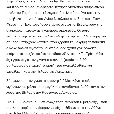
Στην Ύδρα, στο σπήλαιο του Αγ. Κυπριανού (μετά το Ζάστανι
και πριν το Μώλο) αναφέρεται ύπαρξη γιγάντιου ανθρώπινου
σκελετού.Παρόμοια οστά λέγεται ότι είναι θαμμένα και στον
περίβολο του ναού του Αγίου Νικολάου στις Σπέτσες. Στον
Φενεό της Πελοποννήσου επίσης οι ντόπιοι βεβαιώνουν την
ανακάλυψη τάφων με γιγάντιους σκελετούς. Οι τάφοι
καταστράφηκαν και οι σκελετοί εξαφανίστηκαν, αλλά ακόμη και
σήμερα υπάρχουν κάτοικοι που ξέρουν την ακριβή τοποθεσία
άλλων τάφων γιγάντων, οι οποίοι δεν έχουν γίνει γνωστοί
ακόμη στις αρχές, οπότε και «διασώζονται»...• Το Τρίτο Μάτι
έχει γράψει για τον γιγάντιο σκελετό (περίπου 2,20 μ.
διπλωμένος σε ταφική σχάση) που ανακαλύφθηκε και
ξαναθάφτηκε στην Πελάνα της Λακωνίας.
Σύμφωνα με τον γνωστό ερευνητή Γ.Μπαλάνο, σκελετοί
γιγάντων και μάλιστα με μεγάλους κυνόδοντες βρέθηκαν στον
λόφο της Βίγλας στην Καστάνιτσα Αρκαδίας.
"Το 1993 βρισκόμουν σε αναζήτηση σκελετού 6 μέτρων(!), που
οι πληροφορίες τον έφεραν να είχε ταξιδέψει από την Αθήνα
στο Τέξας! Με βοήθησε σε αυτό η δημοσιογράφος Δ.