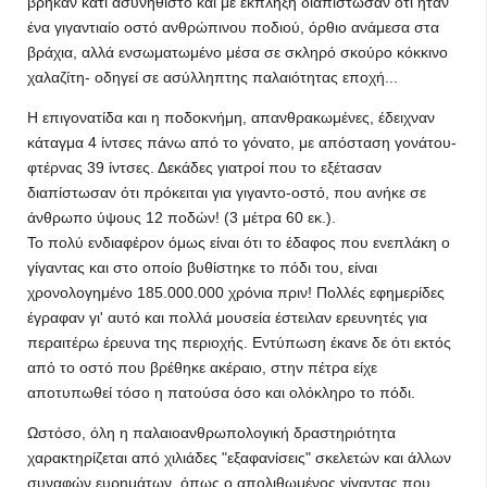
βρήκαν κάτι ασυνήθιστο και με έκπληξη διαπίστωσαν ότι ήταν
ένα γιγαντιαίο οστό ανθρώπινου ποδιού, όρθιο ανάμεσα στα
βράχια, αλλά ενσωματωμένο μέσα σε σκληρό σκούρο κόκκινο
χαλαζίτη- οδηγεί σε ασύλληπτης παλαιότητας εποχή...
Η επιγονατίδα και η ποδοκνήμη, απανθρακωμένες, έδειχναν
κάταγμα 4 ίντσες πάνω από το γόνατο, με απόσταση γονάτου-
φτέρνας 39 ίντσες. Δεκάδες γιατροί που το εξέτασαν
διαπίστωσαν ότι πρόκειται για γιγαντο-οστό, που ανήκε σε
άνθρωπο ύψους 12 ποδών! (3 μέτρα 60 εκ.).
Το πολύ ενδιαφέρον όμως είναι ότι το έδαφος που ενεπλάκη ο
γίγαντας και στο οποίο βυθίστηκε το πόδι του, είναι
χρονολογημένο 185.000.000 χρόνια πριν! Πολλές εφημερίδες
έγραφαν γι' αυτό και πολλά μουσεία έστειλαν ερευνητές για
περαιτέρω έρευνα της περιοχής. Εντύπωση έκανε δε ότι εκτός
από το οστό που βρέθηκε ακέραιο, στην πέτρα είχε
αποτυπωθεί τόσο η πατούσα όσο και ολόκληρο το πόδι.
Ωστόσο, όλη η παλαιοανθρωπολογική δραστηριότητα
χαρακτηρίζεται από χιλιάδες "εξαφανίσεις" σκελετών και άλλων
συναφών ευρημάτων, όπως ο απολιθωμένος γίγαντας που