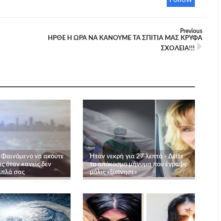
Previous
ΗΡΘΕ Η ΩΡΑ ΝΑ ΚΑΝΟΥΜΕ ΤΑ ΣΠΙΤΙΑ ΜΑΣ ΚΡΥΦΑ
ΣΧΟΛΕΙΑ!!!
ο Φαινόμενο να ακούτε
Ήταν νεκρή για 27 λεπτά - Δείτε
ς όταν κανείς δεν
το απόκοσμο μήνυμα που έγραψε
ιπλά σας
μόλις «ξύπνησε»