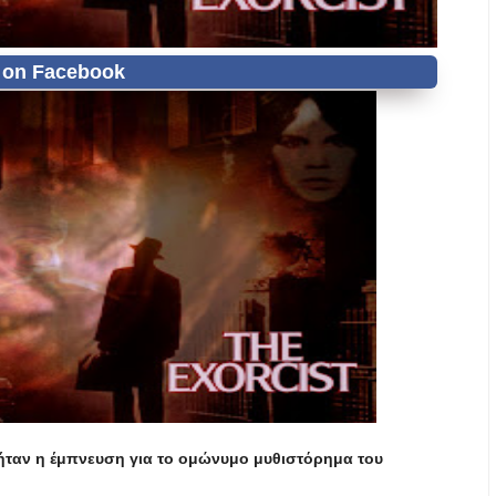
υ ήταν η έμπνευση για το ομώνυμο μυθιστόρημα του