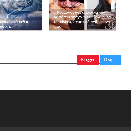
Ο Ρουμάνος που αποκαλεί τον
εαυτό του απόγονο του Δράκουλα
ογενετικά πεδία,
και πίνει πραγματικά ανθρώπινο
σική...
αίμα !
Blogger
Disqus