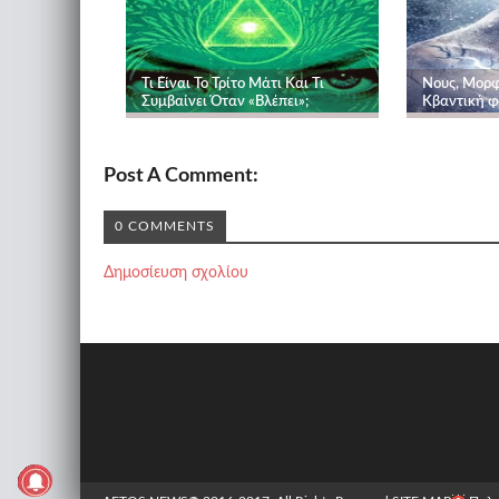
Τι Είναι Το Τρίτο Μάτι Και Τι
Νους, Μορφ
Συμβαίνει Όταν «Βλέπει»;
Κβαντική φυ
Post A Comment:
0 COMMENTS
Δημοσίευση σχολίου