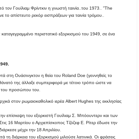
ό τον Γουίλιαμ Φρίντκιν η γνωστή ταινία..του 1973.. "The
κανε το απίστευτο ρεκόρ εισπράξεων για ταινία τρόμου..
να καταγεγραμμένο περιστατικό εξορκισμού του 1949, σε ένα
949.
ντά στη Ουάσινγκτον η θεία του Roland Doe (γεννηθείς το
άνατό της άλλαξε συμπεριφορά με τέτοιο τρόπο ώστε να
χο του προσώπου του.
ρχικά στον ρωμαιοκαθολικό ιερέα Albert Hughes της εκκλησίας
ην επίσκεψη του εξορκιστή Γουίλιαμ Σ. Μπόουντερν και των
Στις 16 Μαρτίου ο Αρχιεπίσκοπος Τζόζεφ Ε. Ρίτερ έδωσε την
ιάρκεσε μέχρι την 18 Απριλίου.
τά τη διάρκεια του εξορκισμού μιλούσε λατινικά. Οι φράσεις