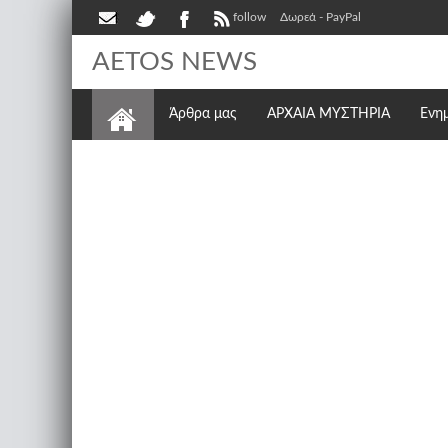
follow
Δωρεά - PayPal
AETOS NEWS
Άρθρα μας
ΑΡΧΑΙΑ ΜΥΣΤΗΡΙΑ
Ενη