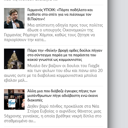
Γερμανός ΥΠΟΙΚ: «Πάρτε ποδήλατο και
καθίστε στο σπίτι για να πιέσουμε τον
Β.Πούτιν»!
Μια απίστευτη οδηγία προς τους πολίτες
έδωσε ο υπουργός Οικονομικών της
Γερμανίας Ρόμπερτ Χάμπεκ, καθώς τους ζήτησε να
περιορίσουν την κατα...
Πάρα την «θεϊκή» βροχή ορδες δούλοι πήγαν
στο σύνταγμα παρέα με τα παράσιτα του
κακού γνωστοί ως κομμουνιστες
Μυαλο δεν βαζουν οι δουλοι του Γιαχβε
και των φυλων του εδω και πανω απο 20
αιωνες ουτε με τα διαβολικα κομμουνιστικα μπολια
εβαλαν μαλ...
Άλλη μια που διάβαζε έγκυρες πήγες των
μισάνθρωπων πήγε αδιάβαστη ενώ έκανε
διακοπές
Δηθεν βαρύ πένθος προκάλεσε στα Νέα
Στύρα Ευβοίας ο αιφνίδιος θάνατος μιας
56χρονης γυναίκας, η οποία βρέθηκε νεκρή δίπλα στο
σταθμευμένο αυ...