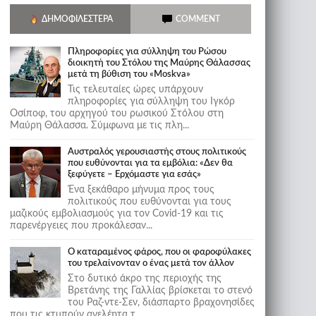
ΔΗΜΟΦΙΛΈΣΤΕΡΑ
COMMENT
Πληροφορίες για σύλληψη του Ρώσου
διοικητή του Στόλου της Mαύρης Θάλασσας
μετά τη βύθιση του «Moskva»
Τις τελευταίες ώρες υπάρχουν
πληροφορίες για σύλληψη του Ιγκόρ
Οσίποφ, του αρχηγού του ρωσικού Στόλου στη
Μαύρη Θάλασσα. Σύμφωνα με τις πλη...
Αυστραλός γερουσιαστής στους πολιτικούς
που ευθύνονται για τα εμβόλια: «Δεν θα
ξεφύγετε – Ερχόμαστε για εσάς»
Ένα ξεκάθαρο μήνυμα προς τους
πολιτικούς που ευθύνονται για τους
μαζικούς εμβολιασμούς για τον Covid-19 και τις
παρενέργειες που προκάλεσαν...
Ο καταραμένος φάρος, που οι φαροφύλακες
του τρελαίνονταν ο ένας μετά τον άλλον
Στο δυτικό άκρο της περιοχής της
Βρετάνης της Γαλλίας βρίσκεται το στενό
του Ραζ-ντε-Σεν, διάσπαρτο βραχονησίδες
που τις κτυπούν ανελέητα τ...