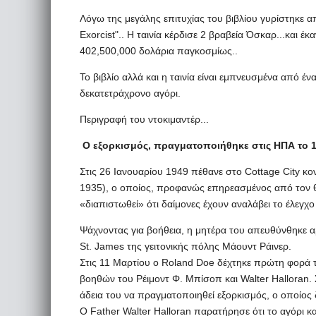
Λόγω της μεγάλης επιτυχίας του βιβλίου γυρίστηκε απ
Exorcist".. Η ταινία κέρδισε 2 βραβεία Όσκαρ...και έ
402,500,000 δολάρια παγκοσμίως..
Το βιβλίο αλλά και η ταινία είναι εμπνευσμένα από έ
δεκατετράχρονο αγόρι.
Περιγραφή του ντοκιμαντέρ...
Ο εξορκισμός, πραγματοποιήθηκε στις ΗΠΑ το 1
Στις 26 Ιανουαρίου 1949 πέθανε στο Cottage City κο
1935), ο οποίος, προφανώς επηρεασμένος από τον θ
«διαπιστωθεί» ότι δαίμονες έχουν αναλάβει το έλεγ
Ψάχνοντας για βοήθεια, η μητέρα του απευθύνθηκε α
St. James της γειτονικής πόλης Μάουντ Ράινερ.
Στις 11 Μαρτίου ο Roland Doe δέχτηκε πρώτη φορά τ
βοηθών του Ρέιμοντ Φ. Μπίσοπ και Walter Halloran. 
άδεια του να πραγματοποιηθεί εξορκισμός, ο οποίος δ
Ο Father Walter Halloran παρατήρησε ότι το αγόρι κα