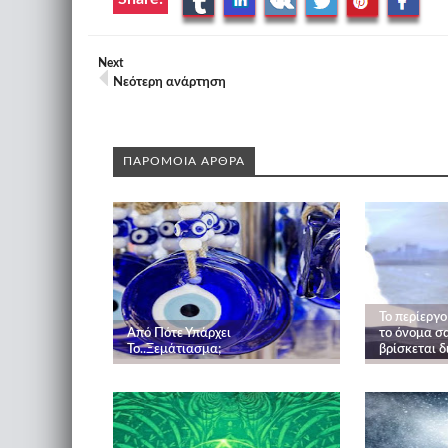
Next
Νεότερη ανάρτηση
ΠΑΡΟΜΟΙΑ ΑΡΘΡΑ
Το περίεργ
Από Πότε Υπάρχει
το όνομα σα
Το..Ξεμάτιασμα;
βρίσκεται δ