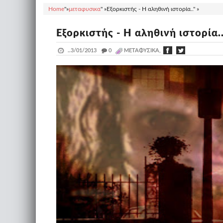
Home
"»
μεταφυσικα
" »
Εξορκιστής - Η αληθινή ιστορία.." »
Εξορκιστής - Η αληθινή ιστορία.
..
3/01/2013
_
0
ΜΕΤΑΦΥΣΙΚΑ,