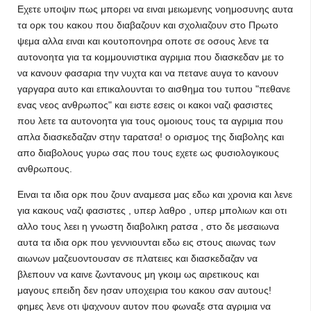
Εχετε υποψιν πως μπορει να ειναι μειωμενης νοημοσυνης αυτα
τα ορκ του κακου που διαβαζουν και σχολιαζουν στο Πρωτο
ψεμα αλλα ειναι και κουτοπονηρα οποτε σε οσους λενε τα
αυτονοητα για τα κομμουνιστικα αγριμια που διασκεδαν με το
να κανουν φασαρια την νυχτα και να πετανε αυγα το κανουν
γαργαρα αυτο και επικαλουνται το αισθημα του τυπου "πεθανε
ενας νεος ανθρωπος" και ειστε εσεις οι κακοι ναζι φασιστες
που λετε τα αυτονοητα για τους ομοιους τους τα αγριμια που
απλα διασκεδαζαν στην ταρατσα! ο ορισμος της διαβολης και
απο διαβολους γυρω σας που τους εχετε ως φυσιολογικους
ανθρωπους.
Ειναι τα ιδια ορκ που ζουν αναμεσα μας εδω και χρονια και λενε
για κακους ναζι φασιστες , υπερ λαθρο , υπερ μπολιων και οτι
αλλο τους λεει η γνωστη διαβολικη ρατσα , στο δε μεσαιωνα
αυτα τα ιδια ορκ που γεννιουνται εδω εις στους αιωνας των
αιωνων μαζευοντουσαν σε πλατειες και διασκεδαζαν να
βλεπουν να καινε ζωντανους μη γκοιμ ως αιρετικους και
μαγους επειδη δεν ησαν υποχειρια του κακου σαν αυτους!
φημες λενε οτι ψαχνουν αυτον που φωναξε στα αγριμια να