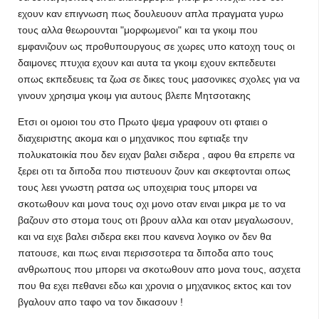
εχουν καν επιγνωση πως δουλευουν απλα πραγματα γυρω
τους αλλα θεωρουνται "μορφωμενοι" και τα γκοιμ που
εμφανιζουν ως προθυπουργους σε χωρες υπο κατοχη τους οι
δαιμονες πτυχια εχουν και αυτα τα γκοιμ εχουν εκπεδευτει
οπως εκπεδευεις τα ζωα σε δικες τους μασονικες σχολες για να
γινουν χρησιμα γκοιμ για αυτους βλεπε Μητσοτακης
Ετσι οι ομοιοι του στο Πρωτο ψεμα γραφουν οτι φταιει ο
διαχειριστης ακομα και ο μηχανικος που εφτιαξε την
πολυκατοικία που δεν ειχαν βαλει σιδερα , αφου θα επρεπε να
ξερει οτι τα διποδα που πιστευουν ζουν και σκεφτονται οπως
τους λεει γνωστη ρατσα ως υποχειρια τους μπορει να
σκοτωθουν και μονα τους οχι μονο οταν ειναι μικρα με το να
βαζουν στο στομα τους οτι βρουν αλλα και οταν μεγαλωσουν,
και να ειχε βαλει σιδερα εκει που κανενα λογικο ον δεν θα
πατουσε, και πως ειναι περισσοτερα τα διποδα απο τους
ανθρωπους που μπορει να σκοτωθουν απο μονα τους, ασχετα
που θα εχει πεθανει εδω και χρονια ο μηχανικος εκτος και τον
βγαλουν απο ταφο να τον δικασουν !