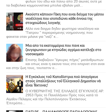
φυλων του εδω και πανω απο 20 αιωνες ουτε με
τα διαβολικα κομμουνιστικα μπολια εβαλαν μαλ...
Ακούστε κάποιον Γάκη που ειναι δείγμα του μέσου
νεοέλληνα που ισοπεδώνει κάθε έννοια της
στοιχειώδους λογικής
Αλλο ενα δειγμα δηδεν φωστηρα νεοελληνα και
"Γιατρου " περιορισμενης νοημοσυνης που
φαινεται οταν μιλανε για "ναζι" κ...
Μια απο τα εκατομμύρια που πανε και
ζευγαρωνουν με κτηνώδες αγρίμια κατέληξε στο
νοσοκομείο
Επισης διαβαζουν "έγκυρες πήγες" μισάνθρωπων
και οπως ειναι η εικονα τους στο ιντερνετ ετσι ειναι
και στην ζωη τους, τουτεστιν ο...
Ἡ Ἐγκύκλιος τοῦ Καποδίστρια ποὺ ἀπαγόρευε
στοὺς ὑπαλλήλους τοῦ Ἑλληνικοῦ Δημοσίου νὰ
εἶναι Τέκτονες!
Ο ΚΥΒΕΡΝΗΤΗΣ ΤΗΣ ΕΛΛΑΔΟΣ ΕΓΚΥΚΛΙΟΣ ΑΡ.
2953 Πρὸς τὸ Πανελλήνιον Πρὸς τοὺς κατὰ τὸ
Αἰγαῖον Πέλαγος καὶ τὴν Πελοπόννησον Ἐκτάκτους
Ἐπιτρόπο...