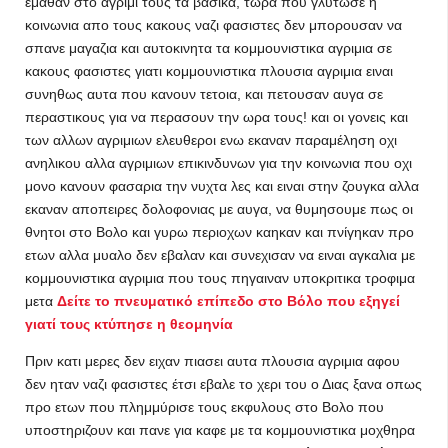
εμαθαν στο αγριμι τους τα βασικα, τωρα που γλυτωσε η
κοινωνια απο τους κακους ναζι φασιστες δεν μπορουσαν να
σπανε μαγαζια και αυτοκινητα τα κομμουνιστικα αγριμια σε
κακους φασιστες γιατι κομμουνιστικα πλουσια αγριμια ειναι
συνηθως αυτα που κανουν τετοια, και πετουσαν αυγα σε
περαστικους για να περασουν την ωρα τους! και οι γονεις και
των αλλων αγριμιων ελευθεροι ενω εκαναν παραμέληση οχι
ανηλικου αλλα αγριμιων επικινδυνων για την κοινωνια που οχι
μονο κανουν φασαρια την νυχτα λες και ειναι στην ζουγκα αλλα
εκαναν αποπειρες δολοφονιας με αυγα, να θυμησουμε πως οι
θνητοι στο Βολο και γυρω περιοχων καηκαν και πνίγηκαν προ
ετων αλλα μυαλο δεν εβαλαν και συνεχισαν να ειναι αγκαλια με
κομμουνιστικα αγριμια που τους πηγαιναν υποκριτικα τροφιμα
μετα
Δείτε το πνευματικό επίπεδο στο Βόλο που εξηγεί
γιατί τους κτύπησε η θεομηνία
Πριν κατι μερες δεν ειχαν πιασει αυτα πλουσια αγριμια αφου
δεν ηταν ναζι φασιστες έτσι εβαλε το χερι του ο Διας ξανα οπως
προ ετων που πλημμύρισε τους εκφυλους στο Βολο που
υποστηριζουν και πανε για καφε με τα κομμουνιστικα μοχθηρα