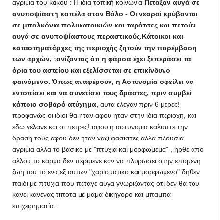
αγριμια του κακου : Η ιδια τοπική κοινωνία
Πέταξαν αυγά σε
ανυποψίαστη κοπέλα στον Βόλο - Οι νεαροί κρύβονται
σε μπαλκόνια πολυκατοικιών και ταράτσες και πετούν
αυγά σε ανυποψίαστους περαστικούς.Κάτοικοι και
καταστηματάρχες της περιοχής ζητούν την παρέμβαση
των αρχών, τονίζοντας ότι η φάρσα έχει ξεπεράσει τα
όρια του αστείου και εξελίσσεται σε επικίνδυνο
φαινόμενο. Όπως αναφέρουν, η Αστυνομία οφείλει να
εντοπίσει και να συνετίσει τους δράστες, πριν συμβεί
κάποιο σοβαρό ατύχημα,
αυτα ελεγαν πριν 6 μερες!
προφανώς οι ιδιοι θα ηταν αφου ηταν στην ιδια περιοχη, και
εδω γελανε και οι πετρες! αφου η αστυνομια καλυπτε την
δραση τους αφου δεν ηταν ναζι φασιστες αλλα πλουσια
αγριμια αλλα το βασικο με "πτυχια και μορφωμεμα" , ηρθε απο
αλλου το καρμα δεν περιμενε καν να πλυρωσει στην επομενη
ζωη του το ενα εξ αυτων "χαρισματικο και μορφωμενο" δηθεν
παιδι με πτυχια που πεταγε αυγα γνωριζοντας οτι δεν θα του
κανει κανενας τιποτα με μαμα δικηγορο και μπαμπα
επιχειρηματία .