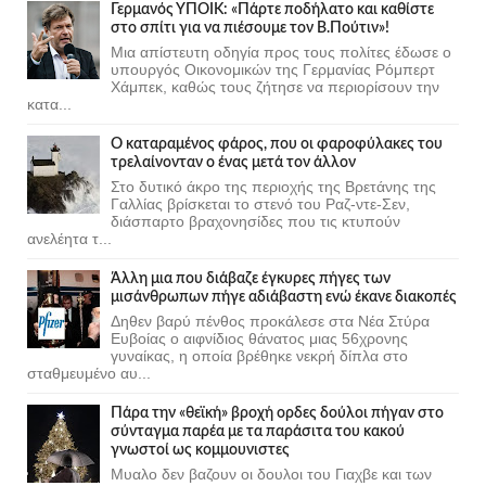
Γερμανός ΥΠΟΙΚ: «Πάρτε ποδήλατο και καθίστε
στο σπίτι για να πιέσουμε τον Β.Πούτιν»!
Μια απίστευτη οδηγία προς τους πολίτες έδωσε ο
υπουργός Οικονομικών της Γερμανίας Ρόμπερτ
Χάμπεκ, καθώς τους ζήτησε να περιορίσουν την
κατα...
Ο καταραμένος φάρος, που οι φαροφύλακες του
τρελαίνονταν ο ένας μετά τον άλλον
Στο δυτικό άκρο της περιοχής της Βρετάνης της
Γαλλίας βρίσκεται το στενό του Ραζ-ντε-Σεν,
διάσπαρτο βραχονησίδες που τις κτυπούν
ανελέητα τ...
Άλλη μια που διάβαζε έγκυρες πήγες των
μισάνθρωπων πήγε αδιάβαστη ενώ έκανε διακοπές
Δηθεν βαρύ πένθος προκάλεσε στα Νέα Στύρα
Ευβοίας ο αιφνίδιος θάνατος μιας 56χρονης
γυναίκας, η οποία βρέθηκε νεκρή δίπλα στο
σταθμευμένο αυ...
Πάρα την «θεϊκή» βροχή ορδες δούλοι πήγαν στο
σύνταγμα παρέα με τα παράσιτα του κακού
γνωστοί ως κομμουνιστες
Μυαλο δεν βαζουν οι δουλοι του Γιαχβε και των