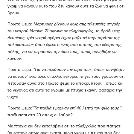
γκοιμ να κανουν αυτο που δεν κανουν ουτε τα ζωα να φανε οτι
βρουν
Πρωτο ψεμα:
Μαρτυρίες ρίχνουν φως στις τελευταίες στιγμές
του νεαρού Ιάσονα. Σύμφωνα με πληροφορίες, το βράδυ της
Δευτέρας, τρία νεαρά αγόρια είχαν μαζευτεί στην ταράτσα της
πολυκατοικίας όπου έμενε ο ένας από αυτούς, στο κέντρο της
πόλης, για να περάσουν την ώρα τους, όπως συνήθιζαν να
κάνουν
.
Πρωτο ψεμα: "
Για να περάσουν την ώρα τους, όπως συνήθιζαν
να κάνουν
" ενω ολες οι αλλες εγκυρες πηγες τους γραφουν οτι
πετουσαν αυγα στο Πρωτο ψεμα το αποκρυπτουν , οπως και
το γεγονος οτι αυτα τα αγριμια με πτυχια εκαναν φασαρια την
νυχτα
Πρωτο ψεμα:"
Τα παιδιά έψαχναν επί 40 λεπτά τον φίλο τους
"
παιδι εισαι στα 20 οπως οι λαθρο?
Με πτυχια και δεν καταλαβενε οτι το πλεξιγκλάς που πάτησε
θα εσπαγε,οπως ειναι εκατομμυρια γκοιμ με πτυχια που δεν