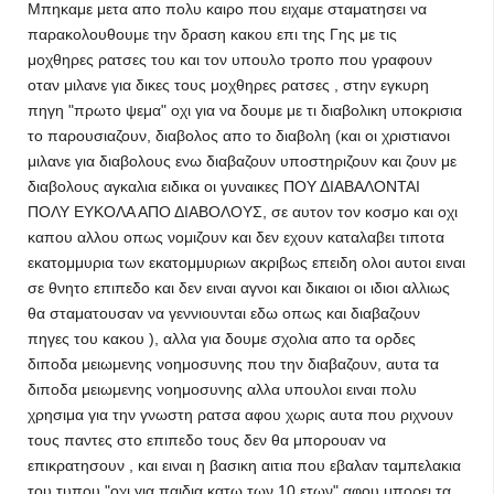
Μπηκαμε μετα απο πολυ καιρο που ειχαμε σταματησει να
παρακολουθουμε την δραση κακου επι της Γης με τις
μοχθηρες ρατσες του και τον υπουλο τροπο που γραφουν
οταν μιλανε για δικες τους μοχθηρες ρατσες , στην εγκυρη
πηγη "πρωτο ψεμα" οχι για να δουμε με τι διαβολικη υποκρισια
το παρουσιαζουν, διαβολος απο το διαβολη (και οι χριστιανοι
μιλανε για διαβολους ενω διαβαζουν υποστηριζουν και ζουν με
διαβολους αγκαλια ειδικα οι γυναικες ΠΟΥ ΔΙΑΒΑΛΟΝΤΑΙ
ΠΟΛΥ ΕΥΚΟΛΑ ΑΠΟ ΔΙΑΒΟΛΟΥΣ, σε αυτον τον κοσμο και οχι
καπου αλλου οπως νομιζουν και δεν εχουν καταλαβει τιποτα
εκατομμυρια των εκατομμυριων ακριβως επειδη ολοι αυτοι ειναι
σε θνητο επιπεδο και δεν ειναι αγνοι και δικαιοι οι ιδιοι αλλιως
θα σταματουσαν να γεννιουνται εδω οπως και διαβαζουν
πηγες του κακου ), αλλα για δουμε σχολια απο τα ορδες
διποδα μειωμενης νοημοσυνης που την διαβαζουν, αυτα τα
διποδα μειωμενης νοημοσυνης αλλα υπουλοι ειναι πολυ
χρησιμα για την γνωστη ρατσα αφου χωρις αυτα που ριχνουν
τους παντες στο επιπεδο τους δεν θα μπορουαν να
επικρατησουν , και ειναι η βασικη αιτια που εβαλαν ταμπελακια
του τυπου "οχι για παιδια κατω των 10 ετων" αφου μπορει τα