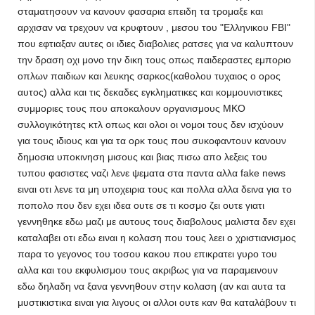
σταματησουν να κανουν φασαρια επειδη τα τρομαξε και
αρχισαν να τρεχουν να κρυφτουν , μεσου του "Ελληνικου FBI"
που εφτιαξαν αυτες οι ιδιες διαβολιες ρατσες για να καλυπτουν
την δραση οχι μονο την δικη τους οπως παιδεραστες εμποριο
οπλων παιδιων και λευκης σαρκος(καθολου τυχαιος ο ορος
αυτος) αλλα και τις δεκαδες εγκληματικες και κομμουνιστικες
συμμοριες τους που αποκαλουν οργανισμους ΜΚΟ
συλλογικότητες κτλ οπως και ολοι οι νομοι τους δεν ισχύουν
για τους ιδιους και για τα ορκ τους που συκοφαντουν κανουν
δημοσια υποκινηση μισους και βιας πισω απο λεξεις του
τυπου φασιστες ναζι λενε ψεματα στα παντα αλλα fake news
ειναι οτι λενε τα μη υποχειρια τους και πολλα αλλα δεινα για το
ποπολο που δεν εχει ιδεα ουτε σε τι κοσμο ζει ουτε γιατι
γεννηθηκε εδω μαζι με αυτους τους διαβολους μαλιστα δεν εχει
καταλαβει οτι εδω ειναι η κολαση που τους λεει ο χριστιανισμος
παρα το γεγονος του τοσου κακου που επικρατει γυρο του
αλλα και του εκφυλισμου τους ακριβως για να παραμεινουν
εδω δηλαδη να ξανα γεννηθουν στην κολαση (αν και αυτα τα
μυστικιστικα ειναι για λιγους οι αλλοι ουτε καν θα καταλάβουν τι