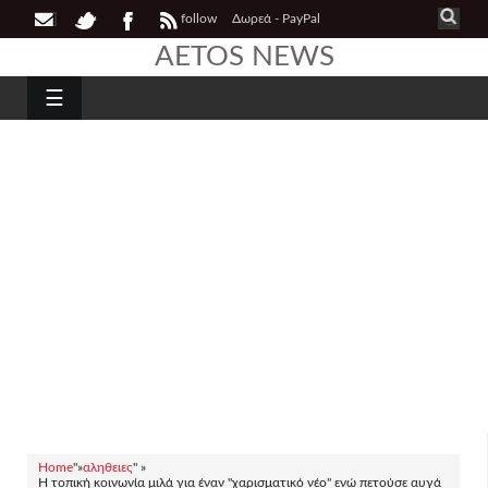
follow
Δωρεά - PayPal
AETOS NEWS
☰
Home
"»
αληθειες
" »
Η τοπική κοινωνία μιλά για έναν "χαρισματικό νέο" ενώ πετούσε αυγά