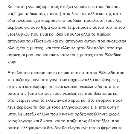
Και επειδη γνωριζουμε πως ότι έχει να κάνει με τους "κακους
ναζι" (με τα δικα σας παντα ) που λενε οι πολλοι και της απο
εδω πλευρας εχει κομμουνιστο-ιουδαικη προελευσή τους λες
ακριβως για αυτο θεμα ωστε να ξετρυπώσεις αυτου του τυπου
νεοελληνων που ειναι και ιδιοι υπουλοι αλλα το παιζουν
απόγονοι του Πλατωνα και οχι απογονοι αυτων που σκοτωσαν
ολους τους μυστες, και τοτε ελληνες ηταν δεν ηρθαν απο την
αφρικη οι μαο μαο και σκοτωσαν τους μυστες στον Ελλαδικο
χωρο.
Ετσι λοιπον πεσαμε πανω σε μια τετοιου τυπου Ελληνιδα που
το παιζει οχι μονο απογονη των αρχαιων αλλα και ψαγμενη ,
εκτος οτι καταλαβαμε οτι ειναι κλασικη νεοελληνιδα απο την
ρατσα της (απο αυτους τους νεοελληνες που βλεπουμε και
στο ιντερνετ ολοι τα εκλεψαν απο εμας και στο επομενο ποστ
λενε ακριβως τα ιδια με τους ελληνοφωνους ), τι ειπε αυτη η
υπουλη μεταξυ αλλων που λενε και ορδες νεοελληνες χωρις
ιχνος λογικης και δικαιου και το παιζει πως όλα τα ξέρει που
ουτε οι ελληνοφωνοι δεν δεν θα ελεγαν ενα τετοιο ψεμα για το