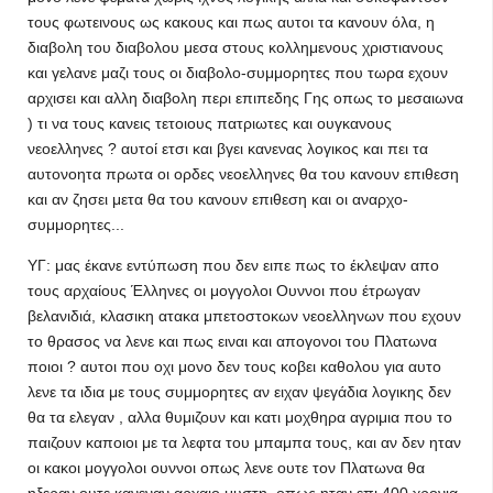
τους φωτεινους ως κακους και πως αυτοι τα κανουν όλα, η
διαβολη του διαβολου μεσα στους κολλημενους χριστιανους
και γελανε μαζι τους οι διαβολο-συμμορητες που τωρα εχουν
αρχισει και αλλη διαβολη περι επιπεδης Γης οπως το μεσαιωνα
) τι να τους κανεις τετοιους πατριωτες και ουγκανους
νεοελληνες ? αυτοί ετσι και βγει κανενας λογικος και πει τα
αυτονοητα πρωτα οι ορδες νεοελληνες θα του κανουν επιθεση
και αν ζησει μετα θα του κανουν επιθεση και οι αναρχο-
συμμορητες...
ΥΓ: μας έκανε εντύπωση που δεν ειπε πως το έκλεψαν απο
τους αρχαίους Έλληνες οι μογγολοι Ουννοι που έτρωγαν
βελανιδιά, κλασικη ατακα μπετοστοκων νεοελληνων που εχουν
το θρασος να λενε και πως ειναι και απογονοι του Πλατωνα
ποιοι ? αυτοι που οχι μονο δεν τους κοβει καθολου για αυτο
λενε τα ιδια με τους συμμορητες αν ειχαν ψεγάδια λογικης δεν
θα τα ελεγαν , αλλα θυμιζουν και κατι μοχθηρα αγριμια που το
παιζουν καποιοι με τα λεφτα του μπαμπα τους, και αν δεν ηταν
οι κακοι μογγολοι ουννοι οπως λενε ουτε τον Πλατωνα θα