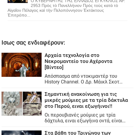
Ο ΚΥΒΕΡΝΗΤΗΣ ΤΗΣ ΕΛΛΑΔΟΣ ΕΓΚΥΚΛΙΟΣ ΑΡ.
2953 Πρὸς τὸ Πανελλήνιον Πρὸς τοὺς κατὰ τὸ
Αἰγαῖον Πέλαγος καὶ τὴν Πελοπόννησον Ἐκτάκτους
Ἐπιτρόπο...