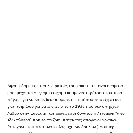
Αφου είδαμε τις υπουλες ρατσες του κακου που ειναι ανάμεσα
μας ,μέχρι και σε γνησιο σιχαμα κομμονιστο-ράτσα περιπτερα
πήγαμε για να επιβεβαιώσουμε κατί επι τόπου που εξηγει και
γιατί τσιριζουν για ράτσιστες από το 1935 που δεν υπηρχαν
λαθρο στην Ευρωπή, και ελεγες ειναι δύνατον η λεγομενη "απο
εδω πλευρα" που το παιζουν πατριωτες απογονοι αρχαιων
(απογονοι του πλατωνα κιολας οχι των δουλων ) σουπερ