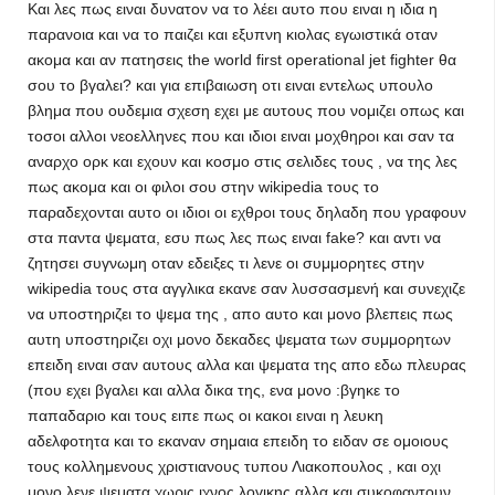
Και λες πως ειναι δυνατον να το λέει αυτο που ειναι η ιδια η
παρανοια και να το παιζει και εξυπνη κιολας εγωιστικά οταν
ακομα και αν πατησεις the world first operational jet fighter θα
σου το βγαλει? και για επιβαιωση οτι ειναι εντελως υπουλο
βλημα που ουδεμια σχεση εχει με αυτους που νομιζει οπως και
τοσοι αλλοι νεοελληνες που και ιδιοι ειναι μοχθηροι και σαν τα
αναρχο ορκ και εχουν και κοσμο στις σελιδες τους , να της λες
πως ακομα και οι φιλοι σου στην wikipedia τους το
παραδεχονται αυτο οι ιδιοι οι εχθροι τους δηλαδη που γραφουν
στα παντα ψεματα, εσυ πως λες πως ειναι fake? και αντι να
ζητησει συγνωμη οταν εδειξες τι λενε οι συμμορητες στην
wikipedia τους στα αγγλικα εκανε σαν λυσσασμενή και συνεχιζε
να υποστηριζει το ψεμα της , απο αυτο και μονο βλεπεις πως
αυτη υποστηριζει οχι μονο δεκαδες ψεματα των συμμορητων
επειδη ειναι σαν αυτους αλλα και ψεματα της απο εδω πλευρας
(που εχει βγαλει και αλλα δικα της, ενα μονο :βγηκε το
παπαδαριο και τους ειπε πως οι κακοι ειναι η λευκη
αδελφοτητα και το εκαναν σημαια επειδη το ειδαν σε ομοιους
τους κολλημενους χριστιανους τυπου Λιακοπουλος , και οχι
μονο λενε ψεματα χωρις ιχνος λογικης αλλα και συκοφαντουν