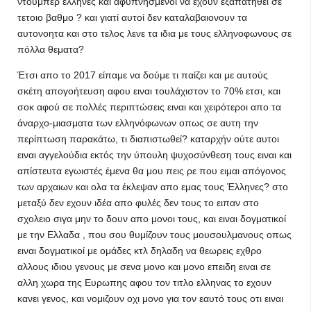
ντουμπερ ελληνες και αφυπνησμενοι να εχουν εξαπατηθει σε
τετοιο βαθμο ? και γιατί αυτοί δεν καταλαβαιονουν τα
αυτονοητα και στο τελος λενε τα ιδια με τους ελληνοφωνους σε
πόλλα θεματα?
Έτσι απο το 2017 είπαμε να δούμε τι παίζει και με αυτούς
σκέτη απογοήτευση αφου ειναι τουλάχιστον το 70% ετσι, και
σοκ αφού σε πολλές περιπτώσεις ειναι και χειρότεροι απο τα
άναρχο-μιασματα των ελληνόφωνων οπως σε αυτη την
περίπτωση παρακάτω, τι διαπιστωθεί? καταρχήν ούτε αυτοι
ειναι αγγελούδια εκτός την ύπουλη ψυχοσύνθεση τους ειναι και
απίστευτα εγωιστές έμενα θα μου πεις ρε που ειμαι απόγονος
των αρχαιων και ολα τα έκλεψαν απο εμας τους Έλληνες? στο
μεταξύ δεν εχουν ιδέα απο φυλές δεν τους το ειπαν στο
σχολειο σιγα μην το δουν απο μονοι τους, και ειναι δογματικοί
με την Ελλαδα , που σου θυμίζουν τους μουσουλμανους οπως
ειναι δογματικοί με ομάδες κτλ δηλαδη να θεωρεις εχθρο
αλλους ιδιου γενους με σενα μονο και μονο επειδη ειναι σε
αλλη χωρα της Ευρωπης αφου τον τιτλο ελληνας το εχουν
κανει γενος, και νομιζουν οχι μονο για τον εαυτό τους οτι ειναι