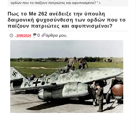
ορδών που το παίζουν πατριώτες και αφυπνισμένοι? " »
Πως το Me 262 ανέδειξε την ύπουλη
δαιμονική ψυχοσύνθεση των ορδών που το
παίζουν πατριώτες και αφυπνισμένοι?
_
0
άρθρα μου,
..
3/08/2024