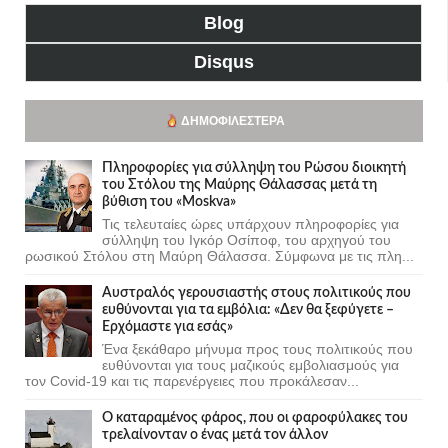
Blog
Disqus
ΔΗΜΟΦΙΛΈΣΤΕΡΑ
Πληροφορίες για σύλληψη του Ρώσου διοικητή
του Στόλου της Mαύρης Θάλασσας μετά τη
βύθιση του «Moskva»
Τις τελευταίες ώρες υπάρχουν πληροφορίες για
σύλληψη του Ιγκόρ Οσίποφ, του αρχηγού του
ρωσικού Στόλου στη Μαύρη Θάλασσα. Σύμφωνα με τις πλη...
Αυστραλός γερουσιαστής στους πολιτικούς που
ευθύνονται για τα εμβόλια: «Δεν θα ξεφύγετε –
Ερχόμαστε για εσάς»
Ένα ξεκάθαρο μήνυμα προς τους πολιτικούς που
ευθύνονται για τους μαζικούς εμβολιασμούς για
τον Covid-19 και τις παρενέργειες που προκάλεσαν...
Ο καταραμένος φάρος, που οι φαροφύλακες του
τρελαίνονταν ο ένας μετά τον άλλον