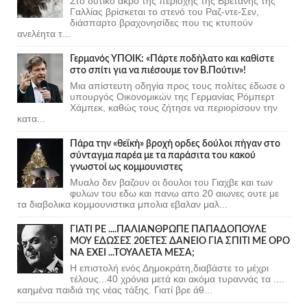
Στο δυτικό άκρο της περιοχής της Βρετάνης της
Γαλλίας βρίσκεται το στενό του Ραζ-ντε-Σεν,
διάσπαρτο βραχονησίδες που τις κτυπούν
ανελέητα τ...
Γερμανός ΥΠΟΙΚ: «Πάρτε ποδήλατο και καθίστε
στο σπίτι για να πιέσουμε τον Β.Πούτιν»!
Μια απίστευτη οδηγία προς τους πολίτες έδωσε ο
υπουργός Οικονομικών της Γερμανίας Ρόμπερτ
Χάμπεκ, καθώς τους ζήτησε να περιορίσουν την
κατα...
Πάρα την «θεϊκή» βροχή ορδες δούλοι πήγαν στο
σύνταγμα παρέα με τα παράσιτα του κακού
γνωστοί ως κομμουνιστες
Μυαλο δεν βαζουν οι δουλοι του Γιαχβε και των
φυλων του εδω και πανω απο 20 αιωνες ουτε με
τα διαβολικα κομμουνιστικα μπολια εβαλαν μαλ...
ΓΙΑΤΙ ΡΕ ....ΠΑΛΙΑΝΘΡΩΠΕ ΠΑΠΑΔΟΠΟΥΛΕ
ΜΟΥ ΕΔΩΣΕΣ 20ΕΤΕΣ ΔΑΝΕΙΟ ΓΙΑ ΣΠΙΤΙ ΜΕ ΟΡΟ
ΝΑ ΕΧΕΙ ...ΤΟΥΑΛΕΤΑ ΜΕΣΑ;
Η επιστολή ενός Δημοκράτη,διαβάστε το μέχρι
τέλους...40 χρόνια μετά και ακόμα τυραννάς τα ....
καημένα παιδιά της νέας τάξης. Γιατί βρε άθ...