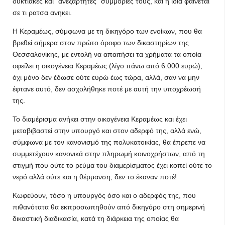
δυκτιακες και "ανεξάρτητες" συμμοριες τους, και η ιδια φαινεται
σε τι ρατσα ανηκει.
Η Κεραμέως, σύμφωνα με τη δικηγόρο των ενοίκων, που θα
βρεθεί σήμερα στον πρώτο όροφο των δικαστηρίων της
Θεσσαλονίκης, με εντολή να απαιτήσει τα χρήματα τα οποία
οφείλει η οικογένεια Κεραμέως (λίγο πάνω από 6.000 ευρώ),
όχι μόνο δεν έδωσε ούτε ευρώ έως τώρα, αλλά, σαν να μην
έφτανε αυτό, δεν ασχολήθηκε ποτέ με αυτή την υποχρέωσή
της.
Το διαμέρισμα ανήκει στην οικογένεια Κεραμέως και έχει
μεταβιβαστεί στην υπουργό και στον αδερφό της, αλλά ενώ,
σύμφωνα με τον κανονισμό της πολυκατοικίας, θα έπρεπε να
συμμετέχουν κανονικά στην πληρωμή κοινοχρήστων, από τη
στιγμή που ούτε το ρεύμα του διαμερίσματος έχει κοπεί ούτε το
νερό αλλά ούτε και η θέρμανση, δεν το έκαναν ποτέ!
Κωφεύουν, τόσο η υπουργός όσο και ο αδερφός της, που
πιθανότατα θα εκπροσωπηθούν από δικηγόρο στη σημερινή
δικαστική διαδικασία, κατά τη διάρκεια της οποίας θα