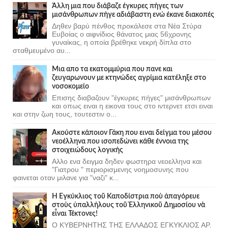
Άλλη μια που διάβαζε έγκυρες πήγες των
μισάνθρωπων πήγε αδιάβαστη ενώ έκανε διακοπές
Δηθεν βαρύ πένθος προκάλεσε στα Νέα Στύρα
Ευβοίας ο αιφνίδιος θάνατος μιας 56χρονης
γυναίκας, η οποία βρέθηκε νεκρή δίπλα στο
σταθμευμένο αυ...
Μια απο τα εκατομμύρια που πανε και
ζευγαρωνουν με κτηνώδες αγρίμια κατέληξε στο
νοσοκομείο
Επισης διαβαζουν "έγκυρες πήγες" μισάνθρωπων
και οπως ειναι η εικονα τους στο ιντερνετ ετσι ειναι
και στην ζωη τους, τουτεστιν ο...
Ακούστε κάποιον Γάκη που ειναι δείγμα του μέσου
νεοέλληνα που ισοπεδώνει κάθε έννοια της
στοιχειώδους λογικής
Αλλο ενα δειγμα δηδεν φωστηρα νεοελληνα και
"Γιατρου " περιορισμενης νοημοσυνης που
φαινεται οταν μιλανε για "ναζι" κ...
Ἡ Ἐγκύκλιος τοῦ Καποδίστρια ποὺ ἀπαγόρευε
στοὺς ὑπαλλήλους τοῦ Ἑλληνικοῦ Δημοσίου νὰ
εἶναι Τέκτονες!
Ο ΚΥΒΕΡΝΗΤΗΣ ΤΗΣ ΕΛΛΑΔΟΣ ΕΓΚΥΚΛΙΟΣ ΑΡ.