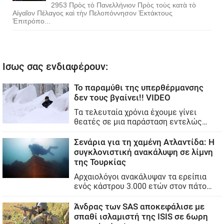
2953 Πρὸς τὸ Πανελλήνιον Πρὸς τοὺς κατὰ τὸ
Αἰγαῖον Πέλαγος καὶ τὴν Πελοπόννησον Ἐκτάκτους
Ἐπιτρόπο...