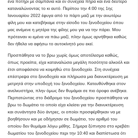
ένα ποτήρι με σαμπάνια και εν συνεχεία πήρα και ένα δεύτερο
καταναλώνοντας το κι αυτό. Περίπου την 4:00 της 1ης
Ιανουαρίου 2022 έφυγα από το πάρτι μαζί με την ανωτέρω
φίλη μου και κατεβήκαμε στην είσοδο του ξενοδοχείου όπου
μας ανέμενε η μητέρα της φίλης μου για να την πάρει. Μου
πρότειναν κι εμένα να πάω μαζί, πλην όμως αρνήθηκα καθώς
δεν ήθελα να αφήσω το αυτοκίνητό μου εκεί.
Προσπάθησα να το βρω χωρίς όμως αποτέλεσμα καθώς,
όπως προείπα, είχα καταναλώσει μεγάλη ποσότητα αλκοόλ και
έτσι αποφάσισα να κοιμηθώ στο ξενοδοχείο. Στη συνέχεια
επέστρεψα στο ξενοδοχείο και πλήρωσα μια διανυκτέρευση με
μετρητά στην υποδοχή του ξενοδοχείου. Κατευθύνθηκα στον
ανελκυστήρα, πλην όμως δεν θυμάμαι σε πιο όροφο ανέβηκα.
Περπατώντας στο διάδρομο του ξενοδοχείου προσπάθησα να
βρω το δωμάτιο το οποίο είχα κλείσει για την διανυκτέρευση
και συνάντησα δύο άντρες, οι οποίοι προσφέρθηκαν να με
βοηθήσουν και με οδήγησαν σε δωμάτιο, τον αριθμό του
οποίου δεν θυμάμαι λόγω μέθης. Σήμερα ξύπνησα στο κρεβάτι
δωματίου του ξενοδοχείου περι την 10:40 και διαπίστωσα ότι