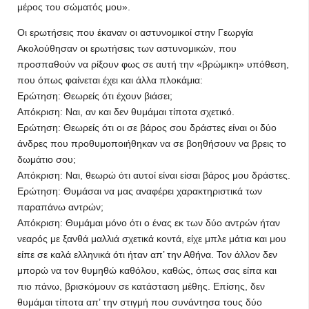
μέρος του σώματός μου».
Οι ερωτήσεις που έκαναν οι αστυνομικοί στην Γεωργία
Ακολούθησαν οι ερωτήσεις των αστυνομικών, που
προσπαθούν να ρίξουν φως σε αυτή την «βρώμικη» υπόθεση,
που όπως φαίνεται έχει και άλλα πλοκάμια:
Ερώτηση: Θεωρείς ότι έχουν βιάσει;
Απόκριση: Ναι, αν και δεν θυμάμαι τίποτα σχετικό.
Ερώτηση: Θεωρείς ότι οι σε βάρος σου δράστες είναι οι δύο
άνδρες που προθυμοποιήθηκαν να σε βοηθήσουν να βρεις το
δωμάτιο σου;
Απόκριση: Ναι, θεωρώ ότι αυτοί είναι είσαι βάρος μου δράστες.
Ερώτηση: Θυμάσαι να μας αναφέρει χαρακτηριστικά των
παραπάνω αντρών;
Απόκριση: Θυμάμαι μόνο ότι ο ένας εκ των δύο αντρών ήταν
νεαρός με ξανθά μαλλιά σχετικά κοντά, είχε μπλε μάτια και μου
είπε σε καλά ελληνικά ότι ήταν απ’ την Αθήνα. Τον άλλον δεν
μπορώ να τον θυμηθώ καθόλου, καθώς, όπως σας είπα και
πιο πάνω, βρισκόμουν σε κατάσταση μέθης. Επίσης, δεν
θυμάμαι τίποτα απ’ την στιγμή που συνάντησα τους δύο