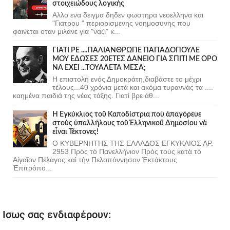
στοιχειώδους λογικής
Αλλο ενα δειγμα δηδεν φωστηρα νεοελληνα και
"Γιατρου " περιορισμενης νοημοσυνης που
φαινεται οταν μιλανε για "ναζι" κ...
ΓΙΑΤΙ ΡΕ ....ΠΑΛΙΑΝΘΡΩΠΕ ΠΑΠΑΔΟΠΟΥΛΕ
ΜΟΥ ΕΔΩΣΕΣ 20ΕΤΕΣ ΔΑΝΕΙΟ ΓΙΑ ΣΠΙΤΙ ΜΕ ΟΡΟ
ΝΑ ΕΧΕΙ ...ΤΟΥΑΛΕΤΑ ΜΕΣΑ;
Η επιστολή ενός Δημοκράτη,διαβάστε το μέχρι
τέλους...40 χρόνια μετά και ακόμα τυραννάς τα ....
καημένα παιδιά της νέας τάξης. Γιατί βρε άθ...
Ἡ Ἐγκύκλιος τοῦ Καποδίστρια ποὺ ἀπαγόρευε
στοὺς ὑπαλλήλους τοῦ Ἑλληνικοῦ Δημοσίου νὰ
εἶναι Τέκτονες!
Ο ΚΥΒΕΡΝΗΤΗΣ ΤΗΣ ΕΛΛΑΔΟΣ ΕΓΚΥΚΛΙΟΣ ΑΡ.
2953 Πρὸς τὸ Πανελλήνιον Πρὸς τοὺς κατὰ τὸ
Αἰγαῖον Πέλαγος καὶ τὴν Πελοπόννησον Ἐκτάκτους
Ἐπιτρόπο...