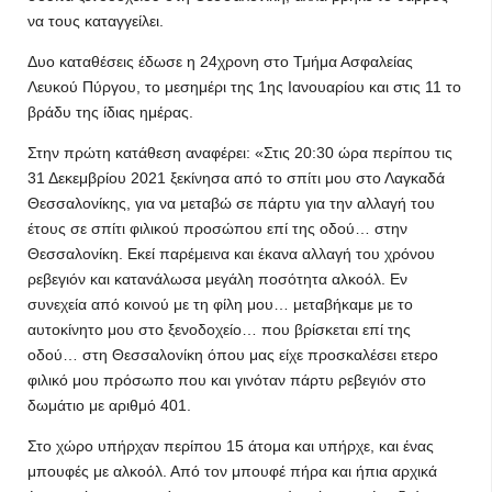
να τους καταγγείλει.
Δυο καταθέσεις έδωσε η 24χρονη στο Τμήμα Ασφαλείας
Λευκού Πύργου, το μεσημέρι της 1ης Ιανουαρίου και στις 11 το
βράδυ της ίδιας ημέρας.
Στην πρώτη κατάθεση αναφέρει: «Στις 20:30 ώρα περίπου τις
31 Δεκεμβρίου 2021 ξεκίνησα από το σπίτι μου στο Λαγκαδά
Θεσσαλονίκης, για να μεταβώ σε πάρτυ για την αλλαγή του
έτους σε σπίτι φιλικού προσώπου επί της οδού… στην
Θεσσαλονίκη. Εκεί παρέμεινα και έκανα αλλαγή του χρόνου
ρεβεγιόν και κατανάλωσα μεγάλη ποσότητα αλκοόλ. Εν
συνεχεία από κοινού με τη φίλη μου… μεταβήκαμε με το
αυτοκίνητο μου στο ξενοδοχείο… που βρίσκεται επί της
οδού… στη Θεσσαλονίκη όπου μας είχε προσκαλέσει ετερο
φιλικό μου πρόσωπο που και γινόταν πάρτυ ρεβεγιόν στο
δωμάτιο με αριθμό 401.
Στο χώρο υπήρχαν περίπου 15 άτομα και υπήρχε, και ένας
μπουφές με αλκοόλ. Από τον μπουφέ πήρα και ήπια αρχικά