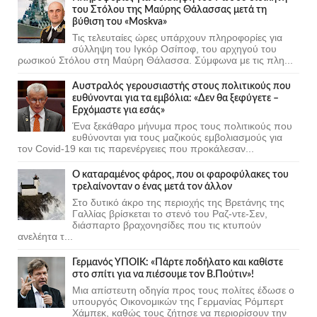
του Στόλου της Mαύρης Θάλασσας μετά τη
βύθιση του «Moskva»
Τις τελευταίες ώρες υπάρχουν πληροφορίες για
σύλληψη του Ιγκόρ Οσίποφ, του αρχηγού του
ρωσικού Στόλου στη Μαύρη Θάλασσα. Σύμφωνα με τις πλη...
Αυστραλός γερουσιαστής στους πολιτικούς που
ευθύνονται για τα εμβόλια: «Δεν θα ξεφύγετε –
Ερχόμαστε για εσάς»
Ένα ξεκάθαρο μήνυμα προς τους πολιτικούς που
ευθύνονται για τους μαζικούς εμβολιασμούς για
τον Covid-19 και τις παρενέργειες που προκάλεσαν...
Ο καταραμένος φάρος, που οι φαροφύλακες του
τρελαίνονταν ο ένας μετά τον άλλον
Στο δυτικό άκρο της περιοχής της Βρετάνης της
Γαλλίας βρίσκεται το στενό του Ραζ-ντε-Σεν,
διάσπαρτο βραχονησίδες που τις κτυπούν
ανελέητα τ...
Γερμανός ΥΠΟΙΚ: «Πάρτε ποδήλατο και καθίστε
στο σπίτι για να πιέσουμε τον Β.Πούτιν»!
Μια απίστευτη οδηγία προς τους πολίτες έδωσε ο
υπουργός Οικονομικών της Γερμανίας Ρόμπερτ
Χάμπεκ, καθώς τους ζήτησε να περιορίσουν την