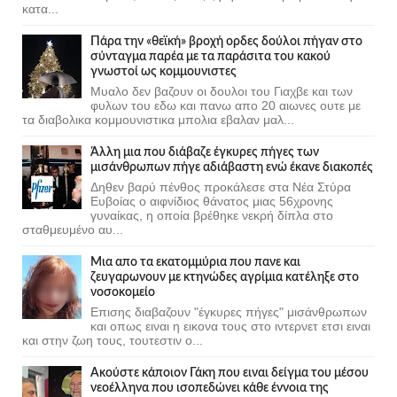
κατα...
Πάρα την «θεϊκή» βροχή ορδες δούλοι πήγαν στο
σύνταγμα παρέα με τα παράσιτα του κακού
γνωστοί ως κομμουνιστες
Μυαλο δεν βαζουν οι δουλοι του Γιαχβε και των
φυλων του εδω και πανω απο 20 αιωνες ουτε με
τα διαβολικα κομμουνιστικα μπολια εβαλαν μαλ...
Άλλη μια που διάβαζε έγκυρες πήγες των
μισάνθρωπων πήγε αδιάβαστη ενώ έκανε διακοπές
Δηθεν βαρύ πένθος προκάλεσε στα Νέα Στύρα
Ευβοίας ο αιφνίδιος θάνατος μιας 56χρονης
γυναίκας, η οποία βρέθηκε νεκρή δίπλα στο
σταθμευμένο αυ...
Μια απο τα εκατομμύρια που πανε και
ζευγαρωνουν με κτηνώδες αγρίμια κατέληξε στο
νοσοκομείο
Επισης διαβαζουν "έγκυρες πήγες" μισάνθρωπων
και οπως ειναι η εικονα τους στο ιντερνετ ετσι ειναι
και στην ζωη τους, τουτεστιν ο...
Ακούστε κάποιον Γάκη που ειναι δείγμα του μέσου
νεοέλληνα που ισοπεδώνει κάθε έννοια της