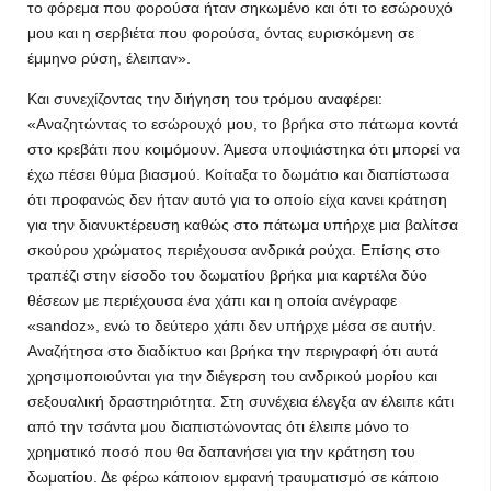
το φόρεμα που φορούσα ήταν σηκωμένο και ότι το εσώρουχό
μου και η σερβιέτα που φορούσα, όντας ευρισκόμενη σε
έμμηνο ρύση, έλειπαν».
Και συνεχίζοντας την διήγηση του τρόμου αναφέρει:
«Αναζητώντας το εσώρουχό μου, το βρήκα στο πάτωμα κοντά
στο κρεβάτι που κοιμόμουν. Άμεσα υποψιάστηκα ότι μπορεί να
έχω πέσει θύμα βιασμού. Κοίταξα το δωμάτιο και διαπίστωσα
ότι προφανώς δεν ήταν αυτό για το οποίο είχα κανει κράτηση
για την διανυκτέρευση καθώς στο πάτωμα υπήρχε μια βαλίτσα
σκούρου χρώματος περιέχουσα ανδρικά ρούχα. Επίσης στο
τραπέζι στην είσοδο του δωματίου βρήκα μια καρτέλα δύο
θέσεων με περιέχουσα ένα χάπι και η οποία ανέγραφε
«sandoz», ενώ το δεύτερο χάπι δεν υπήρχε μέσα σε αυτήν.
Αναζήτησα στο διαδίκτυο και βρήκα την περιγραφή ότι αυτά
χρησιμοποιούνται για την διέγερση του ανδρικού μορίου και
σεξουαλική δραστηριότητα. Στη συνέχεια έλεγξα αν έλειπε κάτι
από την τσάντα μου διαπιστώνοντας ότι έλειπε μόνο το
χρηματικό ποσό που θα δαπανήσει για την κράτηση του
δωματίου. Δε φέρω κάποιον εμφανή τραυματισμό σε κάποιο