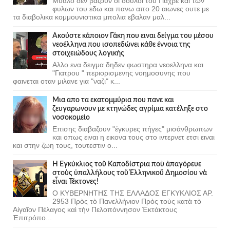
Μυαλο δεν βαζουν οι δουλοι του Γιαχβε και των
φυλων του εδω και πανω απο 20 αιωνες ουτε με
τα διαβολικα κομμουνιστικα μπολια εβαλαν μαλ...
Ακούστε κάποιον Γάκη που ειναι δείγμα του μέσου
νεοέλληνα που ισοπεδώνει κάθε έννοια της
στοιχειώδους λογικής
Αλλο ενα δειγμα δηδεν φωστηρα νεοελληνα και
"Γιατρου " περιορισμενης νοημοσυνης που
φαινεται οταν μιλανε για "ναζι" κ...
Μια απο τα εκατομμύρια που πανε και
ζευγαρωνουν με κτηνώδες αγρίμια κατέληξε στο
νοσοκομείο
Επισης διαβαζουν "έγκυρες πήγες" μισάνθρωπων
και οπως ειναι η εικονα τους στο ιντερνετ ετσι ειναι
και στην ζωη τους, τουτεστιν ο...
Ἡ Ἐγκύκλιος τοῦ Καποδίστρια ποὺ ἀπαγόρευε
στοὺς ὑπαλλήλους τοῦ Ἑλληνικοῦ Δημοσίου νὰ
εἶναι Τέκτονες!
Ο ΚΥΒΕΡΝΗΤΗΣ ΤΗΣ ΕΛΛΑΔΟΣ ΕΓΚΥΚΛΙΟΣ ΑΡ.
2953 Πρὸς τὸ Πανελλήνιον Πρὸς τοὺς κατὰ τὸ
Αἰγαῖον Πέλαγος καὶ τὴν Πελοπόννησον Ἐκτάκτους
Ἐπιτρόπο...