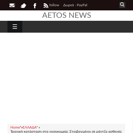
follow
Δωρεά - PayPal
AETOS NEWS
☰
Home
"»
ΕΛΛΑΔΑ
" »
Τραγική κατάσταση στα νοσοκομεία: Στοιβαγμένοι σε ράντζα ασθενείς