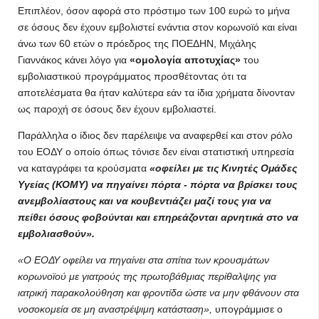
Επιπλέον, όσον αφορά στο πρόστιμο των 100 ευρώ το μήνα
σε όσους δεν έχουν εμβολιστεί ενάντια στον κορωνοϊό και είναι
άνω των 60 ετών ο πρόεδρος της ΠΟΕΔΗΝ, Μιχάλης
Γιαννάκος κάνει λόγο για
«ομολογία αποτυχίας»
του
εμβολιαστικού προγράμματος προσθέτοντας ότι τα
αποτελέσματα θα ήταν καλύτερα εάν τα ίδια χρήματα δίνονταν
ως παροχή σε όσους δεν έχουν εμβολιαστεί.
Παράλληλα ο ίδιος δεν παρέλειψε να αναφερθεί και στον ρόλο
του ΕΟΔΥ ο οποίο όπως τόνισε δεν είναι στατιστική υπηρεσία
να καταγράφει τα κρούσματα
«οφείλει με τις Κινητές Ομάδες
Υγείας (ΚΟΜΥ) να πηγαίνει πόρτα - πόρτα να βρίσκει τους
ανεμβολίαστους και να κουβεντιάζει μαζί τους για να
πείθει όσους φοβούνται και επηρεάζονται αρνητικά στο να
εμβολιασθούν».
«Ο ΕΟΔΥ οφείλει να πηγαίνει στα σπίτια των κρουσμάτων
κορωνοϊού με γιατρούς της πρωτοβάθμιας περίθαλψης για
ιατρική παρακολούθηση και φροντίδα ώστε να μην φθάνουν στα
νοσοκομεία σε μη αναστρέψιμη κατάσταση»,
υπογράμμισε ο