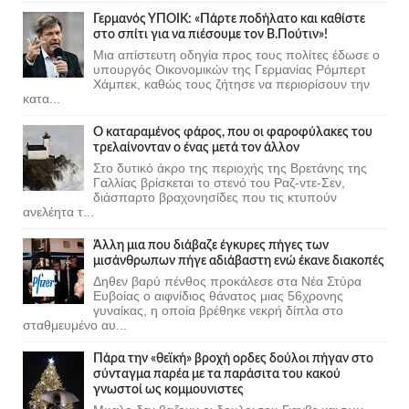
Γερμανός ΥΠΟΙΚ: «Πάρτε ποδήλατο και καθίστε
στο σπίτι για να πιέσουμε τον Β.Πούτιν»!
Μια απίστευτη οδηγία προς τους πολίτες έδωσε ο
υπουργός Οικονομικών της Γερμανίας Ρόμπερτ
Χάμπεκ, καθώς τους ζήτησε να περιορίσουν την
κατα...
Ο καταραμένος φάρος, που οι φαροφύλακες του
τρελαίνονταν ο ένας μετά τον άλλον
Στο δυτικό άκρο της περιοχής της Βρετάνης της
Γαλλίας βρίσκεται το στενό του Ραζ-ντε-Σεν,
διάσπαρτο βραχονησίδες που τις κτυπούν
ανελέητα τ...
Άλλη μια που διάβαζε έγκυρες πήγες των
μισάνθρωπων πήγε αδιάβαστη ενώ έκανε διακοπές
Δηθεν βαρύ πένθος προκάλεσε στα Νέα Στύρα
Ευβοίας ο αιφνίδιος θάνατος μιας 56χρονης
γυναίκας, η οποία βρέθηκε νεκρή δίπλα στο
σταθμευμένο αυ...
Πάρα την «θεϊκή» βροχή ορδες δούλοι πήγαν στο
σύνταγμα παρέα με τα παράσιτα του κακού
γνωστοί ως κομμουνιστες