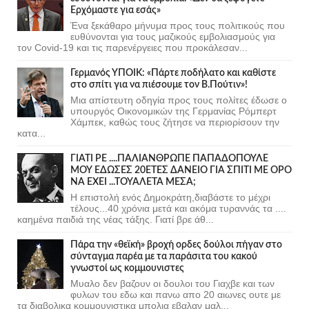
Ερχόμαστε για εσάς»
Ένα ξεκάθαρο μήνυμα προς τους πολιτικούς που
ευθύνονται για τους μαζικούς εμβολιασμούς για
τον Covid-19 και τις παρενέργειες που προκάλεσαν...
Γερμανός ΥΠΟΙΚ: «Πάρτε ποδήλατο και καθίστε
στο σπίτι για να πιέσουμε τον Β.Πούτιν»!
Μια απίστευτη οδηγία προς τους πολίτες έδωσε ο
υπουργός Οικονομικών της Γερμανίας Ρόμπερτ
Χάμπεκ, καθώς τους ζήτησε να περιορίσουν την
κατα...
ΓΙΑΤΙ ΡΕ ....ΠΑΛΙΑΝΘΡΩΠΕ ΠΑΠΑΔΟΠΟΥΛΕ
ΜΟΥ ΕΔΩΣΕΣ 20ΕΤΕΣ ΔΑΝΕΙΟ ΓΙΑ ΣΠΙΤΙ ΜΕ ΟΡΟ
ΝΑ ΕΧΕΙ ...ΤΟΥΑΛΕΤΑ ΜΕΣΑ;
Η επιστολή ενός Δημοκράτη,διαβάστε το μέχρι
τέλους...40 χρόνια μετά και ακόμα τυραννάς τα ....
καημένα παιδιά της νέας τάξης. Γιατί βρε άθ...
Πάρα την «θεϊκή» βροχή ορδες δούλοι πήγαν στο
σύνταγμα παρέα με τα παράσιτα του κακού
γνωστοί ως κομμουνιστες
Μυαλο δεν βαζουν οι δουλοι του Γιαχβε και των
φυλων του εδω και πανω απο 20 αιωνες ουτε με
τα διαβολικα κομμουνιστικα μπολια εβαλαν μαλ...