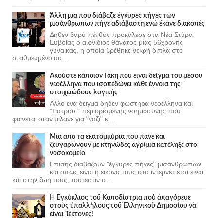
Άλλη μια που διάβαζε έγκυρες πήγες των
μισάνθρωπων πήγε αδιάβαστη ενώ έκανε διακοπές
Δηθεν βαρύ πένθος προκάλεσε στα Νέα Στύρα
Ευβοίας ο αιφνίδιος θάνατος μιας 56χρονης
γυναίκας, η οποία βρέθηκε νεκρή δίπλα στο
σταθμευμένο αυ...
Ακούστε κάποιον Γάκη που ειναι δείγμα του μέσου
νεοέλληνα που ισοπεδώνει κάθε έννοια της
στοιχειώδους λογικής
Αλλο ενα δειγμα δηδεν φωστηρα νεοελληνα και
"Γιατρου " περιορισμενης νοημοσυνης που
φαινεται οταν μιλανε για "ναζι" κ...
Μια απο τα εκατομμύρια που πανε και
ζευγαρωνουν με κτηνώδες αγρίμια κατέληξε στο
νοσοκομείο
Επισης διαβαζουν "έγκυρες πήγες" μισάνθρωπων
και οπως ειναι η εικονα τους στο ιντερνετ ετσι ειναι
και στην ζωη τους, τουτεστιν ο...
Ἡ Ἐγκύκλιος τοῦ Καποδίστρια ποὺ ἀπαγόρευε
στοὺς ὑπαλλήλους τοῦ Ἑλληνικοῦ Δημοσίου νὰ
εἶναι Τέκτονες!