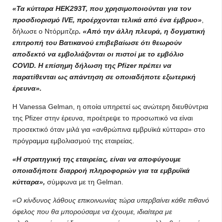
«Τα κύτταρα HEK293T, που χρησιμοποιούνται για τον
προσδιορισμό IVE, προέρχονται τελικά από ένα έμβρυο»
,
δήλωσε ο Ντόρμιτζερ
. «Από την άλλη πλευρά, η δογματική
επιτροπή του Βατικανού επιβεβαίωσε ότι θεωρούν
αποδεκτό να εμβολιάζονται οι πιστοί με το εμβόλιο
COVID. Η επίσημη δήλωση της Pfizer πρέπει να
παρατίθενται ως απάντηση σε οποιαδήποτε εξωτερική
έρευνα».
Η Vanessa Gelman, η οποία υπηρετεί ως ανώτερη διευθύντρια
της Pfizer στην έρευνα, προέτρεψε το προσωπικό να είναι
προσεκτικό όταν μιλά για «ανθρώπινα εμβρυϊκά κύτταρα» στο
πρόγραμμα εμβολιασμού της εταιρείας.
«Η στρατηγική της εταιρείας, είναι να αποφύγουμε
οποιαδήποτε διαρροή πληροφοριών για τα εμβρυϊκά
κύτταρα»,
σύμφωνα με τη Gelman.
«Ο κίνδυνος λάθους επικοινωνίας τώρα υπερβαίνει κάθε πιθανό
όφελος που θα μπορούσαμε να έχουμε, ιδιαίτερα με