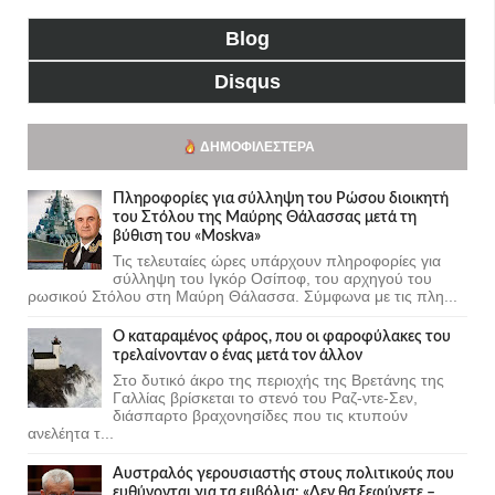
Blog
Disqus
ΔΗΜΟΦΙΛΈΣΤΕΡΑ
Πληροφορίες για σύλληψη του Ρώσου διοικητή
του Στόλου της Mαύρης Θάλασσας μετά τη
βύθιση του «Moskva»
Τις τελευταίες ώρες υπάρχουν πληροφορίες για
σύλληψη του Ιγκόρ Οσίποφ, του αρχηγού του
ρωσικού Στόλου στη Μαύρη Θάλασσα. Σύμφωνα με τις πλη...
Ο καταραμένος φάρος, που οι φαροφύλακες του
τρελαίνονταν ο ένας μετά τον άλλον
Στο δυτικό άκρο της περιοχής της Βρετάνης της
Γαλλίας βρίσκεται το στενό του Ραζ-ντε-Σεν,
διάσπαρτο βραχονησίδες που τις κτυπούν
ανελέητα τ...
Αυστραλός γερουσιαστής στους πολιτικούς που
ευθύνονται για τα εμβόλια: «Δεν θα ξεφύγετε –