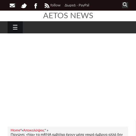
follow
Δωρεά - PayPal
AETOS NEWS
☰
Home
"»
Αποκαλύψεις
" »
Παγώνη: «Ναι» τα mRNA εμβόλια έχουν μέσα νεκρά έμβρυα αλλά δεν