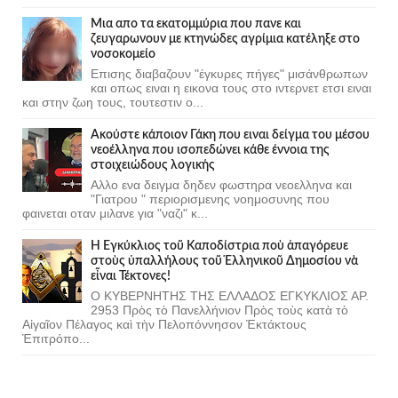
Μια απο τα εκατομμύρια που πανε και
ζευγαρωνουν με κτηνώδες αγρίμια κατέληξε στο
νοσοκομείο
Επισης διαβαζουν "έγκυρες πήγες" μισάνθρωπων
και οπως ειναι η εικονα τους στο ιντερνετ ετσι ειναι
και στην ζωη τους, τουτεστιν ο...
Ακούστε κάποιον Γάκη που ειναι δείγμα του μέσου
νεοέλληνα που ισοπεδώνει κάθε έννοια της
στοιχειώδους λογικής
Αλλο ενα δειγμα δηδεν φωστηρα νεοελληνα και
"Γιατρου " περιορισμενης νοημοσυνης που
φαινεται οταν μιλανε για "ναζι" κ...
Ἡ Ἐγκύκλιος τοῦ Καποδίστρια ποὺ ἀπαγόρευε
στοὺς ὑπαλλήλους τοῦ Ἑλληνικοῦ Δημοσίου νὰ
εἶναι Τέκτονες!
Ο ΚΥΒΕΡΝΗΤΗΣ ΤΗΣ ΕΛΛΑΔΟΣ ΕΓΚΥΚΛΙΟΣ ΑΡ.
2953 Πρὸς τὸ Πανελλήνιον Πρὸς τοὺς κατὰ τὸ
Αἰγαῖον Πέλαγος καὶ τὴν Πελοπόννησον Ἐκτάκτους
Ἐπιτρόπο...