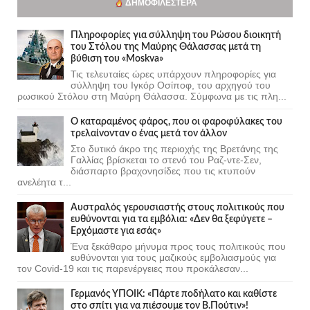
ΔΗΜΟΦΙΛΈΣΤΕΡΑ
Πληροφορίες για σύλληψη του Ρώσου διοικητή
του Στόλου της Mαύρης Θάλασσας μετά τη
βύθιση του «Moskva»
Τις τελευταίες ώρες υπάρχουν πληροφορίες για
σύλληψη του Ιγκόρ Οσίποφ, του αρχηγού του
ρωσικού Στόλου στη Μαύρη Θάλασσα. Σύμφωνα με τις πλη...
Ο καταραμένος φάρος, που οι φαροφύλακες του
τρελαίνονταν ο ένας μετά τον άλλον
Στο δυτικό άκρο της περιοχής της Βρετάνης της
Γαλλίας βρίσκεται το στενό του Ραζ-ντε-Σεν,
διάσπαρτο βραχονησίδες που τις κτυπούν
ανελέητα τ...
Αυστραλός γερουσιαστής στους πολιτικούς που
ευθύνονται για τα εμβόλια: «Δεν θα ξεφύγετε –
Ερχόμαστε για εσάς»
Ένα ξεκάθαρο μήνυμα προς τους πολιτικούς που
ευθύνονται για τους μαζικούς εμβολιασμούς για
τον Covid-19 και τις παρενέργειες που προκάλεσαν...
Γερμανός ΥΠΟΙΚ: «Πάρτε ποδήλατο και καθίστε
στο σπίτι για να πιέσουμε τον Β.Πούτιν»!