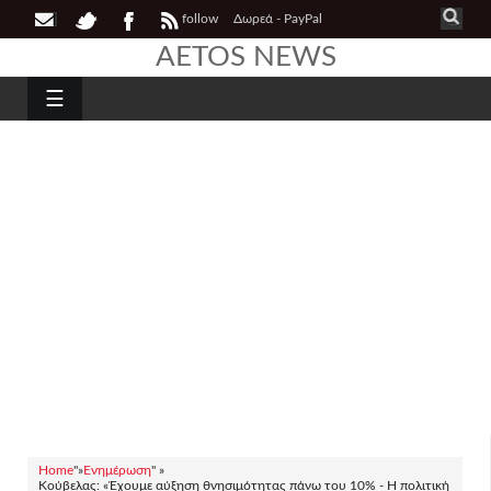
follow
Δωρεά - PayPal
AETOS NEWS
☰
Home
"»
Ενημέρωση
" »
Κούβελας: «Έχουμε αύξηση θνησιμότητας πάνω του 10% - Η πολιτική