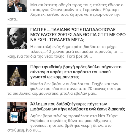
Μια απίστευτη οδηγία προς τους πολίτες έδωσε ο
υπουργός Οικονομικών της Γερμανίας Ρόμπερτ
Χάμπεκ, καθώς τους ζήτησε να περιορίσουν την
κατα...
ΓΙΑΤΙ ΡΕ ....ΠΑΛΙΑΝΘΡΩΠΕ ΠΑΠΑΔΟΠΟΥΛΕ
ΜΟΥ ΕΔΩΣΕΣ 20ΕΤΕΣ ΔΑΝΕΙΟ ΓΙΑ ΣΠΙΤΙ ΜΕ ΟΡΟ
ΝΑ ΕΧΕΙ ...ΤΟΥΑΛΕΤΑ ΜΕΣΑ;
Η επιστολή ενός Δημοκράτη,διαβάστε το μέχρι
τέλους...40 χρόνια μετά και ακόμα τυραννάς τα ....
καημένα παιδιά της νέας τάξης. Γιατί βρε άθ...
Πάρα την «θεϊκή» βροχή ορδες δούλοι πήγαν στο
σύνταγμα παρέα με τα παράσιτα του κακού
γνωστοί ως κομμουνιστες
Μυαλο δεν βαζουν οι δουλοι του Γιαχβε και των
φυλων του εδω και πανω απο 20 αιωνες ουτε με
τα διαβολικα κομμουνιστικα μπολια εβαλαν μαλ...
Άλλη μια που διάβαζε έγκυρες πήγες των
μισάνθρωπων πήγε αδιάβαστη ενώ έκανε διακοπές
Δηθεν βαρύ πένθος προκάλεσε στα Νέα Στύρα
Ευβοίας ο αιφνίδιος θάνατος μιας 56χρονης
γυναίκας, η οποία βρέθηκε νεκρή δίπλα στο
σταθμευμένο αυ...