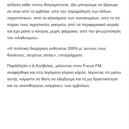
αύξηση κάθε τύπου θνησιμότητας. Δεν μπορούμε να ξέρουμε
αν είναι από τα εμβόλια, από την παραμέληση των άλλων
περιστατικών, από τα κλεισίματα των νοσοκομείων, από το ότι
πήραν τους αγροτικούς γιατρούς από τα περιφερειακά ιατρεία
και έχει μείνει ο κόσμος χωρίς φάρμακα, από την φτωχοποίηση
του πληθυσμού».
«Η πολιτική διαχείριση ευθύνεται 100% γι' αυτούς τους
θανάτους, ασχέτως αιτίας», υπογράμμισε.
Παράλληλα ο Δ.Κούβελας, μιλώντας στον Focus FM,
αναφέρθηκε και στη λεγόμενη κίτρινη κάρτα, λέγοντας ότι μέσω
αυτής «είμαστε σε θέση να ελέγξουμε και τη μη δραστικότητα
και τις ανεπιθύμητες ενέργειες» των εμβολίων.