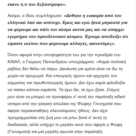
έκανε ό,τι πιο δεξιόστροφο».
Ακόμα, ο ίδιος συμπλήρωσε:
«Δόθηκε η ευκαιρία από τον
ελληνικό λαό και απέτυχε. Εμείς και εγώ ξανά μπροστά για
να φέρουμε και πάλι τον κόσμο κοντά μας και να υπάρχει
εγερτήριο του προοδευτικού κόσμου. Έχουμε αποδείξει ότι
είμαστε εκείνοι που φέρνουμε αλλαγές, καινοτόμες».
Όσον αφορά στην υποψηφιότητά του για την προεδρία του
ΚΙΝΑΛ, ο Γιώργος Παπανδρέου υπογράμμισε:
«Καμία πολιτική
ρεβάνς δεν θέλω να πάρω. Δικαίωση για εμένα είναι να δω τη
χώρα να προχωρά. Και υπουργός ήμουν και αρχηγός του
κόμματος και πρωθυπουργός ήμουν. Δεν έχω καμία φιλοδοξία
να πιάσω κάποια καρέκλα. Τα έχω δει, τα έχω ζήσει. Στόχος
μου είναι να μπορώ να προσφέρω σ' αυτή την παράταξη ειδικά
ύστερα από την τραγική απώλεια της Φώφης Γεννηματά που
άφησε παρακαταθήκη πλεονάσματος ήθους. Δεν είχα
προγραμματίσει στη ζωή μου να μπω ξανά σ' αυτή τη
διαδικασία, αλλά υπήρχε το μεγάλο κενό που άφησε η Φώφη
(Γεννηματά) και μια μεγάλη αγωνία στην παράταξη.