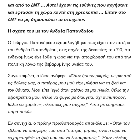
και από το ΔΝΤ … Αυτοί έχουν τις ευθύνες που αργήσανε
και έφτασαν τη χώρα κοντά στη χρεοκοπία … Είπαν στο
ΔΝΤ να μη δημοσιεύσει τα στοιχεία».
Η σχέση του με τον Ανδρέα Παπανδρέου
Ο Γιώργος Παπανδρέου εξομολογήθηκε πως είχε στον πατέρα
του Ανδρέα Παπανδρέου, στις αρχές της δεκαετίας του '90, ότι
ενδεχομένως είχε έρθει η ώρα για την αποχώρησή του από την
πολιτική λόγω της βεβαρυμένης υγείας του.
Συγκεκριμένα, ο ίδιος ανέφερε:
«Όταν ήμουν μικρός, σε μια από
τις βόλτες μας, ο πατέρας μου μού είχε μιλήσει για τη ζωή και
τον θάνατο. Μου είπε "εγώ όταν φτάσω σε μια ηλικία, θέλω την
αξιοπρέπειά μου, θέλω να φύγω με διαύγεια, όχι ανήμπορος,
θέλω να χαρώ τις τελευταίες μου στιγμές". Αυτό με επηρέασε
πάρα πολύ».
Εν συνεχεία, ο πρώην πρωθυπουργός αποκάλυψε:
«Όταν τον
έβλεπα να υποφέρει, του είπα "πατέρα, μήπως είναι η ώρα να
ευχαριστηθείς τη ζωή σου και να ξεκουραστείς;". Ήταν τελείως