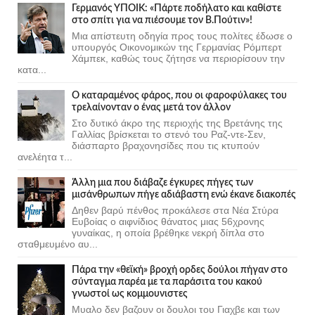
Γερμανός ΥΠΟΙΚ: «Πάρτε ποδήλατο και καθίστε
στο σπίτι για να πιέσουμε τον Β.Πούτιν»!
Μια απίστευτη οδηγία προς τους πολίτες έδωσε ο
υπουργός Οικονομικών της Γερμανίας Ρόμπερτ
Χάμπεκ, καθώς τους ζήτησε να περιορίσουν την
κατα...
Ο καταραμένος φάρος, που οι φαροφύλακες του
τρελαίνονταν ο ένας μετά τον άλλον
Στο δυτικό άκρο της περιοχής της Βρετάνης της
Γαλλίας βρίσκεται το στενό του Ραζ-ντε-Σεν,
διάσπαρτο βραχονησίδες που τις κτυπούν
ανελέητα τ...
Άλλη μια που διάβαζε έγκυρες πήγες των
μισάνθρωπων πήγε αδιάβαστη ενώ έκανε διακοπές
Δηθεν βαρύ πένθος προκάλεσε στα Νέα Στύρα
Ευβοίας ο αιφνίδιος θάνατος μιας 56χρονης
γυναίκας, η οποία βρέθηκε νεκρή δίπλα στο
σταθμευμένο αυ...
Πάρα την «θεϊκή» βροχή ορδες δούλοι πήγαν στο
σύνταγμα παρέα με τα παράσιτα του κακού
γνωστοί ως κομμουνιστες
Μυαλο δεν βαζουν οι δουλοι του Γιαχβε και των