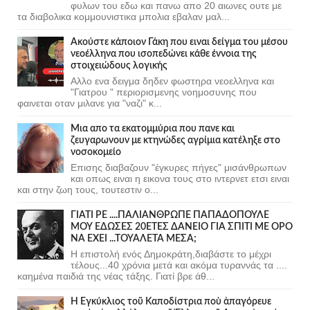
φυλων του εδω και πανω απο 20 αιωνες ουτε με
τα διαβολικα κομμουνιστικα μπολια εβαλαν μαλ...
Ακούστε κάποιον Γάκη που ειναι δείγμα του μέσου
νεοέλληνα που ισοπεδώνει κάθε έννοια της
στοιχειώδους λογικής
Αλλο ενα δειγμα δηδεν φωστηρα νεοελληνα και
"Γιατρου " περιορισμενης νοημοσυνης που
φαινεται οταν μιλανε για "ναζι" κ...
Μια απο τα εκατομμύρια που πανε και
ζευγαρωνουν με κτηνώδες αγρίμια κατέληξε στο
νοσοκομείο
Επισης διαβαζουν "έγκυρες πήγες" μισάνθρωπων
και οπως ειναι η εικονα τους στο ιντερνετ ετσι ειναι
και στην ζωη τους, τουτεστιν ο...
ΓΙΑΤΙ ΡΕ ....ΠΑΛΙΑΝΘΡΩΠΕ ΠΑΠΑΔΟΠΟΥΛΕ
ΜΟΥ ΕΔΩΣΕΣ 20ΕΤΕΣ ΔΑΝΕΙΟ ΓΙΑ ΣΠΙΤΙ ΜΕ ΟΡΟ
ΝΑ ΕΧΕΙ ...ΤΟΥΑΛΕΤΑ ΜΕΣΑ;
Η επιστολή ενός Δημοκράτη,διαβάστε το μέχρι
τέλους...40 χρόνια μετά και ακόμα τυραννάς τα ....
καημένα παιδιά της νέας τάξης. Γιατί βρε άθ...
Ἡ Ἐγκύκλιος τοῦ Καποδίστρια ποὺ ἀπαγόρευε