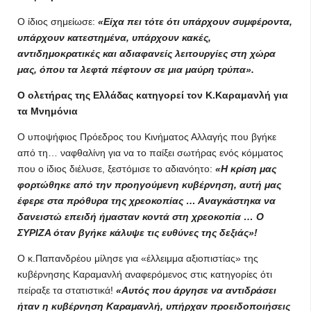
Ο ίδιος σημείωσε:
«Είχα πει τότε ότι υπάρχουν συμφέροντα,
υπάρχουν κατεστημένα, υπάρχουν κακές,
αντιδημοκρατικές και αδιαφανείς λειτουργίες στη χώρα
μας, όπου τα λεφτά πέφτουν σε μια μαύρη τρύπα».
Ο ολετήρας της Ελλάδας κατηγορεί τον Κ.Καραμανλή για
τα Μνημόνια
Ο υποψήφιος Πρόεδρος του Κινήματος Αλλαγής που βγήκε
από τη… ναφθαλίνη για να το παίξει σωτήρας ενός κόμματος
που ο ίδιος διέλυσε, ξεστόμισε το αδιανόητο:
«Η κρίση μας
φορτώθηκε από την προηγούμενη κυβέρνηση, αυτή μας
έφερε στα πρόθυρα της χρεοκοπίας … Αναγκάστηκα να
δανειστώ επειδή ήμασταν κοντά στη χρεοκοπία … Ο
ΣΥΡΙΖΑ όταν βγήκε κάλυψε τις ευθύνες της δεξιάς»!
Ο κ.Παπανδρέου μίλησε για «έλλειμμα αξιοπιστίας» της
κυβέρνησης Καραμανλή αναφερόμενος στις κατηγορίες ότι
πείραξε τα στατιστικά!
«Αυτός που άργησε να αντιδράσει
ήταν η κυβέρνηση Καραμανλή, υπήρχαν προειδοποιήσεις