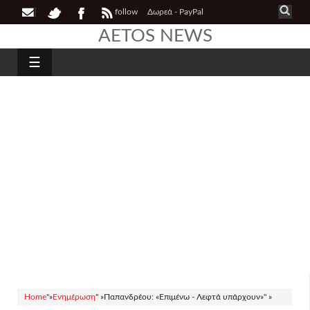
follow
Δωρεά - PayPal
AETOS NEWS
☰
Home
"»
Ενημέρωση
" »
Παπανδρέου: «Επιμένω - Λεφτά υπάρχουν»" »