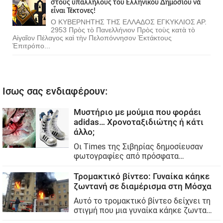
στοὺς ὑπαλλήλους τοῦ Ἑλληνικοῦ Δημοσίου νὰ
εἶναι Τέκτονες!
Ο ΚΥΒΕΡΝΗΤΗΣ ΤΗΣ ΕΛΛΑΔΟΣ ΕΓΚΥΚΛΙΟΣ ΑΡ.
2953 Πρὸς τὸ Πανελλήνιον Πρὸς τοὺς κατὰ τὸ
Αἰγαῖον Πέλαγος καὶ τὴν Πελοπόννησον Ἐκτάκτους
Ἐπιτρόπο...