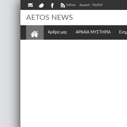
follow
Δωρεά - PayPal
AETOS NEWS
Άρθρα μας
ΑΡΧΑΙΑ ΜΥΣΤΗΡΙΑ
Ενη