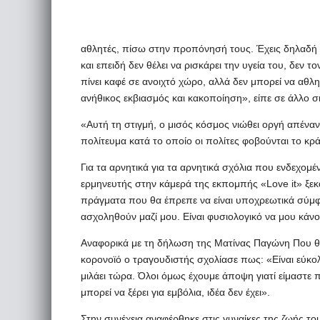
αθλητές, πίσω στην προπόνησή τους. Έχεις δηλαδή 
και επειδή δεν θέλει να ρισκάρει την υγεία του, δεν τ
πίνει καφέ σε ανοιχτό χώρο, αλλά δεν μπορεί να αθληθ
ανήθικος εκβιασμός και κακοποίηση», είπε σε άλλο σ
«Αυτή τη στιγμή, ο μισός κόσμος νιώθει οργή απέναντ
πολίτευμα κατά το οποίο οι πολίτες φοβούνται το κρά
Για τα αρνητικά για τα αρνητικά σχόλια που ενδεχομ
ερμηνευτής στην κάμερά της εκπομπής «Love it» ξεκ
πράγματα που θα έπρεπε να είναι υποχρεωτικά σύμφ
ασχοληθούν μαζί μου. Είναι φυσιολογικό να μου κάνο
Αναφορικά με τη δήλωση της Ματίνας Παγώνη Που θεωρε
κορονοϊό ο τραγουδιστής σχολίασε πως: «Είναι εύκολο
μιλάει τώρα. Όλοι όμως έχουμε άποψη γιατί είμαστε π
μπορεί να ξέρει για εμβόλια, ιδέα δεν έχει».
Στην συνέχεια αναφέρθηκε στις γυναίκες της ζωής του