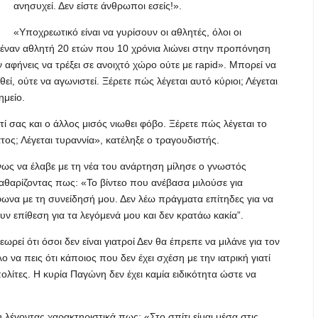
ανησυχεί. Δεν είστε άνθρωποι εσείς!».
«Υποχρεωτικό είναι να γυρίσουν οι αθλητές, όλοι οι
έναν αθλητή 20 ετών που 10 χρόνια λιώνει στην προπόνηση
ον αφήνεις να τρέξει σε ανοιχτό χώρο ούτε με rapid». Μπορεί να
εί, ούτε να αγωνιστεί. Ξέρετε πώς λέγεται αυτό κύριοι; Λέγεται
ημείο.
ί σας και ο άλλος μισός νιωθει φόβο. Ξέρετε πώς λέγεται το
τος; Λέγεται τυραννία», κατέληξε ο τραγουδιστής.
ένως να έλαβε με τη νέα του ανάρτηση μίλησε ο γνωστός
αθαρίζοντας πως: «Το βίντεο που ανέβασα μιλούσε για
ωνα με τη συνείδησή μου. Δεν λέω πράγματα επίτηδες για να
υν επίθεση για τα λεγόμενά μου και δεν κρατάω κακία”.
ί ότι όσοι δεν είναι γιατροί Δεν θα έπρεπε να μιλάνε για τον
 να πεις ότι κάποιος που δεν έχει σχέση με την ιατρική γιατί
ολίτες. Η κυρία Παγώνη δεν έχει καμία ειδικότητα ώστε να
 λέγοντας χαρακτηριστικά πως: «Στο σπίτι είμαι μέσα στις