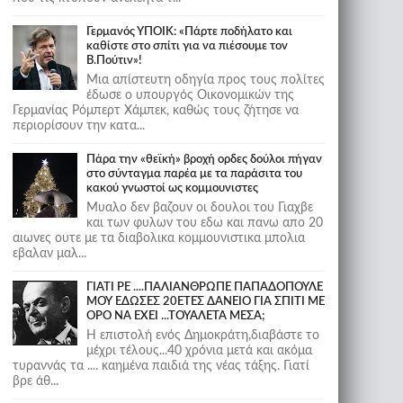
Γερμανός ΥΠΟΙΚ: «Πάρτε ποδήλατο και
καθίστε στο σπίτι για να πιέσουμε τον
Β.Πούτιν»!
Μια απίστευτη οδηγία προς τους πολίτες
έδωσε ο υπουργός Οικονομικών της
Γερμανίας Ρόμπερτ Χάμπεκ, καθώς τους ζήτησε να
περιορίσουν την κατα...
Πάρα την «θεϊκή» βροχή ορδες δούλοι πήγαν
στο σύνταγμα παρέα με τα παράσιτα του
κακού γνωστοί ως κομμουνιστες
Μυαλο δεν βαζουν οι δουλοι του Γιαχβε
και των φυλων του εδω και πανω απο 20
αιωνες ουτε με τα διαβολικα κομμουνιστικα μπολια
εβαλαν μαλ...
ΓΙΑΤΙ ΡΕ ....ΠΑΛΙΑΝΘΡΩΠΕ ΠΑΠΑΔΟΠΟΥΛΕ
ΜΟΥ ΕΔΩΣΕΣ 20ΕΤΕΣ ΔΑΝΕΙΟ ΓΙΑ ΣΠΙΤΙ ΜΕ
ΟΡΟ ΝΑ ΕΧΕΙ ...ΤΟΥΑΛΕΤΑ ΜΕΣΑ;
Η επιστολή ενός Δημοκράτη,διαβάστε το
μέχρι τέλους...40 χρόνια μετά και ακόμα
τυραννάς τα .... καημένα παιδιά της νέας τάξης. Γιατί
βρε άθ...