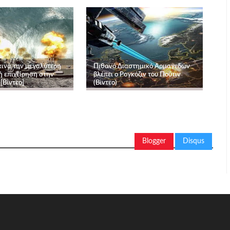
κινά την μεγαλύτερη
Πιθανό Διαστημικό Αρμαγεδών
ή επιχείρηση στην
βλέπει ο Ρογκόζιν του Πούτιν
 [Βίντεο]
(Βίντεο)
Blogger
Disqus