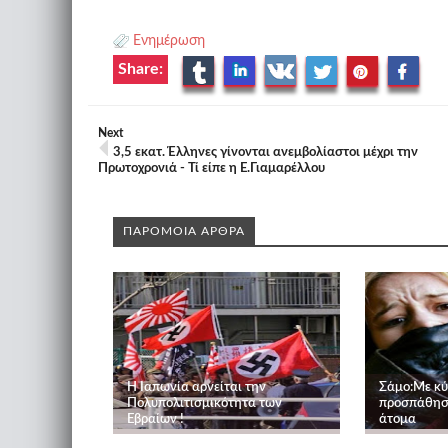
Ενημέρωση
Share:
Next
3,5 εκατ. Έλληνες γίνονται ανεμβολίαστοι μέχρι την
Πρωτοχρονιά - Τί είπε η Ε.Γιαμαρέλλου
ΠΑΡΟΜΟΙΑ ΑΡΘΡΑ
Η Ιαπωνία αρνείται την
Σάμο:Με κύ
Πολυπολιτισμικότητα των
προσπάθησα
Εβραίων !
άτομα