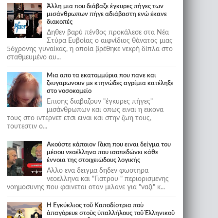
Άλλη μια που διάβαζε έγκυρες πήγες των
μισάνθρωπων πήγε αδιάβαστη ενώ έκανε
διακοπές
Δηθεν βαρύ πένθος προκάλεσε στα Νέα
Στύρα Ευβοίας ο αιφνίδιος θάνατος μιας
56χρονης γυναίκας, η οποία βρέθηκε νεκρή δίπλα στο
σταθμευμένο αυ...
Μια απο τα εκατομμύρια που πανε και
ζευγαρωνουν με κτηνώδες αγρίμια κατέληξε
στο νοσοκομείο
Επισης διαβαζουν "έγκυρες πήγες"
μισάνθρωπων και οπως ειναι η εικονα
τους στο ιντερνετ ετσι ειναι και στην ζωη τους,
τουτεστιν ο...
Ακούστε κάποιον Γάκη που ειναι δείγμα του
μέσου νεοέλληνα που ισοπεδώνει κάθε
έννοια της στοιχειώδους λογικής
Αλλο ενα δειγμα δηδεν φωστηρα
νεοελληνα και "Γιατρου " περιορισμενης
νοημοσυνης που φαινεται οταν μιλανε για "ναζι" κ...
Ἡ Ἐγκύκλιος τοῦ Καποδίστρια ποὺ
ἀπαγόρευε στοὺς ὑπαλλήλους τοῦ Ἑλληνικοῦ