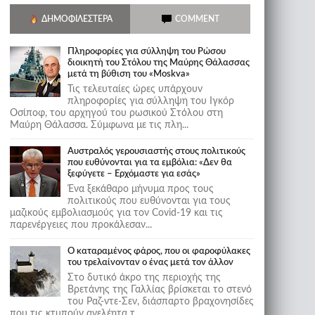
ΔΗΜΟΦΙΛΈΣΤΕΡΑ
COMMENT
Πληροφορίες για σύλληψη του Ρώσου
διοικητή του Στόλου της Mαύρης Θάλασσας
μετά τη βύθιση του «Moskva»
Τις τελευταίες ώρες υπάρχουν
πληροφορίες για σύλληψη του Ιγκόρ
Οσίποφ, του αρχηγού του ρωσικού Στόλου στη
Μαύρη Θάλασσα. Σύμφωνα με τις πλη...
Αυστραλός γερουσιαστής στους πολιτικούς
που ευθύνονται για τα εμβόλια: «Δεν θα
ξεφύγετε – Ερχόμαστε για εσάς»
Ένα ξεκάθαρο μήνυμα προς τους
πολιτικούς που ευθύνονται για τους
μαζικούς εμβολιασμούς για τον Covid-19 και τις
παρενέργειες που προκάλεσαν...
Ο καταραμένος φάρος, που οι φαροφύλακες
του τρελαίνονταν ο ένας μετά τον άλλον
Στο δυτικό άκρο της περιοχής της
Βρετάνης της Γαλλίας βρίσκεται το στενό
του Ραζ-ντε-Σεν, διάσπαρτο βραχονησίδες
που τις κτυπούν ανελέητα τ...