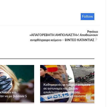
Follow
Previous
«ΑΠΑΓΟΡΕΒΗΤΗ ΑΜΠΟΛΙΑΣΤΗ»! Αποθεώνουν
ανορθόγραφο κείμενο – ΒΙΝΤΕΟ ΚΑΤΑΝΤΙΑΣ
Καθημερινές οι «μάχες» ανάμεσα
σε αστυνομία και ζουλου
κλωσαν και
απολίτιστους και χαμηλής
ν να με βιάσουν 5
νοημοσύνης λαθρομετανάστες
(Βίντεο)