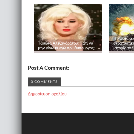
Η Ρωσία ξε
Τζούλια Αλεξανδράτου: Γιατί να
στρατιωτικ
μην γίνω κι εγώ πρωθυπουργός;
ιστορία της
Post A Comment:
0 COMMENTS
Δημοσίευση σχολίου