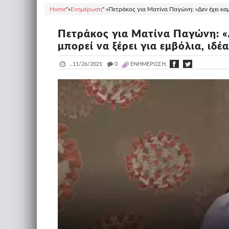
Home
"»
Ενημέρωση
" »
Πετράκος για Ματίνα Παγώνη: «Δεν έχει καμία
Πετράκος για Ματίνα Παγώνη: «Δ
μπορεί να ξέρει για εμβόλια, ιδέα
..
11/26/2021
_
0
ΕΝΗΜΈΡΩΣΗ,