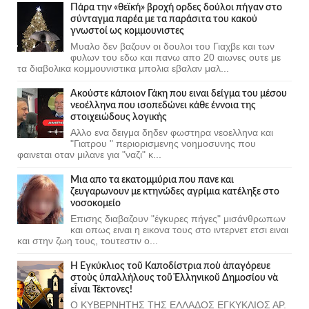
Πάρα την «θεϊκή» βροχή ορδες δούλοι πήγαν στο
σύνταγμα παρέα με τα παράσιτα του κακού
γνωστοί ως κομμουνιστες
Μυαλο δεν βαζουν οι δουλοι του Γιαχβε και των
φυλων του εδω και πανω απο 20 αιωνες ουτε με
τα διαβολικα κομμουνιστικα μπολια εβαλαν μαλ...
Ακούστε κάποιον Γάκη που ειναι δείγμα του μέσου
νεοέλληνα που ισοπεδώνει κάθε έννοια της
στοιχειώδους λογικής
Αλλο ενα δειγμα δηδεν φωστηρα νεοελληνα και
"Γιατρου " περιορισμενης νοημοσυνης που
φαινεται οταν μιλανε για "ναζι" κ...
Μια απο τα εκατομμύρια που πανε και
ζευγαρωνουν με κτηνώδες αγρίμια κατέληξε στο
νοσοκομείο
Επισης διαβαζουν "έγκυρες πήγες" μισάνθρωπων
και οπως ειναι η εικονα τους στο ιντερνετ ετσι ειναι
και στην ζωη τους, τουτεστιν ο...
Ἡ Ἐγκύκλιος τοῦ Καποδίστρια ποὺ ἀπαγόρευε
στοὺς ὑπαλλήλους τοῦ Ἑλληνικοῦ Δημοσίου νὰ
εἶναι Τέκτονες!
Ο ΚΥΒΕΡΝΗΤΗΣ ΤΗΣ ΕΛΛΑΔΟΣ ΕΓΚΥΚΛΙΟΣ ΑΡ.