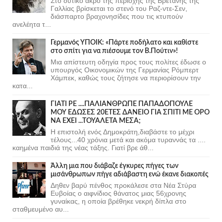
Στο δυτικό άκρο της περιοχής της Βρετάνης της
Γαλλίας βρίσκεται το στενό του Ραζ-ντε-Σεν,
διάσπαρτο βραχονησίδες που τις κτυπούν
ανελέητα τ...
Γερμανός ΥΠΟΙΚ: «Πάρτε ποδήλατο και καθίστε
στο σπίτι για να πιέσουμε τον Β.Πούτιν»!
Μια απίστευτη οδηγία προς τους πολίτες έδωσε ο
υπουργός Οικονομικών της Γερμανίας Ρόμπερτ
Χάμπεκ, καθώς τους ζήτησε να περιορίσουν την
κατα...
ΓΙΑΤΙ ΡΕ ....ΠΑΛΙΑΝΘΡΩΠΕ ΠΑΠΑΔΟΠΟΥΛΕ
ΜΟΥ ΕΔΩΣΕΣ 20ΕΤΕΣ ΔΑΝΕΙΟ ΓΙΑ ΣΠΙΤΙ ΜΕ ΟΡΟ
ΝΑ ΕΧΕΙ ...ΤΟΥΑΛΕΤΑ ΜΕΣΑ;
Η επιστολή ενός Δημοκράτη,διαβάστε το μέχρι
τέλους...40 χρόνια μετά και ακόμα τυραννάς τα ....
καημένα παιδιά της νέας τάξης. Γιατί βρε άθ...
Άλλη μια που διάβαζε έγκυρες πήγες των
μισάνθρωπων πήγε αδιάβαστη ενώ έκανε διακοπές
Δηθεν βαρύ πένθος προκάλεσε στα Νέα Στύρα
Ευβοίας ο αιφνίδιος θάνατος μιας 56χρονης
γυναίκας, η οποία βρέθηκε νεκρή δίπλα στο
σταθμευμένο αυ...