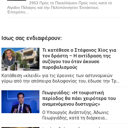
2953 Πρὸς τὸ Πανελλήνιον Πρὸς τοὺς κατὰ τὸ
Αἰγαῖον Πέλαγος καὶ τὴν Πελοπόννησον Ἐκτάκτους
Ἐπιτρόπο...