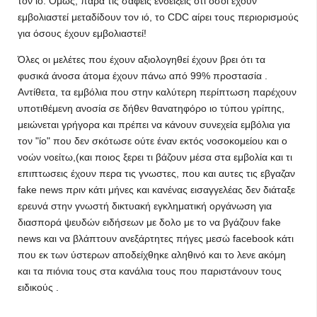
τον ιό. Όμως, παρά τις σαφείς ενδείξεις ότι όσοι έχουν
εμβολιαστεί μεταδίδουν τον ιό, το CDC αίρει τους περιορισμούς
για όσους έχουν εμβολιαστεί!
Όλες οι μελέτες που έχουν αξιολογηθεί έχουν βρει ότι τα
φυσικά άνοσα άτομα έχουν πάνω από 99% προστασία .
Αντίθετα, τα εμβόλια που στην καλύτερη περίπτωση παρέχουν
υποτιθέμενη ανοσία σε δήθεν θανατηφόρο ιο τύπου γρίπης,
μειώνεται γρήγορα και πρέπει να κάνουν συνεχεία εμβόλια για
τον "ίο" που δεν σκότωσε ούτε έναν εκτός νοσοκομείου και ο
νοών νοείτω,(και ποιος ξερει τι βάζουν μέσα στα εμβολία και τι
επιπτωσεις έχουν περα τις γνωστες, που και αυτες τις εβγαζαν
fake news πριν κάτι μήνες και κανένας εισαγγελέας δεν διάταξε
ερευνά στην γνωστή δικτυακή εγκληματική οργάνωση για
διασπορά ψευδών ειδήσεων με δολο με το να βγάζουν fake
news και να βλάπτουν ανεξάρτητες πήγες μεσώ facebook κάτι
που εκ των ύστερων αποδείχθηκε αληθινό και το λενε ακόμη
και τα πιόνια τους στα κανάλια τους που παριστάνουν τους
ειδικούς .