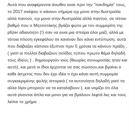
Αυτά που αναφέρονται άνωθεν ειναι πριν την "πανδημία" τους,
το 2017 σκέψου τι κάνουν σήμερα οχι μονο στην Αυστραλία
αλλά παντού, οχι μονο στην Αυστραλία αλλά παντού, σε τέτοιο
βαθμό που ο Μητσοτάκης βγάζει φώτο με τον συμμορίτη της
pfizer αδιανόητο (!) σαν να ειναι μια σπείρα όλοι μαζί, αλλά με
τέτοια πλύση εγκεφάλου σε κανέναν δεν κάνει εντύπωση, αυτά
που διάβαζαν κάποιοι έξυπνοι πριν 5 χρόνια τα κάνουν πράξη ,
( γιατί οι πολλοί διαβαζουν σελίδες τύπου πρωτο θέμα δηλαδή
τους ίδιους ) , δημιουργούν ιούς (θεωρίες συνωμοσίας ηταν και
αυτό), και μετά οι ίδιοι έρχονται να σας σώσουν,και βγαίνει ο
καθε άσχετος που δεν έχει ιδέα τι έχει κάνει αυτή συμμορία
συγκεκριμένης φυλής ιστορικά ( τα αυτονόητα δηλαδή γιατί τα
αλλα λίγοι μπορούν να τα καταλάβουν ), και νομίζει ότι όλα
αυτά γίνονται άπλα και μονο για να βγάλουν λεφτά λες και τους
λείπει το χρήμα ..