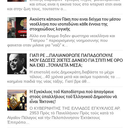
και οπως ειναι η εικονα τους στο ιντερνετ ετσι ειναι
και στην ζωη τους, τουτεστιν ο...
Ακούστε κάποιον Γάκη που ειναι δείγμα του μέσου
νεοέλληνα που ισοπεδώνει κάθε έννοια της
στοιχειώδους λογικής
Αλλο ενα δειγμα δηδεν φωστηρα νεοελληνα και
"Γιατρου " περιορισμενης νοημοσυνης που
φαινεται οταν μιλανε για "ναζι" κ...
ΓΙΑΤΙ ΡΕ ....ΠΑΛΙΑΝΘΡΩΠΕ ΠΑΠΑΔΟΠΟΥΛΕ
ΜΟΥ ΕΔΩΣΕΣ 20ΕΤΕΣ ΔΑΝΕΙΟ ΓΙΑ ΣΠΙΤΙ ΜΕ ΟΡΟ
ΝΑ ΕΧΕΙ ...ΤΟΥΑΛΕΤΑ ΜΕΣΑ;
Η επιστολή ενός Δημοκράτη,διαβάστε το μέχρι
τέλους...40 χρόνια μετά και ακόμα τυραννάς τα ....
καημένα παιδιά της νέας τάξης. Γιατί βρε άθ...
Ἡ Ἐγκύκλιος τοῦ Καποδίστρια ποὺ ἀπαγόρευε
στοὺς ὑπαλλήλους τοῦ Ἑλληνικοῦ Δημοσίου νὰ
εἶναι Τέκτονες!
Ο ΚΥΒΕΡΝΗΤΗΣ ΤΗΣ ΕΛΛΑΔΟΣ ΕΓΚΥΚΛΙΟΣ ΑΡ.
2953 Πρὸς τὸ Πανελλήνιον Πρὸς τοὺς κατὰ τὸ
Αἰγαῖον Πέλαγος καὶ τὴν Πελοπόννησον Ἐκτάκτους
Ἐπιτρόπο...