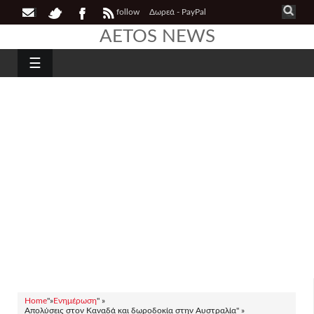
follow
Δωρεά - PayPal
AETOS NEWS
☰
Home
"»
Ενημέρωση
" »
Απολύσεις στον Καναδά και δωροδοκία στην Αυστραλία" »