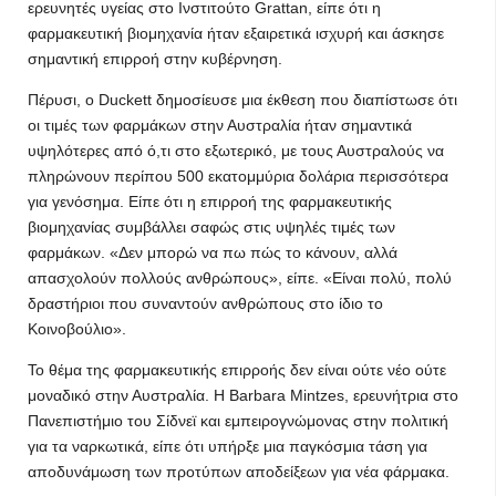
ερευνητές υγείας στο Ινστιτούτο Grattan, είπε ότι η
φαρμακευτική βιομηχανία ήταν εξαιρετικά ισχυρή και άσκησε
σημαντική επιρροή στην κυβέρνηση.
Πέρυσι, ο Duckett δημοσίευσε μια έκθεση που διαπίστωσε ότι
οι τιμές των φαρμάκων στην Αυστραλία ήταν σημαντικά
υψηλότερες από ό,τι στο εξωτερικό, με τους Αυστραλούς να
πληρώνουν περίπου 500 εκατομμύρια δολάρια περισσότερα
για γενόσημα. Είπε ότι η επιρροή της φαρμακευτικής
βιομηχανίας συμβάλλει σαφώς στις υψηλές τιμές των
φαρμάκων. «Δεν μπορώ να πω πώς το κάνουν, αλλά
απασχολούν πολλούς ανθρώπους», είπε. «Είναι πολύ, πολύ
δραστήριοι που συναντούν ανθρώπους στο ίδιο το
Κοινοβούλιο».
Το θέμα της φαρμακευτικής επιρροής δεν είναι ούτε νέο ούτε
μοναδικό στην Αυστραλία. Η Barbara Mintzes, ερευνήτρια στο
Πανεπιστήμιο του Σίδνεϊ και εμπειρογνώμονας στην πολιτική
για τα ναρκωτικά, είπε ότι υπήρξε μια παγκόσμια τάση για
αποδυνάμωση των προτύπων αποδείξεων για νέα φάρμακα.