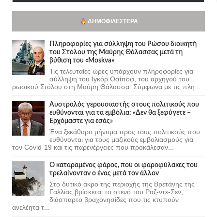
ΔΗΜΟΦΙΛΈΣΤΕΡΑ
Πληροφορίες για σύλληψη του Ρώσου διοικητή
του Στόλου της Mαύρης Θάλασσας μετά τη
βύθιση του «Moskva»
Τις τελευταίες ώρες υπάρχουν πληροφορίες για
σύλληψη του Ιγκόρ Οσίποφ, του αρχηγού του
ρωσικού Στόλου στη Μαύρη Θάλασσα. Σύμφωνα με τις πλη...
Αυστραλός γερουσιαστής στους πολιτικούς που
ευθύνονται για τα εμβόλια: «Δεν θα ξεφύγετε –
Ερχόμαστε για εσάς»
Ένα ξεκάθαρο μήνυμα προς τους πολιτικούς που
ευθύνονται για τους μαζικούς εμβολιασμούς για
τον Covid-19 και τις παρενέργειες που προκάλεσαν...
Ο καταραμένος φάρος, που οι φαροφύλακες του
τρελαίνονταν ο ένας μετά τον άλλον
Στο δυτικό άκρο της περιοχής της Βρετάνης της
Γαλλίας βρίσκεται το στενό του Ραζ-ντε-Σεν,
διάσπαρτο βραχονησίδες που τις κτυπούν
ανελέητα τ...