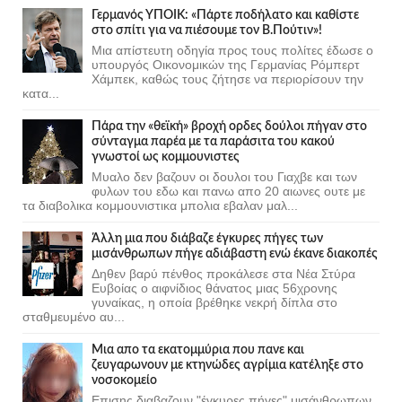
Γερμανός ΥΠΟΙΚ: «Πάρτε ποδήλατο και καθίστε
στο σπίτι για να πιέσουμε τον Β.Πούτιν»!
Μια απίστευτη οδηγία προς τους πολίτες έδωσε ο
υπουργός Οικονομικών της Γερμανίας Ρόμπερτ
Χάμπεκ, καθώς τους ζήτησε να περιορίσουν την
κατα...
Πάρα την «θεϊκή» βροχή ορδες δούλοι πήγαν στο
σύνταγμα παρέα με τα παράσιτα του κακού
γνωστοί ως κομμουνιστες
Μυαλο δεν βαζουν οι δουλοι του Γιαχβε και των
φυλων του εδω και πανω απο 20 αιωνες ουτε με
τα διαβολικα κομμουνιστικα μπολια εβαλαν μαλ...
Άλλη μια που διάβαζε έγκυρες πήγες των
μισάνθρωπων πήγε αδιάβαστη ενώ έκανε διακοπές
Δηθεν βαρύ πένθος προκάλεσε στα Νέα Στύρα
Ευβοίας ο αιφνίδιος θάνατος μιας 56χρονης
γυναίκας, η οποία βρέθηκε νεκρή δίπλα στο
σταθμευμένο αυ...
Μια απο τα εκατομμύρια που πανε και
ζευγαρωνουν με κτηνώδες αγρίμια κατέληξε στο
νοσοκομείο
Επισης διαβαζουν "έγκυρες πήγες" μισάνθρωπων