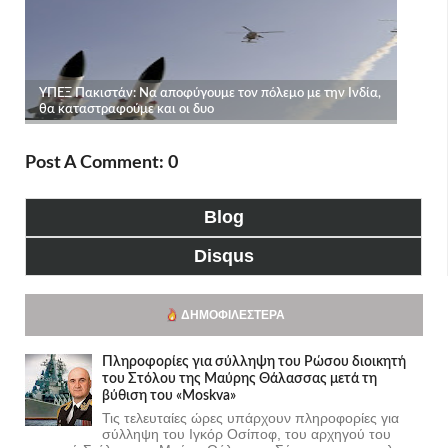
Post A Comment: 0
Blog
Disqus
ΔΗΜΟΦΙΛΈΣΤΕΡΑ
Πληροφορίες για σύλληψη του Ρώσου διοικητή
του Στόλου της Mαύρης Θάλασσας μετά τη
βύθιση του «Moskva»
Τις τελευταίες ώρες υπάρχουν πληροφορίες για
σύλληψη του Ιγκόρ Οσίποφ, του αρχηγού του