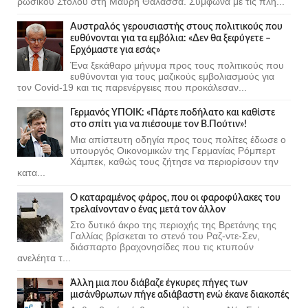
ρωσικού Στόλου στη Μαύρη Θάλασσα. Σύμφωνα με τις πλη...
Αυστραλός γερουσιαστής στους πολιτικούς που
ευθύνονται για τα εμβόλια: «Δεν θα ξεφύγετε –
Ερχόμαστε για εσάς»
Ένα ξεκάθαρο μήνυμα προς τους πολιτικούς που
ευθύνονται για τους μαζικούς εμβολιασμούς για
τον Covid-19 και τις παρενέργειες που προκάλεσαν...
Γερμανός ΥΠΟΙΚ: «Πάρτε ποδήλατο και καθίστε
στο σπίτι για να πιέσουμε τον Β.Πούτιν»!
Μια απίστευτη οδηγία προς τους πολίτες έδωσε ο
υπουργός Οικονομικών της Γερμανίας Ρόμπερτ
Χάμπεκ, καθώς τους ζήτησε να περιορίσουν την
κατα...
Ο καταραμένος φάρος, που οι φαροφύλακες του
τρελαίνονταν ο ένας μετά τον άλλον
Στο δυτικό άκρο της περιοχής της Βρετάνης της
Γαλλίας βρίσκεται το στενό του Ραζ-ντε-Σεν,
διάσπαρτο βραχονησίδες που τις κτυπούν
ανελέητα τ...
Άλλη μια που διάβαζε έγκυρες πήγες των
μισάνθρωπων πήγε αδιάβαστη ενώ έκανε διακοπές