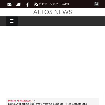
follow
Δωρεά - PayPal
AETOS NEWS
☰
Home
"»
Ενημέρωση
" »
Καίγονται σπίτια (και) στον Μυρτιά Ευβοίας – Νέο μέτωπο στο