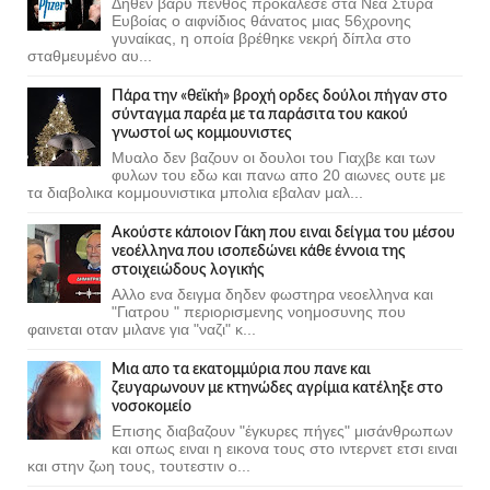
Δηθεν βαρύ πένθος προκάλεσε στα Νέα Στύρα
Ευβοίας ο αιφνίδιος θάνατος μιας 56χρονης
γυναίκας, η οποία βρέθηκε νεκρή δίπλα στο
σταθμευμένο αυ...
Πάρα την «θεϊκή» βροχή ορδες δούλοι πήγαν στο
σύνταγμα παρέα με τα παράσιτα του κακού
γνωστοί ως κομμουνιστες
Μυαλο δεν βαζουν οι δουλοι του Γιαχβε και των
φυλων του εδω και πανω απο 20 αιωνες ουτε με
τα διαβολικα κομμουνιστικα μπολια εβαλαν μαλ...
Ακούστε κάποιον Γάκη που ειναι δείγμα του μέσου
νεοέλληνα που ισοπεδώνει κάθε έννοια της
στοιχειώδους λογικής
Αλλο ενα δειγμα δηδεν φωστηρα νεοελληνα και
"Γιατρου " περιορισμενης νοημοσυνης που
φαινεται οταν μιλανε για "ναζι" κ...
Μια απο τα εκατομμύρια που πανε και
ζευγαρωνουν με κτηνώδες αγρίμια κατέληξε στο
νοσοκομείο
Επισης διαβαζουν "έγκυρες πήγες" μισάνθρωπων
και οπως ειναι η εικονα τους στο ιντερνετ ετσι ειναι
και στην ζωη τους, τουτεστιν ο...