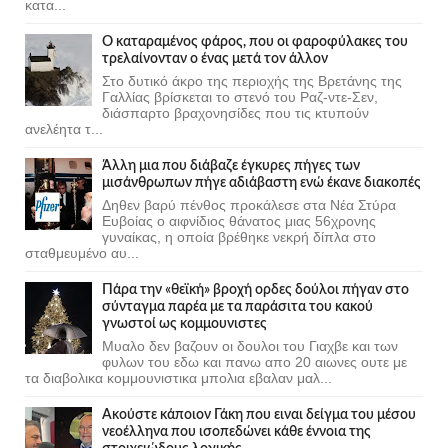
κατα...
Ο καταραμένος φάρος, που οι φαροφύλακες του
τρελαίνονταν ο ένας μετά τον άλλον
Στο δυτικό άκρο της περιοχής της Βρετάνης της
Γαλλίας βρίσκεται το στενό του Ραζ-ντε-Σεν,
διάσπαρτο βραχονησίδες που τις κτυπούν
ανελέητα τ...
Άλλη μια που διάβαζε έγκυρες πήγες των
μισάνθρωπων πήγε αδιάβαστη ενώ έκανε διακοπές
Δηθεν βαρύ πένθος προκάλεσε στα Νέα Στύρα
Ευβοίας ο αιφνίδιος θάνατος μιας 56χρονης
γυναίκας, η οποία βρέθηκε νεκρή δίπλα στο
σταθμευμένο αυ...
Πάρα την «θεϊκή» βροχή ορδες δούλοι πήγαν στο
σύνταγμα παρέα με τα παράσιτα του κακού
γνωστοί ως κομμουνιστες
Μυαλο δεν βαζουν οι δουλοι του Γιαχβε και των
φυλων του εδω και πανω απο 20 αιωνες ουτε με
τα διαβολικα κομμουνιστικα μπολια εβαλαν μαλ...
Ακούστε κάποιον Γάκη που ειναι δείγμα του μέσου
νεοέλληνα που ισοπεδώνει κάθε έννοια της