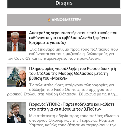
Disqus
ΔΗΜΟΦΙΛΈΣΤΕΡΑ
Αυστραλός γερουσιαστής στους πολιτικούς που
ευθύνονται για τα εμβόλια: «Δεν θα ξεφύγετε –
Ερχόμαστε για εσάς»
Ένα ξεκάθαρο μήνυμα προς τους πολιτικούς που
ευθύνονται για τους μαζικούς εμβολιασμούς για
τον Covid-19 και τις παρενέργειες που προκάλεσαν...
Πληροφορίες για σύλληψη του Ρώσου διοικητή
του Στόλου της Mαύρης Θάλασσας μετά τη
βύθιση του «Moskva»
Τις τελευταίες ώρες υπάρχουν πληροφορίες για
σύλληψη του Ιγκόρ Οσίποφ, του αρχηγού του
ρωσικού Στόλου στη Μαύρη Θάλασσα. Σύμφωνα με τις πλη...
Γερμανός ΥΠΟΙΚ: «Πάρτε ποδήλατο και καθίστε
στο σπίτι για να πιέσουμε τον Β.Πούτιν»!
Μια απίστευτη οδηγία προς τους πολίτες έδωσε ο
υπουργός Οικονομικών της Γερμανίας Ρόμπερτ
Χάμπεκ, καθώς τους ζήτησε να περιορίσουν την