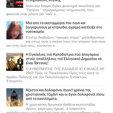
στοιχειώδους λογικής
Αλλο ενα δειγμα δηδεν φωστηρα νεοελληνα και
"Γιατρου " περιορισμενης νοημοσυνης που
φαινεται οταν μιλανε για "ναζι" κ...
Μια απο τα εκατομμύρια που πανε και
ζευγαρωνουν με κτηνώδες αγρίμια κατέληξε στο
νοσοκομείο
Επισης διαβαζουν "έγκυρες πήγες" μισάνθρωπων
και οπως ειναι η εικονα τους στο ιντερνετ ετσι ειναι
και στην ζωη τους, τουτεστιν ο...
Ἡ Ἐγκύκλιος τοῦ Καποδίστρια ποὺ ἀπαγόρευε
στοὺς ὑπαλλήλους τοῦ Ἑλληνικοῦ Δημοσίου νὰ
εἶναι Τέκτονες!
Ο ΚΥΒΕΡΝΗΤΗΣ ΤΗΣ ΕΛΛΑΔΟΣ ΕΓΚΥΚΛΙΟΣ ΑΡ.
2953 Πρὸς τὸ Πανελλήνιον Πρὸς τοὺς κατὰ τὸ
Αἰγαῖον Πέλαγος καὶ τὴν Πελοπόννησον Ἐκτάκτους
Ἐπιτρόπο...
Άξεστοι και δολοφόνοι άγιοι!! χρόνια της
χριστιανικής τζιχάντ και οι άγιοι-δολοφόνοι πίσω
από τα εικονίσματα,
Η χριστιανική θρησκεία διαθέτει εκατοντάδες
άγιους, μάρτυρες-ήρωες, ή ενάρετους
φιλάνθρωπους με σπουδαίο έργο που αγιοποιήθηκαν μέσα