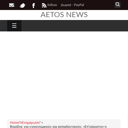
follow
Δωρεά - PayPal
AETOS NEWS
☰
Home
"»
Ενημέρωση
" »
Βορίδης για υγειονομικούς και εκπαιδευτικούς: «Επ’αόριστον η