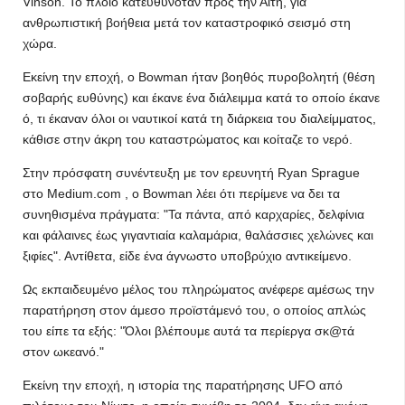
Vinson. Το πλοίο κατευθυνόταν προς την Αϊτή, για
ανθρωπιστική βοήθεια μετά τον καταστροφικό σεισμό στη
χώρα.
Εκείνη την εποχή, ο Bowman ήταν βοηθός πυροβολητή (θέση
σοβαρής ευθύνης) και έκανε ένα διάλειμμα κατά το οποίο έκανε
ό, τι έκαναν όλοι οι ναυτικοί κατά τη διάρκεια του διαλείμματος,
κάθισε στην άκρη του καταστρώματος και κοίταζε το νερό.
Στην πρόσφατη συνέντευξη με τον ερευνητή Ryan Sprague
στο Medium.com , ο Bowman λέει ότι περίμενε να δει τα
συνηθισμένα πράγματα: "Τα πάντα, από καρχαρίες, δελφίνια
και φάλαινες έως γιγαντιαία καλαμάρια, θαλάσσιες χελώνες και
ξιφίες". Αντίθετα, είδε ένα άγνωστο υποβρύχιο αντικείμενο.
Ως εκπαιδευμένο μέλος του πληρώματος ανέφερε αμέσως την
παρατήρηση στον άμεσο προϊστάμενό του, ο οποίος απλώς
του είπε τα εξής: "Όλοι βλέπουμε αυτά τα περίεργα σκ@τά
στον ωκεανό."
Εκείνη την εποχή, η ιστορία της παρατήρησης UFO από