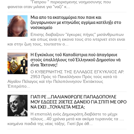
"Γιατρου " περιορισμενης νοημοσυνης που
φαινεται οταν μιλανε για "ναζι" κ...
Μια απο τα εκατομμύρια που πανε και
ζευγαρωνουν με κτηνώδες αγρίμια κατέληξε στο
νοσοκομείο
Επισης διαβαζουν "έγκυρες πήγες" μισάνθρωπων
και οπως ειναι η εικονα τους στο ιντερνετ ετσι ειναι
και στην ζωη τους, τουτεστιν ο...
Ἡ Ἐγκύκλιος τοῦ Καποδίστρια ποὺ ἀπαγόρευε
στοὺς ὑπαλλήλους τοῦ Ἑλληνικοῦ Δημοσίου νὰ
εἶναι Τέκτονες!
Ο ΚΥΒΕΡΝΗΤΗΣ ΤΗΣ ΕΛΛΑΔΟΣ ΕΓΚΥΚΛΙΟΣ ΑΡ.
2953 Πρὸς τὸ Πανελλήνιον Πρὸς τοὺς κατὰ τὸ
Αἰγαῖον Πέλαγος καὶ τὴν Πελοπόννησον Ἐκτάκτους
Ἐπιτρόπο...
ΓΙΑΤΙ ΡΕ ....ΠΑΛΙΑΝΘΡΩΠΕ ΠΑΠΑΔΟΠΟΥΛΕ
ΜΟΥ ΕΔΩΣΕΣ 20ΕΤΕΣ ΔΑΝΕΙΟ ΓΙΑ ΣΠΙΤΙ ΜΕ ΟΡΟ
ΝΑ ΕΧΕΙ ...ΤΟΥΑΛΕΤΑ ΜΕΣΑ;
Η επιστολή ενός Δημοκράτη,διαβάστε το μέχρι
τέλους...40 χρόνια μετά και ακόμα τυραννάς τα ....
καημένα παιδιά της νέας τάξης. Γιατί βρε άθ...