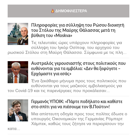
ΔΗΜΟΦΙΛΈΣΤΕΡΑ
Πληροφορίες για σύλληψη του Ρώσου διοικητή
του Στόλου της Mαύρης Θάλασσας μετά τη
βύθιση του «Moskva»
Τις τελευταίες ώρες υπάρχουν πληροφορίες για
σύλληψη του Ιγκόρ Οσίποφ, του αρχηγού του
ρωσικού Στόλου στη Μαύρη Θάλασσα. Σύμφωνα με τις πλη...
Αυστραλός γερουσιαστής στους πολιτικούς που
ευθύνονται για τα εμβόλια: «Δεν θα ξεφύγετε –
Ερχόμαστε για εσάς»
Ένα ξεκάθαρο μήνυμα προς τους πολιτικούς που
ευθύνονται για τους μαζικούς εμβολιασμούς για
τον Covid-19 και τις παρενέργειες που προκάλεσαν...
Γερμανός ΥΠΟΙΚ: «Πάρτε ποδήλατο και καθίστε
στο σπίτι για να πιέσουμε τον Β.Πούτιν»!
Μια απίστευτη οδηγία προς τους πολίτες έδωσε ο
υπουργός Οικονομικών της Γερμανίας Ρόμπερτ
Χάμπεκ, καθώς τους ζήτησε να περιορίσουν την
κατα...