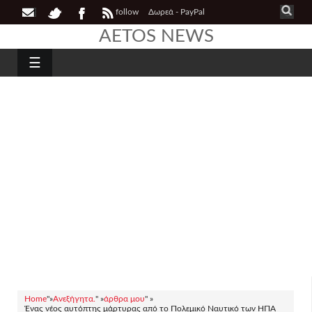
follow
Δωρεά - PayPal
AETOS NEWS
☰
Home
"»
Ανεξήγητα.
" »
άρθρα μου
" »
Ένας νέος αυτόπτης μάρτυρας από το Πολεμικό Ναυτικό των ΗΠΑ