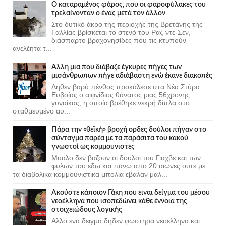
Ο καταραμένος φάρος, που οι φαροφύλακες του
τρελαίνονταν ο ένας μετά τον άλλον
Στο δυτικό άκρο της περιοχής της Βρετάνης της
Γαλλίας βρίσκεται το στενό του Ραζ-ντε-Σεν,
διάσπαρτο βραχονησίδες που τις κτυπούν
ανελέητα τ...
Άλλη μια που διάβαζε έγκυρες πήγες των
μισάνθρωπων πήγε αδιάβαστη ενώ έκανε διακοπές
Δηθεν βαρύ πένθος προκάλεσε στα Νέα Στύρα
Ευβοίας ο αιφνίδιος θάνατος μιας 56χρονης
γυναίκας, η οποία βρέθηκε νεκρή δίπλα στο
σταθμευμένο αυ...
Πάρα την «θεϊκή» βροχή ορδες δούλοι πήγαν στο
σύνταγμα παρέα με τα παράσιτα του κακού
γνωστοί ως κομμουνιστες
Μυαλο δεν βαζουν οι δουλοι του Γιαχβε και των
φυλων του εδω και πανω απο 20 αιωνες ουτε με
τα διαβολικα κομμουνιστικα μπολια εβαλαν μαλ...
Ακούστε κάποιον Γάκη που ειναι δείγμα του μέσου
νεοέλληνα που ισοπεδώνει κάθε έννοια της
στοιχειώδους λογικής
Αλλο ενα δειγμα δηδεν φωστηρα νεοελληνα και