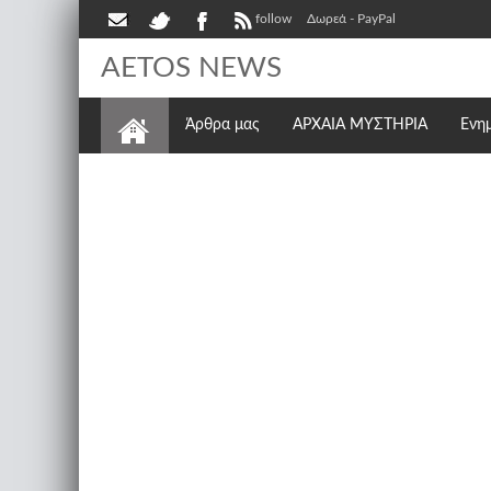
follow
Δωρεά - PayPal
AETOS NEWS
Άρθρα μας
ΑΡΧΑΙΑ ΜΥΣΤΗΡΙΑ
Ενη