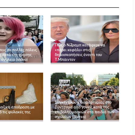
Πώς ο Ν.Τραμπ κατάφερε να
εις σε πολλές πόλεις
«πάρει κεφάλι» στις
ς κατά της χρήσης
δημοσκοπήσεις έναντι του
σχολεία (video)
Τ.Μπάιντεν
Συγκέντρωση διαμαρτυρίας στο
μαζική απόδραση με
Σύνταγμα από γονείς κατά της
 τις φυλακές της
επιβολής μασκών στα παιδιά των
σχολείων (βίντεο)