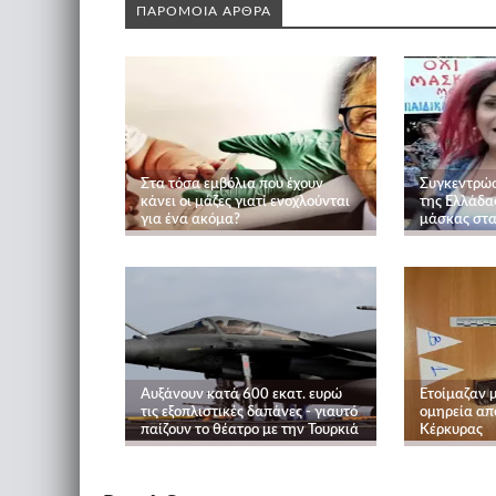
ΠΑΡΟΜΟΙΑ ΑΡΘΡΑ
Στα τόσα εμβόλια που έχουν
Συγκεντρώσ
κάνει οι μάζες γιατί ενοχλούνται
της Ελλάδα
για ένα ακόμα?
μάσκας στα 
Αυξάνουν κατά 600 εκατ. ευρώ
Ετοίμαζαν 
τις εξοπλιστικές δαπάνες - γιαυτό
ομηρεία από
παίζουν το θέατρο με την Τουρκιά
Κέρκυρας