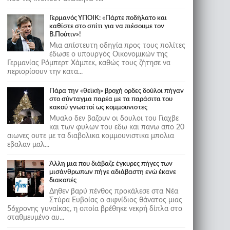
Γερμανός ΥΠΟΙΚ: «Πάρτε ποδήλατο και
καθίστε στο σπίτι για να πιέσουμε τον
Β.Πούτιν»!
Μια απίστευτη οδηγία προς τους πολίτες
έδωσε ο υπουργός Οικονομικών της
Γερμανίας Ρόμπερτ Χάμπεκ, καθώς τους ζήτησε να
περιορίσουν την κατα...
Πάρα την «θεϊκή» βροχή ορδες δούλοι πήγαν
στο σύνταγμα παρέα με τα παράσιτα του
κακού γνωστοί ως κομμουνιστες
Μυαλο δεν βαζουν οι δουλοι του Γιαχβε
και των φυλων του εδω και πανω απο 20
αιωνες ουτε με τα διαβολικα κομμουνιστικα μπολια
εβαλαν μαλ...
Άλλη μια που διάβαζε έγκυρες πήγες των
μισάνθρωπων πήγε αδιάβαστη ενώ έκανε
διακοπές
Δηθεν βαρύ πένθος προκάλεσε στα Νέα
Στύρα Ευβοίας ο αιφνίδιος θάνατος μιας
56χρονης γυναίκας, η οποία βρέθηκε νεκρή δίπλα στο
σταθμευμένο αυ...