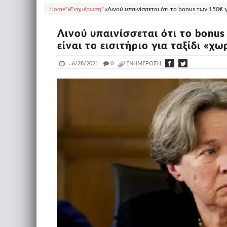
Home
"»
Ενημέρωση
" »
Λινού υπαινίσσεται ότι το bonus των 150€ γι
Λινού υπαινίσσεται ότι το bonus
είναι το εισιτήριο για ταξίδι «χ
..
6/28/2021
_
0
ΕΝΗΜΈΡΩΣΗ,