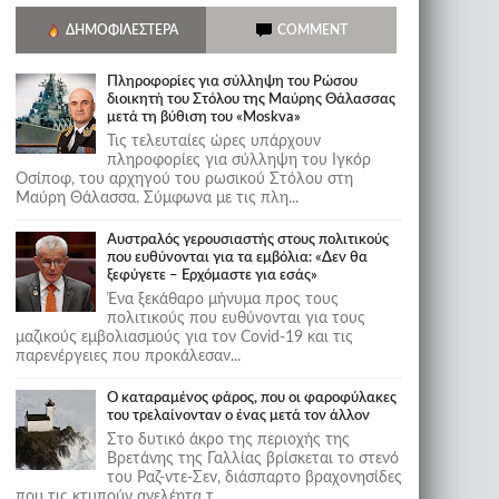
ΔΗΜΟΦΙΛΈΣΤΕΡΑ
COMMENT
Πληροφορίες για σύλληψη του Ρώσου
διοικητή του Στόλου της Mαύρης Θάλασσας
μετά τη βύθιση του «Moskva»
Τις τελευταίες ώρες υπάρχουν
πληροφορίες για σύλληψη του Ιγκόρ
Οσίποφ, του αρχηγού του ρωσικού Στόλου στη
Μαύρη Θάλασσα. Σύμφωνα με τις πλη...
Αυστραλός γερουσιαστής στους πολιτικούς
που ευθύνονται για τα εμβόλια: «Δεν θα
ξεφύγετε – Ερχόμαστε για εσάς»
Ένα ξεκάθαρο μήνυμα προς τους
πολιτικούς που ευθύνονται για τους
μαζικούς εμβολιασμούς για τον Covid-19 και τις
παρενέργειες που προκάλεσαν...
Ο καταραμένος φάρος, που οι φαροφύλακες
του τρελαίνονταν ο ένας μετά τον άλλον
Στο δυτικό άκρο της περιοχής της
Βρετάνης της Γαλλίας βρίσκεται το στενό
του Ραζ-ντε-Σεν, διάσπαρτο βραχονησίδες
που τις κτυπούν ανελέητα τ...