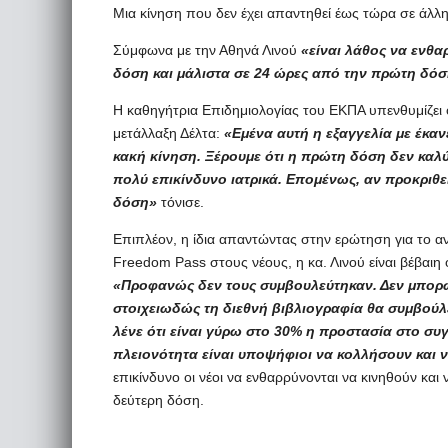
Μια κίνηση που δεν έχει απαντηθεί έως τώρα σε άλ
Σύμφωνα με την Αθηνά Λινού
«είναι λάθος να ενθα
δόση και μάλιστα σε 24 ώρες από την πρώτη δόσ
Η καθηγήτρια Επιδημιολογίας του ΕΚΠΑ υπενθυμίζει 
μετάλλαξη Δέλτα:
«Εμένα αυτή η εξαγγελία με έκαν
κακή κίνηση. Ξέρουμε ότι η πρώτη δόση δεν καλύπ
πολύ επικίνδυνο ιατρικά. Επομένως, αν προκριθεί 
δόση»
τόνισε.
Επιπλέον, η ίδια απαντώντας στην ερώτηση για το α
Freedom Pass στους νέους, η κα. Λινού είναι βέβαιη
«Προφανώς δεν τους συμβουλεύτηκαν. Δεν μπορώ
στοιχειωδώς τη διεθνή βιβλιογραφία θα συμβούλε
λένε ότι είναι γύρω στο 30% η προστασία στο συ
πλειονότητα είναι υποψήφιοι να κολλήσουν και
επικίνδυνο οι νέοι να ενθαρρύνονται να κινηθούν κα
δεύτερη δόση.