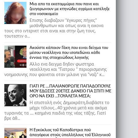
Μια απο τα εκατομμύρια που πανε και
ζευγαρωνουν με κτηνώδες αγρίμια κατέληξε
στο νοσοκομείο
Επισης διαβαζουν "έγκυρες πήγες"
μισάνθρωπων και οπως ειναι η εικονα
τους στο ιντερνετ ετσι ειναι και στην ζωη τους,
τουτεστιν ο...
Ακούστε κάποιον Γάκη που ειναι δείγμα του
μέσου νεοέλληνα που ισοπεδώνει κάθε
έννοια της στοιχειώδους λογικής
Αλλο ενα δειγμα δηδεν φωστηρα
νεοελληνα και "Γιατρου " περιορισμενης
νοημοσυνης που φαινεται οταν μιλανε για "ναζι" κ...
ΓΙΑΤΙ ΡΕ ....ΠΑΛΙΑΝΘΡΩΠΕ ΠΑΠΑΔΟΠΟΥΛΕ
ΜΟΥ ΕΔΩΣΕΣ 20ΕΤΕΣ ΔΑΝΕΙΟ ΓΙΑ ΣΠΙΤΙ ΜΕ
ΟΡΟ ΝΑ ΕΧΕΙ ...ΤΟΥΑΛΕΤΑ ΜΕΣΑ;
Η επιστολή ενός Δημοκράτη,διαβάστε το
μέχρι τέλους...40 χρόνια μετά και ακόμα
τυραννάς τα .... καημένα παιδιά της νέας τάξης. Γιατί
βρε άθ...
Ἡ Ἐγκύκλιος τοῦ Καποδίστρια ποὺ
ἀπαγόρευε στοὺς ὑπαλλήλους τοῦ Ἑλληνικοῦ