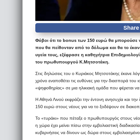
Φόβοι ότι το bonus των 150 ευρώ θα μπορούσε να
που θα πείθονταν από το δόλωμα και θα το έκανα
υγεία τους, εξέφρασε η καθηγήτρια Επιδημιολογ
του πρωθυπουργού Κ.Μητσοτάκη.
Στις δηλώσεις του ο Κυριάκος Μητσοτάκης έκανε λόγ
χρόνο εναποθέτει τις ευθύνες για την διασπορά του ι
«ψηφοθηρίας» σε μια ηλικιακή ομάδα που φέρεται να
Η Αθηνά Λινού εκφράζει την έντονη ανησυχία και τη
150 ευρώ στους νέους για να το ξοδέψουν σε διακοπέ
Το «τυράκι» που πέταξε ο πρωθυπουργός στους νέου
η χώρα έχει μείνει πίσω στην εμβολιαστική διαδικασία
κυβερνήσεις να δίνουν ως δώρα στους εμβολιασμένους