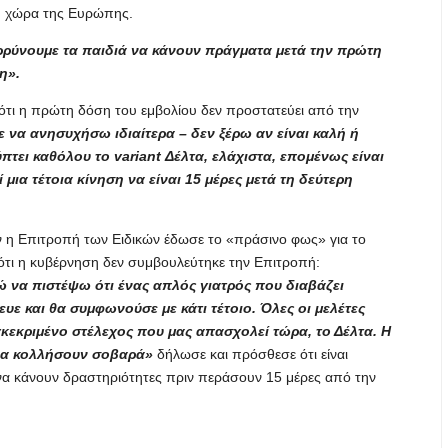
λη χώρα της Ευρώπης.
ρρύνουμε τα παιδιά να κάνουν πράγματα μετά την πρώτη
η».
ότι η πρώτη δόση του εμβολίου δεν προστατεύει από την
ε να ανησυχήσω ιδιαίτερα – δεν ξέρω αν είναι καλή ή
τει καθόλου το variant Δέλτα, ελάχιστα, επομένως είναι
μια τέτοια κίνηση να είναι 15 μέρες μετά τη δεύτερη
ν η Επιτροπή των Ειδικών έδωσε το «πράσινο φως» για το
 ότι η κυβέρνηση δεν συμβουλεύτηκε την Επιτροπή:
 να πιστέψω ότι ένας απλός γιατρός που διαβάζει
υε και θα συμφωνούσε με κάτι τέτοιο. Όλες οι μελέτες
γκεκριμένο στέλεχος που μας απασχολεί τώρα, το Δέλτα. Η
 να κολλήσουν σοβαρά»
δήλωσε και πρόσθεσε ότι είναι
ι να κάνουν δραστηριότητες πριν περάσουν 15 μέρες από την