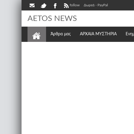
follow
Δωρεά - PayPal
AETOS NEWS
Άρθρα μας
ΑΡΧΑΙΑ ΜΥΣΤΗΡΙΑ
Ενη