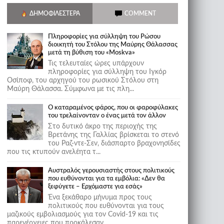
ΔΗΜΟΦΙΛΈΣΤΕΡΑ
COMMENT
Πληροφορίες για σύλληψη του Ρώσου
διοικητή του Στόλου της Mαύρης Θάλασσας
μετά τη βύθιση του «Moskva»
Τις τελευταίες ώρες υπάρχουν
πληροφορίες για σύλληψη του Ιγκόρ
Οσίποφ, του αρχηγού του ρωσικού Στόλου στη
Μαύρη Θάλασσα. Σύμφωνα με τις πλη...
Ο καταραμένος φάρος, που οι φαροφύλακες
του τρελαίνονταν ο ένας μετά τον άλλον
Στο δυτικό άκρο της περιοχής της
Βρετάνης της Γαλλίας βρίσκεται το στενό
του Ραζ-ντε-Σεν, διάσπαρτο βραχονησίδες
που τις κτυπούν ανελέητα τ...
Αυστραλός γερουσιαστής στους πολιτικούς
που ευθύνονται για τα εμβόλια: «Δεν θα
ξεφύγετε – Ερχόμαστε για εσάς»
Ένα ξεκάθαρο μήνυμα προς τους
πολιτικούς που ευθύνονται για τους
μαζικούς εμβολιασμούς για τον Covid-19 και τις
παρενέργειες που προκάλεσαν...