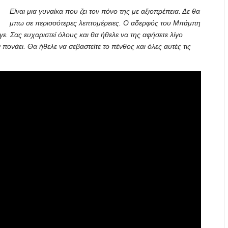
Είναι μια γυναίκα που ζει τον πόνο της με αξιοπρέπεια. Δε θα
μπω σε περισσότερες λεπτομέρειες. Ο αδερφός του Μπάμπη
γε. Σας ευχαριστεί όλους και θα ήθελε να της αφήσετε λίγο
 πονάει. Θα ήθελε να σεβαστείτε το πένθος και όλες αυτές τις