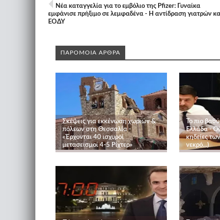
Νέα καταγγελία για το εμβόλιο της Pfizer: Γυναίκα
εμφάνισε πρήξιμο σε λεμφαδένα - Η αντίδραση γιατρών κα
ΕΟΔΥ
ΠΑΡΟΜΟΙΑ ΑΡΘΡΑ
Σκέψεις για εκκένωση χωριών &
Το πιο βαθ
πόλεων στη Θεσσαλία -
Ελλάδα - Ού
«Έρχονται 40 ισχυροί
κηδείες των
μετασεισμοί 4-5 Ρίχτερ»
νεκρό...)