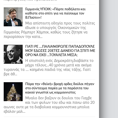
Γερμανός ΥΠΟΙΚ: «Πάρτε ποδήλατο και
καθίστε στο σπίτι για να πιέσουμε τον
Β.Πούτιν»!
Μια απίστευτη οδηγία προς τους πολίτες
έδωσε ο υπουργός Οικονομικών της
Γερμανίας Ρόμπερτ Χάμπεκ, καθώς τους ζήτησε να
περιορίσουν την κατα...
ΓΙΑΤΙ ΡΕ ....ΠΑΛΙΑΝΘΡΩΠΕ ΠΑΠΑΔΟΠΟΥΛΕ
ΜΟΥ ΕΔΩΣΕΣ 20ΕΤΕΣ ΔΑΝΕΙΟ ΓΙΑ ΣΠΙΤΙ ΜΕ
ΟΡΟ ΝΑ ΕΧΕΙ ...ΤΟΥΑΛΕΤΑ ΜΕΣΑ;
Η επιστολή ενός Δημοκράτη,διαβάστε το
μέχρι τέλους...40 χρόνια μετά και ακόμα
τυραννάς τα .... καημένα παιδιά της νέας τάξης. Γιατί
βρε άθ...
Πάρα την «θεϊκή» βροχή ορδες δούλοι πήγαν
στο σύνταγμα παρέα με τα παράσιτα του
κακού γνωστοί ως κομμουνιστες
Μυαλο δεν βαζουν οι δουλοι του Γιαχβε
και των φυλων του εδω και πανω απο 20
αιωνες ουτε με τα διαβολικα κομμουνιστικα μπολια
εβαλαν μαλ...