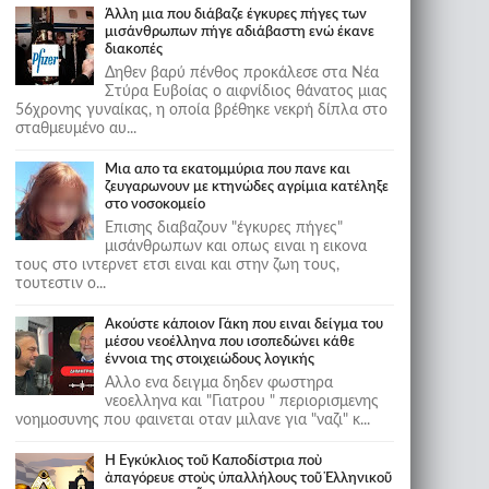
Άλλη μια που διάβαζε έγκυρες πήγες των
μισάνθρωπων πήγε αδιάβαστη ενώ έκανε
διακοπές
Δηθεν βαρύ πένθος προκάλεσε στα Νέα
Στύρα Ευβοίας ο αιφνίδιος θάνατος μιας
56χρονης γυναίκας, η οποία βρέθηκε νεκρή δίπλα στο
σταθμευμένο αυ...
Μια απο τα εκατομμύρια που πανε και
ζευγαρωνουν με κτηνώδες αγρίμια κατέληξε
στο νοσοκομείο
Επισης διαβαζουν "έγκυρες πήγες"
μισάνθρωπων και οπως ειναι η εικονα
τους στο ιντερνετ ετσι ειναι και στην ζωη τους,
τουτεστιν ο...
Ακούστε κάποιον Γάκη που ειναι δείγμα του
μέσου νεοέλληνα που ισοπεδώνει κάθε
έννοια της στοιχειώδους λογικής
Αλλο ενα δειγμα δηδεν φωστηρα
νεοελληνα και "Γιατρου " περιορισμενης
νοημοσυνης που φαινεται οταν μιλανε για "ναζι" κ...
Ἡ Ἐγκύκλιος τοῦ Καποδίστρια ποὺ
ἀπαγόρευε στοὺς ὑπαλλήλους τοῦ Ἑλληνικοῦ