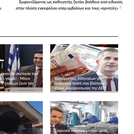
Εμφανιζόμενος ως καθηγητής ζητάει βοήθεια από ειδικούς
ι
στην πλύση εγκεφάλου υπέρ εμβολίων και τους «αρνητές»
ύ σκοτάδι σκέπασε την
τε γάμοι! - Μόνο
Καταγγελίες Αθηναίων για τα
 9 ατόμων (συν τον
υπέρογκα ποσά που βλέπουν
στους λογαριασμούς της ΔΕΗ
Ξαφνικά «έξυπνα μέτρα» μετά