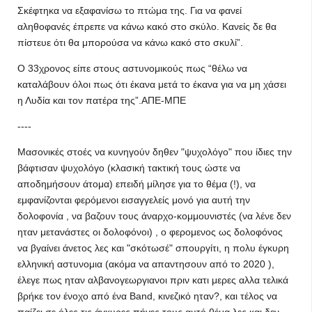
Σκέφτηκα να εξαφανίσω το πτώμα της. Για να φανεί
αληθοφανές έπρεπε να κάνω κακό στο σκύλο. Κανείς δε θα
πίστευε ότι θα μπορούσα να κάνω κακό στο σκυλί”.
Ο 33χρονος είπε στους αστυνομικούς πως “θέλω να
καταλάβουν όλοι πως ότι έκανα μετά το έκανα για να μη χάσει
η Λυδία και τον πατέρα της”.ΑΠΕ-ΜΠΕ
----
Μασονικές στοές να κυνηγούν δηθεν "ψυχολόγο" που ίδιες την
βάφτισαν ψυχολόγο (κλασική τακτική τους ώστε να
αποδημήσουν άτομα) επειδή μίλησε για το θέμα (!), να
εμφανίζονται φερόμενοι εισαγγελείς μονό για αυτή την
δολοφονία , να βαζουν τους άναρχο-κομμουνιστές (να λένε δεν
ηταν μετανάστες οι δολοφόνοι) , ο φερομενος ως δολοφόνος
να βγαίνει άνετος λες και "σκότωσέ" σπουργίτι, η πολυ έγκυρη
ελληνική αστυνομια (ακόμα να απαντησουν από το 2020 ),
έλεγε πως ηταν αλβανογεωργιανοι πριν κατι μερες αλλα τελικά
βρήκε τον ένοχο από ένα Band, κινεζικό ηταν?, και τέλος να