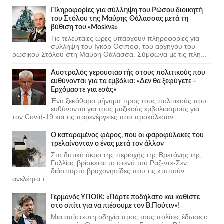
Πληροφορίες για σύλληψη του Ρώσου διοικητή
του Στόλου της Mαύρης Θάλασσας μετά τη
βύθιση του «Moskva»
Τις τελευταίες ώρες υπάρχουν πληροφορίες για
σύλληψη του Ιγκόρ Οσίποφ, του αρχηγού του
ρωσικού Στόλου στη Μαύρη Θάλασσα. Σύμφωνα με τις πλη...
Αυστραλός γερουσιαστής στους πολιτικούς που
ευθύνονται για τα εμβόλια: «Δεν θα ξεφύγετε –
Ερχόμαστε για εσάς»
Ένα ξεκάθαρο μήνυμα προς τους πολιτικούς που
ευθύνονται για τους μαζικούς εμβολιασμούς για
τον Covid-19 και τις παρενέργειες που προκάλεσαν...
Ο καταραμένος φάρος, που οι φαροφύλακες του
τρελαίνονταν ο ένας μετά τον άλλον
Στο δυτικό άκρο της περιοχής της Βρετάνης της
Γαλλίας βρίσκεται το στενό του Ραζ-ντε-Σεν,
διάσπαρτο βραχονησίδες που τις κτυπούν
ανελέητα τ...
Γερμανός ΥΠΟΙΚ: «Πάρτε ποδήλατο και καθίστε
στο σπίτι για να πιέσουμε τον Β.Πούτιν»!
Μια απίστευτη οδηγία προς τους πολίτες έδωσε ο