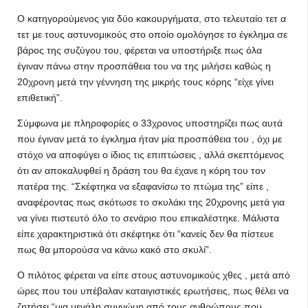
Ο κατηγορούμενος για δύο κακουργήματα, στο τελευταίο τετ α
τετ με τους αστυνομικούς στο οποίο ομολόγησε το έγκλημα σε
βάρος της συζύγου του, φέρεται να υποστήριξε πως όλα
έγιναν πάνω στην προσπάθεια του να της μιλήσει καθώς η
20χρονη μετά την γέννηση της μικρής τους κόρης “είχε γίνει
επιθετική”.
Σύμφωνα με πληροφορίες ο 33χρονος υποστηρίζει πως αυτά
που έγιναν μετά το έγκλημα ήταν μία προσπάθεια του , όχι με
στόχο να αποφύγει ο ίδιος τις επιπτώσεις , αλλά σκεπτόμενος
ότι αν αποκαλυφθεί η δράση του θα έχανε η κόρη του τον
πατέρα της. “Σκέφτηκα να εξαφανίσω το πτώμα της” είπε ,
αναφέροντας πως σκότωσε το σκυλάκι της 20χρονης μετά για
να γίνει πιστευτό όλο το σενάριο που επικαλέστηκε. Μάλιστα
είπε χαρακτηριστικά ότι σκέφτηκε ότι “κανείς δεν θα πίστευε
πως θα μπορούσα να κάνω κακό στο σκυλί”.
Ο πιλότος φέρεται να είπε στους αστυνομικούς χθες , μετά από
ώρες που του υπέβαλαν καταιγιστικές ερωτήσεις, πως θέλει να
ζητήσει “μια μεγάλη συγνώμη από τους ανθρώπους που