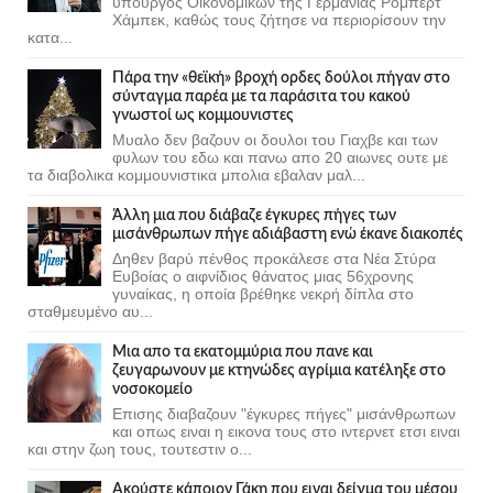
υπουργός Οικονομικών της Γερμανίας Ρόμπερτ
Χάμπεκ, καθώς τους ζήτησε να περιορίσουν την
κατα...
Πάρα την «θεϊκή» βροχή ορδες δούλοι πήγαν στο
σύνταγμα παρέα με τα παράσιτα του κακού
γνωστοί ως κομμουνιστες
Μυαλο δεν βαζουν οι δουλοι του Γιαχβε και των
φυλων του εδω και πανω απο 20 αιωνες ουτε με
τα διαβολικα κομμουνιστικα μπολια εβαλαν μαλ...
Άλλη μια που διάβαζε έγκυρες πήγες των
μισάνθρωπων πήγε αδιάβαστη ενώ έκανε διακοπές
Δηθεν βαρύ πένθος προκάλεσε στα Νέα Στύρα
Ευβοίας ο αιφνίδιος θάνατος μιας 56χρονης
γυναίκας, η οποία βρέθηκε νεκρή δίπλα στο
σταθμευμένο αυ...
Μια απο τα εκατομμύρια που πανε και
ζευγαρωνουν με κτηνώδες αγρίμια κατέληξε στο
νοσοκομείο
Επισης διαβαζουν "έγκυρες πήγες" μισάνθρωπων
και οπως ειναι η εικονα τους στο ιντερνετ ετσι ειναι
και στην ζωη τους, τουτεστιν ο...
Ακούστε κάποιον Γάκη που ειναι δείγμα του μέσου