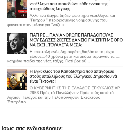
νεοέλληνα που ισοπεδώνει κάθε έννοια της
στοιχειώδους λογικής
Αλλο ενα δειγμα δηδεν φωστηρα νεοελληνα και
"Γιατρου " περιορισμενης νοημοσυνης που
φαινεται οταν μιλανε για "ναζι" κ...
ΓΙΑΤΙ ΡΕ ....ΠΑΛΙΑΝΘΡΩΠΕ ΠΑΠΑΔΟΠΟΥΛΕ
ΜΟΥ ΕΔΩΣΕΣ 20ΕΤΕΣ ΔΑΝΕΙΟ ΓΙΑ ΣΠΙΤΙ ΜΕ ΟΡΟ
ΝΑ ΕΧΕΙ ...ΤΟΥΑΛΕΤΑ ΜΕΣΑ;
Η επιστολή ενός Δημοκράτη,διαβάστε το μέχρι
τέλους...40 χρόνια μετά και ακόμα τυραννάς τα ....
καημένα παιδιά της νέας τάξης. Γιατί βρε άθ...
Ἡ Ἐγκύκλιος τοῦ Καποδίστρια ποὺ ἀπαγόρευε
στοὺς ὑπαλλήλους τοῦ Ἑλληνικοῦ Δημοσίου νὰ
εἶναι Τέκτονες!
Ο ΚΥΒΕΡΝΗΤΗΣ ΤΗΣ ΕΛΛΑΔΟΣ ΕΓΚΥΚΛΙΟΣ ΑΡ.
2953 Πρὸς τὸ Πανελλήνιον Πρὸς τοὺς κατὰ τὸ
Αἰγαῖον Πέλαγος καὶ τὴν Πελοπόννησον Ἐκτάκτους
Ἐπιτρόπο...