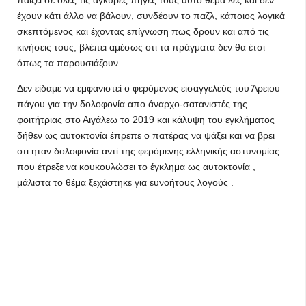
παίζει σε όλες τις άγκυρες πήγες τους αυτό θέμα λες και δεν
έχουν κάτι άλλο να βάλουν, συνδέουν το παζλ, κάποιος λογικά
σκεπτόμενος και έχοντας επίγνωση πως δρουν και από τις
κινήσεις τους, βλέπει αμέσως οτι τα πράγματα δεν θα έτσι
όπως τα παρουσιάζουν ..
Δεν είδαμε να εμφανιστεί ο φερόμενος εισαγγελεύς του Άρειου
πάγου για την δολοφονία απο άναρχο-σατανιστές της
φοιτήτριας στο Αιγάλεω το 2019 και κάλυψη του εγκλήματος
δήθεν ως αυτοκτονία έπρεπε ο πατέρας να ψάξει και να βρει
οτι ηταν δολοφονία αντί της φερόμενης ελληνικής αστυνομίας
που έτρεξε να κουκουλώσει το έγκλημα ως αυτοκτονία ,
μάλιστα το θέμα ξεχάστηκε για ευνοήτους λογούς .