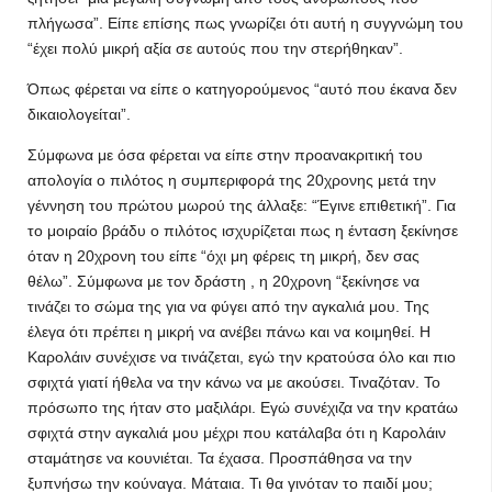
πλήγωσα”. Είπε επίσης πως γνωρίζει ότι αυτή η συγγνώμη του
“έχει πολύ μικρή αξία σε αυτούς που την στερήθηκαν”.
Όπως φέρεται να είπε ο κατηγορούμενος “αυτό που έκανα δεν
δικαιολογείται”.
Σύμφωνα με όσα φέρεται να είπε στην προανακριτική του
απολογία ο πιλότος η συμπεριφορά της 20χρονης μετά την
γέννηση του πρώτου μωρού της άλλαξε: “Έγινε επιθετική”. Για
το μοιραίο βράδυ ο πιλότος ισχυρίζεται πως η ένταση ξεκίνησε
όταν η 20χρονη του είπε “όχι μη φέρεις τη μικρή, δεν σας
θέλω”. Σύμφωνα με τον δράστη , η 20χρονη “ξεκίνησε να
τινάζει το σώμα της για να φύγει από την αγκαλιά μου. Της
έλεγα ότι πρέπει η μικρή να ανέβει πάνω και να κοιμηθεί. Η
Καρολάιν συνέχισε να τινάζεται, εγώ την κρατούσα όλο και πιο
σφιχτά γιατί ήθελα να την κάνω να με ακούσει. Τιναζόταν. Το
πρόσωπο της ήταν στο μαξιλάρι. Εγώ συνέχιζα να την κρατάω
σφιχτά στην αγκαλιά μου μέχρι που κατάλαβα ότι η Καρολάιν
σταμάτησε να κουνιέται. Τα έχασα. Προσπάθησα να την
ξυπνήσω την κούναγα. Μάταια. Τι θα γινόταν το παιδί μου;