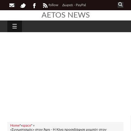
follow
Δωρεά - PayPal
AETOS NEWS
☰
Home
"»
space
" »
«Συνωστισμός» στον Άρη - Η Κίνα προσεδάφισε ρομπότ στον