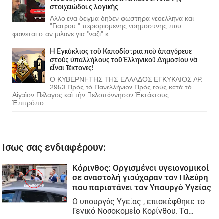
στοιχειώδους λογικής
Αλλο ενα δειγμα δηδεν φωστηρα νεοελληνα και
"Γιατρου " περιορισμενης νοημοσυνης που
φαινεται οταν μιλανε για "ναζι" κ...
Ἡ Ἐγκύκλιος τοῦ Καποδίστρια ποὺ ἀπαγόρευε
στοὺς ὑπαλλήλους τοῦ Ἑλληνικοῦ Δημοσίου νὰ
εἶναι Τέκτονες!
Ο ΚΥΒΕΡΝΗΤΗΣ ΤΗΣ ΕΛΛΑΔΟΣ ΕΓΚΥΚΛΙΟΣ ΑΡ.
2953 Πρὸς τὸ Πανελλήνιον Πρὸς τοὺς κατὰ τὸ
Αἰγαῖον Πέλαγος καὶ τὴν Πελοπόννησον Ἐκτάκτους
Ἐπιτρόπο...