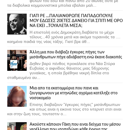
φυλων του εδω και πανω απο 20 αιωνες ουτε με
τα διαβολικα κομμουνιστικα μπολια εβαλαν μαλ...
ΓΙΑΤΙ ΡΕ ....ΠΑΛΙΑΝΘΡΩΠΕ ΠΑΠΑΔΟΠΟΥΛΕ
ΜΟΥ ΕΔΩΣΕΣ 20ΕΤΕΣ ΔΑΝΕΙΟ ΓΙΑ ΣΠΙΤΙ ΜΕ ΟΡΟ
ΝΑ ΕΧΕΙ ...ΤΟΥΑΛΕΤΑ ΜΕΣΑ;
Η επιστολή ενός Δημοκράτη,διαβάστε το μέχρι
τέλους...40 χρόνια μετά και ακόμα τυραννάς τα ....
καημένα παιδιά της νέας τάξης. Γιατί βρε άθ...
Άλλη μια που διάβαζε έγκυρες πήγες των
μισάνθρωπων πήγε αδιάβαστη ενώ έκανε διακοπές
Δηθεν βαρύ πένθος προκάλεσε στα Νέα Στύρα
Ευβοίας ο αιφνίδιος θάνατος μιας 56χρονης
γυναίκας, η οποία βρέθηκε νεκρή δίπλα στο
σταθμευμένο αυ...
Μια απο τα εκατομμύρια που πανε και
ζευγαρωνουν με κτηνώδες αγρίμια κατέληξε στο
νοσοκομείο
Επισης διαβαζουν "έγκυρες πήγες" μισάνθρωπων
και οπως ειναι η εικονα τους στο ιντερνετ ετσι ειναι
και στην ζωη τους, τουτεστιν ο...
Ακούστε κάποιον Γάκη που ειναι δείγμα του μέσου
νεοέλληνα που ισοπεδώνει κάθε έννοια της