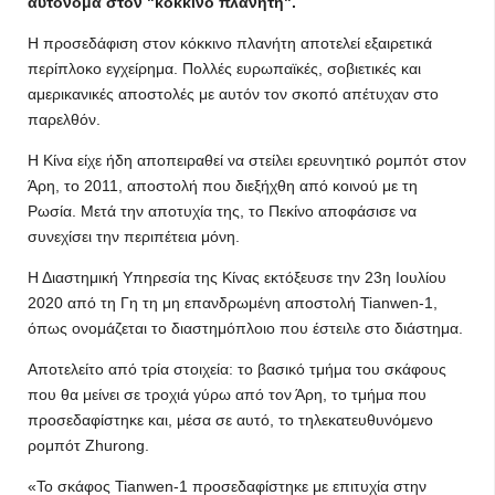
αυτόνομα στον "κόκκινο πλανήτη".
Η προσεδάφιση στον κόκκινο πλανήτη αποτελεί εξαιρετικά
περίπλοκο εγχείρημα. Πολλές ευρωπαϊκές, σοβιετικές και
αμερικανικές αποστολές με αυτόν τον σκοπό απέτυχαν στο
παρελθόν.
Η Κίνα είχε ήδη αποπειραθεί να στείλει ερευνητικό ρομπότ στον
Άρη, το 2011, αποστολή που διεξήχθη από κοινού με τη
Ρωσία. Μετά την αποτυχία της, το Πεκίνο αποφάσισε να
συνεχίσει την περιπέτεια μόνη.
Η Διαστημική Υπηρεσία της Κίνας εκτόξευσε την 23η Ιουλίου
2020 από τη Γη τη μη επανδρωμένη αποστολή Tianwen-1,
όπως ονομάζεται το διαστημόπλοιο που έστειλε στο διάστημα.
Αποτελείτο από τρία στοιχεία: το βασικό τμήμα του σκάφους
που θα μείνει σε τροχιά γύρω από τον Άρη, το τμήμα που
προσεδαφίστηκε και, μέσα σε αυτό, το τηλεκατευθυνόμενο
ρομπότ Zhurong.
«Το σκάφος Tianwen-1 προσεδαφίστηκε με επιτυχία στην