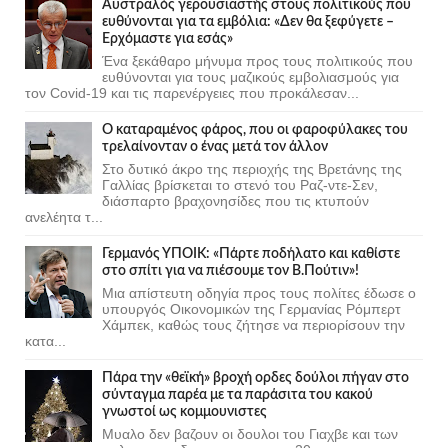
Αυστραλός γερουσιαστής στους πολιτικούς που
ευθύνονται για τα εμβόλια: «Δεν θα ξεφύγετε –
Ερχόμαστε για εσάς»
Ένα ξεκάθαρο μήνυμα προς τους πολιτικούς που
ευθύνονται για τους μαζικούς εμβολιασμούς για
τον Covid-19 και τις παρενέργειες που προκάλεσαν...
Ο καταραμένος φάρος, που οι φαροφύλακες του
τρελαίνονταν ο ένας μετά τον άλλον
Στο δυτικό άκρο της περιοχής της Βρετάνης της
Γαλλίας βρίσκεται το στενό του Ραζ-ντε-Σεν,
διάσπαρτο βραχονησίδες που τις κτυπούν
ανελέητα τ...
Γερμανός ΥΠΟΙΚ: «Πάρτε ποδήλατο και καθίστε
στο σπίτι για να πιέσουμε τον Β.Πούτιν»!
Μια απίστευτη οδηγία προς τους πολίτες έδωσε ο
υπουργός Οικονομικών της Γερμανίας Ρόμπερτ
Χάμπεκ, καθώς τους ζήτησε να περιορίσουν την
κατα...
Πάρα την «θεϊκή» βροχή ορδες δούλοι πήγαν στο
σύνταγμα παρέα με τα παράσιτα του κακού
γνωστοί ως κομμουνιστες
Μυαλο δεν βαζουν οι δουλοι του Γιαχβε και των