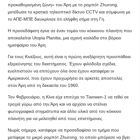
προκαθορισμένη ζώνη» του Άρη με το ρομπότ Zhurong,
μετέδωσε το κρατικό τηλεοπτικό δίκτυο CCTV και σύμφωνα με
το ΑΠΕ-ΜΠΕ διευκρίνισε ότι ελήφθη σήμα στη Γη.
Η προσεδάφιση έγινε σε έναν τομέα του κόκκινου πλανήτη που
αποκαλείται Utopia Planitia, μια αχανή κοιλάδα στο βόρειο
ημισφαίριο του Άρη.
Για τους Κινέζους, αυτή είναι η πρώτη ανεξάρτητη προσπάθεια
εξερεύνησης του διαστήματος. Έχουν φιλόδοξα σχέδια,
ευελπιστούν να επιτύχουν όλα όσα έχουν καταφέρει οι
Αμερικανοί, που έχουν προχωρήσει σε αρκετές αποστολές
στον Άρη από τη δεκαετία του 1960.
Τον Φεβρουάριο, η Κίνα είχε επιτύχει το Tianwen-1 να τεθεί σε
τροχιά γύρω από την Άρη και να αρχίσει να στέλνει
φωτογραφικά στιγμιότυπα και άλλο υλικό από τον κόκκινο
πλανήτη για να μελετηθεί από τους επιστήμονες.
Νωρίς σήμερα, κατάφερε να προσεδαφίσει το τμήμα που
μετέφερε το μικρό ρομπότ Zhurong, το οποίο μπόρεσε να βγει