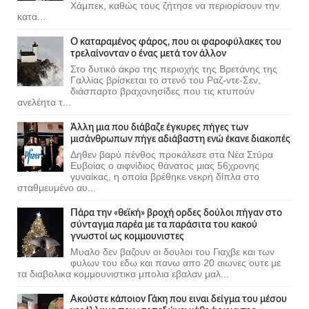
Χάμπεκ, καθώς τους ζήτησε να περιορίσουν την
κατα...
Ο καταραμένος φάρος, που οι φαροφύλακες του
τρελαίνονταν ο ένας μετά τον άλλον
Στο δυτικό άκρο της περιοχής της Βρετάνης της
Γαλλίας βρίσκεται το στενό του Ραζ-ντε-Σεν,
διάσπαρτο βραχονησίδες που τις κτυπούν
ανελέητα τ...
Άλλη μια που διάβαζε έγκυρες πήγες των
μισάνθρωπων πήγε αδιάβαστη ενώ έκανε διακοπές
Δηθεν βαρύ πένθος προκάλεσε στα Νέα Στύρα
Ευβοίας ο αιφνίδιος θάνατος μιας 56χρονης
γυναίκας, η οποία βρέθηκε νεκρή δίπλα στο
σταθμευμένο αυ...
Πάρα την «θεϊκή» βροχή ορδες δούλοι πήγαν στο
σύνταγμα παρέα με τα παράσιτα του κακού
γνωστοί ως κομμουνιστες
Μυαλο δεν βαζουν οι δουλοι του Γιαχβε και των
φυλων του εδω και πανω απο 20 αιωνες ουτε με
τα διαβολικα κομμουνιστικα μπολια εβαλαν μαλ...
Ακούστε κάποιον Γάκη που ειναι δείγμα του μέσου