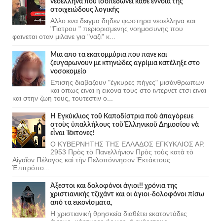
νεοέλληνα που ισοπεδώνει κάθε έννοια της
στοιχειώδους λογικής
Αλλο ενα δειγμα δηδεν φωστηρα νεοελληνα και
"Γιατρου " περιορισμενης νοημοσυνης που
φαινεται οταν μιλανε για "ναζι" κ...
Μια απο τα εκατομμύρια που πανε και
ζευγαρωνουν με κτηνώδες αγρίμια κατέληξε στο
νοσοκομείο
Επισης διαβαζουν "έγκυρες πήγες" μισάνθρωπων
και οπως ειναι η εικονα τους στο ιντερνετ ετσι ειναι
και στην ζωη τους, τουτεστιν ο...
Ἡ Ἐγκύκλιος τοῦ Καποδίστρια ποὺ ἀπαγόρευε
στοὺς ὑπαλλήλους τοῦ Ἑλληνικοῦ Δημοσίου νὰ
εἶναι Τέκτονες!
Ο ΚΥΒΕΡΝΗΤΗΣ ΤΗΣ ΕΛΛΑΔΟΣ ΕΓΚΥΚΛΙΟΣ ΑΡ.
2953 Πρὸς τὸ Πανελλήνιον Πρὸς τοὺς κατὰ τὸ
Αἰγαῖον Πέλαγος καὶ τὴν Πελοπόννησον Ἐκτάκτους
Ἐπιτρόπο...
Άξεστοι και δολοφόνοι άγιοι!! χρόνια της
χριστιανικής τζιχάντ και οι άγιοι-δολοφόνοι πίσω
από τα εικονίσματα,
Η χριστιανική θρησκεία διαθέτει εκατοντάδες