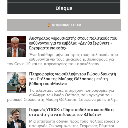
Disqus
ΔΗΜΟΦΙΛΈΣΤΕΡΑ
Αυστραλός γερουσιαστής στους πολιτικούς που
ευθύνονται για τα εμβόλια: «Δεν θα ξεφύγετε –
Ερχόμαστε για εσάς»
Ένα ξεκάθαρο μήνυμα προς τους πολιτικούς που
ευθύνονται για τους μαζικούς εμβολιασμούς για
τον Covid-19 και τις παρενέργειες που προκάλεσαν...
Πληροφορίες για σύλληψη του Ρώσου διοικητή
του Στόλου της Mαύρης Θάλασσας μετά τη
βύθιση του «Moskva»
Τις τελευταίες ώρες υπάρχουν πληροφορίες για
σύλληψη του Ιγκόρ Οσίποφ, του αρχηγού του
ρωσικού Στόλου στη Μαύρη Θάλασσα. Σύμφωνα με τις πλη...
Γερμανός ΥΠΟΙΚ: «Πάρτε ποδήλατο και καθίστε
στο σπίτι για να πιέσουμε τον Β.Πούτιν»!
Μια απίστευτη οδηγία προς τους πολίτες έδωσε ο
υπουργός Οικονομικών της Γερμανίας Ρόμπερτ