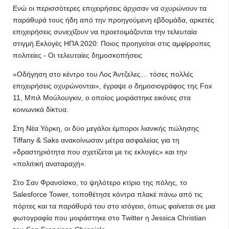
Ενώ οι περισσότερες επιχειρήσεις άρχισαν να οχυρώνουν τα
παράθυρά τους ήδη από την προηγούμενη εβδομάδα, αρκετές
επιχειρήσεις συνεχίζουν να προετοιμάζονται την τελευταία
στιγμή.Εκλογές ΗΠΑ 2020: Ποιος προηγείται στις αμφίρροπες
πολιτείες - Οι τελευταίες δημοσκοπήσεις
«Οδήγηση στο κέντρο του Λος Άντζελες… τόσες πολλές
επιχειρήσεις οχυρώνονται», έγραψε ο δημοσιογράφος της Fox
11, Μπιλ Μούλουγκιν, ο οποίος μοιράστηκε εικόνες στα
κοινωνικά δίκτυα.
Στη Νέα Υόρκη, οι δύο μεγάλοι έμποροι λιανικής πώλησης
Tiffany & Saks ανακοίνωσαν μέτρα ασφαλείας για τη
«δραστηριότητα που σχετίζεται με τις εκλογές» και την
«πολιτική αναταραχή».
Στο Σαν Φρανσίσκο, το ψηλότερο κτίριο της πόλης, το
Salesforce Tower, τοποθέτησε κόντρα πλακέ πάνω από τις
πόρτες και τα παράθυρά του στο ισόγειο, όπως φαίνεται σε μια
φωτογραφία που μοιράστηκε στο Twitter η Jessica Christian