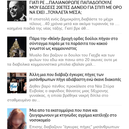
ΓΙΑΤΙ ΡΕ ....ΠΑΛΙΑΝΘΡΩΠΕ ΠΑΠΑΔΟΠΟΥΛΕ
ΜΟΥ ΕΔΩΣΕΣ 20ΕΤΕΣ ΔΑΝΕΙΟ ΓΙΑ ΣΠΙΤΙ ΜΕ ΟΡΟ
ΝΑ ΕΧΕΙ ...ΤΟΥΑΛΕΤΑ ΜΕΣΑ;
Η επιστολή ενός Δημοκράτη,διαβάστε το μέχρι
τέλους...40 χρόνια μετά και ακόμα τυραννάς τα ....
καημένα παιδιά της νέας τάξης. Γιατί βρε άθ...
Πάρα την «θεϊκή» βροχή ορδες δούλοι πήγαν στο
σύνταγμα παρέα με τα παράσιτα του κακού
γνωστοί ως κομμουνιστες
Μυαλο δεν βαζουν οι δουλοι του Γιαχβε και των
φυλων του εδω και πανω απο 20 αιωνες ουτε με
τα διαβολικα κομμουνιστικα μπολια εβαλαν μαλ...
Άλλη μια που διάβαζε έγκυρες πήγες των
μισάνθρωπων πήγε αδιάβαστη ενώ έκανε διακοπές
Δηθεν βαρύ πένθος προκάλεσε στα Νέα Στύρα
Ευβοίας ο αιφνίδιος θάνατος μιας 56χρονης
γυναίκας, η οποία βρέθηκε νεκρή δίπλα στο
σταθμευμένο αυ...
Μια απο τα εκατομμύρια που πανε και
ζευγαρωνουν με κτηνώδες αγρίμια κατέληξε στο
νοσοκομείο
Επισης διαβαζουν "έγκυρες πήγες" μισάνθρωπων