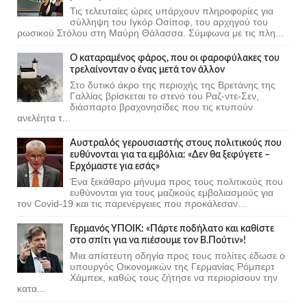
Τις τελευταίες ώρες υπάρχουν πληροφορίες για
σύλληψη του Ιγκόρ Οσίποφ, του αρχηγού του
ρωσικού Στόλου στη Μαύρη Θάλασσα. Σύμφωνα με τις πλη...
Ο καταραμένος φάρος, που οι φαροφύλακες του
τρελαίνονταν ο ένας μετά τον άλλον
Στο δυτικό άκρο της περιοχής της Βρετάνης της
Γαλλίας βρίσκεται το στενό του Ραζ-ντε-Σεν,
διάσπαρτο βραχονησίδες που τις κτυπούν
ανελέητα τ...
Αυστραλός γερουσιαστής στους πολιτικούς που
ευθύνονται για τα εμβόλια: «Δεν θα ξεφύγετε –
Ερχόμαστε για εσάς»
Ένα ξεκάθαρο μήνυμα προς τους πολιτικούς που
ευθύνονται για τους μαζικούς εμβολιασμούς για
τον Covid-19 και τις παρενέργειες που προκάλεσαν...
Γερμανός ΥΠΟΙΚ: «Πάρτε ποδήλατο και καθίστε
στο σπίτι για να πιέσουμε τον Β.Πούτιν»!
Μια απίστευτη οδηγία προς τους πολίτες έδωσε ο
υπουργός Οικονομικών της Γερμανίας Ρόμπερτ
Χάμπεκ, καθώς τους ζήτησε να περιορίσουν την
κατα...