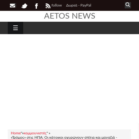
follow
Δωρεά - PayPal
AETOS NEWS
☰
Home
"»
κομμουνιστές
" »
«Τρόμος» στις ΗΠΑ: Οι κάτοικοι οχυρώνουν σπίτια και μαγαζιά -