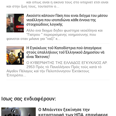
και οπως ειναι η εικονα τους στο ιντερνετ ετσι ειναι
και στην ζωη τους, τουτεστιν ο...
Ακούστε κάποιον Γάκη που ειναι δείγμα του μέσου
νεοέλληνα που ισοπεδώνει κάθε έννοια της
στοιχειώδους λογικής
Αλλο ενα δειγμα δηδεν φωστηρα νεοελληνα και
"Γιατρου " περιορισμενης νοημοσυνης που
φαινεται οταν μιλανε για "ναζι" κ...
Ἡ Ἐγκύκλιος τοῦ Καποδίστρια ποὺ ἀπαγόρευε
στοὺς ὑπαλλήλους τοῦ Ἑλληνικοῦ Δημοσίου νὰ
εἶναι Τέκτονες!
Ο ΚΥΒΕΡΝΗΤΗΣ ΤΗΣ ΕΛΛΑΔΟΣ ΕΓΚΥΚΛΙΟΣ ΑΡ.
2953 Πρὸς τὸ Πανελλήνιον Πρὸς τοὺς κατὰ τὸ
Αἰγαῖον Πέλαγος καὶ τὴν Πελοπόννησον Ἐκτάκτους
Ἐπιτρόπο...