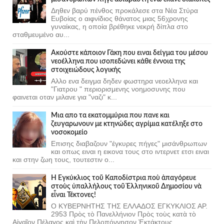
Δηθεν βαρύ πένθος προκάλεσε στα Νέα Στύρα
Ευβοίας ο αιφνίδιος θάνατος μιας 56χρονης
γυναίκας, η οποία βρέθηκε νεκρή δίπλα στο
σταθμευμένο αυ...
Ακούστε κάποιον Γάκη που ειναι δείγμα του μέσου
νεοέλληνα που ισοπεδώνει κάθε έννοια της
στοιχειώδους λογικής
Αλλο ενα δειγμα δηδεν φωστηρα νεοελληνα και
"Γιατρου " περιορισμενης νοημοσυνης που
φαινεται οταν μιλανε για "ναζι" κ...
Μια απο τα εκατομμύρια που πανε και
ζευγαρωνουν με κτηνώδες αγρίμια κατέληξε στο
νοσοκομείο
Επισης διαβαζουν "έγκυρες πήγες" μισάνθρωπων
και οπως ειναι η εικονα τους στο ιντερνετ ετσι ειναι
και στην ζωη τους, τουτεστιν ο...
Ἡ Ἐγκύκλιος τοῦ Καποδίστρια ποὺ ἀπαγόρευε
στοὺς ὑπαλλήλους τοῦ Ἑλληνικοῦ Δημοσίου νὰ
εἶναι Τέκτονες!
Ο ΚΥΒΕΡΝΗΤΗΣ ΤΗΣ ΕΛΛΑΔΟΣ ΕΓΚΥΚΛΙΟΣ ΑΡ.
2953 Πρὸς τὸ Πανελλήνιον Πρὸς τοὺς κατὰ τὸ
Αἰγαῖον Πέλαγος καὶ τὴν Πελοπόννησον Ἐκτάκτους