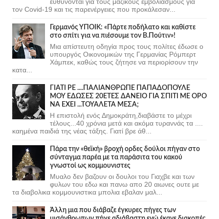
ευθύνονται για τους μαζικούς εμβολιασμούς για
τον Covid-19 και τις παρενέργειες που προκάλεσαν...
Γερμανός ΥΠΟΙΚ: «Πάρτε ποδήλατο και καθίστε
στο σπίτι για να πιέσουμε τον Β.Πούτιν»!
Μια απίστευτη οδηγία προς τους πολίτες έδωσε ο
υπουργός Οικονομικών της Γερμανίας Ρόμπερτ
Χάμπεκ, καθώς τους ζήτησε να περιορίσουν την
κατα...
ΓΙΑΤΙ ΡΕ ....ΠΑΛΙΑΝΘΡΩΠΕ ΠΑΠΑΔΟΠΟΥΛΕ
ΜΟΥ ΕΔΩΣΕΣ 20ΕΤΕΣ ΔΑΝΕΙΟ ΓΙΑ ΣΠΙΤΙ ΜΕ ΟΡΟ
ΝΑ ΕΧΕΙ ...ΤΟΥΑΛΕΤΑ ΜΕΣΑ;
Η επιστολή ενός Δημοκράτη,διαβάστε το μέχρι
τέλους...40 χρόνια μετά και ακόμα τυραννάς τα ....
καημένα παιδιά της νέας τάξης. Γιατί βρε άθ...
Πάρα την «θεϊκή» βροχή ορδες δούλοι πήγαν στο
σύνταγμα παρέα με τα παράσιτα του κακού
γνωστοί ως κομμουνιστες
Μυαλο δεν βαζουν οι δουλοι του Γιαχβε και των
φυλων του εδω και πανω απο 20 αιωνες ουτε με
τα διαβολικα κομμουνιστικα μπολια εβαλαν μαλ...
Άλλη μια που διάβαζε έγκυρες πήγες των
μισάνθρωπων πήγε αδιάβαστη ενώ έκανε διακοπές