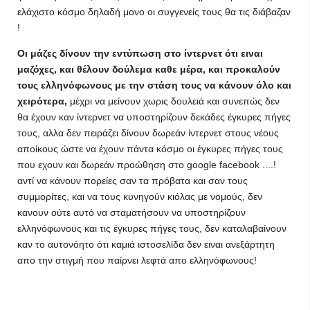
ελάχιστο κόσμο δηλαδή μονο οι συγγενείς τους θα τις διάβαζαν
!
Οι μάζες δίνουν την εντύπωση στο ίντερνετ ότι ειναι
μαζόχες, και θέλουν δούλεμα καθε μέρα, και προκαλούν
τους ελληνόφωνους με την στάση τους να κάνουν όλο και
χειρότερα,
μέχρι να μείνουν χωρις δουλειά και συνεπώς δεν
θα έχουν καν ίντερνετ να υποστηρίζουν δεκάδες έγκυρες πήγες
τους, αλλα δεν πειράζει δίνουν δωρεάν ίντερνετ στους νέους
αποίκους ώστε να έχουν πάντα κόσμο οι έγκυρες πήγες τους
που εχουν και δωρεάν προώθηση στο goοgle facebook ....!
αντί να κάνουν πορείες σαν τα πρόβατα και σαν τους
συμμορίτες, και να τους κυνηγούν κιόλας με νομούς, δεν
κανουν ούτε αυτό να σταματήσουν να υποστηρίζουν
ελληνόφωνους και τις έγκυρες πήγες τους, δεν καταλαβαίνουν
καν το αυτονόητο ότι καμιά ιστοσελίδα δεν ειναι ανεξάρτητη
απο την στιγμή που παίρνει λεφτά απο ελληνόφωνους!