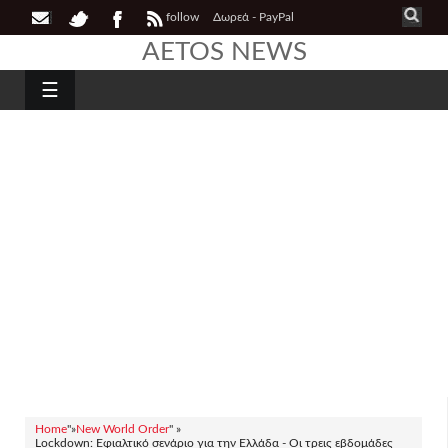
follow
Δωρεά - PayPal
AETOS NEWS
☰
Home
"»
New World Order
" »
Lockdown: Εφιαλτικό σενάριο για την Ελλάδα - Οι τρεις εβδομάδες