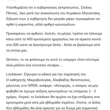
Υπενθυμίζεται ότι ο κυβερνητικός εκπρόσωπος, Στέλιος
Πέτσας, λίγο μετά την ανακοίνωση του Κυριάκου Μητσοτάκη,
δήλωσε πως η κυβέρνηση δεν μετράει μέρες προκειμένου να
αρθεί η καραντίνα, αλλά αριθμό κρουσμάτων.
Προκειμένου να αρθούν, λοιπόν, τα μέτρα, πρέπει να πέσουμε
κάτω από τα 400 κρούσματα ημερησίως και να είμαστε κοντά
στα 300 ώστε να ξεκινήσουμε δειλά - δειλά να βγαίνουμε από
τα σπίτια μας.
Ωστόσο, το να φτάσουμε σε αυτό το νούμερο τόσο σύντομα
είναι μάλλον ένα ουτοπικό σενάριο…
Lockdown: Σίγουροι οι ειδικοί για την παράτασή του
Ο καθηγητής Μικροβιολογίας, Αλκιβιάδης Βατόπουλος,
μιλώντας στο OPEN, ανέφερε: «Καταρχάς, ο κόσμος να μην
φοβηθεί αν έχουμε αύξηση κρουσμάτων τις επόμενες 1 - 2
ημέρες. Λογικά, το lockdown θα αρχίσει να έχει επίδραση στα
κρούσματα μετά από μία εβδομάδα περίπου. Οπότε, οι άλλες
δύο εβδομάδες θα είναι αρκετές για να δούμε μία σημαντική