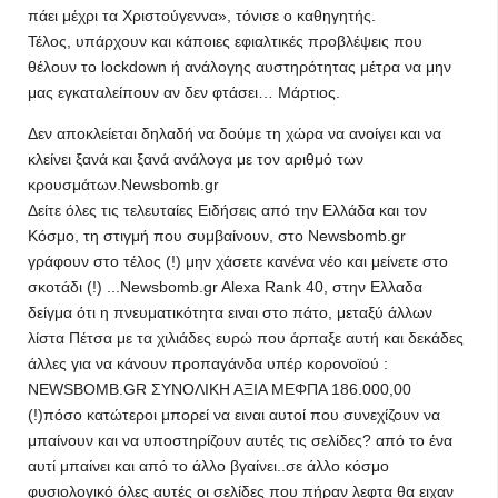
πάει μέχρι τα Χριστούγεννα», τόνισε ο καθηγητής.
Τέλος, υπάρχουν και κάποιες εφιαλτικές προβλέψεις που
θέλουν το lockdown ή ανάλογης αυστηρότητας μέτρα να μην
μας εγκαταλείπουν αν δεν φτάσει… Μάρτιος.
Δεν αποκλείεται δηλαδή να δούμε τη χώρα να ανοίγει και να
κλείνει ξανά και ξανά ανάλογα με τον αριθμό των
κρουσμάτων.Newsbomb.gr
Δείτε όλες τις τελευταίες Ειδήσεις από την Ελλάδα και τον
Κόσμο, τη στιγμή που συμβαίνουν, στο Newsbomb.gr
γράφουν στο τέλος (!) μην χάσετε κανένα νέο και μείνετε στο
σκοτάδι (!) ...Newsbomb.gr Alexa Rank 40, στην Ελλαδα
δείγμα ότι η πνευματικότητα ειναι στο πάτο, μεταξύ άλλων
λίστα Πέτσα με τα χιλιάδες ευρώ που άρπαξε αυτή και δεκάδες
άλλες για να κάνουν προπαγάνδα υπέρ κορονοϊού :
NEWSBOMB.GR ΣΥΝΟΛΙΚΗ ΑΞΙΑ ΜΕΦΠΑ 186.000,00
(!)πόσο κατώτεροι μπορεί να ειναι αυτοί που συνεχίζουν να
μπαίνουν και να υποστηρίζουν αυτές τις σελίδες? από το ένα
αυτί μπαίνει και από το άλλο βγαίνει..σε άλλο κόσμο
φυσιολογικό όλες αυτές οι σελίδες που πήραν λεφτα θα ειχαν