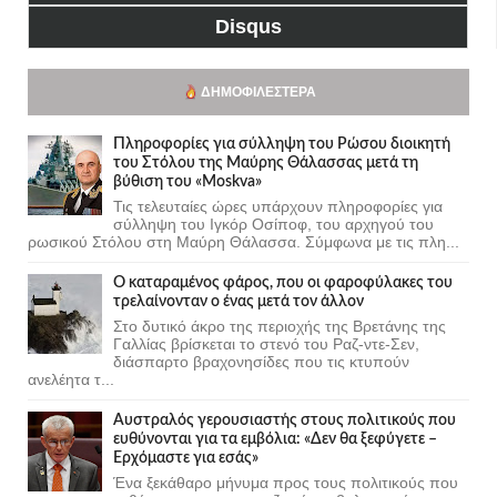
Disqus
ΔΗΜΟΦΙΛΈΣΤΕΡΑ
Πληροφορίες για σύλληψη του Ρώσου διοικητή
του Στόλου της Mαύρης Θάλασσας μετά τη
βύθιση του «Moskva»
Τις τελευταίες ώρες υπάρχουν πληροφορίες για
σύλληψη του Ιγκόρ Οσίποφ, του αρχηγού του
ρωσικού Στόλου στη Μαύρη Θάλασσα. Σύμφωνα με τις πλη...
Ο καταραμένος φάρος, που οι φαροφύλακες του
τρελαίνονταν ο ένας μετά τον άλλον
Στο δυτικό άκρο της περιοχής της Βρετάνης της
Γαλλίας βρίσκεται το στενό του Ραζ-ντε-Σεν,
διάσπαρτο βραχονησίδες που τις κτυπούν
ανελέητα τ...
Αυστραλός γερουσιαστής στους πολιτικούς που
ευθύνονται για τα εμβόλια: «Δεν θα ξεφύγετε –
Ερχόμαστε για εσάς»
Ένα ξεκάθαρο μήνυμα προς τους πολιτικούς που