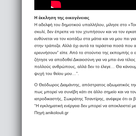
Η έκκληση της οικογένειας
Η αδελφή του δημοτικού υπαλλήλου, μίλησε στο «Τού
σκυλί, δεν έπρεπε να τον χτυπήσουν και να τον εγκ
ευθύνεται να τον κοιτάξω στα μάτια και να μου πει γι
στην τράπεζα. Αλλά όχι αυτά τα τεράστια ποσά που α
ερευνήσουν” είπε. Από το στούντιο της εκπομπής ο
ζήτησε να αποδοθεί Δικαιοσύνη για να μπει ένα τέλο
πολλούς ανθρώπους, αλλά δεν το έλεγε… Θα κάνουμε 
ψυχή του θείου μου…”.
Ο Θεόδωρος Διαμάντης, απόστρατος αξιωματικός της 
πως μπορεί να συνέβη κάτι σε άλλο σημείο και να τον
ιατροδικαστής, Σωκράτης Τσαντίρης, ανέφερε ότι οι 
“Η εγκληματική ενέργεια δεν μπορεί να αποκλειστεί με
Πηγή:anikolouli.gr