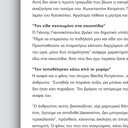
Αυτή δεν είναι η πρώτη τραγωδία που βίωσε η οικογέ
αναζητήσει τον πατέρα του, Κωνσταντίνο Κοτρέτσο 7
λιμάνι του Κατακόλου. Αργότερα πέθανε η μητέρα και
“Τον είδα σκοτωμένο στα σκουπίδια”
Ο Γιάννης Γιαννακόπουλος βρήκε τον δημοτικό υπάλλ
“Πήγα να στερεώσω το ποδήλατό μου και είδα τον 
Προσπαθούσα να σταματήσω κάποιον διερχόμενο οδηγ
την ώρα, μόνο δυο σταμάτησαν” ανέφερε χαρακτηριστ
εδώ στα σκουπίδια. Από τότε δεν έχω περάσει ξανά α
“Τον τοποθέτησαν κάτω από το γεφύρι”
Η ανιψιά και ο φίλος του άτυχου Βασίλη Κοτρέτσου, 
άνθρωπο. “Συνήθιζε να πηγαίνει πεζός για μπάνιο κ
δεν ήταν κάτι παράξενο. Τον βρήκαν το απόγευμα τη
ανιψιά του.
“Ο άνθρωπος αυτός βασανιζόταν, είχε μαρτυρικό θάνα
έτσι, ζητούμε να αποδοθεί Δικαιοσύνη. Δεν μπορούμ
προκάλεσαν”, πρόσθεσε, κάνοντας έκκληση σε όποιον γ
εκπομπή. Ο φίλος του που τον αναγνώρισε, κάνει λό