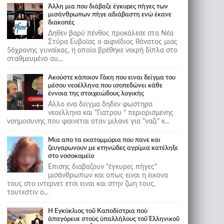
Άλλη μια που διάβαζε έγκυρες πήγες των
μισάνθρωπων πήγε αδιάβαστη ενώ έκανε
διακοπές
Δηθεν βαρύ πένθος προκάλεσε στα Νέα
Στύρα Ευβοίας ο αιφνίδιος θάνατος μιας
56χρονης γυναίκας, η οποία βρέθηκε νεκρή δίπλα στο
σταθμευμένο αυ...
Ακούστε κάποιον Γάκη που ειναι δείγμα του
μέσου νεοέλληνα που ισοπεδώνει κάθε
έννοια της στοιχειώδους λογικής
Αλλο ενα δειγμα δηδεν φωστηρα
νεοελληνα και "Γιατρου " περιορισμενης
νοημοσυνης που φαινεται οταν μιλανε για "ναζι" κ...
Μια απο τα εκατομμύρια που πανε και
ζευγαρωνουν με κτηνώδες αγρίμια κατέληξε
στο νοσοκομείο
Επισης διαβαζουν "έγκυρες πήγες"
μισάνθρωπων και οπως ειναι η εικονα
τους στο ιντερνετ ετσι ειναι και στην ζωη τους,
τουτεστιν ο...
Ἡ Ἐγκύκλιος τοῦ Καποδίστρια ποὺ
ἀπαγόρευε στοὺς ὑπαλλήλους τοῦ Ἑλληνικοῦ