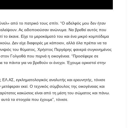
νελ» από το πατρικό τους σπίτι. “Ο αδελφός μου δεν ήταν
αταλείψουν. Ας ειδοποιούσαν ανώνυμα. Να βρεθεί αυτός που
ατί το έκανε. Είχε το μεροκάματό του και ένα μικρό κομπόδεμα
κούω. Δεν είχε διαφορές με κάποιον, αλλά όλα πρέπει να τα
 ανιψιός του θύματος, Χρήστος Περγάρης φανερά συγκινημένος
ς στον Γολγοθά που περνά η οικογένεια. “Προσέφερε σε
τα πάντα για να βρεθούν οι ένοχοι. Έχουμε ορκιστεί στην
ΕΛ.ΑΣ, εγκληματολογικός αναλυτής και ερευνητής, τόνισε
 μετέφεραν εκεί. Ο τεχνικός σύμβουλος της οικογένειας και
βαρύτατες κακώσεις είναι από τη μέση του σώματος και πάνω.
 αυτά τα στοιχεία που έχουμε”, τόνισε.