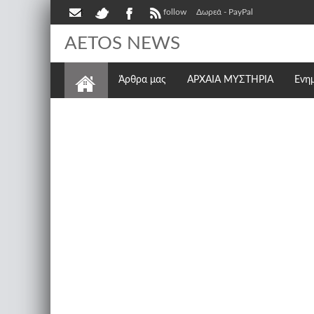
follow
Δωρεά - PayPal
AETOS NEWS
Άρθρα μας
ΑΡΧΑΙΑ ΜΥΣΤΗΡΙΑ
Ενη