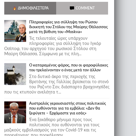
ΔΗΜΟΦΙΛΈΣΤΕΡΑ
COMMENT
Πληροφορίες για σύλληψη του Ρώσου
διοικητή του Στόλου της Mαύρης Θάλασσας
μετά τη βύθιση του «Moskva»
Τις τελευταίες ώρες υπάρχουν
πληροφορίες για σύλληψη του Ιγκόρ
Οσίποφ, του αρχηγού του ρωσικού Στόλου στη
Μαύρη Θάλασσα. Σύμφωνα με τις πλη...
Ο καταραμένος φάρος, που οι φαροφύλακες
του τρελαίνονταν ο ένας μετά τον άλλον
Στο δυτικό άκρο της περιοχής της
Βρετάνης της Γαλλίας βρίσκεται το στενό
του Ραζ-ντε-Σεν, διάσπαρτο βραχονησίδες
που τις κτυπούν ανελέητα τ...
Αυστραλός γερουσιαστής στους πολιτικούς
που ευθύνονται για τα εμβόλια: «Δεν θα
ξεφύγετε – Ερχόμαστε για εσάς»
Ένα ξεκάθαρο μήνυμα προς τους
πολιτικούς που ευθύνονται για τους
μαζικούς εμβολιασμούς για τον Covid-19 και τις
παρενέργειες που προκάλεσαν...