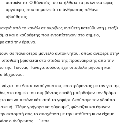
αυτοκίνητο. Ο θάνατός του επήλθε επτά με έντεκα ώρες
αργότερα, που σημαίνει ότι ο άνθρωπος πέθανε
αβοήθητος.
ακριά από το κανάλι σε ακριβώς αντίθετη κατεύθυνση μεταξύ
ζάμια και ο καθρέφτης που εντοπίστηκαν στο σημείο,
ψε από την έρευνα.
πουν σε παλαιότερο μοντέλο αυτοκινήτου, όπως ανέφερε στην
υπόθεση βρίσκεται στο στάδιο της προανάκρισης από την
ου της, Γιάννας Παναγοπούλου, έχει υποβάλει μήνυση κατ’
υ 58χρονου.
 νύχτα του Δεκαπενταύγουστου, επιστρέφοντας με τον γιο της
θος στο σημείο του συμβάντος επειδή μπέρδεψαν τον δρόμο.
νητο και να πετάνε κάτι από το γεφύρι. Ακούσαμε τον γδούπο
συσκευή. “Πάμε γρήγορα να φύγουμε”, φώναζαν και έφυγαν.
ην εκπομπή σας το συσχέτισα με την υπόθεση κι αν είχαμε
ζούσε ο άνθρωπος….” είπε.