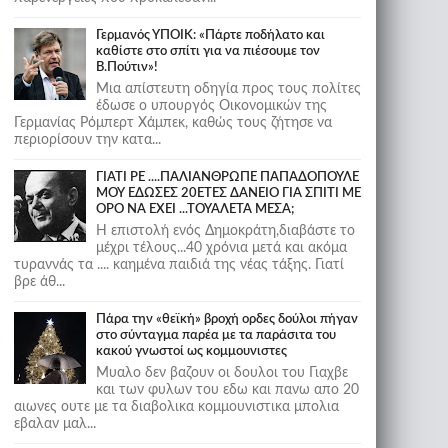
Γερμανός ΥΠΟΙΚ: «Πάρτε ποδήλατο και
καθίστε στο σπίτι για να πιέσουμε τον
Β.Πούτιν»!
Μια απίστευτη οδηγία προς τους πολίτες
έδωσε ο υπουργός Οικονομικών της
Γερμανίας Ρόμπερτ Χάμπεκ, καθώς τους ζήτησε να
περιορίσουν την κατα...
ΓΙΑΤΙ ΡΕ ....ΠΑΛΙΑΝΘΡΩΠΕ ΠΑΠΑΔΟΠΟΥΛΕ
ΜΟΥ ΕΔΩΣΕΣ 20ΕΤΕΣ ΔΑΝΕΙΟ ΓΙΑ ΣΠΙΤΙ ΜΕ
ΟΡΟ ΝΑ ΕΧΕΙ ...ΤΟΥΑΛΕΤΑ ΜΕΣΑ;
Η επιστολή ενός Δημοκράτη,διαβάστε το
μέχρι τέλους...40 χρόνια μετά και ακόμα
τυραννάς τα .... καημένα παιδιά της νέας τάξης. Γιατί
βρε άθ...
Πάρα την «θεϊκή» βροχή ορδες δούλοι πήγαν
στο σύνταγμα παρέα με τα παράσιτα του
κακού γνωστοί ως κομμουνιστες
Μυαλο δεν βαζουν οι δουλοι του Γιαχβε
και των φυλων του εδω και πανω απο 20
αιωνες ουτε με τα διαβολικα κομμουνιστικα μπολια
εβαλαν μαλ...