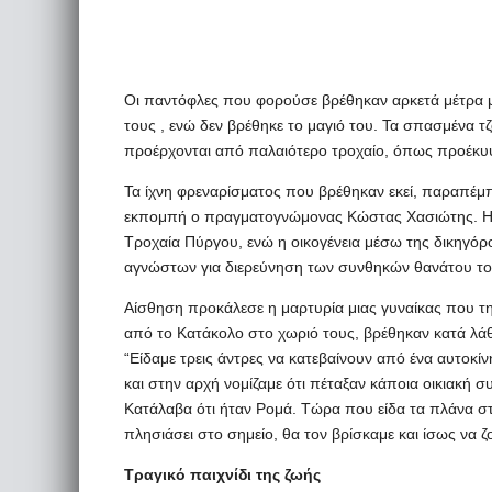
Οι παντόφλες που φορούσε βρέθηκαν αρκετά μέτρα μ
τους , ενώ δεν βρέθηκε το μαγιό του. Τα σπασμένα τ
προέρχονται από παλαιότερο τροχαίο, όπως προέκυ
Τα ίχνη φρεναρίσματος που βρέθηκαν εκεί, παραπέμ
εκπομπή ο πραγματογνώμονας Κώστας Χασιώτης. Η 
Τροχαία Πύργου, ενώ η οικογένεια μέσω της δικηγόρ
αγνώστων για διερεύνηση των συνθηκών θανάτου το
Αίσθηση προκάλεσε η μαρτυρία μιας γυναίκας που τη
από το Κατάκολο στο χωριό τους, βρέθηκαν κατά λά
“Είδαμε τρεις άντρες να κατεβαίνουν από ένα αυτοκί
και στην αρχή νομίζαμε ότι πέταξαν κάποια οικιακή 
Κατάλαβα ότι ήταν Ρομά. Τώρα που είδα τα πλάνα στ
πλησιάσει στο σημείο, θα τον βρίσκαμε και ίσως να 
Τραγικό παιχνίδι της ζωής