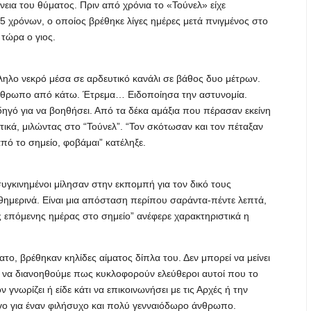
νεια του θύματος. Πριν από χρόνια το «Τούνελ» είχε
5 χρόνων, ο οποίος βρέθηκε λίγες ημέρες μετά πνιγμένος στο
 τώρα ο γιος.
ηλο νεκρό μέσα σε αρδευτικό κανάλι σε βάθος δυο μέτρων.
άνθρωπο από κάτω. Έτρεμα… Ειδοποίησα την αστυνομία.
ό για να βοηθήσει. Από τα δέκα αμάξια που πέρασαν εκείνη
ικά, μιλώντας στο “Τούνελ”. “Τον σκότωσαν και τον πέταξαν
πό το σημείο, φοβάμαι” κατέληξε.
συγκινημένοι μίλησαν στην εκπομπή για τον δικό τους
αθημερινά. Είναι μια απόσταση περίπου σαράντα-πέντε λεπτά,
ς επόμενης ημέρας στο σημείο” ανέφερε χαρακτηριστικά η
το, βρέθηκαν κηλίδες αίματος δίπλα του. Δεν μπορεί να μείνει
ε να διανοηθούμε πως κυκλοφορούν ελεύθεροι αυτοί που το
νωρίζει ή είδε κάτι να επικοινωνήσει με τις Αρχές ή την
γο για έναν φιλήσυχο και πολύ γενναιόδωρο άνθρωπο.